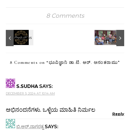
8 Comments
8 Comments on “
ಭೂವಿಜ್ಞಾನಿ ಡಾ.ಟಿ. ಆರ್. ಅನಂತರಾಮು
”
S.SUDHA
SAYS:
DECEMBER 5, 2024 AT 10:14 AM
ಅಭಿನಂದನೆಗಳು. ಒಳ್ಳೆಯ ಮಾಹಿತಿ ನಿರ್ಮಲ
Reply
ಬಿ.ಆರ್.ನಾಗರತ್ನ
SAYS: