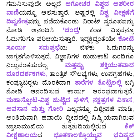
ಗಮನಿಸುವುದೇ ಅಲ್ಲದೆ
ಅಗೋಚರ ವಿಶ್ವದ ಅಶರೀರ
ವಾಣಿ
ಯನ್ನೂ ಆಲಿಸುತ್ತಾರೆ. ಅಷ್ಟರಲ್ಲಿ
ವಿಶ್ವ ವೀಕ್ಷಣೆಗೆ
ದಿವ್ಯನೇತ್ರ
ವನ್ನು ಪಡೆದುಕೊಂಡು ವಿರಾಟ್ ಸ್ವರೂಪವನ್ನು
ನೋಡಿ ಆನಂದಿಸಿ
‘ಚಂದ್ರ
‘
ಕಂಡ ವಿಶ್ವವನ್ನೂ
ಓದುಗರಿಗೂ ಪರಿಚಯಿಸುತ್ತಾರೆ. ಇದ್ದಕ್ಕಿದ್ದಂತೆಯೇ
ಕೋಟಿ
ಸೂರ್ಯ ಸಮಪ್ರಭೆ
ಯ ಬೆಳಕು ಓದುಗರನ್ನು
ಜಾಗೃತಗೊಳಿಸುತ್ತದೆ. ವಿಜ್ಞಾನಿಗಳ ಹುಡುಕಾಟ ಎಂದಿಗೂ
ನಿಲ್ಲುವಂತಹುದಲ್ಲ.
ಮತ್ತಷ್ಟು ಶಕ್ತಿಯುತವಾದ
ದೂರದರ್ಶಕಗಳು
,
ತಾಂತ್ರಿಕ ಸೌಲಭ್ಯಗಳು, ಉಪಗ್ರಹಗಳು,
ಕಂಪ್ಯೂಟರ್‍ಗಳು ದೊರಕಿದಾಗ
ತಾರೆಗಳ ತೊಟ್ಟಿಲಲ್ಲಿ
ಬಗ್ಗಿ
ನೋಡಿ ಆನಂದಿಸುವ ಕಾರ್ಯ ಆರಂಭವಾಗುತ್ತದೆ.
ಮಹಾಸ್ಫೋಟ-ವಿಶ್ವ ಹುಟ್ಟಿದ ಘಳಿಗೆ
,
ನಕ್ಷತ್ರಗಳ ವಿಕಾಸ
,
ಅವಸಾನ ಮತ್ತು ಗೋರಿ
ಎಲ್ಲವನ್ನೂ ವಿಶ್ಲೇಷಣೆ ಮಾಡಿ,
ಅಂತಿಮವಾಗಿ ಹವಾಯಿ ದ್ವೀಪದಲ್ಲಿ ನಿಷ್ಕ್ರಿಯವಾಗಿರುವ
ಜ್ವಾಲಾಮುಖಿಯ ತುತ್ತತುದಿಯಲ್ಲಿರುವ
ಕೆಕ್
ವೀಕ್ಷಣಾಲಯ
ದ
ಭೂತಕಾಲಕ್ಕೊಯ್ಯುವ ಭವಿಷ್ಯದ