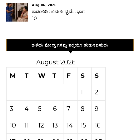
Aug 06, 2026
ಕಾದಂಬರಿ : ಬದುಕು ಭ್ರಮೆ , ಭಾಗ
10
ಹಳೆಯ ಪೋಸ್ಟ್ ಗಳನ್ನು ಇಲ್ಲಿಯೂ ಹುಡುಕಬಹುದು
August 2026
M
T
W
T
F
S
S
1
2
3
4
5
6
7
8
9
10
11
12
13
14
15
16