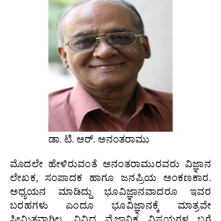
ಡಾ. ಟಿ. ಆರ್. ಅನಂತರಾಮು
ಮೊದಲೇ ಹೇಳಿರುವಂತೆ ಅನಂತರಾಮುರವರು ವಿಜ್ಞಾನ
ಲೇಖಕ, ಸಂಪಾದಕ ಹಾಗೂ ಜನಪ್ರಿಯ ಅಂಕಣಕಾರ.
ಅಧ್ಯಯನ ಮಾಡಿದ್ದು ಭೂವಿಜ್ಞಾನವಾದರೂ ಇವರ
ಬರಹಗಳು ಎಂದೂ ಭೂವಿಜ್ಞಾನಕ್ಕೆ ಮಾತ್ರವೇ
ಸೀಮಿತವಾಗಿಲ್ಲ. ವಿವಿಧ ವೈಜ್ಞಾನಿಕ ವಿಷಯಗಳ ಬಗ್ಗೆ