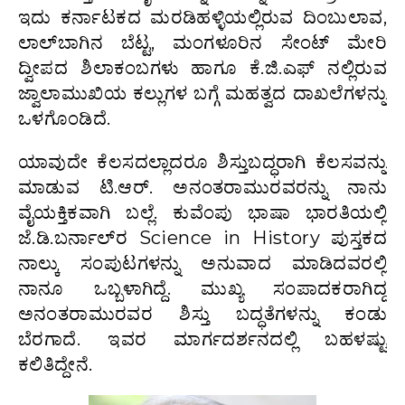
ಇದು ಕರ್ನಾಟಕದ ಮರಡಿಹಳ್ಳಿಯಲ್ಲಿರುವ ದಿಂಬುಲಾವ,
ಲಾಲ್‍ಬಾಗಿನ ಬೆಟ್ಟ, ಮಂಗಳೂರಿನ ಸೇಂಟ್‍ ಮೇರಿ
ದ್ವೀಪದ ಶಿಲಾಕಂಬಗಳು ಹಾಗೂ ಕೆ.ಜಿ.ಎಫ್‍ ನಲ್ಲಿರುವ
ಜ್ವಾಲಾಮುಖಿಯ ಕಲ್ಲುಗಳ ಬಗ್ಗೆ ಮಹತ್ವದ ದಾಖಲೆಗಳನ್ನು
ಒಳಗೊಂಡಿದೆ.
ಯಾವುದೇ ಕೆಲಸದಲ್ಲಾದರೂ ಶಿಸ್ತುಬದ್ಧರಾಗಿ ಕೆಲಸವನ್ನು
ಮಾಡುವ ಟಿ.ಆರ್. ಅನಂತರಾಮುರವರನ್ನು ನಾನು
ವೈಯಕ್ತಿಕವಾಗಿ ಬಲ್ಲೆ. ಕುವೆಂಪು ಭಾಷಾ ಭಾರತಿಯಲ್ಲಿ
ಜೆ.ಡಿ.ಬರ್ನಾಲ್‍ರ Science in History ಪುಸ್ತಕದ
ನಾಲ್ಕು ಸಂಪುಟಗಳನ್ನು ಅನುವಾದ ಮಾಡಿದವರಲ್ಲಿ
ನಾನೂ ಒಬ್ಬಳಾಗಿದ್ದೆ. ಮುಖ್ಯ ಸಂಪಾದಕರಾಗಿದ್ದ
ಅನಂತರಾಮುರವರ ಶಿಸ್ತು ಬದ್ಧತೆಗಳನ್ನು ಕಂಡು
ಬೆರಗಾದೆ. ಇವರ ಮಾರ್ಗದರ್ಶನದಲ್ಲಿ ಬಹಳಷ್ಟು
ಕಲಿತಿದ್ದೇನೆ.