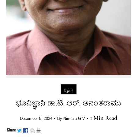
ವಿಜ್ಞಾನ
ಭೂವಿಜ್ಞಾನಿ ಡಾ.ಟಿ. ಆರ್. ಅನಂತರಾಮು
•
•
1 Min Read
December 5, 2024
By
Nirmala G V