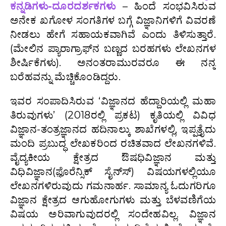
ಕನ್ನಡಿಗಳು-ದೂರದರ್ಶಕಗಳು
– ಹಿಂದೆ ಸಂಭವಿಸಿರುವ
ಅನೇಕ ಖಗೋಳ ಸಂಗತಿಗಳ ಬಗ್ಗೆ ವಿಜ್ಞಾನಿಗಳಿಗೆ ವಿವರಣೆ
ನೀಡಲು ಹೇಗೆ ಸಹಾಯಕವಾಗಿವೆ ಎಂದು ತಿಳಿಸುತ್ತಾರೆ.
(ಮೇಲಿನ ಪ್ಯಾರಾಗ್ರಾಫ್‍ನ ಬಣ್ಣದ ಬರಹಗಳು ಲೇಖನಗಳ
ಶೀರ್ಷಿಕೆಗಳು). ಅನಂತರಾಮುರವರೂ ಈ ನನ್ನ
ಬರೆಹವನ್ನು ಮೆಚ್ಚಿಕೊಂಡಿದ್ದರು.
ಇವರ ಸಂಪಾದಿಸಿರುವ ‘ವಿಜ್ಞಾನದ ಹೆದ್ದಾರಿಯಲ್ಲಿ ಮಹಾ
ತಿರುವುಗಳು’ (2018ರಲ್ಲಿ ಪ್ರಕಟ) ಕೃತಿಯಲ್ಲಿ ವಿವಿಧ
ವಿಜ್ಞಾನ-ತಂತ್ರಜ್ಞಾನದ ಹದಿನಾಲ್ಕು ಶಾಖೆಗಳಲ್ಲಿ, ಇಪ್ಪತ್ತೈದು
ಮಂದಿ ಪ್ರಬುದ್ಧ ಲೇಖಕರಿಂದ ರಚಿತವಾದ ಲೇಖನಗಳಿವೆ.
ವೈದ್ಯಕೀಯ ಕ್ಷೇತ್ರದ ಔಷಧಿವಿಜ್ಞಾನ ಮತ್ತು
ವಿಧಿವಿಜ್ಞಾನ(ಫೊ಼ರೆನ್ಸಿಕ್ ಸೈನ್ಸ್‍) ವಿಷಯಗಳಲ್ಲಿಯೂ
ಲೇಖನಗಳಿರುವುದು ಗಮನಾರ್ಹ. ಸಾಮಾನ್ಯ ಓದುಗರಿಗೂ
ವಿಜ್ಞಾನ ಕ್ಷೇತ್ರದ ಆಗುಹೋಗುಗಳು ಮತ್ತು ಬೆಳವಣಿಗೆಯ
ವಿಷಯ ಅರಿವಾಗುವುದರಲ್ಲಿ ಸಂದೇಹವಿಲ್ಲ. ವಿಜ್ಞಾನ