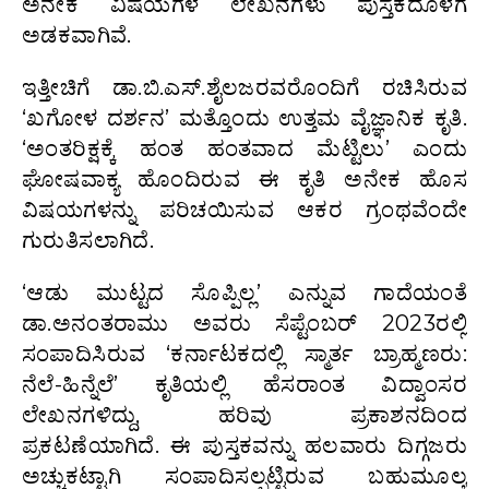
ಅನೇಕ ವಿಷಯಗಳ ಲೇಖನಗಳು ಪುಸ್ತಕದೊಳಗೆ
ಅಡಕವಾಗಿವೆ.
ಇತ್ತೀಚಿಗೆ ಡಾ.ಬಿ.ಎಸ್‍.ಶೈಲಜರವರೊಂದಿಗೆ ರಚಿಸಿರುವ
‘ಖಗೋಳ ದರ್ಶನ’ ಮತ್ತೊಂದು ಉತ್ತಮ ವೈಜ್ಞಾನಿಕ ಕೃತಿ.
‘ಅಂತರಿಕ್ಷಕ್ಕೆ ಹಂತ ಹಂತವಾದ ಮೆಟ್ಟಿಲು’ ಎಂದು
ಘೋಷವಾಕ್ಯ ಹೊಂದಿರುವ ಈ ಕೃತಿ ಅನೇಕ ಹೊಸ
ವಿಷಯಗಳನ್ನು ಪರಿಚಯಿಸುವ ಆಕರ ಗ್ರಂಥವೆಂದೇ
ಗುರುತಿಸಲಾಗಿದೆ.
‘ಆಡು ಮುಟ್ಟದ ಸೊಪ್ಪಿಲ್ಲ’ ಎನ್ನುವ ಗಾದೆಯಂತೆ
ಡಾ.ಅನಂತರಾಮು ಅವರು ಸೆಪ್ಟೆಂಬರ್‍ 2023ರಲ್ಲಿ
ಸಂಪಾದಿಸಿರುವ ‘ಕರ್ನಾಟಕದಲ್ಲಿ ಸ್ಮಾರ್ತ ಬ್ರಾಹ್ಮಣರು:
ನೆಲೆ-ಹಿನ್ನೆಲೆ’ ಕೃತಿಯಲ್ಲಿ ಹೆಸರಾಂತ ವಿದ್ವಾಂಸರ
ಲೇಖನಗಳಿದ್ದು, ಹರಿವು ಪ್ರಕಾಶನದಿಂದ
ಪ್ರಕಟಣೆಯಾಗಿದೆ. ಈ ಪುಸ್ತಕವನ್ನು ಹಲವಾರು ದಿಗ್ಗಜರು
ಅಚ್ಚುಕಟ್ಟಾಗಿ ಸಂಪಾದಿಸಲ್ಪಟ್ಟಿರುವ ಬಹುಮೂಲ್ಯ