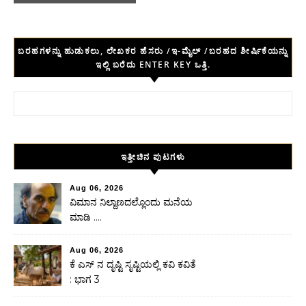
ಬರಹಗಳನ್ನು ಹುಡುಕಲು, ಲೇಖಕರ ಹೆಸರು /ಇ-ಮೈಲ್ /ಬರಹದ ಶೀರ್ಷಿಕೆಯನ್ನು
ಇಲ್ಲಿ ಬರೆದು ENTER KEY ಒತ್ತಿ.
Search for:
ಇತ್ತೀಚಿನ ಪುಟಗಳು
Aug 06, 2026
ವಿಮಾನ ನಿಲ್ದಾಣದಲ್ಲೊಂದು ಮನೆಯ
ಮಾಡಿ ….
Aug 06, 2026
ಕೆ ಎಸ್ ನ ದೃಷ್ಟಿ ಸೃಷ್ಟಿಯಲ್ಲಿ ಕವಿ ಕವಿತೆ
: ಭಾಗ 3