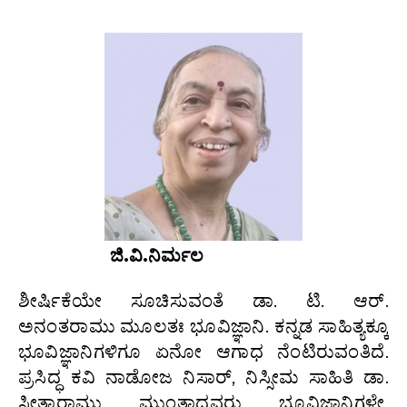
ಜಿ.ವಿ.ನಿರ್ಮಲ
ಶೀರ್ಷಿಕೆಯೇ ಸೂಚಿಸುವಂತೆ ಡಾ. ಟಿ. ಆರ್.
ಅನಂತರಾಮು ಮೂಲತಃ ಭೂವಿಜ್ಞಾನಿ. ಕನ್ನಡ ಸಾಹಿತ್ಯಕ್ಕೂ
ಭೂವಿಜ್ಞಾನಿಗಳಿಗೂ ಏನೋ ಆಗಾಧ ನೆಂಟಿರುವಂತಿದೆ.
ಪ್ರಸಿದ್ಧ ಕವಿ ನಾಡೋಜ ನಿಸಾರ್‍, ನಿಸ್ಸೀಮ ಸಾಹಿತಿ ಡಾ.
ಸೀತಾರಾಮು ಮುಂತಾದವರು ಭೂವಿಜ್ಞಾನಿಗಳೇ.