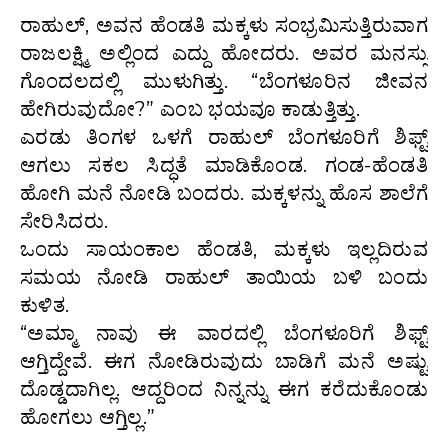
ರಾಹುಲ್, ಅವನ ಹೆಂಡತಿ ಮಕ್ಕಳು ಸಂಭ್ರಮಿಸುತ್ತಿರುವಾಗ
ರಾಜಲಕ್ಷ್ಮಿ ಅಲ್ಲಿಂದ ಎದ್ದು ಹೋದರು. ಅವರ ಮನಸ್ಸು
ಗೊಂದಲದಲ್ಲಿ ಮುಳುಗಿತ್ತು. “ಬೆಂಗಳೂರಿನ ಜೀವನ
ಹೇಗಿರುವುದೋ?” ಎಂಬ ಭಯವೂ ಕಾಡುತ್ತಿತ್ತು.
ಎರಡು ತಿಂಗಳ ಒಳಗೆ ರಾಹುಲ್ ಬೆಂಗಳೂರಿಗೆ ಶಿಫ್ಟ್
ಆಗಲು ಸಕಲ ಸಿದ್ಧತೆ ಮಾಡಿಕೊಂಡ. ಗಂಡ-ಹೆಂಡತಿ
ಹೋಗಿ ಮನೆ ನೋಡಿ ಬಂದರು. ಮಕ್ಕಳನ್ನು ಹೊಸ ಶಾಲೆಗೆ
ಸೇರಿಸಿದರು.
ಒಂದು ಸಾಯಂಕಾಲ ಹೆಂಡತಿ, ಮಕ್ಕಳು ಇಲ್ಲದಿರುವ
ಸಮಯ ನೋಡಿ ರಾಹುಲ್ ತಾಯಿಯ ಬಳಿ ಬಂದು
ಕುಳಿತ.
“ಅಮ್ಮಾ ನಾವು ಈ ವಾರದಲ್ಲಿ ಬೆಂಗಳೂರಿಗೆ ಶಿಫ್ಟ್
ಆಗ್ತಿದ್ದೇವೆ. ಈಗ ನೋಡಿರುವುದು ಬಾಡಿಗೆ ಮನೆ ಅಷ್ಟು
ದೊಡ್ಡದಾಗಿಲ್ಲ. ಆದ್ದರಿಂದ ನಿನ್ನನ್ನು ಈಗ ಕರೆದುಕೊಂಡು
ಹೋಗಲು ಆಗ್ತಿಲ್ಲ.”