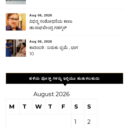
Aug 06, 2026
ವಿಭಿನ್ನ ಸಂಶೋಧನೆಯ ಕಣಜ
ಡಾ.ರಾಘವೇಂದ್ರ ಗಡಗ್ಕರ್
Aug 06, 2026
ಕಾದಂಬರಿ : ಬದುಕು ಭ್ರಮೆ , ಭಾಗ
10
ಹಳೆಯ ಪೋಸ್ಟ್ ಗಳನ್ನು ಇಲ್ಲಿಯೂ ಹುಡುಕಬಹುದು
August 2026
M
T
W
T
F
S
S
1
2