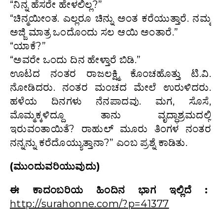
“ನಿನ್ನ ಹೆಸರೇ ಹೇಳಲಿಲ್ಲ?”
“ಚಿನ್ಮಯೀಂತ. ಎಲ್ಲರೂ ಚಿನ್ನು ಅಂತ ಕರೆಯುತ್ತಾರೆ. ನಮ್ಮ
ಅಜ್ಜಿ ಮಾತ್ರ ಒಂದೊಂದು ಸಲ ಆಯಿ ಅಂತಾರೆ.”
“ಯಾಕೆ?”
“ಅವರೇ ಒಂದು ದಿನ ಹೇಳ್ತಾರೆ ಬಿಡಿ.”
ಊಟದ ನಂತರ ರಾಜಲಕ್ಷ್ಮಿ ಕೊಂಚಹೊತ್ತು ಟಿ.ವಿ.
ನೋಡಿದರು. ನಂತರ ಮಂಚದ ಮೇಲೆ ಉರುಳಿದರು.
ಹಳೆಯ ದಿನಗಳು ನೆನಪಾದವು. ಮಗ, ಸೊಸೆ,
ಮೊಮ್ಮಕ್ಕಳಿದ್ದೂ ತಾನು ವೃದ್ಧಾಶ್ರಮದಲ್ಲಿ
ಇರುವಂತಾಯಿತೆ? ರಾಹುಲ್ ಮೂರು ತಿಂಗಳ ನಂತರ
ನನ್ನನ್ನು ಕರೆದೊಯ್ಯುತ್ತಾನಾ?” ಎಂಬ ಪ್ರಶ್ನೆ ಕಾಡಿತು.
(ಮುಂದುವರಿಯುವುದು)
ಈ ಕಾದಂಬರಿಯ ಹಿಂದಿನ ಭಾಗ ಇಲ್ಲಿದೆ :
http://surahonne.com/?p=41377