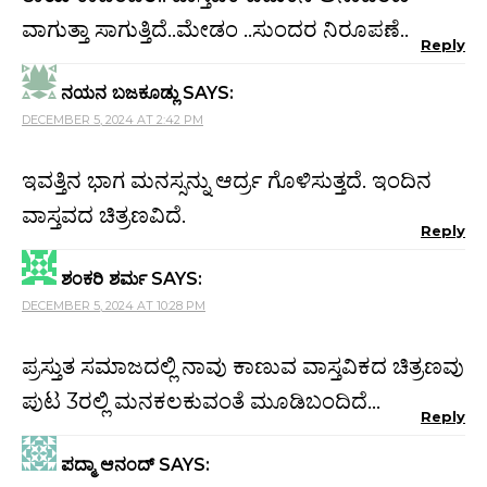
ವಾಗುತ್ತಾ ಸಾಗುತ್ತಿದೆ..ಮೇಡಂ ..ಸುಂದರ ನಿರೂಪಣೆ..
Reply
ನಯನ ಬಜಕೂಡ್ಲು
SAYS:
DECEMBER 5, 2024 AT 2:42 PM
ಇವತ್ತಿನ ಭಾಗ ಮನಸ್ಸನ್ನು ಆರ್ದ್ರ ಗೊಳಿಸುತ್ತದೆ. ಇಂದಿನ
ವಾಸ್ತವದ ಚಿತ್ರಣವಿದೆ.
Reply
ಶಂಕರಿ ಶರ್ಮ
SAYS:
DECEMBER 5, 2024 AT 10:28 PM
ಪ್ರಸ್ತುತ ಸಮಾಜದಲ್ಲಿ ನಾವು ಕಾಣುವ ವಾಸ್ತವಿಕದ ಚಿತ್ರಣವು
ಪುಟ 3ರಲ್ಲಿ ಮನಕಲಕುವಂತೆ ಮೂಡಿಬಂದಿದೆ…
Reply
ಪದ್ಮಾ ಆನಂದ್
SAYS: