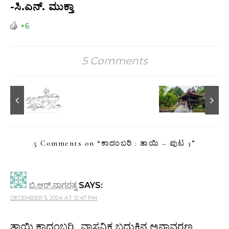
-ಸಿ.ಎನ್. ಮುಕ್ತಾ
+6
5 Comments
5 Comments on “
ಕಾದಂಬರಿ : ತಾಯಿ – ಪುಟ 3
”
ಬಿ.ಆರ್.ನಾಗರತ್ನ
SAYS:
DECEMBER 5, 2024 AT 12:47 PM
ತಾಯಿ ಕಾದಂಬರಿ.. ವಾಸ್ತವಿಕ ಬದುಕಿನ ಅನಾವರಣ