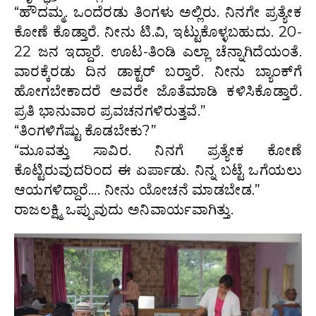
“ಹೌದಮ್ಮ. ಒಂದೆರಡು ತಿಂಗಳು ಅಲ್ಲಿರು. ನಿನಗೇ ಪ್ರತ್ಯೇಕ
ಕೋಣೆ ಕೊಡ್ತಾರೆ. ನೀನು ಟಿ.ವಿ, ಇಟ್ಟುಕೊಳ್ಳಬಹುದು. 20-
22 ಜನ ಇದ್ದಾರೆ. ಊಟ-ತಿಂಡಿ ಎಲ್ಲಾ ಚೆನ್ನಾಗಿದೆಯಂತೆ.
ವಾರಕ್ಕೆರಡು ದಿನ ಡಾಕ್ಟರ್ ಬರ‍್ತಾರೆ. ನೀನು ಬ್ಯಾಂಕ್‌ಗೆ
ಹೋಗಬೇಕಾದರೆ ಅವರೇ ಜೊತೆಮಾಡಿ ಕಳಿಸಿಕೊಡ್ತಾರೆ.
ಪ್ರತಿ ಭಾನುವಾರ ಪ್ರವಚನಗಳಿರುತ್ತವೆ.”
“ತಿಂಗಳಿಗೆಷ್ಟು ಕೊಡಬೇಕು?”
“ಮೂವತ್ತು ಸಾವಿರ. ನಿನಗೆ ಪ್ರತ್ಯೇಕ ಕೋಣೆ
ಕೊಟ್ಟಿರುವುದರಿಂದ ಈ ಏರ್ಪಾಡು. ನಿನ್ನ ಬಟ್ಟೆ ಒಗೆಯಲು
ಆಯಗಳಿದ್ದಾರೆ…. ನೀನು ಯೋಚನೆ ಮಾಡಬೇಡ.”
ರಾಜಲಕ್ಷ್ಮಿ ಒಪ್ಪುವುದು ಅನಿವಾರ್ಯವಾಗಿತ್ತು.