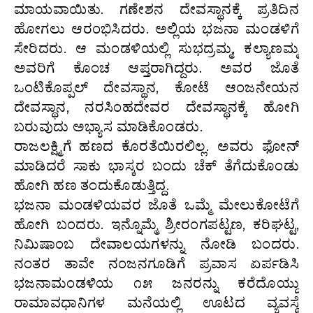
ಮಾಯವಾಯಿತು. ಗಣೇಶನ ದೇವಸ್ಥಾನಕ್ಕೆ ಪ್ರತಿದಿನ
ಹೋಗಲು ಆರಂಭಿಸಿದರು. ಅಲ್ಲಿಯ ಭಜನಾ ಮಂಡಳಿಗೆ
ಸೇರಿದರು. ಆ ಮಂಡಳಿಯಲ್ಲಿ ಸುಭದ್ರಮ್ಮ, ಕಲ್ಯಾಣಮ್ಮ
ಅವರಿಗೆ ಕೊಂಚ ಆಪ್ತರಾಗಿದ್ದರು. ಅವರ ಜೊತೆ
ಒಂಟಿಕೊಪ್ಪಲ್ ದೇವಸ್ಥಾನ, ಕೋಟೆ ಆಂಜನೇಯನ
ದೇವಸ್ಥಾನ, ನರಸಿಂಹದೇವರ ದೇವಸ್ಥಾನಕ್ಕೆ ಹೋಗಿ
ಬರುವುದು ಅಭ್ಯಾಸ ಮಾಡಿಕೊಂಡರು.
ರಾಜಲಕ್ಷ್ಮಿಗೆ ಹಣದ ಕೊರತೆಯಿರಲಿಲ್ಲ. ಅವರು ಫೋನ್
ಮಾಡಿದರೆ ಸಾಕು ಭಾಸ್ಕರ ಬಂದು ಚೆಕ್ ತೆಗೆದುಕೊಂಡು
ಹೋಗಿ ಹಣ ತಂದುಕೊಡುತ್ತಿದ್ದ.
ಭಜನಾ ಮಂಡಳಿಯವರ ಜೊತೆ ಒಮ್ಮೆ ಮೇಲುಕೋಟೆಗೆ
ಹೋಗಿ ಬಂದರು. ಇನ್ನೊಮ್ಮೆ ಶ್ರೀರಂಗಪಟ್ಟಣ, ಕರಿಘಟ್ಟ,
ನಿಮಿಷಾಂಬ ದೇವಾಲಯಗಳನ್ನು ನೋಡಿ ಬಂದರು.
ನಂತರ ತಾವೇ ನಂಜನಗೂಡಿಗೆ ಪ್ರವಾಸ ಏರ್ಪಡಿಸಿ
ಭಜನಾಮಂಡಳಿಯ ೧೫ ಜನರನ್ನು ಕರೆದೊಯ್ದು
ರಾಮಾವಧಾನಿಗಳ ಮನೆಯಲ್ಲಿ ಊಟದ ವ್ಯವಸ್ಥೆ