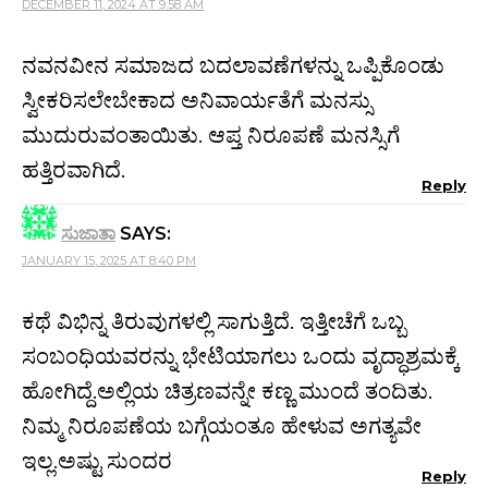
DECEMBER 11, 2024 AT 9:58 AM
ನವನವೀನ ಸಮಾಜದ ಬದಲಾವಣೆಗಳನ್ನು ಒಪ್ಪಿಕೊಂಡು
ಸ್ವೀಕರಿಸಲೇಬೇಕಾದ ಅನಿವಾರ್ಯತೆಗೆ ಮನಸ್ಸು
ಮುದುರುವಂತಾಯಿತು. ಆಪ್ತ ನಿರೂಪಣೆ ಮನಸ್ಸಿಗೆ
ಹತ್ತಿರವಾಗಿದೆ.
Reply
ಸುಜಾತಾ
SAYS:
JANUARY 15, 2025 AT 8:40 PM
ಕಥೆ ವಿಭಿನ್ನ ತಿರುವುಗಳಲ್ಲಿ ಸಾಗುತ್ತಿದೆ. ಇತ್ತೀಚೆಗೆ ಒಬ್ಬ
ಸಂಬಂಧಿಯವರನ್ನು ಭೇಟಿಯಾಗಲು ಒಂದು ವೃದ್ಧಾಶ್ರಮಕ್ಕೆ
ಹೋಗಿದ್ದೆ.‌ಅಲ್ಲಿಯ ಚಿತ್ರಣವನ್ನೇ ಕಣ್ಣ ಮುಂದೆ ತಂದಿತು.
ನಿಮ್ಮ ನಿರೂಪಣೆಯ ಬಗ್ಗೆಯಂತೂ ಹೇಳುವ ಅಗತ್ಯವೇ
ಇಲ್ಲ.‌ಅಷ್ಟು ಸುಂದರ
Reply