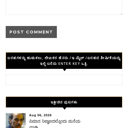
ಬರಹಗಳನ್ನು ಹುಡುಕಲು, ಲೇಖಕರ ಹೆಸರು /ಇ-ಮೈಲ್ /ಬರಹದ ಶೀರ್ಷಿಕೆಯನ್ನು
ಇಲ್ಲಿ ಬರೆದು ENTER KEY ಒತ್ತಿ.
Search for:
ಇತ್ತೀಚಿನ ಪುಟಗಳು
Aug 06, 2026
ವಿಮಾನ ನಿಲ್ದಾಣದಲ್ಲೊಂದು ಮನೆಯ
ಮಾಡಿ ….