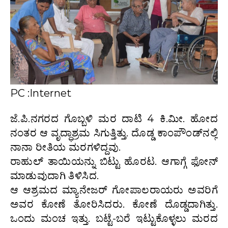
PC :Internet
ಜೆ.ಪಿ.ನಗರದ ಗೊಬ್ಬಳಿ ಮರ ದಾಟಿ 4 ಕಿ.ಮೀ. ಹೋದ
ನಂತರ ಆ ವೃದ್ಧಾಶ್ರಮ ಸಿಗುತ್ತಿತ್ತು. ದೊಡ್ಡ ಕಾಂಪೌಂಡ್‌ನಲ್ಲಿ
ನಾನಾ ರೀತಿಯ ಮರಗಳಿದ್ದವು.
ರಾಹುಲ್ ತಾಯಿಯನ್ನು ಬಿಟ್ಟು ಹೊರಟ. ಆಗಾಗ್ಗೆ ಫೋನ್
ಮಾಡುವುದಾಗಿ ತಿಳಿಸಿದ.
ಆ ಆಶ್ರಮದ ಮ್ಯಾನೇಜರ್ ಗೋಪಾಲರಾಯರು ಅವರಿಗೆ
ಅವರ ಕೋಣೆ ತೋರಿಸಿದರು. ಕೋಣೆ ದೊಡ್ಡದಾಗಿತ್ತು.
ಒಂದು ಮಂಚ ಇತ್ತು. ಬಟ್ಟೆ-ಬರೆ ಇಟ್ಟುಕೊಳ್ಳಲು ಮರದ