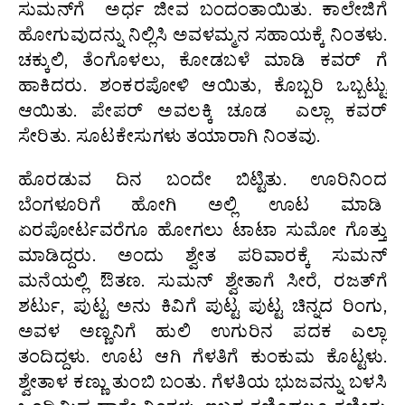
ಸುಮನ್‍ಗೆ ಅರ್ಧ ಜೀವ ಬಂದಂತಾಯಿತು. ಕಾಲೇಜಿಗೆ
ಹೋಗುವುದನ್ನು ನಿಲ್ಲಿಸಿ ಅವಳಮ್ಮನ ಸಹಾಯಕ್ಕೆ ನಿಂತಳು.
ಚಕ್ಕುಲಿ, ತೆಂಗೊಳಲು, ಕೋಡಬಳೆ ಮಾಡಿ ಕವರ್ ಗೆ
ಹಾಕಿದರು. ಶಂಕರಪೋಳಿ ಆಯಿತು, ಕೊಬ್ಬರಿ ಒಬ್ಬಟ್ಟು
ಆಯಿತು. ಪೇಪರ್ ಅವಲಕ್ಕಿ ಚೂಡ ಎಲ್ಲಾ ಕವರ್
ಸೇರಿತು. ಸೂಟಕೇಸುಗಳು ತಯಾರಾಗಿ ನಿಂತವು.
ಹೊರಡುವ ದಿನ ಬಂದೇ ಬಿಟ್ಟಿತು. ಊರಿನಿಂದ
ಬೆಂಗಳೂರಿಗೆ ಹೋಗಿ ಅಲ್ಲಿ ಊಟ ಮಾಡಿ
ಏರಪೋರ್ಟವರೆಗೂ ಹೋಗಲು ಟಾಟಾ ಸುಮೋ ಗೊತ್ತು
ಮಾಡಿದ್ದರು. ಅಂದು ಶ್ವೇತ ಪರಿವಾರಕ್ಕೆ ಸುಮನ್
ಮನೆಯಲ್ಲಿ ಔತಣ. ಸುಮನ್ ಶ್ವೇತಾಗೆ ಸೀರೆ, ರಜತ್‍ಗೆ
ಶರ್ಟು, ಪುಟ್ಟ ಅನು ಕಿವಿಗೆ ಪುಟ್ಟ ಪುಟ್ಟ ಚಿನ್ನದ ರಿಂಗು,
ಅವಳ ಅಣ್ಣನಿಗೆ ಹುಲಿ ಉಗುರಿನ ಪದಕ ಎಲ್ಲಾ
ತಂದಿದ್ದಳು. ಊಟ ಆಗಿ ಗೆಳತಿಗೆ ಕುಂಕುಮ ಕೊಟ್ಟಳು.
ಶ್ವೇತಾಳ ಕಣ್ಣು ತುಂಬಿ ಬಂತು. ಗೆಳತಿಯ ಭುಜವನ್ನು ಬಳಸಿ