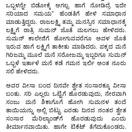
ಒಬ್ಬಳನ್ನೇ ಬಿಡೋಕ್ಕೆ ಆಗಲ್ಲ. ಹಾಗೆ ನೋಡಿದ್ರೆ ಇದೇ
ಸರಿಯಾದ ಸಮಯ” ಹೆಂಡತಿಗೆ ಹೇಳಿ ಸಮಾಧಾನ
ಮಾಡುತ್ತಿದ್ದರು. ರಾಜಲಕ್ಷ್ಮಿ ತಮ್ಮ ಮನಸ್ಸಿನ ಸಮಾಧಾನಕ್ಕೆ
ಲಕ್ಷ್ಮಿಗೆ ರಾತ್ರಿ ಸುಮನ್ ಜೊತೆ ಮಲಗಲು ಹೇಳಿದರು.
ಸುಮನ್ ಕಾಲೇಜಿಗೆ ಹೋಗುವವರೆಗೂ ಅವಳ ಜೊತೆ
ಇರುವ ಹಾಗೆ ಲಕ್ಷ್ಮಿಗೆ ತಾಕೀತು ಮಾಡಿದರು. ಪಕ್ಕದ ಮನೆ
ಗಿರಿಜಮ್ಮ ಮೂಲೆ ಮನೆ ಸರೋಜಮ್ಮ ಇಬ್ಬರಿಗೂ ಸುಮನ್
ಒಬ್ಬಳೆ ಇರ್ತಾಳೆ ಮನೆ ಕಡೆ ಗಮನ ಇರ್ಲಿ ಅಂತ ನೂರು
ಸಲಿ ಹೇಳಿದರು.
ಅವರ ವೀಸಾ ಬಂದ ದಿನವೇ ಶ್ವೇತ ಸಂಸಾರಕ್ಕೂ ವೀಸಾ
ಬಂತು. ಸರಿ ಎಲ್ಲರು ಒಟ್ಟಿಗೆ ಹೊರಡುವುದು, ನೇರವಾಗಿ
ಸಂಜು ಮನೆ ಶಿಕಾಗೊಗೆ ಹೋಗಿ ಸುಮನಳ ತಂದೆ
ತಾಯಿಯನ್ನು ಅಲ್ಲಿ ಬಿಟ್ಟು ಎರಡು ದಿನದ ನಂತರ ಶ್ವೇತ
ಸಂಸಾರ ಮೆರಿಲ್ಯಾಂಡ್‍ಗೆ ಹೊರಡುವುದು ಎಂದು
ತೀರ್ಮಾನವಾಯಿತು. ಹಾಗೇ ಟಿಕೆಟ್ ತೆಗೆದುಕೊಂಡರು.