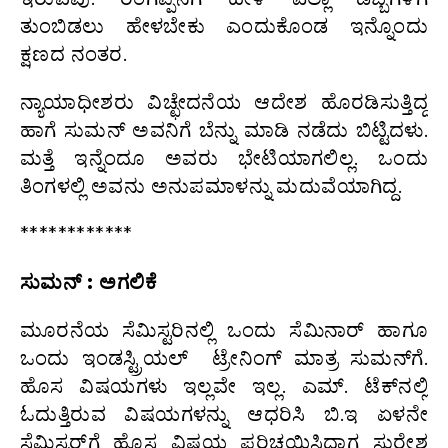
ತುಂಬಿಡಲು ಹೇಳಬೇಕು ಎಂದುಕೊಂಡ ಇನ್ನೊಂದು
ಕ್ಷಣದ ನಂತರ.
ನ್ಯಾಯಾಧೀಶರು ವಿಚ್ಛೇದನೆಯ ಆದೇಶ ಹೊರಡಿಸುತ್ತಿದ್ದ
ಹಾಗೆ ಸುಮನ್ ಅವನಿಗೆ ಬೆನ್ನು ಮಾಡಿ ನಡೆದು ಬಿಟ್ಟಿದಳು.
ಮತ್ತೆ ಇನ್ನೆಂದೂ ಅವರು ಭೇಟಿಯಾಗಲಿಲ್ಲ. ಒಂದು
ತಿಂಗಳಲ್ಲಿ ಅವನು ಅನುಪಮಾಳನ್ನು ಮದುವೆಯಾಗಿದ್ದ.
************
ಸುಮನ್
: ಅಗಲಿಕೆ
ಮೂರನೆಯ ಸೆಮಿಸ್ಟರಿನಲ್ಲಿ ಒಂದು ಸೆಮಿನಾರ್ ಹಾಗೂ
ಒಂದು ಇಂಡಸ್ಟ್ರಿಯಲ್ ಟ್ರೇನಿಂಗ್ ಮಾತ್ರ ಸುಮನ್‍ಗೆ.
ಹೊಸ ವಿಷಯಗಳು ಇಲ್ಲವೇ ಇಲ್ಲ. ಎಮ್. ಟೆಕ್‍ನಲ್ಲಿ
ಓದುತ್ತಿರುವ ವಿಷಯಗಳನ್ನು ಆಧರಿಸಿ ಬಿ.ಇ ಏಳನೇ
ಸೆಮಿಸ್ಟರ್‌ಗೆ ಹೊಸ ವಿಷಯ ಪರಿಚಯಿಸಿದಾಗ ಸುರೇಶ