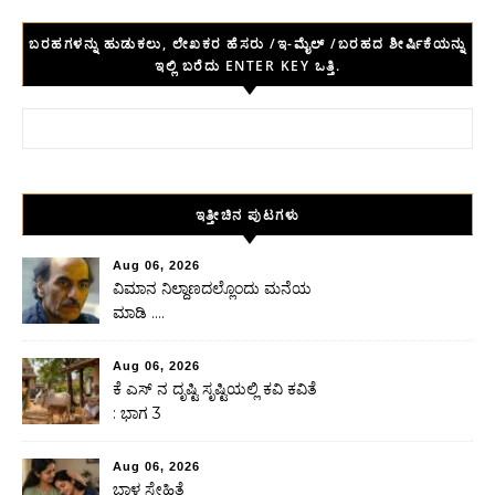
ಬರಹಗಳನ್ನು ಹುಡುಕಲು, ಲೇಖಕರ ಹೆಸರು /ಇ-ಮೈಲ್ /ಬರಹದ ಶೀರ್ಷಿಕೆಯನ್ನು
ಇಲ್ಲಿ ಬರೆದು ENTER KEY ಒತ್ತಿ.
Search for:
ಇತ್ತೀಚಿನ ಪುಟಗಳು
Aug 06, 2026
ವಿಮಾನ ನಿಲ್ದಾಣದಲ್ಲೊಂದು ಮನೆಯ
ಮಾಡಿ ….
Aug 06, 2026
ಕೆ ಎಸ್ ನ ದೃಷ್ಟಿ ಸೃಷ್ಟಿಯಲ್ಲಿ ಕವಿ ಕವಿತೆ
: ಭಾಗ 3
Aug 06, 2026
ಬಾಳ ಸ್ನೇಹಿತೆ