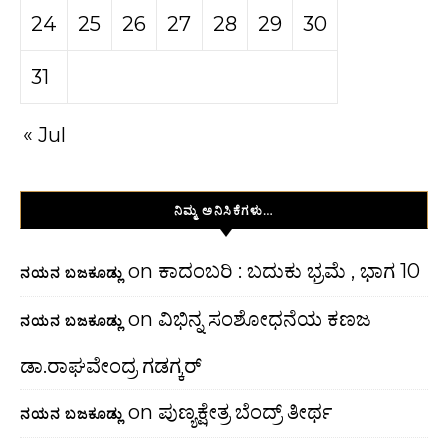
24
25
26
27
28
29
30
31
« Jul
ನಿಮ್ಮ ಅನಿಸಿಕೆಗಳು…
on
ಕಾದಂಬರಿ : ಬದುಕು ಭ್ರಮೆ , ಭಾಗ 10
ನಯನ ಬಜಕೂಡ್ಲು
on
ವಿಭಿನ್ನ ಸಂಶೋಧನೆಯ ಕಣಜ
ನಯನ ಬಜಕೂಡ್ಲು
ಡಾ.ರಾಘವೇಂದ್ರ ಗಡಗ್ಕರ್
on
ಪುಣ್ಯಕ್ಷೇತ್ರ ಬೆಂದ್ರ್ ತೀರ್ಥ
ನಯನ ಬಜಕೂಡ್ಲು