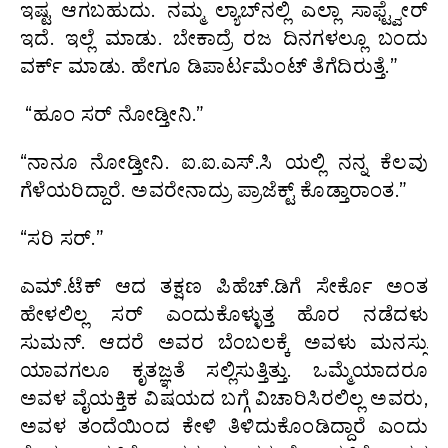
ಇಷ್ಟ ಆಗಬಹುದು. ನಮ್ಮ ಲ್ಯಾಬ್‍ನಲ್ಲಿ ಎಲ್ಲಾ ಸಾಫ್ಟ್ವೇರ್
ಇದೆ. ಇಲ್ಲೆ ಮಾಡು. ಬೇಕಾದ್ರೆ ರಜ ದಿನಗಳಲ್ಲೂ ಬಂದು
ವರ್ಕ್ ಮಾಡು. ಹೇಗೂ ಡಿಪಾರ್ಟಮೆಂಟ್ ತೆಗೆದಿರುತ್ತೆ.”
“ಹೂಂ ಸರ್ ನೋಡ್ತೀನಿ.”
“ನಾನೂ ನೋಡ್ತೀನಿ. ಐ.ಐ.ಎಸ್.ಸಿ ಯಲ್ಲಿ ನನ್ನ ಕೆಲವು
ಗೆಳೆಯರಿದ್ದಾರೆ. ಅವರೇನಾದ್ರು ಪ್ರಾಜೆಕ್ಟ್ ಕೊಡ್ತಾರಾಂತ.”
“ಸರಿ ಸರ್.”
ಎಮ್.ಟೆಕ್ ಆದ ತಕ್ಷಣ ಪಿಹೆಚ್.ಡಿಗೆ ಸೇರ್ಕೊ ಅಂತ
ಹೇಳಲಿಲ್ಲ ಸರ್ ಎಂದುಕೊಳ್ಳುತ್ತ ಹೊರ ನಡೆದಳು
ಸುಮನ್. ಆದರೆ ಅವರ ಬೆಂಬಲಕ್ಕೆ ಅವಳು ಮನಸ್ಸು
ಯಾವಗಲೂ ಕೃತಜ್ಞತೆ ಸಲ್ಲಿಸುತ್ತಿತ್ತು. ಒಮ್ಮೆಯಾದರೂ
ಅವಳ ವೈಯಕ್ತಿಕ ವಿಷಯದ ಬಗ್ಗೆ ವಿಚಾರಿಸಿರಲಿಲ್ಲ ಅವರು,
ಅವಳ ತಂದೆಯಿಂದ ಕೇಳಿ ತಿಳಿದುಕೊಂಡಿದ್ದಾರೆ ಎಂದು