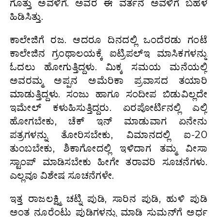
ಗೊತ್ತು ಅವಳಿಗೆ. ಅವರ ಈ ವರ್ತನೆ ಅವಳಿಗೆ ಬಹಳ
ಹಿಡಿಸಿತ್ತು.
ಕಾಲೇಜಿಗೆ ರಜ. ಆದರೂ ದಿನದಲ್ಲಿ ಒಂದೆರಡು ಗಂಟೆ
ಕಾಲೇಜಿನ ಗ್ರಂಥಾಲಯಕ್ಕೆ ಐಟ್ರಿಪಲ್‍ಇ ಮಾಸಿಕಗಳನ್ನು
ಓದಲು ಹೋಗುತ್ತಿದ್ದಳು. ಮಿಕ್ಕ ಸಮಯ ಮನೆಯಲ್ಲಿ
ಅವರಮ್ಮ ಅಪ್ಪನ ಅಮೆರಿಕಾ ಪ್ರವಾಸದ ತಯಾರಿ
ಮಾಡುತ್ತಿದ್ದಳು. ಸಂಜು ಹಾಗೂ ಸಂದೀಪ ಬಿಡುವಿಲ್ಲದೇ
ಇಮೇಲ್ ಕಳುಹಿಸುತ್ತಿದ್ದರು. ಏರಪೋರ್ಟಿನಲ್ಲಿ ಎಲ್ಲಿ
ಹೋಗಬೇಕು, ಚೆಕ್ ಇನ್ ಮಾಡುವಾಗ ಏನೇನು
ಪತ್ರಗಳನ್ನು ತೋರಿಸಬೇಕು, ವಿಮಾನದಲ್ಲಿ ಐ-20
ತುಂಬಬೇಕು, ಶಿಕಾಗೋದಲ್ಲಿ ಇಳಿದಾಗ ತಮ್ಮ ವೀಸಾ
ಸ್ಟಾಂಪ್ ಮಾಡಿಸಬೇಕು ಹೀಗೇ ತರಾವರಿ ಸೂಚನೆಗಳು.
ಎಲ್ಲವೂ ವಿಶೇಷ ಸೂಚನೆಗಳೇ.
ಇತ್ತ ರಾಜಲಕ್ಷ್ಮಿ ಚಟ್ನಿ ಪುಡಿ, ಸಾರಿನ ಪುಡಿ, ಹುಳಿ ಪುಡಿ
ಅಂತ ನೂರೆಂಟು ಪುಡಿಗಳನ್ನು ಮಾಡಿ ಸುಮನ್‍ಗೆ ಅರ್ಧ