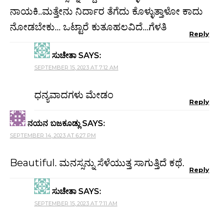
ನಾಯಕಿ..ಮತ್ತೇನು ನಿರ್ದಾರ ತೆಗೆದು ಕೊಳ್ಳುತ್ತಾಳೋ ಕಾದು
ನೋಡಬೇಕು… ಒಟ್ಟಾರೆ ಕುತೂಹಲವಿದೆ…ಗೆಳತಿ
Reply
ಸುಚೇತಾ
SAYS:
SEPTEMBER 15, 2023 AT 7:12 AM
ಧನ್ಯವಾದಗಳು ಮೇಡಂ
Reply
ನಯನ ಬಜಕೂಡ್ಲು
SAYS:
SEPTEMBER 14, 2023 AT 6:27 PM
Beautiful. ಮನಸ್ಸನ್ನು ಸೆಳೆಯುತ್ತ ಸಾಗುತ್ತಿದೆ ಕಥೆ.
Reply
ಸುಚೇತಾ
SAYS:
SEPTEMBER 15, 2023 AT 7:11 AM