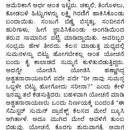
ಅಮೆರಿಕಾಗೆ ಅರ್ಧ ಅಂತ ಇಟ್ಟರು. ಚಕ್ಕುಲಿ, ತೆಂಗೊಳಲು,
ಕೋಡಬಳೆ ಹಿಟ್ಟುಗಳನ್ನು ಲಕ್ಷ್ಮಿ ಗಿರಣಿಗೆ ಹಾಕಿಸಿಕೊಂಡು
ಬಂದಾಯಿತು. ಸಂಜುಗೆ ಬೆಣ್ಣೆ ಬಿಸ್ಕತ್ತು, ಸಂದೀಪಗೆ
ಹುರಿಗಾಳು, ಹೀಗೆ ಜ್ಞಾಪಿಸಿಕೊಂಡು ಅಂಗಡಿಯಿಂದ
ತರುವ ಸಾಮಾನಿನ ಪಟ್ಟಿ ಮಾಡಿದ್ದಾಯಿತು. ಅವರಿಬ್ಬರ
ಸಂಭ್ರಮ ಹೇಳ ತೀರದು. ಕೆಲಸ ಮಾಡುತ್ತ ಮಧ್ಯದಲ್ಲಿ
ಸುಮನಳನ್ನು ಬಿಟ್ಟು ಹೋಗಬೇಕಲ್ಲ ಅಂತ ಯೋಚನೆ
ಬಂದು ಕೈ ಕಾಲಾಡದೆ ಸುಮ್ಮನೆ ಕುಳಿತುಬಿಡುತ್ತಿದ್ದರು.
ಅದನ್ನೇ ಯೋಚಿಸಿ ಯೋಚಿಸಿ ಹಣ್ಣಾಗಿದ್ದ
ಅಶ್ವತನಾರಾಯಣರಿಗೆ ಪದೇ ಪದೇ “ರೀ ನಾವು ಸುಮನ್ನ
ಒಬ್ಬಳೇ ಬಿಟ್ಟು ಹೋಗೋದು ಸರೀನಾ?” ಎಂದು ಕೇಳಿ
ಇನಷ್ಟು ತಲೆ ಕೆಡಸುತ್ತಿದರು. ಬಹಳವಾಗಿ ಯೋಚನೆ ಮಾಡಿ
ಅಶ್ವತನಾರಾಯಣರು ಒಂದು ನಿರ್ಣಯಕ್ಕೆ ಬಂದಂತೆ “ಈ
ಸೆಮಿಸ್ಟರ್ ಸುಮನ್ ಪ್ರಾಜೆಕ್ಟ್ ಕೆಲಸದ ಮೇಲೆ ಬ್ಯೂಸಿ
ಆಗಿರ್ತಾಳೆ. ಅದೂ ಮುಗಿದ ಮೇಲೆ ಅವಳಿಗೆ ತುಂಬ
ಬಿಡುವು. ಯೋಚನೆ, ಕೊರಗು ಶುರುವಾಗತ್ತೆ. ಅವಾಗ