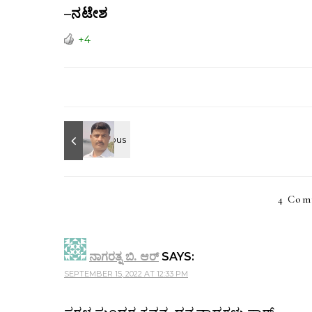
–
ನಟೇಶ
+4
4 Com
ನಾಗರತ್ನ ಬಿ. ಆರ್
SAYS:
SEPTEMBER 15, 2022 AT 12:33 PM