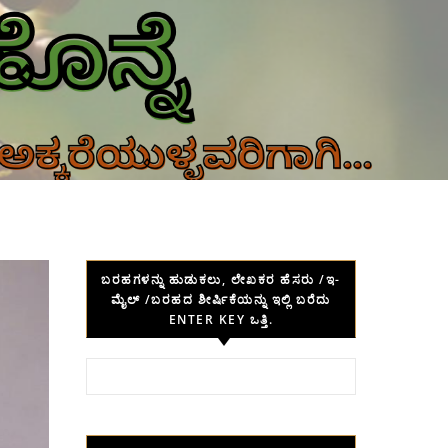
ಬರಹಗಳನ್ನು ಹುಡುಕಲು, ಲೇಖಕರ ಹೆಸರು /ಇ-
ಮೈಲ್ /ಬರಹದ ಶೀರ್ಷಿಕೆಯನ್ನು ಇಲ್ಲಿ ಬರೆದು
ENTER KEY ಒತ್ತಿ.
Search for: