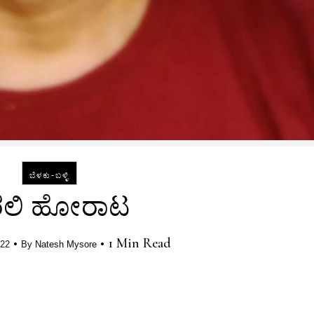
ಬೆಳಕು-ಬಳ್ಳಿ
ರಲಿ ಹೋರಾಟ
•
•
1 Min Read
022
By
Natesh Mysore