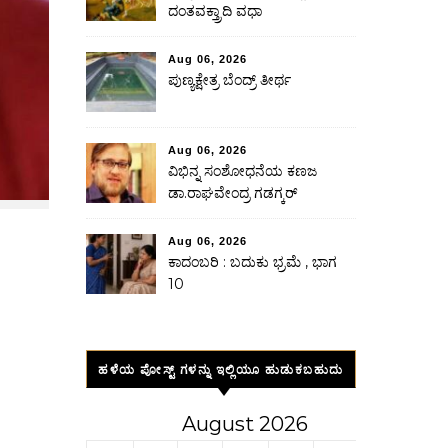
ದಂತವಕ್ತ್ರಾದಿ ವಧಾ
Aug 06, 2026
ಪುಣ್ಯಕ್ಷೇತ್ರ ಬೆಂದ್ರ್ ತೀರ್ಥ
Aug 06, 2026
ವಿಭಿನ್ನ ಸಂಶೋಧನೆಯ ಕಣಜ
ಡಾ.ರಾಘವೇಂದ್ರ ಗಡಗ್ಕರ್
Aug 06, 2026
ಕಾದಂಬರಿ : ಬದುಕು ಭ್ರಮೆ , ಭಾಗ
10
ಹಳೆಯ ಪೋಸ್ಟ್ ಗಳನ್ನು ಇಲ್ಲಿಯೂ ಹುಡುಕಬಹುದು
August 2026