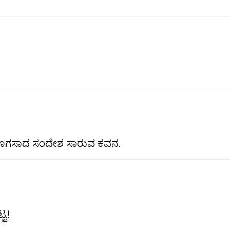
ಫಲ! ಸೊಗಸಾದ ಸಂದೇಶ ಸಾರುವ ಕವನ.
ಟ!