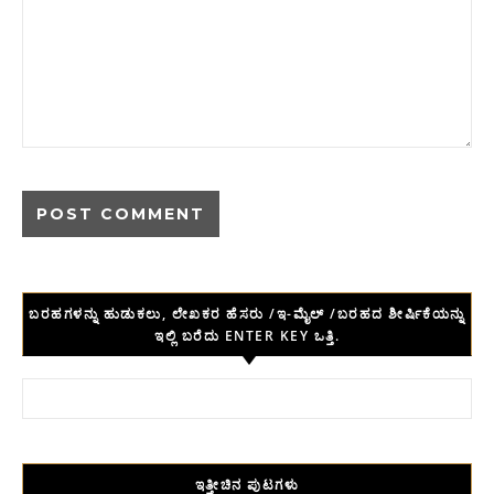
ಬರಹಗಳನ್ನು ಹುಡುಕಲು, ಲೇಖಕರ ಹೆಸರು /ಇ-ಮೈಲ್ /ಬರಹದ ಶೀರ್ಷಿಕೆಯನ್ನು
ಇಲ್ಲಿ ಬರೆದು ENTER KEY ಒತ್ತಿ.
Search for:
ಇತ್ತೀಚಿನ ಪುಟಗಳು