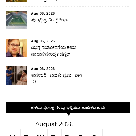
Aug 06, 2026
ಪುಣ್ಯಕ್ಷೇತ್ರ ಬೆಂದ್ರ್ ತೀರ್ಥ
Aug 06, 2026
ವಿಭಿನ್ನ ಸಂಶೋಧನೆಯ ಕಣಜ
ಡಾ.ರಾಘವೇಂದ್ರ ಗಡಗ್ಕರ್
Aug 06, 2026
ಕಾದಂಬರಿ : ಬದುಕು ಭ್ರಮೆ , ಭಾಗ
10
ಹಳೆಯ ಪೋಸ್ಟ್ ಗಳನ್ನು ಇಲ್ಲಿಯೂ ಹುಡುಕಬಹುದು
August 2026