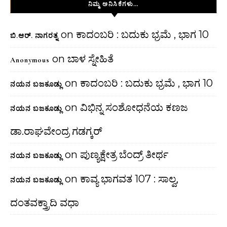
ನಿಮ್ಮ ಅನಿಸಿಕೆಗಳು…
on
ಕಾದಂಬರಿ : ಬದುಕು ಭ್ರಮೆ , ಭಾಗ 10
ಬಿ.ಆರ್. ನಾಗರತ್ನ
on
ಬಾಳ ಸ್ನೇಹಿತೆ
Anonymous
on
ಕಾದಂಬರಿ : ಬದುಕು ಭ್ರಮೆ , ಭಾಗ 10
ನಯನ ಬಜಕೂಡ್ಲು
on
ವಿಭಿನ್ನ ಸಂಶೋಧನೆಯ ಕಣಜ
ನಯನ ಬಜಕೂಡ್ಲು
ಡಾ.ರಾಘವೇಂದ್ರ ಗಡಗ್ಕರ್
on
ಪುಣ್ಯಕ್ಷೇತ್ರ ಬೆಂದ್ರ್ ತೀರ್ಥ
ನಯನ ಬಜಕೂಡ್ಲು
on
ಕಾವ್ಯ ಭಾಗವತ 107 : ಸಾಲ್ವ,
ನಯನ ಬಜಕೂಡ್ಲು
ದಂತವಕ್ತ್ರಾದಿ ವಧಾ