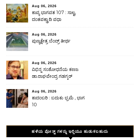
Aug 06, 2026
ಕಾವ್ಯ ಭಾಗವತ 107 : ಸಾಲ್ವ,
ದಂತವಕ್ತ್ರಾದಿ ವಧಾ
Aug 06, 2026
ಪುಣ್ಯಕ್ಷೇತ್ರ ಬೆಂದ್ರ್ ತೀರ್ಥ
Aug 06, 2026
ವಿಭಿನ್ನ ಸಂಶೋಧನೆಯ ಕಣಜ
ಡಾ.ರಾಘವೇಂದ್ರ ಗಡಗ್ಕರ್
Aug 06, 2026
ಕಾದಂಬರಿ : ಬದುಕು ಭ್ರಮೆ , ಭಾಗ
10
ಹಳೆಯ ಪೋಸ್ಟ್ ಗಳನ್ನು ಇಲ್ಲಿಯೂ ಹುಡುಕಬಹುದು