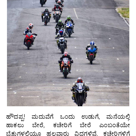
ಹೌದಪ್ಪ! ಮದುವೆಗೆ ಒಂದು ಉಡುಗೆ, ಮನೆಯಲ್ಲಿ
ಹಾಕಲು ಬೇರೆ, ಕಚೇರಿಗೆ ಬೇರೆ ಎಂಬಂತೆಯೇ
ಬೈಕುಗಳಲ್ಲಿಯೂ ಹಲವಾರು ವಿಧಗಳಿವೆ. ಕಚೇರಿಗಳಿಗೆ