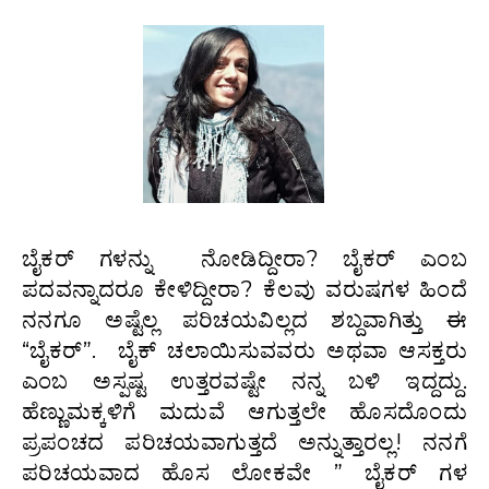
ಬೈಕರ್ ಗಳನ್ನು ನೋಡಿದ್ದೀರಾ? ಬೈಕರ್ ಎಂಬ
ಪದವನ್ನಾದರೂ ಕೇಳಿದ್ದೀರಾ? ಕೆಲವು ವರುಷಗಳ ಹಿಂದೆ
ನನಗೂ ಅಷ್ಟೆಲ್ಲ ಪರಿಚಯವಿಲ್ಲದ ಶಬ್ದವಾಗಿತ್ತು ಈ
“ಬೈಕರ್”. ಬೈಕ್ ಚಲಾಯಿಸುವವರು ಅಥವಾ ಆಸಕ್ತರು
ಎಂಬ ಅಸ್ಪಷ್ಟ ಉತ್ತರವಷ್ಟೇ ನನ್ನ ಬಳಿ ಇದ್ದದ್ದು.
ಹೆಣ್ಣುಮಕ್ಕಳಿಗೆ ಮದುವೆ ಆಗುತ್ತಲೇ ಹೊಸದೊಂದು
ಪ್ರಪಂಚದ ಪರಿಚಯವಾಗುತ್ತದೆ ಅನ್ನುತ್ತಾರಲ್ಲ! ನನಗೆ
ಪರಿಚಯವಾದ ಹೊಸ ಲೋಕವೇ ” ಬೈಕರ್ ಗಳ