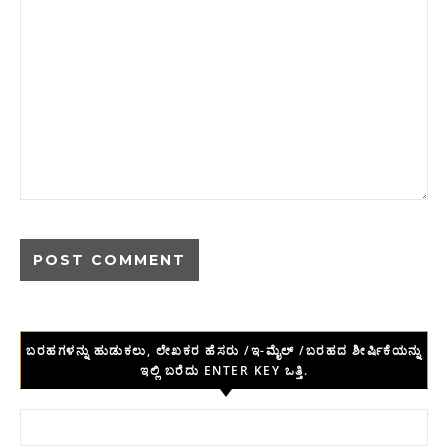
ಬರಹಗಳನ್ನು ಹುಡುಕಲು, ಲೇಖಕರ ಹೆಸರು /ಇ-ಮೈಲ್ /ಬರಹದ ಶೀರ್ಷಿಕೆಯನ್ನು
ಇಲ್ಲಿ ಬರೆದು ENTER KEY ಒತ್ತಿ.
Search for: