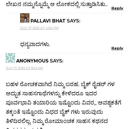
ಲೇಖನ ನಮ್ಮನ್ನೊಮ್ಮೆ ಆ ಲೋಕದಲ್ಲಿ ಸುತ್ತಾಡಿಸಿತು..
Reply
PALLAVI BHAT
SAYS:
JULY 17, 2020 AT 4:04 PM
ಧನ್ಯವಾದಗಳು.
Reply
ANONYMOUS
SAYS:
JULY 17, 2020 AT 9:23 AM
ಬಹಳ ರೋಚಕವಾಗಿದೆ ನಿಮ್ಮ ಬರಹ. ಬೈಕ್ ರೈಡರ್ ಗಳ
ಅದ್ಭುತ ಸಾಹಸಗಾಥೆಗಳನ್ನು ಕೇಳಿದರೂ ಇದರ
ಪೂರ್ವಭಾವಿ ತಯಾರಿಯ ಇಷ್ಟೊಂದು ವಿವರ,, ಅವಶ್ಯಕತೆಗೆ
ತಕ್ಕಂತೆ ಇಷ್ಟೊಂದು ವಿಧದ ಬೈಕ್ ಗಳು ಇರುವುದು
ತಿಳಿದಿರಲಿಲ್ಲ. ನಿಮ್ಮ ರೋಮಾಂಚಕ ಸಾಹಸ ಕಥನದ