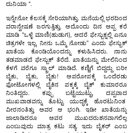
ದುನಿಯಾ “.
ಇನ್ನೇನೋ ಕೆಲಸಕ್ಕೆ ಸೇರಿಯಾಗಿತ್ತು. ಮನೆಯಲ್ಲಿ ಭರದಿಂದ
ವರಾನ್ವೇಷಣೆ ಜರಗುತ್ತಿತ್ತು. ಅದೊಂದು ದಿನ ಅಪ್ಪ ಕರೆ
ಮಾಡಿ “ಒಳ್ಳೆ ಮಾಣಿ(ಹುಡುಗ), ಆದರೆ ಫೇಸ್ಬುಕ್ನಲ್ಲಿ ಏನೂ
ಚಿತ್ರಗಳೇ ಇಲ್ಲ, ನೀನು ಒಮ್ಮೆ ನೋಡು” ಎಂದು ಫೇಸ್ಬುಕ್
ಖಾತೆಯ ಕೊಂಡಿಯೊಂದನ್ನು ಕಳುಹಿಸಿದರು. ನಾನು
ತಡಮಾಡದೆ ಫೇಸ್ಬುಕ್ ತೆರೆದೆ. ಖಾತೆಯನ್ನು ಮೇಲಿನಿಂದ
ಕೆಳಗೆ ವರೆಗೂ ಸ್ಕ್ರಾಲ್ ಮಾಡಿದೆ. ಕಣ್ಣಿಗೆ ಬಿದ್ದದ್ದು ಬರೀ
ಬೈಕು, ಬೈಕು, ಬೈಕು! ಅಪರೋಪಕ್ಕೆ ಒಂದೆರಡು
ಫೋಟೋಗಳಲ್ಲಿ ಬೈಕಿನ ಪಕ್ಕಕ್ಕೆ ಬೈಕ್ ಕುಮಾರರೂ
ನಿಂತಿದ್ದರು. ಕಪ್ಪು ಬಟ್ಟೆಯುಟ್ಟು, ದಪ್ಪವಾದ
ಮುಖವಾಡವನ್ನು ತೊಟ್ಟು ಯುದ್ಧಕ್ಕೆ ಹೊರಟುನಿಂತ
ವೀರನಂತಿತ್ತು ಅವರ ಆ ಭಂಗಿ. ಇಡೀ ಖಾತೆಯನ್ನು
ಜಾಲಾಡಿದರೂ ಅವರ ಮುಖದರುಶನವಾಗಲಿಲ್ಲ
ಎಂಬುವುದು ಮಾತ್ರ ಕಟು ಸತ್ಯ. ಇದು ಬೈಕರ್ ಎಂಬ