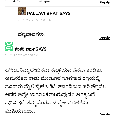
Reply
PALLAVI BHAT
SAYS:
JULY 17, 2020 AT 4:05 PM
ಧನ್ಯವಾದಗಳು.
Reply
ಶಂಕರಿ ಶರ್ಮ
SAYS:
JULY 17, 2020 AT 6:38 PM
ಹೌದು..ನಿಮ್ಮ ಲೇಖನವು ನನ್ನಳಿಯನ ನೆನಪು ತಂದಿತು.
ಅಮೇರಿಕದ ಕಾಡು ಮೇಡುಗಳ ಸೊಗಸಾದ ರಸ್ತೆಯಲ್ಲಿ
ನೂರಾರು ಮೈಲಿ ಬೈಕ್ ಓಡಿಸಿ ಆನಂದಿಸುವ ಪರಿ ಚೆನ್ನವೇ.
ಆದರೆ ಅಷ್ಟೇ ಜಾಗರೂಕರಾಗಿರುವುದೂ ಅಗತ್ಯವಿದೆ
ಎನಿಸುತ್ತದೆ. ತಮ್ಮ ಸೊಗಸಾದ ಬೈಕ್ ಬರಹ ಓದಿ
ಖುಷಿಯಾಯ್ತು. .
Reply