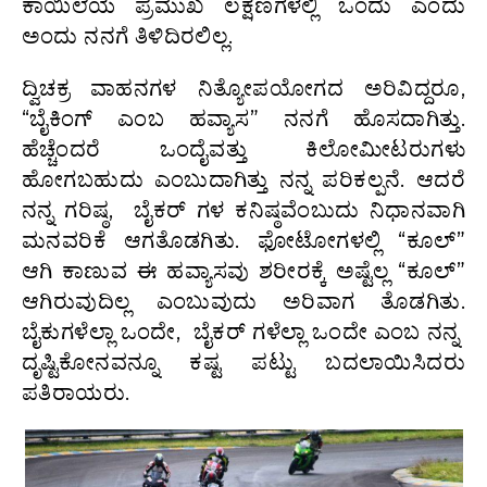
ಕಾಯಿಲೆಯ ಪ್ರಮುಖ ಲಕ್ಷಣಗಳಲ್ಲಿ ಒಂದು ಎಂದು
ಅಂದು ನನಗೆ ತಿಳಿದಿರಲಿಲ್ಲ.
ದ್ವಿಚಕ್ರ ವಾಹನಗಳ ನಿತ್ಯೋಪಯೋಗದ ಅರಿವಿದ್ದರೂ,
“ಬೈಕಿಂಗ್ ಎಂಬ ಹವ್ಯಾಸ” ನನಗೆ ಹೊಸದಾಗಿತ್ತು.
ಹೆಚ್ಚೆಂದರೆ ಒಂದೈವತ್ತು ಕಿಲೋಮೀಟರುಗಳು
ಹೋಗಬಹುದು ಎಂಬುದಾಗಿತ್ತು ನನ್ನ ಪರಿಕಲ್ಪನೆ. ಆದರೆ
ನನ್ನ ಗರಿಷ್ಠ, ಬೈಕರ್ ಗಳ ಕನಿಷ್ಠವೆಂಬುದು ನಿಧಾನವಾಗಿ
ಮನವರಿಕೆ ಆಗತೊಡಗಿತು. ಫೋಟೋಗಳಲ್ಲಿ “ಕೂಲ್”
ಆಗಿ ಕಾಣುವ ಈ ಹವ್ಯಾಸವು ಶರೀರಕ್ಕೆ ಅಷ್ಟೆಲ್ಲ “ಕೂಲ್”
ಆಗಿರುವುದಿಲ್ಲ ಎಂಬುವುದು ಅರಿವಾಗ ತೊಡಗಿತು.
ಬೈಕುಗಳೆಲ್ಲಾ ಒಂದೇ, ಬೈಕರ್ ಗಳೆಲ್ಲಾ ಒಂದೇ ಎಂಬ ನನ್ನ
ದೃಷ್ಟಿಕೋನವನ್ನೂ ಕಷ್ಟ ಪಟ್ಟು ಬದಲಾಯಿಸಿದರು
ಪತಿರಾಯರು.