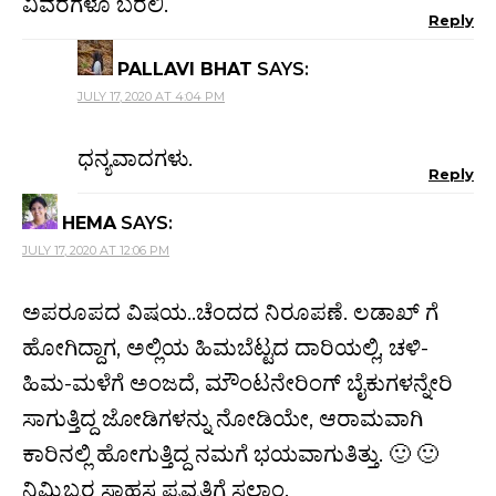
ವಿವರಗಳೂ ಬರಲಿ.
Reply
PALLAVI BHAT
SAYS:
JULY 17, 2020 AT 4:04 PM
ಧನ್ಯವಾದಗಳು.
Reply
HEMA
SAYS:
JULY 17, 2020 AT 12:06 PM
ಅಪರೂಪದ ವಿಷಯ..ಚೆಂದದ ನಿರೂಪಣೆ. ಲಡಾಖ್ ಗೆ
ಹೋಗಿದ್ದಾಗ, ಅಲ್ಲಿಯ ಹಿಮಬೆಟ್ಟದ ದಾರಿಯಲ್ಲಿ, ಚಳಿ-
ಹಿಮ-ಮಳೆಗೆ ಅಂಜದೆ, ಮೌಂಟನೇರಿಂಗ್ ಬೈಕುಗಳನ್ನೇರಿ
ಸಾಗುತ್ತಿದ್ದ ಜೋಡಿಗಳನ್ನು ನೋಡಿಯೇ, ಆರಾಮವಾಗಿ
ಕಾರಿನಲ್ಲಿ ಹೋಗುತ್ತಿದ್ದ ನಮಗೆ ಭಯವಾಗುತಿತ್ತು. 🙂 🙂
ನಿಮ್ಮಿಬ್ಬರ ಸಾಹಸ ಪ್ರವೃತ್ತಿಗೆ ಸಲಾಂ.