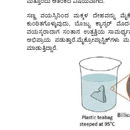
ಮತ್ತೊಂದು ಆತಂಕದ ವಿಷಯವಾಗಿದೆ.
ಸಣ್ಣ ವಯಸ್ಸಿನಿಂದ ಮಕ್ಕಳ ದೇಹವನ್ನು ಮೈಕ್ರ
ಕುಂಠಿತಗೊಳ್ಳುವುದು, ಬೊಜ್ಜು, ಕ್ಯಾನ್ಸರ್
ವಯಸ್ಕರಾದಾಗ ಸಂತಾನ ಉತ್ಪತ್ತಿಯ ಸಾಮರ್ಥ್ಯವ
ಅಭಿಪ್ರಾಯ ಪಡುತ್ತಾರೆ.ಮೈಕ್ರೋಪ್ಲಾಸ್ಟಿಕ್‍ಗಳು
ಮಾಡುತ್ತಿದ್ದಾರೆ.