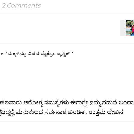
2 Comments
n “
ಮಕ್ಕಳನ್ನೂ ಬಿಡದ ಮೈಕ್ರೋ ಪ್ಲಾಸ್ಟಿಕ್
”
ತಹ ಹಲವಾರು ಆರೋಗ್ಯ ಸಮಸ್ಯೆಗಳು ಈಗಾಗ್ಲೇ ನಮ್ಮ ನಡುವೆ ಬಂದಾಗ
ು ಕೊಳ್ಳದಿದ್ದಲ್ಲಿ ಮನುಕುಲದ ಸರ್ವನಾಶ ಖಂಡಿತ . ಉತ್ತಮ ಲೇಖನ