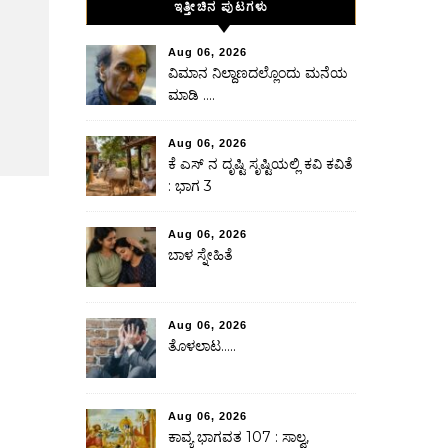
ಇತ್ತೀಚಿನ ಪುಟಗಳು
Aug 06, 2026
ವಿಮಾನ ನಿಲ್ದಾಣದಲ್ಲೊಂದು ಮನೆಯ
ಮಾಡಿ ….
Aug 06, 2026
ಕೆ ಎಸ್ ನ ದೃಷ್ಟಿ ಸೃಷ್ಟಿಯಲ್ಲಿ ಕವಿ ಕವಿತೆ
: ಭಾಗ 3
Aug 06, 2026
ಬಾಳ ಸ್ನೇಹಿತೆ
Aug 06, 2026
ತೊಳಲಾಟ…..
Aug 06, 2026
ಕಾವ್ಯ ಭಾಗವತ 107 : ಸಾಲ್ವ,