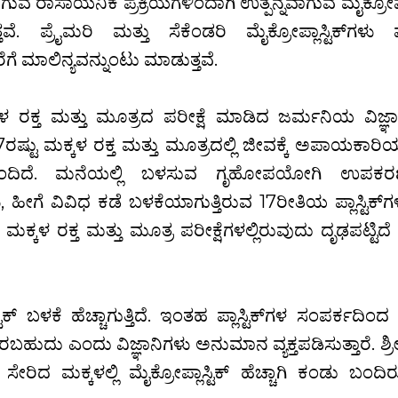
ೇಲಾಗುವ ರಾಸಾಯನಿಕ ಪ್ರಕ್ರಿಯೆಗಳಿಂದಾಗಿ ಉತ್ಪನ್ನವಾಗುವ ಮೈಕ್ರೋಪ್ಲ
್ತವೆ. ಪ್ರೈಮರಿ ಮತ್ತು ಸೆಕೆಂಡರಿ ಮೈಕ್ರೋಪ್ಲಾಸ್ಟಿಕ್‍ಗಳು
ೆ ಮಾಲಿನ್ಯವನ್ನುಂಟು ಮಾಡುತ್ತವೆ.
ರಕ್ತ ಮತ್ತು ಮೂತ್ರದ ಪರೀಕ್ಷೆ ಮಾಡಿದ ಜರ್ಮನಿಯ ವಿಜ್ಞಾ
ರಷ್ಟು ಮಕ್ಕಳ ರಕ್ತ ಮತ್ತು ಮೂತ್ರದಲ್ಲಿ ಜೀವಕ್ಕೆ ಅಪಾಯಕಾರ
ಡು ಬಂದಿದೆ. ಮನೆಯಲ್ಲಿ ಬಳಸುವ ಗೃಹೋಪಯೋಗಿ ಉಪಕರ
 ವಿವಿಧ ಕಡೆ ಬಳಕೆಯಾಗುತ್ತಿರುವ 17ರೀತಿಯ ಪ್ಲಾಸ್ಟಿಕ್‍ಗಳಲ
ು ಮಕ್ಕಳ ರಕ್ತ ಮತ್ತು ಮೂತ್ರ ಪರೀಕ್ಷೆಗಳಲ್ಲಿರುವುದು ದೃಢಪಟ್ಟಿದ
ಟಿಕ್‍ ಬಳಕೆ ಹೆಚ್ಚಾಗುತ್ತಿದೆ. ಇಂತಹ ಪ್ಲಾಸ್ಟಿಕ್‍ಗಳ ಸಂಪರ್ಕದಿಂ
ರಿರಬಹುದು ಎಂದು ವಿಜ್ಞಾನಿಗಳು ಅನುಮಾನ ವ್ಯಕ್ತಪಡಿಸುತ್ತಾರೆ. ಶ
ಿದ ಮಕ್ಕಳಲ್ಲಿ ಮೈಕ್ರೋಪ್ಲಾಸ್ಟಿಕ್ ಹೆಚ್ಚಾಗಿ ಕಂಡು ಬಂದಿ