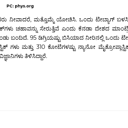
PC: phys.org
ು ನೀವಾದರೆ, ಮತ್ತೊಮ್ಮೆ ಯೋಚಿಸಿ. ಒಂದು ಟೀಬ್ಯಾಗ್ ಬಳಸ
ಕ್‍ಗಳು ಚಹಾವನ್ನು ಸೇರುತ್ತಿವೆ ಎಂದು ಕೆನಡಾ ದೇಶದ ಮಾಂಟ್
ಕಂಡು ಬಂದಿದೆ. 95 ಡಿಗ್ರಿಯಷ್ಟು ಬಿಸಿಯಾದ ನೀರಿನಲ್ಲಿ ಒಂದು ಟೀ 
ಟಿಕ್ ಗಳು ಮತ್ತು 310 ಕೋಟಿಗಳಷ್ಟು ನ್ಯಾನೋ ಮೈಕ್ರೋಪ್ಲಾಸ್ಟಿ
ಞಾನಿಗಳು ತಿಳಿಸಿದ್ದಾರೆ.