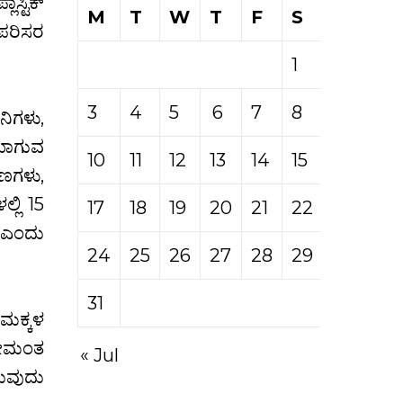
ಾಸ್ಟಿಕ್
M
T
W
T
F
S
S
 ಪರಿಸರ
1
2
3
4
5
6
7
8
9
ನಿಗಳು,
ಿಯಾಗುವ
10
11
12
13
14
15
16
ಣಗಳು,
್ಲಿ 15
17
18
19
20
21
22
23
ೆ ಎಂದು
24
25
26
27
28
29
30
31
ದ ಮಕ್ಕಳ
್ರೀಮಂತ
« Jul
ರುವುದು