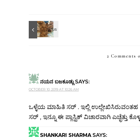
2 Comments o
ನಯನ ಬಜಕೂಡ್ಲು
SAYS:
OCTOBER 10, 2019 AT 10:26 AM
ಒಳ್ಳೆಯ ಮಾಹಿತಿ ಸರ್ . ಇಲ್ಲಿ ಉಲ್ಲೇಖಿಸಿರುವಂ
ಸರ್ , ಇನ್ನೂ ಈ ಪ್ಲಾಸ್ಟಿಕ್ ವಿಚಾರವಾಗಿ ಎಚ್ಛೆತ್ತ
SHANKARI SHARMA
SAYS: