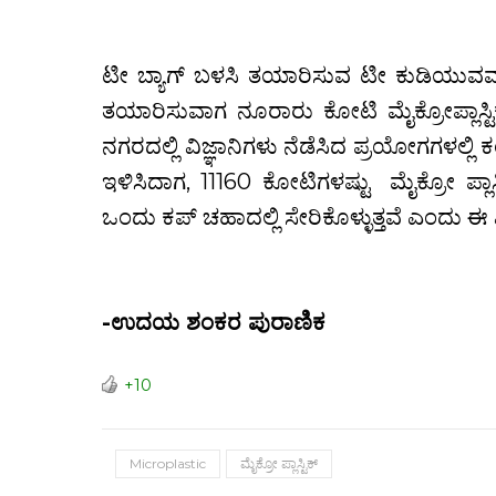
ಟೀ ಬ್ಯಾಗ್ ಬಳಸಿ ತಯಾರಿಸುವ ಟೀ ಕುಡಿಯುವವರ
ತಯಾರಿಸುವಾಗ ನೂರಾರು ಕೋಟಿ ಮೈಕ್ರೋಪ್ಲಾಸ್ಟಿ
ನಗರದಲ್ಲಿ ವಿಜ್ಞಾನಿಗಳು ನೆಡೆಸಿದ ಪ್ರಯೋಗಗಳಲ್ಲಿ 
ಇಳಿಸಿದಾಗ, 11160 ಕೋಟಿಗಳಷ್ಟು ಮೈಕ್ರೋ ಪ್ಲಾಸ್
ಒಂದು ಕಪ್ ಚಹಾದಲ್ಲಿ ಸೇರಿಕೊಳ್ಳುತ್ತವೆ ಎಂದು ಈ ವಿಜ್
.
-ಉದಯ ಶಂಕರ ಪುರಾಣಿಕ
.
+10
Microplastic
ಮೈಕ್ರೋ ಪ್ಲಾಸ್ಟಿಕ್