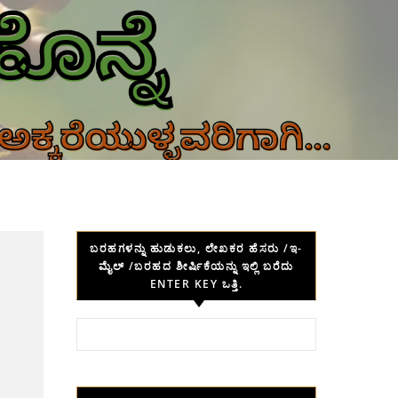
ಬರಹಗಳನ್ನು ಹುಡುಕಲು, ಲೇಖಕರ ಹೆಸರು /ಇ-
ಮೈಲ್ /ಬರಹದ ಶೀರ್ಷಿಕೆಯನ್ನು ಇಲ್ಲಿ ಬರೆದು
ENTER KEY ಒತ್ತಿ.
Search for: