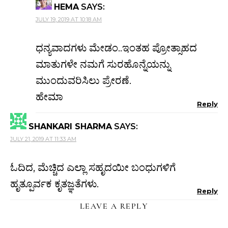
HEMA
SAYS:
JULY 19, 2019 AT 10:18 AM
ಧನ್ಯವಾದಗಳು ಮೇಡಂ..ಇಂತಹ ಪ್ರೋತ್ಸಾಹದ
ಮಾತುಗಳೇ ನಮಗೆ ಸುರಹೊನ್ನೆಯನ್ನು
ಮುಂದುವರಿಸಿಲು ಪ್ರೇರಣೆ.
ಹೇಮಾ
Reply
SHANKARI SHARMA
SAYS:
JULY 21, 2019 AT 11:33 AM
ಓದಿದ, ಮೆಚ್ಚಿದ ಎಲ್ಲಾ ಸಹೃದಯೀ ಬಂಧುಗಳಿಗೆ
ಹೃತ್ಪೂರ್ವಕ ಕೃತಜ್ಞತೆಗಳು.
Reply
LEAVE A REPLY