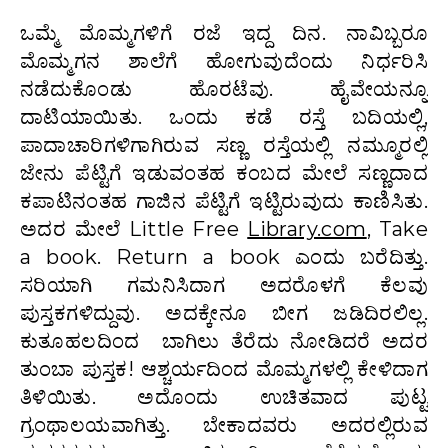
ಒಮ್ಮೆ ಮೊಮ್ಮಗಳಿಗೆ ರಜೆ ಇದ್ದ ದಿನ. ನಾವಿಬ್ಬರೂ
ಮೊಮ್ಮಗನ ಶಾಲೆಗೆ ಹೋಗುವುದೆಂದು ನಿರ್ಧರಿಸಿ
ನಡೆದುಕೊಂಡು ಹೊರಟೆವು. ಹೈವೇಯನ್ನೂ
ದಾಟಿಯಾಯಿತು. ಒಂದು ಕಡೆ ರಸ್ತೆ ಬದಿಯಲ್ಲಿ,
ಪಾದಾಚಾರಿಗಳಿಗಾಗಿರುವ ಸಣ್ಣ ರಸ್ತೆಯಲ್ಲಿ ನಮ್ಮೂರಲ್ಲಿ
ಜೇನು ಪೆಟ್ಟಿಗೆ ಇಡುವಂತಹ ಕಂಬದ ಮೇಲೆ ಸಣ್ಣದಾದ
ಕಪಾಟಿನಂತಹ ಗಾಜಿನ ಪೆಟ್ಟಿಗೆ ಇಟ್ಟಿರುವುದು ಕಾಣಿಸಿತು.
ಅದರ ಮೇಲೆ Little Free
Library.com
, Take
a book. Return a book ಎಂದು ಬರೆದಿತ್ತು.
ಸರಿಯಾಗಿ ಗಮನಿಸಿದಾಗ ಅದರೊಳಗೆ ಕೆಲವು
ಪುಸ್ತಕಗಳಿದ್ದುವು. ಅದಕ್ಕೇನೂ ಬೀಗ ಜಡಿದಿರಲಿಲ್ಲ.
ಕುತೂಹಲದಿಂದ ಬಾಗಿಲು ತೆರೆದು ನೋಡಿದರೆ ಅದರ
ತುಂಬಾ ಪುಸ್ತಕ! ಆಶ್ಚರ್ಯದಿಂದ ಮೊಮ್ಮಗಳಲ್ಲಿ ಕೇಳಿದಾಗ
ತಿಳಿಯಿತು. ಅದೊಂದು ಉಚಿತವಾದ ಪುಟ್ಟ
ಗ್ರಂಥಾಲಯವಾಗಿತ್ತು. ಬೇಕಾದವರು ಅದರಲ್ಲಿರುವ