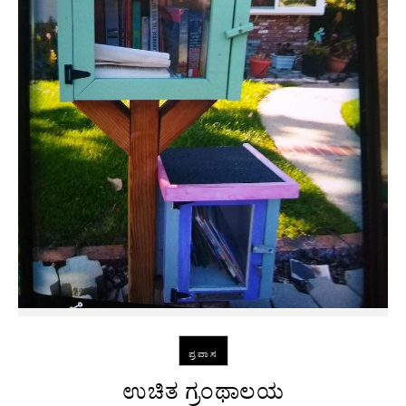
ಪ್ರವಾಸ
ಉಚಿತ ಗ್ರಂಥಾಲಯ