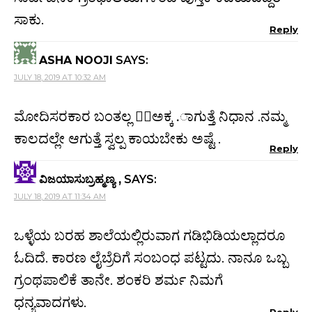
ಸಾಕು.
Reply
ASHA NOOJI
SAYS:
JULY 18, 2019 AT 10:32 AM
ಮೋದಿಸರಕಾರ ಬಂತಲ್ಲ ￿￿ಅಕ್ಕ .ಾಗುತ್ತೆ ನಿಧಾನ .ನಮ್ಮ
ಕಾಲದಲ್ಲೇ ಆಗುತ್ತೆ ಸ್ವಲ್ಪ ಕಾಯಬೇಕು ಅಷ್ಟೆ .
Reply
ವಿಜಯಾಸುಬ್ರಹ್ಮಣ್ಯ ,
SAYS:
JULY 18, 2019 AT 11:34 AM
ಒಳ್ಳೆಯ ಬರಹ ಶಾಲೆಯಲ್ಲಿರುವಾಗ ಗಡಿಭಿಡಿಯಲ್ಲಾದರೂ
ಓದಿದೆ. ಕಾರಣ ಲೈಬ್ರೆರಿಗೆ ಸಂಬಂಧ ಪಟ್ಟದು. ನಾನೂ ಒಬ್ಬ
ಗ್ರಂಥಪಾಲಿಕೆ ತಾನೇ. ಶಂಕರಿ ಶರ್ಮ ನಿಮಗೆ
ಧನ್ಯವಾದಗಳು.
Reply