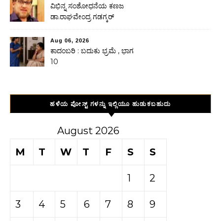
ವಿಭಿನ್ನ ಸಂಶೋಧನೆಯ ಕಣಜ
ಡಾ.ರಾಘವೇಂದ್ರ ಗಡಗ್ಕರ್
Aug 06, 2026
ಕಾದಂಬರಿ : ಬದುಕು ಭ್ರಮೆ , ಭಾಗ
10
ಹಳೆಯ ಪೋಸ್ಟ್ ಗಳನ್ನು ಇಲ್ಲಿಯೂ ಹುಡುಕಬಹುದು
August 2026
M
T
W
T
F
S
S
1
2
3
4
5
6
7
8
9