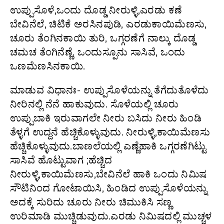
ಉಪ್ಪುಸೊಳೆ,ಒಂದು ದೊಡ್ಡ ನೀರುಳ್ಳಿ,ಎರಡು ಕಣೆ
ಬೇವಿನೆಲೆ, ಚಿಟಿಕೆ ಅರಸಿನಪುಡಿ, ಎರಡುಕಾಯಿಮೆಣಸು,
ಚೂರು ತೆಂಗಿನಕಾಯಿ ತುರಿ, ಒಗ್ಗರಣೆಗೆ ನಾಲ್ಕು ದೊಡ್ಡ
ಚಮಚ ತೆಂಗಿನೆಣ್ಣೆ. ಒಂದುಸ್ಪೂನು ಸಾಸಿವೆ, ಒಂದು
ಒಣಮೆಣಸಿನಕಾಯಿ.
ಮಾಡುವ ವಿಧಾನಃ- ಉಪ್ಪುಸೊಳೆಯನ್ನು ತೆಗೆದುತೊಳೆದು
ನೀರಿನಲ್ಲಿ ನೆನೆ ಹಾಕುವುದು. ಸೊಳೆಯಲ್ಲಿ ಚೂರು
ಉಪ್ಪುಬಾಕಿ ಇರುವಾಗಲೇ ನೀರು ಬಸಿದು ನೀರು ಹಿಂಡಿ
ತೆಳ್ಳಗೆ ಉದ್ದನೆ ಹೆಚ್ಚಿಕೊಳ್ಳುವುದು. ನೀರುಳ್ಳಿ,ಕಾಯಿಮೆಣಸು
ಹೆಚ್ಚಿಕೊಳ್ಳುವುದು.ಬಾಣಲೆಯಲ್ಲಿ ಎಣ್ಣೆಹಾಕಿ ಒಗ್ಗರಣೆಗಿಟ್ಟು
ಸಾಸಿವೆ ಹೊಟ್ಟುವಾಗ ;ಹೆಚ್ಚಿದ
ನೀರುಳ್ಳಿ,ಕಾಯಿಮೆಣಸು,ಬೇವಿನೆಲೆ ಹಾಕಿ ಒಂದು ನಿಮಿಷ
ಸೌಟಿನಿಂದ ಗೋಟಾಯಿಸಿ, ಹಿಂಡಿದ ಉಪ್ಪುಸೊಳೆಯನ್ನು
ಅದಕ್ಕೆ ಸುರಿದು ಚೂರು ನೀರು ಚಿಮುಕಿಸಿ ಸಣ್ಣ
ಉರಿಮಾಡಿ ಮುಚ್ಚಿಡುವುದು.ಎರಡು ನಿಮಿಷದಲ್ಲಿ ಮುಚ್ಚಳ