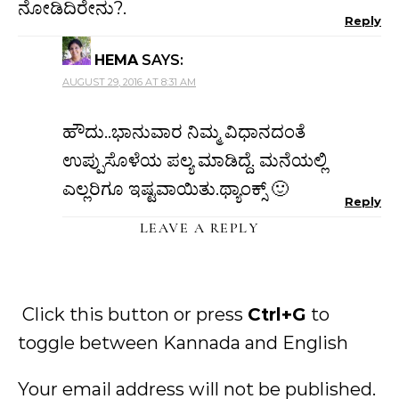
ನೋಡಿದಿರೇನು?.
Reply
HEMA
SAYS:
AUGUST 29, 2016 AT 8:31 AM
ಹೌದು..ಭಾನುವಾರ ನಿಮ್ಮ ವಿಧಾನದಂತೆ
ಉಪ್ಪುಸೊಳೆಯ ಪಲ್ಯ ಮಾಡಿದ್ದೆ. ಮನೆಯಲ್ಲಿ
ಎಲ್ಲರಿಗೂ ಇಷ್ಟವಾಯಿತು.ಥ್ಯಾಂಕ್ಸ್ 🙂
Reply
LEAVE A REPLY
Click this button or press
Ctrl+G
to
toggle between Kannada and English
Your email address will not be published.