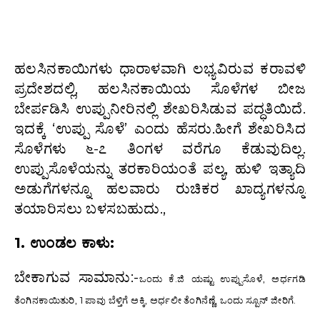
ಹಲಸಿನಕಾಯಿಗಳು ಧಾರಾಳವಾಗಿ ಲಭ್ಯವಿರುವ ಕರಾವಳಿ
ಪ್ರದೇಶದಲ್ಲಿ, ಹಲಸಿನಕಾಯಿಯ ಸೊಳೆಗಳ ಬೀಜ
ಬೇರ್ಪಡಿಸಿ ಉಪ್ಪುನೀರಿನಲ್ಲಿ ಶೇಖರಿಸಿಡುವ ಪದ್ಧತಿಯಿದೆ.
ಇದಕ್ಕೆ ‘ಉಪ್ಪು ಸೊಳೆ’ ಎಂದು ಹೆಸರು.ಹೀಗೆ ಶೇಖರಿಸಿದ
ಸೊಳೆಗಳು ೬-೭ ತಿಂಗಳ ವರೆಗೂ ಕೆಡುವುದಿಲ್ಲ.
ಉಪ್ಪುಸೊಳೆಯನ್ನು ತರಕಾರಿಯಂತೆ ಪಲ್ಯ, ಹುಳಿ ಇತ್ಯಾದಿ
ಅಡುಗೆಗಳನ್ನೂ ಹಲವಾರು ರುಚಿಕರ ಖಾದ್ಯಗಳನ್ನೂ
ತಯಾರಿಸಲು ಬಳಸಬಹುದು.,
1. ಉಂಡಲ ಕಾಳು:
ಬೇಕಾಗುವ ಸಾಮಾನು:-
ಒಂದು ಕೆ.ಜಿ ಯಷ್ಟು ಉಪ್ಪುಸೊಳೆ, ಅರ್ಧಗಡಿ
ತೆಂಗಿನಕಾಯಿತುರಿ, 1 ಪಾವು ಬೆಳ್ತಿಗೆ‌ ಅಕ್ಕಿ, ಅರ್ಧಲೀ ತೆಂಗಿನೆಣ್ಣೆ, ಒಂದು ಸ್ಪೂನ್ ಜೀರಿಗೆ.