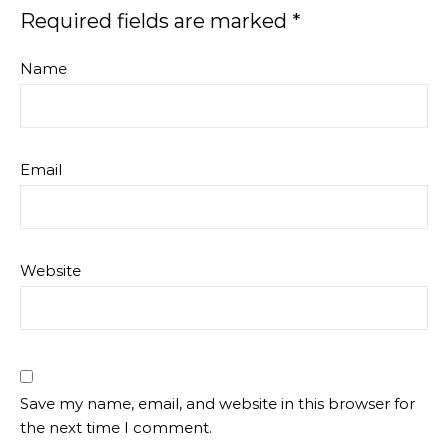
Required fields are marked
*
Name
Email
Website
Save my name, email, and website in this browser for
the next time I comment.