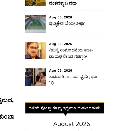
ದಂತವಕ್ತ್ರಾದಿ ವಧಾ
Aug 06, 2026
ಪುಣ್ಯಕ್ಷೇತ್ರ ಬೆಂದ್ರ್ ತೀರ್ಥ
Aug 06, 2026
ವಿಭಿನ್ನ ಸಂಶೋಧನೆಯ ಕಣಜ
ಡಾ.ರಾಘವೇಂದ್ರ ಗಡಗ್ಕರ್
Aug 06, 2026
ಕಾದಂಬರಿ : ಬದುಕು ಭ್ರಮೆ , ಭಾಗ
10
ತಿರುವ,
ಹಳೆಯ ಪೋಸ್ಟ್ ಗಳನ್ನು ಇಲ್ಲಿಯೂ ಹುಡುಕಬಹುದು
ುಂಬಾ
August 2026