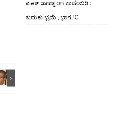
on
ಕಾದಂಬರಿ :
ಬಿ.ಆರ್. ನಾಗರತ್ನ
ಬದುಕು ಭ್ರಮೆ , ಭಾಗ 10