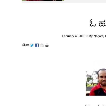
ಓ ಹ
•
February 4, 2016
By
Nagaraj 