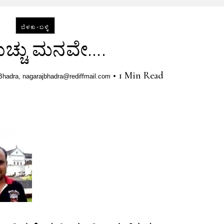
ಬೆಳಕು-ಬಳ್ಳಿ
ುಚ್ಚು ಮನವೇ….
•
1 Min Read
Bhadra, nagarajbhadra@rediffmail.com