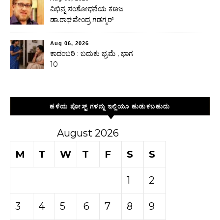
ವಿಭಿನ್ನ ಸಂಶೋಧನೆಯ ಕಣಜ
ಡಾ.ರಾಘವೇಂದ್ರ ಗಡಗ್ಕರ್
Aug 06, 2026
ಕಾದಂಬರಿ : ಬದುಕು ಭ್ರಮೆ , ಭಾಗ
10
ಹಳೆಯ ಪೋಸ್ಟ್ ಗಳನ್ನು ಇಲ್ಲಿಯೂ ಹುಡುಕಬಹುದು
August 2026
M
T
W
T
F
S
S
1
2
3
4
5
6
7
8
9