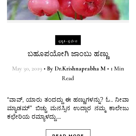
ಪ್ರಕೃತಿ-ಪ್ರಭೇದ
ಬಹೂಪಯೋಗಿ ಜಾಂಬು ಹಣ್ಣು
May 30, 2019
•
By
Dr.Krishnaprabha M
•
1 Min
Read
“ವಾವ್, ಯಾರು ತಂದದ್ದು ಈ ಹಣ್ಣುಗಳನ್ನು? ಓ.. ನೀವಾ
ಮ್ಯಾಡಮ್” ಬಿಚ್ಚು ಮನಸ್ಸಿನ ಉದ್ಗಾರ ನಮ್ಮ ಕಾಲೇಜು
ಕಛೇರಿಯ ರಮ್ಯಾಳದ್ದು.…
READ MORE