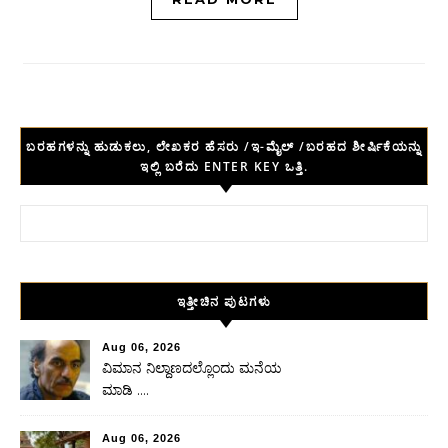
ಬರಹಗಳನ್ನು ಹುಡುಕಲು, ಲೇಖಕರ ಹೆಸರು /ಇ-ಮೈಲ್ /ಬರಹದ ಶೀರ್ಷಿಕೆಯನ್ನು
ಇಲ್ಲಿ ಬರೆದು ENTER KEY ಒತ್ತಿ.
Search for:
ಇತ್ತೀಚಿನ ಪುಟಗಳು
Aug 06, 2026
ವಿಮಾನ ನಿಲ್ದಾಣದಲ್ಲೊಂದು ಮನೆಯ
ಮಾಡಿ ….
Aug 06, 2026