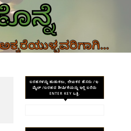
ಬರಹಗಳನ್ನು ಹುಡುಕಲು, ಲೇಖಕರ ಹೆಸರು /ಇ-
ಮೈಲ್ /ಬರಹದ ಶೀರ್ಷಿಕೆಯನ್ನು ಇಲ್ಲಿ ಬರೆದು
ENTER KEY ಒತ್ತಿ.
Search for: