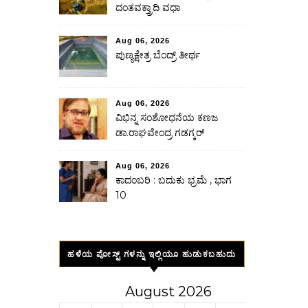
ದಂತವಕ್ತ್ರಾದಿ ವಧಾ
Aug 06, 2026
ಪುಣ್ಯಕ್ಷೇತ್ರ ಬೆಂದ್ರ್ ತೀರ್ಥ
Aug 06, 2026
ವಿಭಿನ್ನ ಸಂಶೋಧನೆಯ ಕಣಜ
ಡಾ.ರಾಘವೇಂದ್ರ ಗಡಗ್ಕರ್
Aug 06, 2026
ಕಾದಂಬರಿ : ಬದುಕು ಭ್ರಮೆ , ಭಾಗ
10
ಹಳೆಯ ಪೋಸ್ಟ್ ಗಳನ್ನು ಇಲ್ಲಿಯೂ ಹುಡುಕಬಹುದು
August 2026