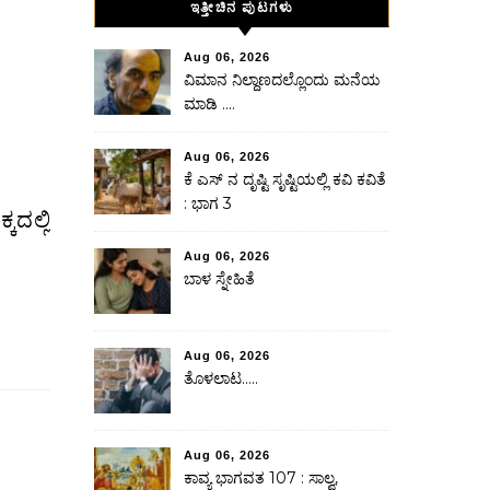
ಇತ್ತೀಚಿನ ಪುಟಗಳು
Aug 06, 2026
ವಿಮಾನ ನಿಲ್ದಾಣದಲ್ಲೊಂದು ಮನೆಯ
ಮಾಡಿ ….
Aug 06, 2026
ಕೆ ಎಸ್ ನ ದೃಷ್ಟಿ ಸೃಷ್ಟಿಯಲ್ಲಿ ಕವಿ ಕವಿತೆ
: ಭಾಗ 3
Aug 06, 2026
ಬಾಳ ಸ್ನೇಹಿತೆ
Aug 06, 2026
ತೊಳಲಾಟ…..
Aug 06, 2026
ಕಾವ್ಯ ಭಾಗವತ 107 : ಸಾಲ್ವ,