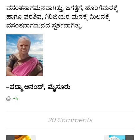
ವಸಂತನಾಗಮನವಾಗಿತ್ತು, ಜಗತ್ತಿಗೆ, ಹೊಂಗೆಮರಕ್ಕೆ
ಹಾಗೂ ಪರಶಿವ, ಗಿರಿಜೆಯರ ಮನಕ್ಕೆ ಮಿಲನಕ್ಕೆ
ವಸಂತನಾಗಮನದ ಸ್ಪರ್ಶವಾಗಿತ್ತು.
–
ಪದ್ಮಾ ಆನಂದ್, ಮೈಸೂರು
+4
20 Comments