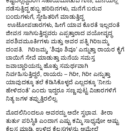
ಕಷ್ಟದಲ್ಲಿದ್ದವರಿಗೆ ಸಹಾಯಮಾಡುವ ಗುಣ, ಮನೆಯಲ್ಲಿ
ನಡೆಸುತ್ತಿದ್ದ ಹಬ್ಬ ಹರಿದಿನಗಳು, ಮನೆಗೆ ಬರುವ
ಬಂದುಗಳುಗೆ, ಸ್ನೇಹಿತರಿಗೆ ಮಾಡುತ್ತಿದ್ದ
ಊಟೋಪಚಾರಗಳು, ಹೀಗೆ ಯಾವ ಕೊರತೆ ಇಲ್ಲದಂತೆ
ಜೀವನ ಸಾಗಿಸುತ್ತಿದ್ದವರು ಎಪ್ಪತ್ತಾರಾದ ವಯೋವೃದ್ಧ
ಪರಶಿವಮೂರ್ತಿಗಳು ಮತ್ತು ಅವರ ಪತ್ನಿ ಗಿರಿಜಮ್ಮ
ದಂಪತಿ. ಗಿರಿಜಮ್ಮ, ʼಶಿವೂ ಶಿವೂʼ ಎನ್ನುತ್ತಾ ರಾಯರ ಕೈಗೆ
ಬಾಯಿಗೆ ಸೇವೆ ಮಾಡುತ್ತಾ ಮನೆಯ ಸಮಸ್ತ
ಜವಾಬ್ದಾರಿಯನ್ನು ಹೊತ್ತು ಸಮರ್ಥವಾಗಿ
ನಿರ್ವಹಿಸುತ್ತಿದ್ದರೆ, ರಾಯರು – ಗಿರೀ, ಗಿರೀ ಎನ್ನುತ್ತಾ
ಯಾವುದಕ್ಕೂ ತಲೆ ಕೆಡಿಸಿಕೊಳ್ಳದೆ ಎಲ್ಲದಕ್ಕೂ ʼನೀನು
ಹೇಳಿದಂತೆʼ ಎಂದು ಇದ್ದರೂ ಸಣ್ಣ ಪುಟ್ಟ ವಿಚಾರಗಳಿಗೆ
ನಿತ್ಯ ಜಗಳ ತಪ್ಪುತ್ತಿರಲಿಲ್ಲ.
ಮೊದಲಿನಿಂದಲೂ ಅವರದ್ದು ಅದೇ ಸ್ವಭಾವ. ತೀರಾ
ತುರ್ತು ಪರಿಸ್ಥಿತಿ ಎಂದಾಗ ಎಷ್ಟು ಕಮ್ಮಿ ಸಾಧ್ಯವೋ ಅಷ್ಟು
ಕೆಲಸ ಮಾಡಿ, ಉಳಿದ ಕೆಲಸಗಳನ್ನು ಆಮೇಲೆ