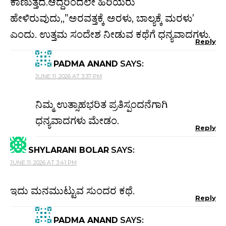
ಕಾಣುತ್ತದೆ.ಆದ್ದರಿಂದಲೇ ಹಿರಿಯರು
ಹೇಳಿರುವುದು,,”ಅರವತ್ತಕ್ಕೆ ಅರಳು, ಬಾಲ್ಯಕ್ಕೆ ಮರಳು’
ಎಂದು. ಉತ್ತಮ ಸಂದೇಶ ನೀಡುವ ಕಥೆಗೆ ಧನ್ಯವಾದಗಳು.
Reply
PADMA ANAND
SAYS:
JUNE 11, 2026 AT 3:37 PM
ನಿಮ್ಮ ಉತ್ಸಾಹಭರಿತ ಪ್ರತಿಸ್ಪಂದನೆಗಾಗಿ
ಧನ್ಯವಾದಗಳು ಮೇಡಂ.
Reply
SHYLARANI BOLAR
SAYS:
JUNE 11, 2026 AT 3:41 PM
ಇದು ಮನಮುಟ್ಟುವ ಸುಂದರ ಕಥೆ.
Reply
PADMA ANAND
SAYS: