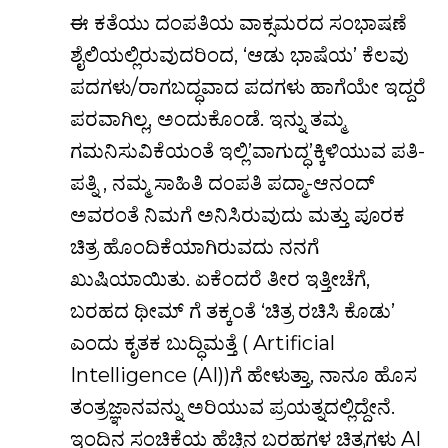
ಈ ಕತೆಯು ದಂಪತಿಯ ವಾಕ್ಸಮರದ ಸಂಭಾಷಣೆ
ಶೈಲಿಯಲ್ಲಿರುವುದರಿಂದ, ‘ಆಡು ಭಾಷೆಯ’ ಕೆಲವು
ಪದಗಳು/ರಾಗಬದ್ಧವಾದ ಪದಗಳು ಹಾಗೆಯೇ ಇದ್ದರೆ
ಪರವಾಗಿಲ್ಲ, ಅಂದುಕೊಂಡೆ. ಇನ್ನು ತಮ್ಮ
ಗಮನಿಸುವಿಕೆಯಂತೆ ಇಲ್ಲಿ’ವಾಗುದ್ಧ’ಕ್ಕಿಳಿಯುವ ಪತಿ-
ಪತ್ನಿ , ನಮ್ಮ ಸಾಹಿತಿ ದಂಪತಿ ಪದ್ಮಾ-ಆನಂದ್
ಅವರಂತೆ ನಿಮಗೆ ಅನಿಸಿರುವುದು ಮತ್ತು ಪೂರಕ
ಚಿತ್ರ ಹೊಂದಿಕೆಯಾಗಿರುವದು ನನಗೆ
ಖುಷಿಯಾಯಿತು. ಏಕೆಂದರೆ ತೀರ ಇತ್ತೀಚೆಗೆ,
ಬರಹದ ಥೀಮ್ ಗೆ ತಕ್ಕಂತೆ ‘ಚಿತ್ರ ರಚಿಸಿ ಕೊಡು’
ಎಂದು ಕೃತಕ ಬುದ್ಧಿಮತ್ತೆ ( Artificial
Intelligence (AI))ಗೆ ಹೇಳುತ್ತಾ, ನಾನೂ ಹೊಸ
ತಂತ್ರಜ್ಞಾನವನ್ನು ಅರಿಯುವ ಪ್ರಯತ್ನದಲ್ಲಿದ್ದೇನೆ.
ಇಂದಿನ ಸಂಚಿಕೆಯ ಹೆಚ್ಚಿನ ಬರಹಗಳ ಚಿತ್ರಗಳು AI