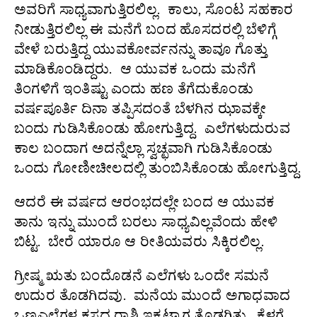
ಅವರಿಗೆ ಸಾಧ್ಯವಾಗುತ್ತಿರಲಿಲ್ಲ. ಕಾಲು, ಸೊಂಟ ಸಹಕಾರ
ನೀಡುತ್ತಿರಲಿಲ್ಲ ಈ ಮನೆಗೆ ಬಂದ ಹೊಸದರಲ್ಲಿ ಬೆಳಿಗ್ಗೆ
ವೇಳೆ ಬರುತ್ತಿದ್ದ ಯುವಕೋರ್ವನನ್ನು ತಾವೂ ಗೊತ್ತು
ಮಾಡಿಕೊಂಡಿದ್ದರು. ಆ ಯುವಕ ಒಂದು ಮನೆಗೆ
ತಿಂಗಳಿಗೆ ಇಂತಿಷ್ಟು ಎಂದು ಹಣ ತೆಗೆದುಕೊಂಡು
ವರ್ಷಪೂರ್ತಿ ದಿನಾ ತಪ್ಪಿಸದಂತೆ ಬೆಳಗಿನ ಝಾವಕ್ಕೇ
ಬಂದು ಗುಡಿಸಿಕೊಂಡು ಹೋಗುತ್ತಿದ್ದ. ಎಲೆಗಳುದುರುವ
ಕಾಲ ಬಂದಾಗ ಅದನ್ನೆಲ್ಲಾ ಸ್ವಚ್ಛವಾಗಿ ಗುಡಿಸಿಕೊಂಡು
ಒಂದು ಗೋಣೀಚೀಲದಲ್ಲಿ ತುಂಬಿಸಿಕೊಂಡು ಹೋಗುತ್ತಿದ್ದ.
ಆದರೆ ಈ ವರ್ಷದ ಆರಂಭದಲ್ಲೇ ಬಂದ ಆ ಯುವಕ
ತಾನು ಇನ್ನು ಮುಂದೆ ಬರಲು ಸಾಧ್ಯವಿಲ್ಲವೆಂದು ಹೇಳಿ
ಬಿಟ್ಟ. ಬೇರೆ ಯಾರೂ ಆ ರೀತಿಯವರು ಸಿಕ್ಕಿರಲಿಲ್ಲ.
ಗ್ರೀಷ್ಮ ಋತು ಬಂದೊಡನೆ ಎಲೆಗಳು ಒಂದೇ ಸಮನೆ
ಉದುರ ತೊಡಗಿದವು. ಮನೆಯ ಮುಂದೆ ಅಗಾಧವಾದ
ಒಣಎಲೆಗಳ ಕಸದ ರಾಶಿ ಇಕ್ಕಟ್ಟಾಗ ತೊಡಗಿತು. ಕೆಳಗೆ