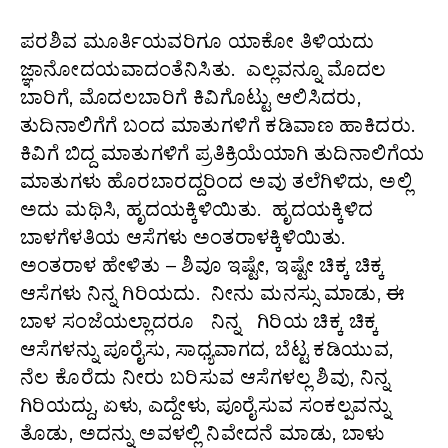
ಪರಶಿವ ಮೂರ್ತಿಯವರಿಗೂ ಯಾಕೋ ತಿಳಿಯದು
ಜ್ಞಾನೋದಯವಾದಂತೆನಿಸಿತು. ಎಲ್ಲವನ್ನೂ ಮೊದಲ
ಬಾರಿಗೆ, ಮೊದಲಬಾರಿಗೆ ಕಿವಿಗೊಟ್ಟು ಆಲಿಸಿದರು,
ತುದಿನಾಲಿಗೆಗೆ ಬಂದ ಮಾತುಗಳಿಗೆ ಕಡಿವಾಣ ಹಾಕಿದರು.
ಕಿವಿಗೆ ಬಿದ್ದ ಮಾತುಗಳಿಗೆ ಪ್ರತಿಕ್ರಿಯೆಯಾಗಿ ತುದಿನಾಲಿಗೆಯ
ಮಾತುಗಳು ಹೊರಬಾರದ್ದರಿಂದ ಅವು ತಲೆಗಿಳಿದು, ಅಲ್ಲಿ
ಅದು ಮಥಿಸಿ, ಹೃದಯಕ್ಕಿಳಿಯಿತು. ಹೃದಯಕ್ಕಿಳಿದ
ಬಾಳಗೆಳತಿಯ ಆಸೆಗಳು ಅಂತರಾಳಕ್ಕಿಳಿಯಿತು.
ಅಂತರಾಳ ಹೇಳಿತು – ಶಿವೂ ಇಷ್ಟೇ, ಇಷ್ಟೇ ಚಿಕ್ಕ ಚಿಕ್ಕ
ಆಸೆಗಳು ನಿನ್ನ ಗಿರಿಯದು. ನೀನು ಮನಸ್ಸು ಮಾಡು, ಈ
ಬಾಳ ಸಂಜೆಯಲ್ಲಾದರೂ ನಿನ್ನ ಗಿರಿಯ ಚಿಕ್ಕ ಚಿಕ್ಕ
ಆಸೆಗಳನ್ನು ಪೂರೈಸು, ಸಾಧ್ಯವಾಗದ, ಬೆಟ್ಟ ಕಡಿಯುವ,
ನೆಲ ಕೊರೆದು ನೀರು ಬರಿಸುವ ಆಸೆಗಳಲ್ಲ ಶಿವು, ನಿನ್ನ
ಗಿರಿಯದ್ದು, ಏಳು, ಎದ್ದೇಳು, ಪೂರೈಸುವ ಸಂಕಲ್ಪವನ್ನು
ತೊಡು, ಅದನ್ನು ಅವಳಲ್ಲಿ ನಿವೇದನೆ ಮಾಡು, ಬಾಳು