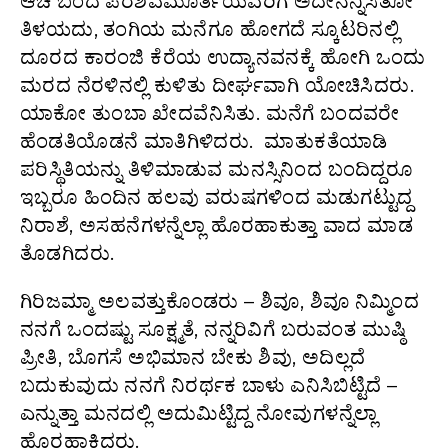
ಆಚೆ ಬಂದ ಪರಶಿವಮೂರ್ತಿಯವರಿಗೆ ಅದೇನನ್ನಿಸಿತೋ
ತಿಳಯದು, ತಂಗಿಯ ಮನೆಗೂ ಹೋಗದೆ ಸ್ಕೂಟರಿನಲ್ಲಿ
ದೂರದ ಕಾರಂಜಿ ಕೆರೆಯ ಉದ್ಯಾನವನಕ್ಕೆ ಹೋಗಿ ಒಂದು
ಮರದ ನೆರಳಿನಲ್ಲಿ ಕುಳಿತು ದೀರ್ಘವಾಗಿ ಯೋಚಿಸಿದರು.
ಯಾಕೋ ತುಂಬಾ ಖೇದವೆನಿಸಿತು. ಮನೆಗೆ ಬಂದವರೇ
ಹೆಂಡತಿಯೊಡನೆ ಮಾತಿಗಿಳಿದರು. ಮಾತುಕತೆಯಾಡಿ
ಪರಿಸ್ಥಿತಿಯನ್ನು ತಿಳಿಮಾಡುವ ಮನಸ್ಸಿನಿಂದ ಬಂದಿದ್ದರೂ
ಇಬ್ಬರೂ ಹಿಂದಿನ ಹಲವು ವರುಷಗಳಿಂದ ಮಡುಗಟ್ಟುದ್ದ
ನಿರಾಶೆ, ಅಸಹನೆಗಳನ್ನೆಲ್ಲಾ ಹೊರಹಾಕುತ್ತಾ ವಾದ ಮಾಡ
ತೊಡಗಿದರು.
ಗಿರಿಜಮ್ಮಾ ಅಲವತ್ತುಕೊಂಡರು – ಶಿವೂ, ಶಿವೂ ನಿಮ್ಮಿಂದ
ನನಗೆ ಒಂದಷ್ಟು ಸೂಕ್ಷ್ಮತೆ, ನನ್ನರಿವಿಗೆ ಬರುವಂತ ಮುಷ್ಠಿ
ಪ್ರೀತಿ, ಬೊಗಸೆ ಅಭಿಮಾನ ಬೇಕು ಶಿವು, ಅದಿಲ್ಲದೆ
ಬದುಕುವುದು ನನಗೆ ನಿರರ್ಥಕ ಬಾಳು ಎನಿಸಿಬಿಟ್ಟಿದೆ –
ಎನ್ನುತ್ತಾ ಮನದಲ್ಲಿ ಅದುಮಿಟ್ಟಿದ್ದ ನೋವುಗಳನ್ನೆಲ್ಲಾ
ಹೊರಹಾಕಿದರು.