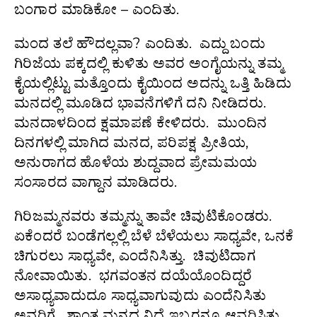
ಬಂಗಾರ ಮಾಡಿಕೋ – ಎಂದಿತು.
ಮಂದ ತಲೆ ಹೌದಲ್ಲವಾ? ಎಂದಿತು. ಎದ್ದು ಬಂದು
ಗಿರಿಜೆಯ ಪಕ್ಕದಲ್ಲಿ ಕುಳಿತು ಅವರ ಅಂಗೈಯನ್ನು ತಮ್ಮ
ಕೈಯಲ್ಲಿಟ್ಟು ಮತ್ತೊಂದು ಕೈಯಿಂದ ಅದನ್ನು ಒತ್ತಿ ಹಿಡಿದು
ಮನದಲ್ಲಿ ಮೂಡಿದ ಭಾವನೆಗಳಿಗೆ ದನಿ ನೀಡಿದರು.
ಮನದಾಳದಿಂದ ಕ್ಷಮಾಪಣೆ ಕೇಳಿದರು. ಮುಂದಿನ
ದಿನಗಳಲ್ಲಿ ಮಾಗಿದ ಮನದ, ಪರಿಪಕ್ಷ ಪ್ರೀತಿಯ,
ಅನುರಾಗದ ಹೊಳೆಯ ಶುದ್ದವಾದ ಪ್ರೇಮಮಯ
ಸಂಸಾರದ ವಾಗ್ದಾನ ಮಾಡಿದರು.
ಗಿರಿಜಮ್ಮನವರು ತಮ್ಮನ್ನು ತಾವೇ ಚಿವುಟಿಕೊಂಡರು.
ಏಕೆಂದರೆ ಬಂಡೆಗಲ್ಲಲ್ಲಿ ಬೆಳೆ ಬೆಳೆಯಲು ಸಾಧ್ಯವೇ, ಒನಕೆ
ಚಿಗುರಲು ಸಾಧ್ಯವೇ, ಎಂದೆನಿಸಿತ್ತು. ಚಿವುಟಿದಾಗ
ನೋವಾಯಿತು. ಭಗವಂತನ ದಯೆಯೊಂದಿದ್ದರೆ
ಅಸಾಧ್ಯವಾದುದೂ ಸಾಧ್ಯವಾಗುವುದು ಎಂದೆನಿಸಿತು
ಅವರಿಗೆ. ಶಾಂತ ಮನದ ನಿದ್ರೆ ಇಬ್ಬರನ್ನೂ ಆವರಿಸಿತು.