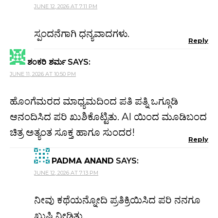
JUNE 12, 2026 AT 7:11 PM
ಸ್ಪಂದನೆಗಾಗಿ ಧನ್ಯವಾದಗಳು.
Reply
ಶಂಕರಿ ಶರ್ಮ
SAYS:
JUNE 11, 2026 AT 10:50 PM
ಹೊಂಗೆಮರದ ಮಾಧ್ಯಮದಿಂದ ಪತಿ ಪತ್ನಿ ಒಗ್ಗೂಡಿ
ಆನಂದಿಸಿದ ಪರಿ ಖುಶಿಕೊಟ್ಟಿತು. AI ಯಿಂದ ಮೂಡಿಬಂದ
ಚಿತ್ರ ಅತ್ಯಂತ ಸೂಕ್ತ ಹಾಗೂ ಸುಂದರ!
Reply
PADMA ANAND
SAYS:
JUNE 12, 2026 AT 7:13 PM
ನೀವು ಕಥೆಯನ್ನೋದಿ ಪ್ರತಿಕ್ರಿಯಿಸಿದ ಪರಿ ನನಗೂ
ಖುಷಿ ನೀಡಿತು.