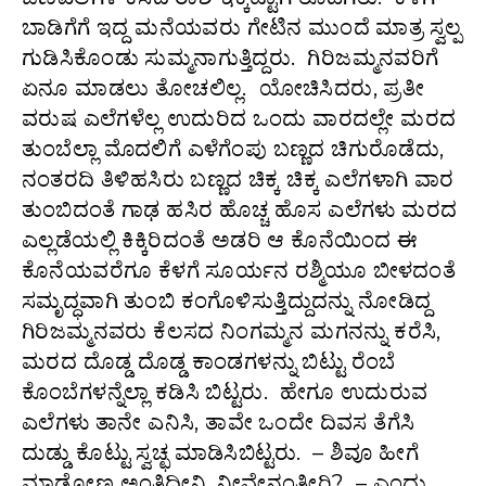
ಬಾಡಿಗೆಗೆ ಇದ್ದ ಮನೆಯವರು ಗೇಟಿನ ಮುಂದೆ ಮಾತ್ರ ಸ್ವಲ್ಪ
ಗುಡಿಸಿಕೊಂಡು ಸುಮ್ಮನಾಗುತ್ತಿದ್ದರು. ಗಿರಿಜಮ್ಮನವರಿಗೆ
ಏನೂ ಮಾಡಲು ತೋಚಲಿಲ್ಲ. ಯೋಚಿಸಿದರು, ಪ್ರತೀ
ವರುಷ ಎಲೆಗಳೆಲ್ಲ ಉದುರಿದ ಒಂದು ವಾರದಲ್ಲೇ ಮರದ
ತುಂಬೆಲ್ಲಾ ಮೊದಲಿಗೆ ಎಳೆಗೆಂಪು ಬಣ್ಣದ ಚಿಗುರೊಡೆದು,
ನಂತರದಿ ತಿಳಿಹಸಿರು ಬಣ್ಣದ ಚಿಕ್ಕ ಚಿಕ್ಕ ಎಲೆಗಳಾಗಿ ವಾರ
ತುಂಬಿದಂತೆ ಗಾಢ ಹಸಿರ ಹೊಚ್ಚ ಹೊಸ ಎಲೆಗಳು ಮರದ
ಎಲ್ಲಡೆಯಲ್ಲಿ ಕಿಕ್ಕಿರಿದಂತೆ ಅಡರಿ ಆ ಕೊನೆಯಿಂದ ಈ
ಕೊನೆಯವರೆಗೂ ಕೆಳಗೆ ಸೂರ್ಯನ ರಶ್ಮಿಯೂ ಬೀಳದಂತೆ
ಸಮೃದ್ಧವಾಗಿ ತುಂಬಿ ಕಂಗೊಳಿಸುತ್ತಿದ್ದುದನ್ನು ನೋಡಿದ್ದ
ಗಿರಿಜಮ್ಮನವರು ಕೆಲಸದ ನಿಂಗಮ್ಮನ ಮಗನನ್ನು ಕರೆಸಿ,
ಮರದ ದೊಡ್ಡ ದೊಡ್ಡ ಕಾಂಡಗಳನ್ನು ಬಿಟ್ಟು ರೆಂಬೆ
ಕೊಂಬೆಗಳನ್ನೆಲ್ಲಾ ಕಡಿಸಿ ಬಿಟ್ಟರು. ಹೇಗೂ ಉದುರುವ
ಎಲೆಗಳು ತಾನೇ ಎನಿಸಿ, ತಾವೇ ಒಂದೇ ದಿವಸ ತೆಗೆಸಿ
ದುಡ್ಡು ಕೊಟ್ಟು ಸ್ವಚ್ಛ ಮಾಡಿಸಿಬಿಟ್ಟರು. – ಶಿವೂ ಹೀಗೆ
ಮಾಡೋಣ ಅಂತಿದೀನಿ, ನೀವೇನಂತೀರಿ? – ಎಂದು