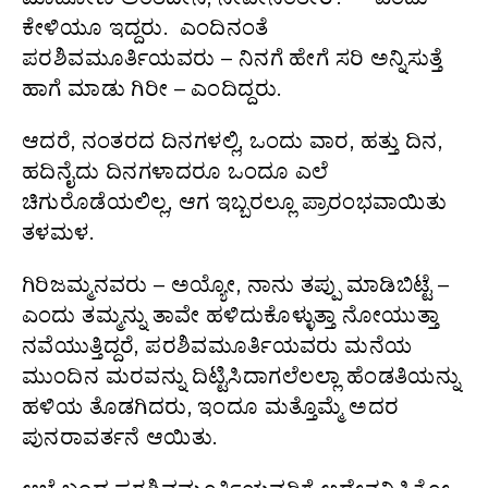
ಕೇಳಿಯೂ ಇದ್ದರು. ಎಂದಿನಂತೆ
ಪರಶಿವಮೂರ್ತಿಯವರು – ನಿನಗೆ ಹೇಗೆ ಸರಿ ಅನ್ನಿಸುತ್ತೆ
ಹಾಗೆ ಮಾಡು ಗಿರೀ – ಎಂದಿದ್ದರು.
ಆದರೆ, ನಂತರದ ದಿನಗಳಲ್ಲಿ, ಒಂದು ವಾರ, ಹತ್ತು ದಿನ,
ಹದಿನೈದು ದಿನಗಳಾದರೂ ಒಂದೂ ಎಲೆ
ಚಿಗುರೊಡೆಯಲಿಲ್ಲ, ಆಗ ಇಬ್ಬರಲ್ಲೂ ಪ್ರಾರಂಭವಾಯಿತು
ತಳಮಳ.
ಗಿರಿಜಮ್ಮನವರು – ಅಯ್ಯೋ, ನಾನು ತಪ್ಪು ಮಾಡಿಬಿಟ್ಟೆ –
ಎಂದು ತಮ್ಮನ್ನು ತಾವೇ ಹಳಿದುಕೊಳ್ಳುತ್ತಾ ನೋಯುತ್ತಾ
ನವೆಯುತ್ತಿದ್ದರೆ, ಪರಶಿವಮೂರ್ತಿಯವರು ಮನೆಯ
ಮುಂದಿನ ಮರವನ್ನು ದಿಟ್ಟಿಸಿದಾಗಲೆಲಲ್ಲಾ ಹೆಂಡತಿಯನ್ನು
ಹಳಿಯ ತೊಡಗಿದರು, ಇಂದೂ ಮತ್ತೊಮ್ಮೆ ಅದರ
ಪುನರಾವರ್ತನೆ ಆಯಿತು.