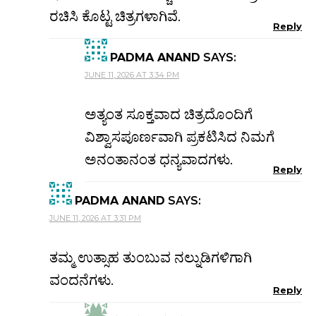
ರಚಿಸಿ ಕೊಟ್ಟ ಚಿತ್ರಗಳಾಗಿವೆ.
Reply
PADMA ANAND
SAYS:
JUNE 11, 2026 AT 3:34 PM
ಅತ್ಯಂತ ಸೂಕ್ತವಾದ ಚಿತ್ರದೊಂದಿಗೆ
ವಿಶ್ವಾಸಪೂರ್ಣವಾಗಿ ಪ್ರಕಟಿಸಿದ ನಿಮಗೆ
ಅನಂತಾನಂತ ಧನ್ಯವಾದಗಳು.
Reply
PADMA ANAND
SAYS:
JUNE 11, 2026 AT 3:31 PM
ತಮ್ಮ ಉತ್ಸಾಹ ತುಂಬುವ ನಲ್ನುಡಿಗಳಿಗಾಗಿ
ವಂದನೆಗಳು.
Reply