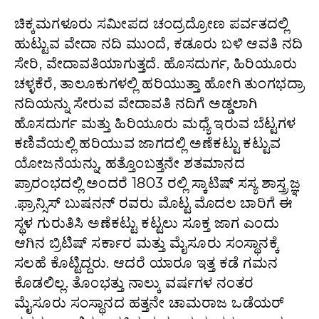
ಚಿಕ್ಕಮಗಳೂರು ಸಮೀಪದ ಚಂದ್ರದ್ರೋಣ ಪರ್ವತದಲ್ಲಿ
ಹುಟ್ಟುವ ವೇದಾ ನದಿ ಮುಂದೆ, ಕಡೂರು ಬಳಿ ಆವತಿ ನದಿ
ಸೇರಿ, ವೇದಾವತಿಯಾಗುತ್ತದೆ. ಹೊಸದುರ್ಗ, ಹಿರಿಯೂರು
ಚಳ್ಳಕೆರೆ, ತಾಲೂಕುಗಳಲ್ಲಿ ಹರಿಯುತ್ತಾ ಹೋಗಿ ತುಂಗಭದ್ರಾ
ನದಿಯನ್ನು ಸೇರುವ ವೇದಾವತಿ ನದಿಗೆ ಅಡ್ಡಲಾಗಿ
ಹೊಸದುರ್ಗ ಮತ್ತು ಹಿರಿಯೂರು ಮಧ್ಯೆ ಇರುವ ಬೆಟ್ಟಗಳ
ಕಣಿವೆಯಲ್ಲಿ ಹರಿಯುವ ಜಾಗದಲ್ಲಿ ಅಣೆಕಟ್ಟು ಕಟ್ಟುವ
ಯೋಜನೆಯನ್ನು, ಹತ್ತೊಂಬತ್ತನೇ ಶತಮಾನದ
ಪ್ರಾರಂಭದಲ್ಲಿ ಅಂದರೆ 1803 ರಲ್ಲಿ ಸ್ಕಾಟಿಷ್ ಸಸ್ಯ ಶಾಸ್ತ್ರಜ್ಞ
.ಫ್ರಾನ್ಸಿಸ್‌ ಬುಷನನ್‌ ರವರು ಮೊಟ್ಟ ಮೊದಲ ಬಾರಿಗೆ ಈ
ಸ್ಥಳ ಗುರುತಿಸಿ ಅಣೆಕಟ್ಟು ಕಟ್ಟಲು ಸೂಕ್ತ ಜಾಗ ಎಂದು
ಆಗಿನ ಬ್ರಿಟಿಷ್ ಸರ್ಕಾರ ಮತ್ತು ಮೈಸೂರು ಸಂಸ್ಥಾನಕ್ಕೆ
ಸಲಹೆ ಕೊಟ್ಟಿದ್ದರು. ಆದರೆ ಯಾರೂ ಇತ್ತ ಕಡೆ ಗಮನ
ಕೊಡಲಿಲ್ಲ. ತೊಂಭತ್ತು ನಾಲ್ಕು ವರ್ಷಗಳ ನಂತರ
ಮೈಸೂರು ಸಂಸ್ಥಾನದ ಹತ್ತನೇ ಚಾಮರಾಜ ಒಡೆಯರ್