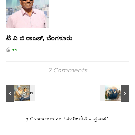
ಟಿ ವಿ ಬಿ ರಾಜನ್‌, ಬೆಂಗಳೂರು
+5
7 Comments
7 Comments on “
ಮಾರಿಕಣಿವೆ – ಪ್ರವಾಸ
”