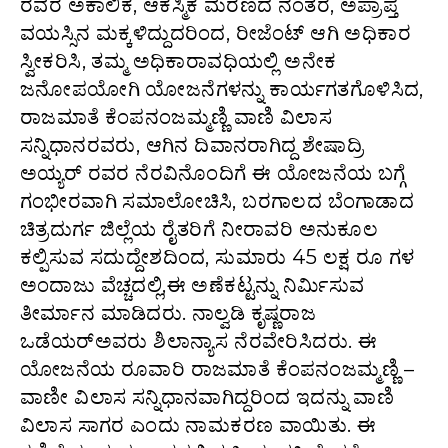
ರವರ ಅಕಾಲಿಕ, ಆಕಸ್ಮಿಕ ಮರಣದ ನಂತರ, ಅಪ್ರಾಪ್ತ
ವಯಸ್ಸಿನ ಮಕ್ಕಳಿದ್ದುದರಿಂದ, ರೀಜೆಂಟ್ ಆಗಿ ಅಧಿಕಾರ
ಸ್ವೀಕರಿಸಿ, ತಮ್ಮ ಅಧಿಕಾರಾವಧಿಯಲ್ಲಿ ಅನೇಕ
ಜನೋಪಯೋಗಿ ಯೋಜನೆಗಳನ್ನು ಕಾರ್ಯಗತಗೊಳಿಸಿದ,
ರಾಜಮಾತೆ ಕೆಂಪನಂಜಮ್ಮಣ್ಣಿ ವಾಣಿ ವಿಲಾಸ
ಸನ್ನಿಧಾನರವರು, ಆಗಿನ ದಿವಾನರಾಗಿದ್ದ ಶೇಷಾದ್ರಿ
ಅಯ್ಯರ್ ರವರ ನೆರವಿನೊಂದಿಗೆ ಈ ಯೋಜನೆಯ ಬಗ್ಗೆ
ಗಂಭೀರವಾಗಿ ಸಮಾಲೋಚಿಸಿ, ಬರಗಾಲದ ಬೆಂಗಾಡಾದ
ಚಿತ್ರದುರ್ಗ ಜಿಲ್ಲೆಯ ರೈತರಿಗೆ ನೀರಾವರಿ ಅನುಕೂಲ
ಕಲ್ಪಿಸುವ ಸದುದ್ದೇಶದಿಂದ, ಸುಮಾರು 45 ಲಕ್ಷ ರೂ ಗಳ
ಅಂದಾಜು ವೆಚ್ಚದಲ್ಲಿ,ಈ ಅಣೆಕಟ್ಟನ್ನು ನಿರ್ಮಿಸುವ
ತೀರ್ಮಾನ ಮಾಡಿದರು. ನಾಲ್ವಡಿ ಕೃಷ್ಣರಾಜ
ಒಡೆಯರ್‌ಅವರು ಶಿಲಾನ್ಯಾಸ ನೆರವೇರಿಸಿದರು. ಈ
ಯೋಜನೆಯ ರೂವಾರಿ ರಾಜಮಾತೆ ಕೆಂಪನಂಜಮ್ಮಣ್ಣಿ –
ವಾಣೀ ವಿಲಾಸ ಸನ್ನಿಧಾನವಾಗಿದ್ದರಿಂದ ಇದನ್ನು ವಾಣಿ
ವಿಲಾಸ ಸಾಗರ ಎಂದು ನಾಮಕರಣ ವಾಯಿತು. ಈ