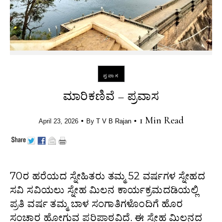
ಪ್ರವಾಸ
ಮಾರಿಕಣಿವೆ – ಪ್ರವಾಸ
•
•
1 Min Read
April 23, 2026
By
T V B Rajan
70ರ ಹರೆಯದ ಸ್ನೇಹಿತರು ತಮ್ಮ 52 ವರ್ಷಗಳ ಸ್ನೇಹದ
ಸವಿ ಸವಿಯಲು ಸ್ನೇಹ ಮಿಲನ ಕಾರ್ಯಕ್ರಮದಡಿಯಲ್ಲಿ
ಪ್ರತಿ ವರ್ಷ ತಮ್ಮ ಬಾಳ ಸಂಗಾತಿಗಳೊಂದಿಗೆ ಹೊರ
ಸಂಚಾರ ಹೋಗುವ ಪರಿಪಾಠವಿದೆ. ಈ ಸ್ನೇಹ ಮಿಲನದ