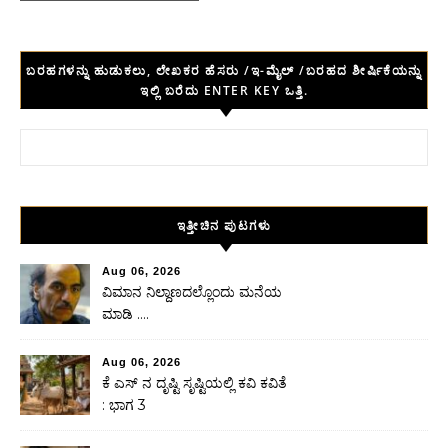
ಬರಹಗಳನ್ನು ಹುಡುಕಲು, ಲೇಖಕರ ಹೆಸರು /ಇ-ಮೈಲ್ /ಬರಹದ ಶೀರ್ಷಿಕೆಯನ್ನು
ಇಲ್ಲಿ ಬರೆದು ENTER KEY ಒತ್ತಿ.
Search for:
ಇತ್ತೀಚಿನ ಪುಟಗಳು
Aug 06, 2026
ವಿಮಾನ ನಿಲ್ದಾಣದಲ್ಲೊಂದು ಮನೆಯ
ಮಾಡಿ ….
Aug 06, 2026
ಕೆ ಎಸ್ ನ ದೃಷ್ಟಿ ಸೃಷ್ಟಿಯಲ್ಲಿ ಕವಿ ಕವಿತೆ
: ಭಾಗ 3