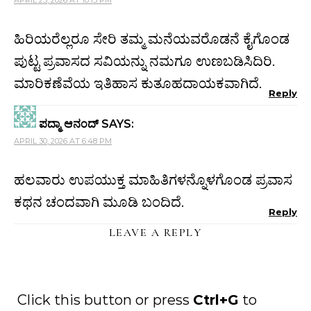
APRIL 23, 2026 AT 10:13 PM
ಹಿರಿಯರೆಲ್ಲರೂ ಸೇರಿ ತಮ್ಮ ಮನೆಯವರೊಡನೆ ಕೈಗೊಂಡ
ಪುಟ್ಟ ಪ್ರವಾಸದ ಸವಿಯನ್ನು ನಮಗೂ ಉಣಬಡಿಸಿದಿರಿ.
ಮಾರಿಕಣೆವೆಯ ಇತಿಹಾಸ ಕುತೂಹದಾಯಕವಾಗಿದೆ.
Reply
ಪದ್ಮಾ ಆನಂದ್
SAYS:
APRIL 30, 2026 AT 6:48 PM
ಹಲವಾರು ಉಪಯುಕ್ತ ಮಾಹಿತಿಗಳನ್ನೊಳಗೊಂಡ ಪ್ರವಾಸ
ಕಥನ ಚಂದವಾಗಿ ಮೂಡಿ ಬಂದಿದೆ.
Reply
LEAVE A REPLY
Click this button or press
Ctrl+G
to