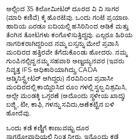
ಅಲ್ಲಿಂದ 35 ಕಿಲೋಮೀಟರ್ ದೂರದ ವಿ ವಿ ಸಾಗರ
(ಮಾರಿ ಕಣಿವೆ) ಕ್ಕೆ ಹೊರಟೆವು. ಒಂದು ಗಂಟೆ ಪ್ರಯಾಣ.
ಹಾದಿಯ ಎರಡೂ ಬದಿಯಲ್ಲಿ ಹಸಿರಿನಿಂದ ಅಡಿಕೆ ಮತ್ತು
ತೆಂಗಿನ ತೋಟಗಳು ಕಂಗೊಳಿಸುತ್ತಿದ್ದವು. ಎಲ್ಲರೂ ಹಿರಿಯ
ನಾಗರಿಕರಾಗಿದ್ದರಿಂದ ನಮ್ಮ ಬಸ್ಸನ್ನು ಮೇಲೆ ಪ್ರವಾಸಿ
ಮಂದಿರದ ಹತ್ತಿರವೇ ತೆಗೆದುಕೊಂಡು ಹೋದರು. ನಮ್ಮ
ಗುಂಪಿನಲ್ಲಿದ್ದ ನಮ್ಮ ಸಹಪಾಠಿ ಅಣ್ಣಯ್ಯನವರ (ಇವರು
ನಿವೃತ್ತ IFS ಅಧಿಕಾರಿಯಾಗಿದ್ದು, CADA
ಅಡ್ಮಿನಿಸ್ಟ್ರೇಟರ್ ಆಗಿದ್ದರು) ನೆರವಿನಿಂದ ಪ್ರವಾಸೀ
ಮಂದಿರದಲ್ಲಿ ಕಾಯ್ದಿರಿಸಿದ ರೂಂ ಗಳಲ್ಲಿ ಸ್ವಲ್ಪ ವಿಶ್ರಮಿಸಿ,
ಅಲ್ಲೇ ಮಂಡಕ್ಕಿ ಒಗ್ಗರಣೆ (ಅದೊಂದು ಸ್ಥಳೀಯ ಖಾದ್ಯ)
ಬಜ್ಜಿ , ಟೀ, ಕಾಫಿ, ಗಳನ್ನು ಸವಿದು,ಅಣೆಕಟ್ಟಿನ ಬಳಿ
ಹೋದೆವು.
ಒಂದು ಕಡೆ ಕಣ್ಣಿಗೆ ಕಾಣುವಷ್ಟು ದೂರ
ಸಾಗರೋಪಾದಿಯಲ್ಲಿ ನಿಂತ ನೀರು, ಇನ್ನೊಂದು ಕಡೆ