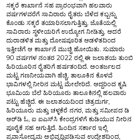
ಸಕ್ಕರೆ ಕಾರ್ಖಾನೆ ಸಹ ಪ್ರಾರಂಭವಾಗಿ ಹಲವಾರು
ವರ್ಷಗಳವರೆಗೆ ಸಾವಿರಾರು ರೈತರು ಬೆಳೆದ ಕಬ್ಬನ್ನು
ಕೊಂಡು ಸಕ್ಕರೆ ತಯಾರಿಸಲಾಗುತ್ತಿತ್ತು. ಜೊತೆಯಲ್ಲಿ
ಸಾವಿರಾರು ಸ್ಥಳೀಯರಿಗೆ ಉದ್ಯೋಗ ನೀಡಿತ್ತು. ಆದರೆ
ದುರಾಡಳಿತ ಮತ್ತು ದೋಷಪೂರಿತ ಆಡಳಿತದಿಂದ
ಇತ್ತೀಚೆಗೆ ಆ ಕಾರ್ಖಾನೆ ಮುಚ್ಚಿ ಹೋಯಿತು. ಸುಮಾರು
90 ವರ್ಷಗಳ ನಂತರ 2022 ರಲ್ಲಿ ಈ ಜಲಾಶಯ ತುಂಬಿ
ಹಿರಿಯೂರಿನ ರೈತರಿಗೆ ಹರ್ಷತಂದಿದೆ. ಅಂತರ್ಜಲದ
ಮಟ್ಟ ಗಣನೀಯವಾಗಿ ಹೆಚ್ಚಿ, ತಾಲೂಕಿನ ಕೊಳವೆ
ಭಾವಿಗಳಲ್ಲಿ ನೀರಿನ ಮಟ್ಟ ಮೇಲೇರಿದೆ. ಆದ್ದರಿಂದ ಕೃಷಿ
ಭೂಮಿಯ ಬೆಲೆ ಹಿರಿಯೂರು ತಾಲೂಕಿನಲ್ಲಿ ಹಲವಾರು
ಪಟ್ಟು ಹೆಚ್ಚಿದೆ. ಈ ಜಲಾಶಯದಿಂದ ಚಿತ್ರದುರ್ಗ,
ಹಿರಿಯೂರು ಮತ್ತು ಚಳ್ಳಕೆರೆ ನಗರ, ಮತ್ತು ಸಮೀಪದ ಡಿ
ಆರ್‌ಡಿ ಓ, ಐ ಐಎಸ್‌ಸಿ ಕೇಂದ್ರಗಳಿಗೆ ಕುಡಿಯುವ ನೀರಿನ
ಪೂರೈಕೆ ಸಹ ಆಗುತ್ತಿದೆ. ಹಿಂದಿನ ಸರ್ಕಾರ ಇಲ್ಲಿ
ಪ್ರವಾಸೋದ್ಯಮ ಅಭಿವೃಧ್ಧಿಪಡಿಸುವ ಉದ್ದೇಶದಿಂದ,