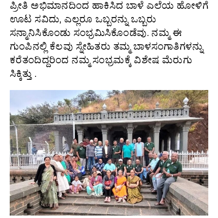
ಪ್ರೀತಿ ಅಭಿಮಾನದಿಂದ ಹಾಕಿಸಿದ ಬಾಳೆ ಎಲೆಯ ಹೋಳಿಗೆ
ಊಟ ಸವಿದು, ಎಲ್ಲರೂ ಒಬ್ಬರನ್ನು ಒಬ್ಬರು
ಸನ್ಮಾನಿಸಿಕೊಂಡು ಸಂಭ್ರಮಿಸಿಕೊಂಡೆವು. ನಮ್ಮ ಈ
ಗುಂಪಿನಲ್ಲಿ ಕೆಲವು ಸ್ನೇಹಿತರು ತಮ್ಮ ಬಾಳಸಂಗಾತಿಗಳನ್ನು
ಕರೆತಂದಿದ್ದರಿಂದ ನಮ್ಮ ಸಂಭ್ರಮಕ್ಕೆ ವಿಶೇಷ ಮೆರುಗು
ಸಿಕ್ಕಿತ್ತು .