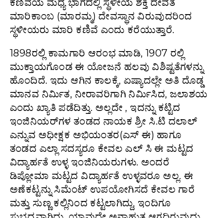
ಕಣಿವೆಯ ಮಧ್ಯ ಭಾಗದಲ್ಲಿ ಸ್ಥಳೀಯ ಶಕ್ತಿ ದೇವತೆ
ಮಾರಿಕಾಂಬ‌ (ಮಾರಮ್ಮ) ದೇವಸ್ಥಾನ ವಿರುವುದರಿಂದ
ಸ್ಥಳೀಯರು ಮಾರಿ ಕಣಿವೆ ಎಂದು ಕರೆಯುತ್ತಾರೆ.
1898ರಲ್ಲಿ ಕಾಮಗಾರಿ ಆರಂಭ ಮಾಡಿ, 1907 ರಲ್ಲಿ
ಮುಕ್ತಾಯಗೊಂಡ ಈ ಯೋಜನೆ ಹಲವು ವಿಶಿಷ್ಟತೆಗಳನ್ನು
ಹೊಂದಿದೆ. ಇದು ಆಗಿನ ಕಾಲಕ್ಕೆ, ಏಷ್ಯಾದಲ್ಲೇ ಅತಿ ದೊಡ್ಡ
ಮಾನವ ನಿರ್ಮಿತ, ನೀರಾವರಿಗಾಗಿ ನಿರ್ಮಿಸಿದ, ಜಲಾಶಯ
ಎಂದು ಖ್ಯಾತಿ ಪಡೆದಿತ್ತು. ಅಲ್ಲದೇ , ಇದನ್ನು ಕಟ್ಟಿದ
ಇಂಜಿನಿಯರ್‌ಗಳ ತಂಡದ ನಾಯಕ ಶ್ರೀ ಸಿ.ಟಿ ದಲಾಲ್‌
ಎನ್ನುವ ಅಧೀಕ್ಷಕ ಅಭಿಯಂತರ(ಎಸ್‌ ಈ) ಹಾಗೂ
ತಂಡದ ಎಲ್ಲಾ ಸದಸ್ಯರೂ ಕೇವಲ ಎಲ್‌ ಸಿ ಈ ಮಟ್ಟದ
ವಿದ್ಯಾರ್ಹತೆ ಉಳ್ಳ ಇಂಜಿನಿಯರುಗಳು. ಅಂದರೆ
ಡಿಪ್ಲೋಮಾ ಮಟ್ಟದ ವಿದ್ಯಾರ್ಹತೆ ಉಳ್ಳವರೂ ಅಲ್ಲ. ಈ
ಅಣೆಕಟ್ಟನ್ನು ಸಿಮೆಂಟ್‌ ಉಪಯೋಗಿಸದೆ ಕೇವಲ ಗಾರೆ
ಮತ್ತು ಸುಣ್ಣ ಕಲ್ಲಿನಿಂದ ಕಟ್ಟಲಾಗಿದ್ದು, ಇಂದಿಗೂ
ಸುಭದ್ರವಾಗಿದ್ದು, ಯಾವುದೇ ಅನಾಹುತ ಆಗದಿರುವುದು,