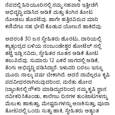
ನೆಪದಲ್ಲಿ ಹಿರಿಯೂರಿನಲ್ಲಿ ನಮ್ಮ ಸಹಪಾಠಿ ಇತ್ತೀಚೆಗೆ
ಅಭಿವೃದ್ಧಿ ಪಡಿಸಿದ ಅಡಿಕೆ ಮತ್ತು ತೆಂಗಿನ ತೋಟ
ನೋಡಲು ಹೊರಟೆವು. ಹಾಗೇ ಹತ್ತಿರವಿರುವ ಮಾರಿ
ಕಣಿವೆಗೂ ಸಹ ಭೇಟಿ ಕೊಡುವ ಯೋಜನೆ ಹಾಕಿದೆವು.
ಅದರಂತೆ 30 ಜನ ಸ್ನೇಹಿತರು ಹೊರಟು, ದಾರಿಯಲ್ಲಿ
ಕ್ಯಾತ್ಸಂದ್ರದ ಬಳಿಯ ನಂಜುಂಡೇಶ್ವರ ಹೋಟೆಲ್ ನಲ್ಲಿ
ತಟ್ಟೆ ಇಡ್ಲಿ ಸವಿದು, ಸ್ನೇಹಿತರ ನೂತನ ಅಡಿಕೆ ತೋಟ
ತಲುಪಿದೆವು. ಸುಮಾರು 12 ಎಕರೆ ಜಾಗದಲ್ಲಿ ಅಡಿಕೆ,
ತೆಂಗು ಅಭಿವೃದ್ಧಿ ಪಡಿಸಿದ್ದಾರೆ. ಇಳುವರಿ ಬರಲು ಇನ್ನೂ
ಮೂರು ನಾಲ್ಕು ವರ್ಷ ಬೇಕಾಗಿದೆ. ಆದರೆ ನಾವೆಲ್ಲರೂ ಕೃಷಿ
ಪದವೀಧರರಾಗಿರುವುದರಿಂದ, ಮರೆತು ಹೋದ
(ಬ್ಯಾಂಕಿನಲ್ಲಿ ನೌಕರಿ ಮಾಡಿದ್ದುದರಿಂದ) ನಮ್ಮ ಕೃಷಿ ಜ್ಞಾನ
ನವೀಕರಿಸಿಕೊಂಡು, ಕಾಲೇಜು ದಿನಗಳ ತುಂಟಾಟಗಳನ್ನು
ಮೆಲುಕು ಹಾಕುತ್ತಾ, ಮೇಷ್ಟರುಗಳನ್ನು ಅಣಕಿಸುತ್ತಾ, ಪೂರಾ
ತೋಟದಲ್ಲಿ ಒಂದು ಸುತ್ತು ಹಾಕಿ, ಸ್ನೇಹಿತರು ಅತ್ಯಂತ