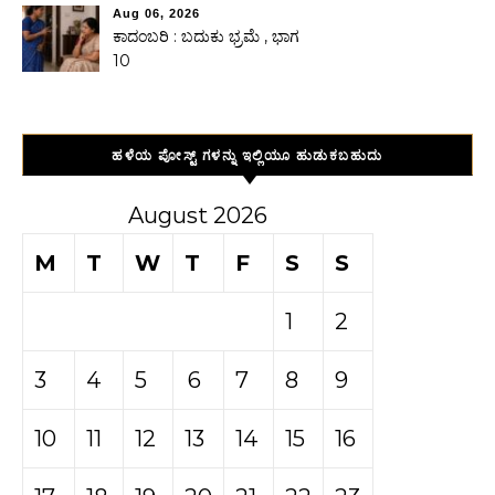
Aug 06, 2026
ಕಾದಂಬರಿ : ಬದುಕು ಭ್ರಮೆ , ಭಾಗ
10
ಹಳೆಯ ಪೋಸ್ಟ್ ಗಳನ್ನು ಇಲ್ಲಿಯೂ ಹುಡುಕಬಹುದು
August 2026
M
T
W
T
F
S
S
1
2
3
4
5
6
7
8
9
10
11
12
13
14
15
16