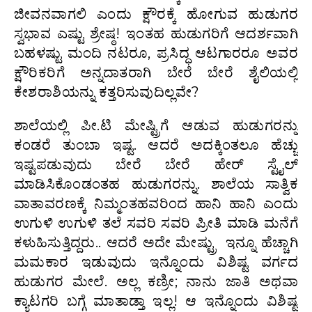
ಜೀವನವಾಗಲಿ ಎಂದು ಕ್ಷೌರಕ್ಕೆ ಹೋಗುವ ಹುಡುಗರ
ಸ್ವಭಾವ ಎಷ್ಟು ಶ್ರೇಷ್ಠ! ಇಂತಹ ಹುಡುಗರಿಗೆ ಆದರ್ಶವಾಗಿ
ಬಹಳಷ್ಟು ಮಂದಿ ನಟರೂ, ಪ್ರಸಿದ್ಧ ಆಟಗಾರರೂ ಅವರ
ಕ್ಷೌರಿಕರಿಗೆ ಅನ್ನದಾತರಾಗಿ ಬೇರೆ ಬೇರೆ ಶೈಲಿಯಲ್ಲಿ
ಕೇಶರಾಶಿಯನ್ನು ಕತ್ತರಿಸುವುದಿಲ್ಲವೇ?
ಶಾಲೆಯಲ್ಲಿ ಪೀ.ಟಿ ಮೇಷ್ಟ್ರಿಗೆ ಆಡುವ ಹುಡುಗರನ್ನು
ಕಂಡರೆ ತುಂಬಾ ಇಷ್ಟ. ಆದರೆ ಅದಕ್ಕಿಂತಲೂ ಹೆಚ್ಚು
ಇಷ್ಟಪಡುವುದು ಬೇರೆ ಬೇರೆ ಹೇರ್‌ ಸ್ಟೈಲ್‌
ಮಾಡಿಸಿಕೊಂಡಂತಹ ಹುಡುಗರನ್ನು. ಶಾಲೆಯ ಸಾತ್ವಿಕ
ವಾತಾವರಣಕ್ಕೆ ನಿಮ್ಮಂತಹವರಿಂದ ಹಾನಿ ಹಾನಿ ಎಂದು
ಉಗುಳಿ ಉಗುಳಿ ತಲೆ ಸವರಿ ಸವರಿ ಪ್ರೀತಿ ಮಾಡಿ ಮನೆಗೆ
ಕಳುಹಿಸುತ್ತಿದ್ದರು.. ಆದರೆ ಅದೇ ಮೇಷ್ಟ್ರು ಇನ್ನೂ ಹೆಚ್ಚಾಗಿ
ಮಮಕಾರ ಇಡುವುದು ಇನ್ನೊಂದು ವಿಶಿಷ್ಟ ವರ್ಗದ
ಹುಡುಗರ ಮೇಲೆ. ಅಲ್ಲ ಕಣ್ರೀ; ನಾನು ಜಾತಿ ಅಥವಾ
ಕ್ಯಾಟಗರಿ ಬಗ್ಗೆ ಮಾತಾಡ್ತಾ ಇಲ್ಲ! ಆ ಇನ್ನೊಂದು ವಿಶಿಷ್ಟ