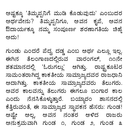
ಅಷ್ಟಕ್ಕೂ ʼತಿಮ್ಮಪ್ಪನಿಗೆ ಮುಡಿ ಕೊಡುವುದುʼ ಎಂಬುದರ
ಅರ್ಥವೇನು? ತಿಮ್ಮಪ್ಪನಿಗೂ, ಅವನ ಕೃಪೆ, ಅವನ
ಔದಾರ್ಯಕ್ಕೂ ನಮ್ಮ ಸಂಪೂರ್ಣ ಶರಣಾಗತಿಯ ಚಿಹ್ನೆ
ಅದು!
ಗುಂಡು ಎಂದರೆ ಪೆದ್ದ, ದಡ್ಡ ಎಂಬ ಅರ್ಥ ಎಲ್ಲೂ ಇಲ್ಲ.
ಈಗಿನ ತೆಲಂಗಾಣದಲ್ಲಿರುವ ವಾರಂಗಲ್‌, ೧೧ನೇ
ಶತಮಾನದಲ್ಲಿ ʼಓರುಗಲ್ಲುʼ ಆಗಿತ್ತು. ರಾಷ್ಟ್ರಕೂಟರ
ಸಾಮಂತರಾಗಿದ್ದ ಕಾಕತೀಯ ಸಾಮ್ರಾಜ್ಯದವರ ರಾಜಧಾನಿ
ಅದಾಗಿತ್ತು. ಕಾಕತೀಯ ಸಾಮ್ರಾಜ್ಯದವರು ತೆಲುಗರು.
ಅವರ ಕಾಲವನ್ನು ತೆಲುಗರು ಈಗಲೂ ಬಂಗಾರ ಕಾಲ
ಎಂದು ನೆನಸಿಕೊಳ್ಳುತ್ತಾರೆ. ಬಯ್ಯಾರಂ ಶಾಸನದಲ್ಲಿ
ಕೆತ್ತಿರುವಂತೆ, ಈ ಸಾಮ್ರಾಜ್ಯದ ಸ್ಥಾಪಕನ ಹೆಸರು: ಗುಂಡ!
ಅಷ್ಟೇ ಅಲ್ಲ, ಅವನ ನಂತರ ಆಳಿದ ರಾಜರು
ಅನುಕ್ರಮವಾಗಿ ಗುಂಡ ೧, ಗುಂಡ ೨, ಗುಂಡ ೩