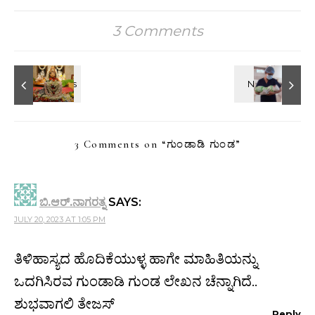
3 Comments
3 Comments on “
ಗುಂಡಾಡಿ ಗುಂಡ
”
ಬಿ.ಆರ್.ನಾಗರತ್ನ
SAYS:
JULY 20, 2023 AT 1:05 PM
ತಿಳಿಹಾಸ್ಯದ ಹೊದಿಕೆಯುಳ್ಳ ಹಾಗೇ ಮಾಹಿತಿಯನ್ನು
ಒದಗಿಸಿರವ ಗುಂಡಾಡಿ ಗುಂಡ ಲೇಖನ ಚೆನ್ನಾಗಿದೆ..
ಶುಭವಾಗಲಿ ತೇಜಸ್
Reply