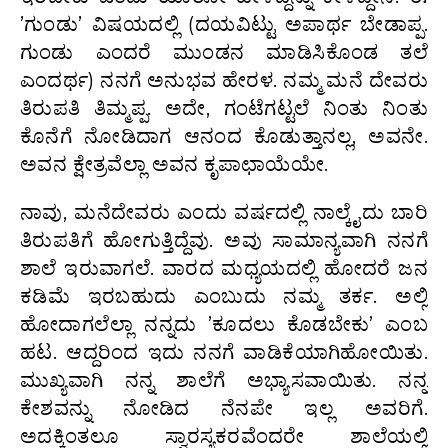
ʼಗುಂಡುʼ ವಿಷಯದಲ್ಲಿ (ದಯವಿಟ್ಟು ಅಪಾರ್ಥ ಬೇಡಾಪ್ಪ.
ಗುಂಡು ಎಂದರೆ ಮುಂಡನ ಮಾಡಿಸಿಕೊಂಡ ತಲೆ
ಎಂದರ್ಥ) ನನಗೆ ಅನುಭವ ಹೇರಳ. ನಮ್ಮ ಮನೆ ದೇವರು
ತಿರುಪತಿ ತಿಮ್ಮಪ್ಪ. ಅದೇ, ಗಂಟೆಗಟ್ಟಲೆ ನಿಂತು ನಿಂತು
ಕೊನೆಗೆ ನೋಡಿದಾಗ ಆನಂದ ಕೊಡುತ್ತಾನಲ್ಲ, ಅವನೇ.
ಅವನ ಕ್ಷೇತ್ರವೆಲ್ಲಾ ಅವನ ಕೃಪಾಛಾಯೆಯೇ.
ನಾವು, ಮನೆದೇವರು ಎಂದು ವರ್ಷದಲ್ಲಿ ನಾಲ್ಕೈದು ಬಾರಿ
ತಿರುಪತಿಗೆ ಹೋಗುತ್ತಿದ್ದೆವು. ಅವು ಸಾಮಾನ್ಯವಾಗಿ ನನಗೆ
ಶಾಲೆ ಇರುವಾಗಲೆ. ವಾರದ ಮಧ್ಯಯದಲ್ಲಿ ಹೋದರೆ ಜನ
ಕಡಿಮೆ ಇರಬಹುದು ಎಂಬುದು ನಮ್ಮ ತರ್ಕ. ಅಲ್ಲಿ
ಹೋದಾಗಲೆಲ್ಲಾ ನನ್ನದು ʼಕೂದಲು ಕೊಡಬೇಕುʼ ಎಂಬ
ಹಟ. ಆದ್ದರಿಂದ ಇದು ನನಗೆ ವಾಡಿಕೆಯಾಗಿಹೋಯಿತು.
ಮುಖ್ಯವಾಗಿ ನನ್ನ ಶಾಲೆಗೆ ಅಭ್ಯಾಸವಾಯಿತು. ನನ್ನ
ಕೇಶವನ್ನು ನೋಡಿದ ನೆನಪೇ ಇಲ್ಲ ಅವರಿಗೆ.
ಅದಕ್ಕಿಂತಲೂ ಸ್ವಾರಸ್ಯಕರವೆಂದರೇ ಶಾಲೆಯಲ್ಲಿ