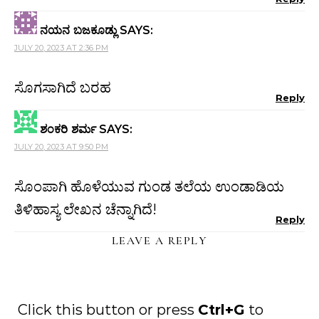
ನಯನ ಬಜಕೂಡ್ಲು
SAYS:
JULY 20, 2023 AT 2:36 PM
ಸೊಗಸಾಗಿದೆ ಬರಹ
Reply
ಶಂಕರಿ ಶರ್ಮ
SAYS:
JULY 20, 2023 AT 9:50 PM
ಸೊಂಪಾಗಿ ಹೊಳೆಯುವ ಗುಂಡ ತಲೆಯ ಉಂಡಾಡಿಯ
ತಿಳಿಹಾಸ್ಯ ಲೇಖನ ಚೆನ್ನಾಗಿದೆ!
Reply
LEAVE A REPLY
Click this button or press
Ctrl+G
to