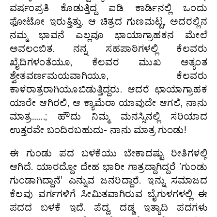
ವರ್ಷಂಪ್ರತಿ ಕೊಡುತ್ತಿದ್ದ ಐಡಿ ಕಾರ್ಡಿನಲ್ಲಿ ಒಂದು
ಫೋಟೋ ಇರುತ್ತಿತ್ತು. ಆ ಚಿತ್ರದ ಗುಣಮಟ್ಟ, ಅದರಲ್ಲಿನ
ನಮ್ಮ ಭಾವನೆ ಎಲ್ಲವೂ ಛಾಯಾಗ್ರಾಹಕನ ಮೇಲೆ
ಅವಲಂಬಿತ. ನನ್ನ ಸಹಪಾಠಿಗಳಲ್ಲಿ ಕೆಲವರು
ಖೈದಿಗಳಂತೆಯೂ, ಕೆಲವರ ಮುಖ ಅತ್ಯಂತ
ಶ್ವೇತವರ್ಣಮಯವಾಗಿಯೂ, ಕೆಲವರು
ಕಾಳರಾತ್ರರಾಗಿಯೂಬಿಡುತ್ತಿದ್ದರು. ಆದರೆ ಛಾಯಾಗ್ರಾಹಕ
ಯಾರೇ ಆಗಿರಲಿ, ಆ ಕ್ಯಾಮೆರಾ ಯಾವುದೇ ಆಗಲಿ, ನಾನು
ಮಾತ್ರ…….; ಹೌದು ನಿಮ್ಮ ಮನಸ್ಸಿನಲ್ಲಿ ಸರಿಯಾದ
ಉತ್ತರವೇ ಬಂದಿರಬಹುದು- ನಾನು ಮಾತ್ರ ಗುಂಡು!
ಈ ಗುಂಡು ಪದ ಬಳಕೆಯು ಬೇಕಾದಷ್ಟು ರೀತಿಗಳಲ್ಲಿ
ಆಗಿದೆ. ಯಾರದ್ದೋ ದೇಹ ಭಾರೀ ಗಾತ್ರದ್ದಾಗಿದ್ದರೆ ʼಗುಂಡು
ಗುಂಡಾಗಿದ್ದಾನೆʼ ಎನ್ನುವ ಜನರಿದ್ದಾರೆ. ಇನ್ನು ಸಮಾಜದ
ಕೆಲವು ವರ್ಗಗಳಿಗೆ ಸೀಮಿತವಾಗಿರುವ ಬೈಗುಳಗಳಲ್ಲಿ ಈ
ಪದದ ಬಳಕೆ ಇದೆ. ಪೆದ್ದ, ದಡ್ಡ ಇತ್ಯಾದಿ ಪದಗಳು