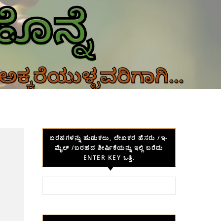
ಬರಹಗಳನ್ನು ಹುಡುಕಲು, ಲೇಖಕರ ಹೆಸರು /ಇ-
ಮೈಲ್ /ಬರಹದ ಶೀರ್ಷಿಕೆಯನ್ನು ಇಲ್ಲಿ ಬರೆದು
ENTER KEY ಒತ್ತಿ.
Search for: