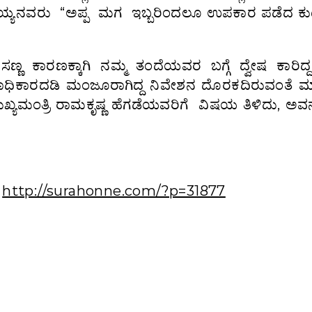
ಟರಾಮಯ್ಯನವರು “ಅಪ್ಪ ಮಗ ಇಬ್ಬರಿಂದಲೂ ಉಪಕಾರ ಪಡೆದ ಕ
್ಣ ಕಾರಣಕ್ಕಾಗಿ ನಮ್ಮ ತಂದೆಯವರ ಬಗ್ಗೆ ದ್ವೇಷ ಕಾರಿದ್ದ
ಚನಾಧಿಕಾರದಡಿ ಮಂಜೂರಾಗಿದ್ದ ನಿವೇಶನ ದೊರಕದಿರುವಂತೆ 
್ಯಮಂತ್ರಿ ರಾಮಕೃಷ್ಣ ಹೆಗಡೆಯವರಿಗೆ ವಿಷಯ ತಿಳಿದು, ಅ
:
http://surahonne.com/?p=31877