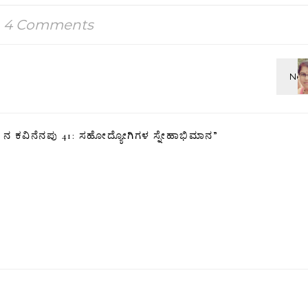
4 Comments
್‌ ನ ಕವಿನೆನಪು 41: ಸಹೋದ್ಯೋಗಿಗಳ ಸ್ನೇಹಾಭಿಮಾನ
”