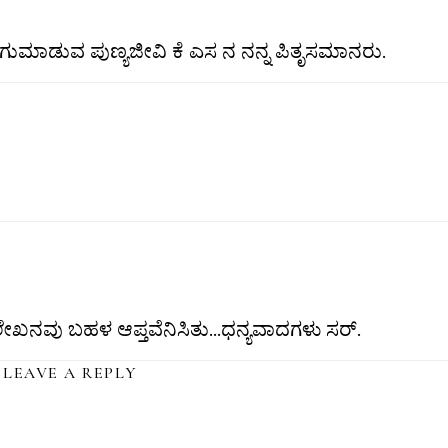
ಿ ಆಗುಮಾಡುವ ಪುಣ್ಯಜೀವಿ ಕೆ ಎಸ ನ ನನ್ನ ಪಿತೃಸಮಾನರು.
ಖನವು ಬಹಳ ಆಪ್ತವೆನಿಸಿತು…ಧನ್ಯವಾದಗಳು ಸರ್.
LEAVE A REPLY