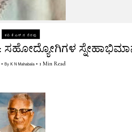
ಕವಿ ಕೆ.ಎಸ್.ನ ನೆನಪು
 41: ಸಹೋದ್ಯೋಗಿಗಳ ಸ್ನೇಹಾಭಿಮ
•
•
1 Min Read
By
K N Mahabala