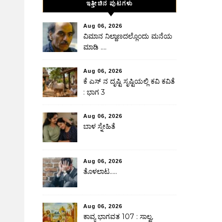
ಇತ್ತೀಚಿನ ಪುಟಗಳು
Aug 06, 2026
ವಿಮಾನ ನಿಲ್ದಾಣದಲ್ಲೊಂದು ಮನೆಯ
ಮಾಡಿ ….
Aug 06, 2026
ಕೆ ಎಸ್ ನ ದೃಷ್ಟಿ ಸೃಷ್ಟಿಯಲ್ಲಿ ಕವಿ ಕವಿತೆ
: ಭಾಗ 3
Aug 06, 2026
ಬಾಳ ಸ್ನೇಹಿತೆ
Aug 06, 2026
ತೊಳಲಾಟ…..
Aug 06, 2026
ಕಾವ್ಯ ಭಾಗವತ 107 : ಸಾಲ್ವ,