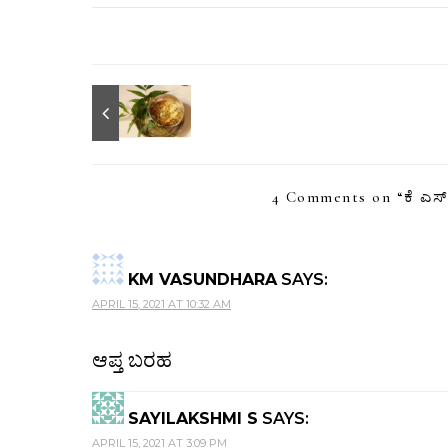
4 Comments on “
ಕೆ ಎಸ
KM VASUNDHARA
SAYS:
APRIL 15, 2021 AT 10:32 AM
ಆಪ್ತ ಬರಹ
SAYILAKSHMI S
SAYS:
APRIL 15, 2021 AT 3:09 PM