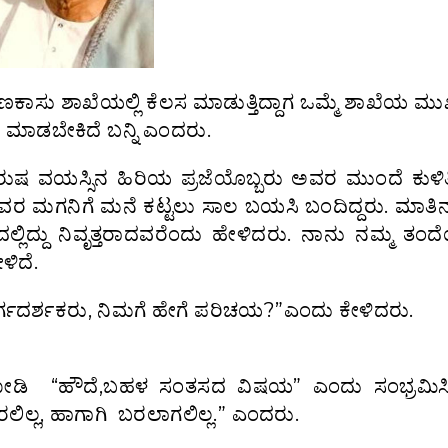
ಕಾಸು ಶಾಖೆಯಲ್ಲಿ ಕೆಲಸ ಮಾಡುತ್ತಿದ್ದಾಗ ಒಮ್ಮೆ ಶಾಖೆಯ ಮುಖ್
 ಮಾಡಬೇಕಿದೆ ಬನ್ನಿ ಎಂದರು.
ುಷ ವಯಸ್ಸಿನ ಹಿರಿಯ ಪ್ರಜೆಯೊಬ್ಬರು ಅವರ ಮುಂದೆ ಕುಳಿತಿ
 ಅವರ ಮಗನಿಗೆ ಮನೆ ಕಟ್ಟಲು ಸಾಲ ಬಯಸಿ ಬಂದಿದ್ದರು. ಮಾತಿನ
ಲ್ಲಿದ್ದು ನಿವೃತ್ತರಾದವರೆಂದು ಹೇಳಿದರು. ನಾನು ನಮ್ಮ ತ
ಳಿದೆ.
ಮಾರ್ಗದರ್ಶಕರು, ನಿಮಗೆ ಹೇಗೆ ಪರಿಚಯ?”ಎಂದು ಕೇಳಿದರು.
ಿ ನೋಡಿ “ಹೌದೆ,ಬಹಳ ಸಂತಸದ ವಿಷಯ” ಎಂದು ಸಂಭ್ರಮಿಸ
ಿರಲಿಲ್ಲ, ಹಾಗಾಗಿ ಬರಲಾಗಲಿಲ್ಲ.” ಎಂದರು.