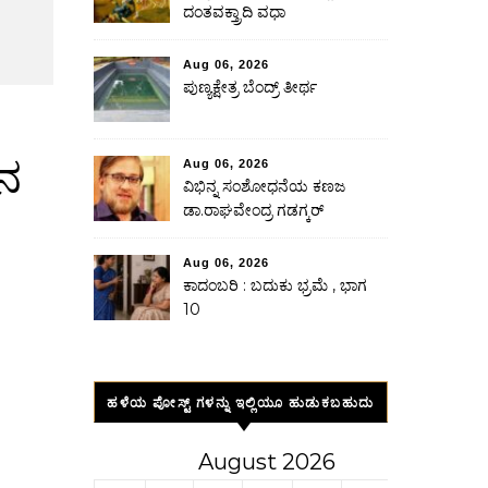
ದಂತವಕ್ತ್ರಾದಿ ವಧಾ
Aug 06, 2026
ಪುಣ್ಯಕ್ಷೇತ್ರ ಬೆಂದ್ರ್ ತೀರ್ಥ
ಾನ
Aug 06, 2026
ವಿಭಿನ್ನ ಸಂಶೋಧನೆಯ ಕಣಜ
ಡಾ.ರಾಘವೇಂದ್ರ ಗಡಗ್ಕರ್
Aug 06, 2026
ಕಾದಂಬರಿ : ಬದುಕು ಭ್ರಮೆ , ಭಾಗ
10
ಹಳೆಯ ಪೋಸ್ಟ್ ಗಳನ್ನು ಇಲ್ಲಿಯೂ ಹುಡುಕಬಹುದು
August 2026