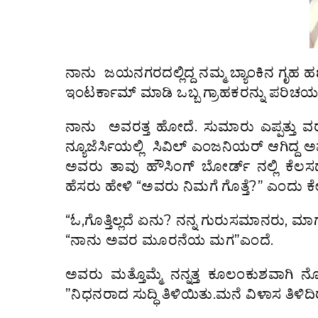
ನಾನು ಜಯನಗರದಲ್ಲಿದ್ದ ನಮ್ಮ ಬ್ಯಾಂಕಿನ ಗೃಹ ಹಣ
ಇಂಟರ್ಕಾಮ್ ಮಾಡಿ ಒಬ್ಬ ಗ್ರಾಹಕರನ್ನು ಪರಿಚಯ
ನಾನು ಅವರತ್ತ ಹೋದೆ. ಸುಮಾರು ಎಪ್ಪತ್ತು ವರ
ನ್ಯೂಜೆರ್ಸಿಯಲ್ಲಿ ಸಿವಿಲ್ ಎಂಜನಿಯರ್ ಆಗಿದ್ದ
ಅವರು ತಾವು ಹೌಸಿಂಗ್ ಬೋರ್ಡ್ ನಲ್ಲಿ ಕೆಲಸದ
ಹೆಸರು ಹೇಳಿ “ಅವರು ನಿಮಗೆ ಗೊತ್ತೆ?” ಎಂದು ಕೇ
“ಓ,ಗೊತ್ತಿಲ್ಲದೆ ಏನು? ನನ್ನ ಗುರುಸಮಾನರು, 
“ನಾನು ಅವರ ಮೂರನೆಯ ಮಗ”ಎಂದೆ.
ಅವರು ಮತ್ತೊಮ್ಮೆ ನನ್ನತ್ತ ಕೂಲಂಕುಶವಾಗ
”ನಿಧನರಾದ ಸುದ್ಧಿ ತಿಳಿಯಿತು.ಮನೆ ವಿಳಾಸ ತಿಳಿದ