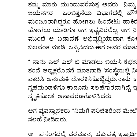
ತಮ್ಮ ಮಾತು ಮುಂದುವರೆಸುತ್ತ ಅವರು “ನಿಮ
ಜಯನಗರ ಒಂಬತ್ತನೆಯ ವಿಭಾಗದಲ್ಲಿ ಹೌಸ
ಮಂಜೂರಾಗಿದ್ದರೂ ಹೋಗಲು ಹಿಂದೇಟು ಹಾಕಿದೆ, ರಾ
ಹೋಗಲು ಯಾರಿಗೂ ಆಗ ಇಷ್ಟವಿರಲಿಲ್ಲ. ಆಗ ನಿಮ
ಮುಂದೆ ಆ ಬಡಾವಣೆ ಅಭಿವೃದ್ಧಿಯಾದಾಗ ಕೊ
ಬಲವಂತ ಮಾಡಿ ಒಪ್ಪಿಸಿದರು.ಈಗ ಅವರ ಮಾತು ಎಷ್
“ ನಾನು ಎಲ್ ಎಲ್ ಬಿ ಮಾಡಲು ಬಯಸಿ ಕಛೇರ
ತಂದೆ ಅಧ್ಯಕ್ಷರೊಡನೆ ಮಾತನಾಡಿ ‘ಸಂಸ್ಥೆಯಲ್ಲ
ವಾದಿಸಿ ಅನುಮತಿ ದೊರಕಿಸಿಕೊಟ್ಟಿದ್ದರು.ನಾನು ಕಾ
ಗೃಹಮಂಡಳಿಗೂ ಕಾನೂನು ಸಲಹೆಗಾರನಾಗಿದ್ದೆ. 
ಸ್ಮೃತಿಕೋಶ ಅನಾವರಣಗೊಳಿಸಿದರು.
ಆಗ ವ್ಯವಸ್ಥಾಪಕರು “ನಿಮಗೆ ಪರಿಚಿತರೆಂದ ಮೇಲ
ಸಲಹೆ ನೀಡಿದರು.
ಆ ಪ್ರಸಂಗದಲ್ಲಿ ವರಮಾನ, ಹಕ್ಕುಪತ್ರ ಇತ್ಯ