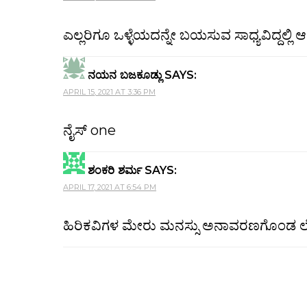
ಎಲ್ಲರಿಗೂ ಒಳ್ಳೆಯದನ್ನೇ ಬಯಸುವ ಸಾಧ್ಯವಿದ್ದಲ್ಲ
ನಯನ ಬಜಕೂಡ್ಲು
SAYS:
APRIL 15, 2021 AT 3:36 PM
ನೈಸ್ one
ಶಂಕರಿ ಶರ್ಮ
SAYS:
APRIL 17, 2021 AT 6:54 PM
ಹಿರಿಕವಿಗಳ ಮೇರು ಮನಸ್ಸು ಅನಾವರಣಗೊಂಡ ಲೇ