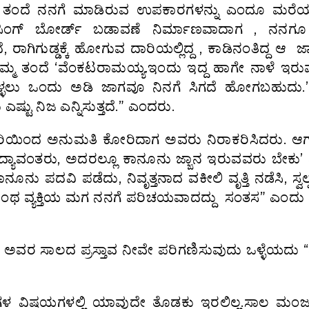
್ಮ ತಂದೆ ನನಗೆ ಮಾಡಿರುವ ಉಪಕಾರಗಳನ್ನು ಎಂದೂ ಮರೆಯ
ಿಂಗ್ ಬೋರ್ಡ್ ಬಡಾವಣೆ ನಿರ್ಮಾಣವಾದಾಗ , ನನಗ
ಗಿಗುಡ್ಡಕ್ಕೆ ಹೋಗುವ ದಾರಿಯಲ್ಲಿದ್ದ , ಕಾಡಿನಂತಿದ್ದ ಆ ಜಾ
್ಮ ತಂದೆ ‘ವೆಂಕಟರಾಮಯ್ಯ.ಇಂದು ಇದ್ದ ಹಾಗೇ ನಾಳೆ ಇರುವು
ಳ್ಳಲು ಒಂದು ಅಡಿ ಜಾಗವೂ ನಿನಗೆ ಸಿಗದೆ ಹೋಗಬಹುದು.
ಟು ನಿಜ ಎನ್ನಿಸುತ್ತದೆ.” ಎಂದರು.
ಿಯಿಂದ ಅನುಮತಿ ಕೋರಿದಾಗ ಅವರು ನಿರಾಕರಿಸಿದರು. ಆಗ 
ಿ ವಿದ್ಯಾವಂತರು, ಅದರಲ್ಲೂ ಕಾನೂನು ಜ್ಙಾನ ಇರುವವರು ಬೇಕು
ನೂನು ಪದವಿ ಪಡೆದು, ನಿವೃತ್ತನಾದ ವಕೀಲಿ ವೃತ್ತಿ ನಡೆಸಿ, ಸ್ವಲ
ಇಂಥ ವ್ಯಕ್ತಿಯ ಮಗ ನನಗೆ ಪರಿಚಯವಾದದ್ದು ಸಂತಸ” ಎಂದು
ೆ ಅವರ ಸಾಲದ ಪ್ರಸ್ತಾವ ನೀವೇ ಪರಿಗಣಿಸುವುದು ಒಳ್ಳೆಯದು
ಾದಿಗಳ ವಿಷಯಗಳಲ್ಲಿ ಯಾವುದೇ ತೊಡಕು ಇರಲಿಲ್ಲ.ಸಾಲ ಮಂಜ