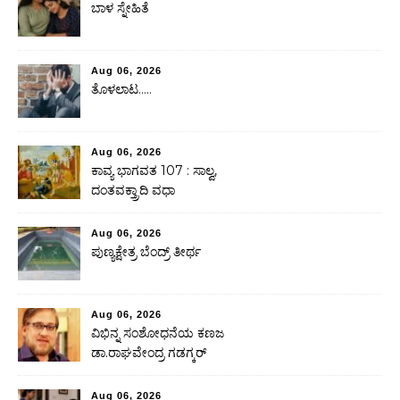
ಬಾಳ ಸ್ನೇಹಿತೆ
Aug 06, 2026
ತೊಳಲಾಟ…..
Aug 06, 2026
ಕಾವ್ಯ ಭಾಗವತ 107 : ಸಾಲ್ವ,
ದಂತವಕ್ತ್ರಾದಿ ವಧಾ
Aug 06, 2026
ಪುಣ್ಯಕ್ಷೇತ್ರ ಬೆಂದ್ರ್ ತೀರ್ಥ
Aug 06, 2026
ವಿಭಿನ್ನ ಸಂಶೋಧನೆಯ ಕಣಜ
ಡಾ.ರಾಘವೇಂದ್ರ ಗಡಗ್ಕರ್
Aug 06, 2026