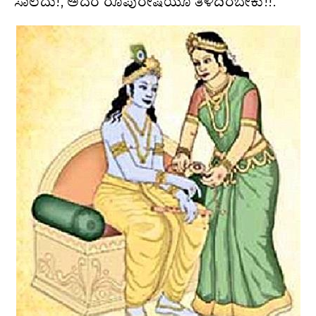
ಸಾಲದು!, ಅದರ ರೂಪುರೇಷೆಯೂ ತಿಳಿದಿರಬೇಕು!!.