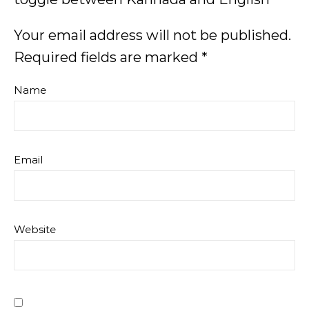
Your email address will not be published.
Required fields are marked
*
Name
Email
Website