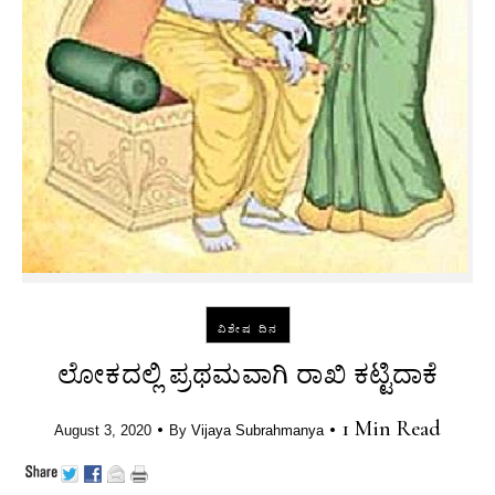
ವಿಶೇಷ ದಿನ
ಲೋಕದಲ್ಲಿ ಪ್ರಥಮವಾಗಿ ರಾಖಿ ಕಟ್ಟಿದಾಕೆ
•
•
1 Min Read
August 3, 2020
By
Vijaya Subrahmanya