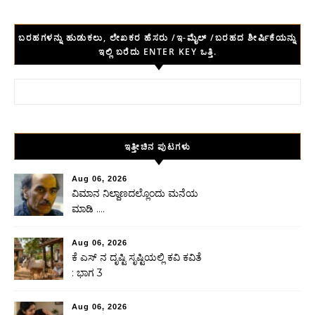
ಬರಹಗಳನ್ನು ಹುಡುಕಲು, ಲೇಖಕರ ಹೆಸರು /ಇ-ಮೈಲ್ /ಬರಹದ ಶೀರ್ಷಿಕೆಯನ್ನು
ಇಲ್ಲಿ ಬರೆದು ENTER KEY ಒತ್ತಿ.
Search for:
ಇತ್ತೀಚಿನ ಪುಟಗಳು
Aug 06, 2026
ವಿಮಾನ ನಿಲ್ದಾಣದಲ್ಲೊಂದು ಮನೆಯ
ಮಾಡಿ ….
Aug 06, 2026
ಕೆ ಎಸ್ ನ ದೃಷ್ಟಿ ಸೃಷ್ಟಿಯಲ್ಲಿ ಕವಿ ಕವಿತೆ
: ಭಾಗ 3
Aug 06, 2026