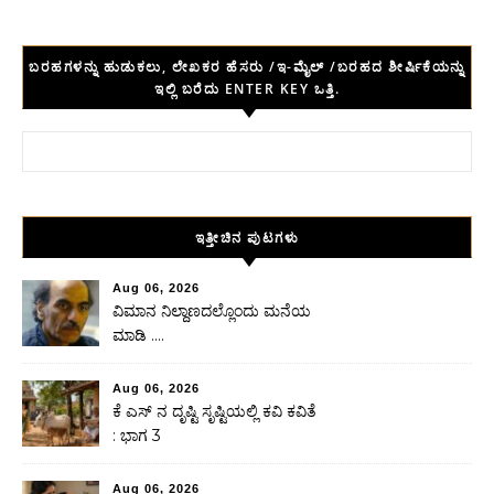
ಬರಹಗಳನ್ನು ಹುಡುಕಲು, ಲೇಖಕರ ಹೆಸರು /ಇ-ಮೈಲ್ /ಬರಹದ ಶೀರ್ಷಿಕೆಯನ್ನು
ಇಲ್ಲಿ ಬರೆದು ENTER KEY ಒತ್ತಿ.
Search for:
ಇತ್ತೀಚಿನ ಪುಟಗಳು
Aug 06, 2026
ವಿಮಾನ ನಿಲ್ದಾಣದಲ್ಲೊಂದು ಮನೆಯ
ಮಾಡಿ ….
Aug 06, 2026
ಕೆ ಎಸ್ ನ ದೃಷ್ಟಿ ಸೃಷ್ಟಿಯಲ್ಲಿ ಕವಿ ಕವಿತೆ
: ಭಾಗ 3
Aug 06, 2026