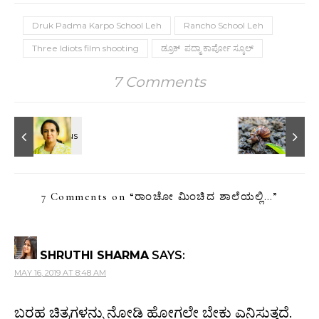
Druk Padma Karpo School Leh
Rancho School Leh
Three Idiots film shooting
ಡ್ರೂಕ್‌ ಪದ್ಮಾ ಕಾರ್ಪೋ ಸ್ಕೂಲ್‌
7 Comments
7 Comments on “
ರಾಂಚೋ ಮಿಂಚಿದ ಶಾಲೆಯಲ್ಲಿ…
”
SHRUTHI SHARMA
SAYS:
MAY 16, 2019 AT 8:48 AM
ಬರಹ ಚಿತ್ರಗಳನ್ನು ನೋಡಿ ಹೋಗಲೇ ಬೇಕು ಎನಿಸುತ್ತದೆ.