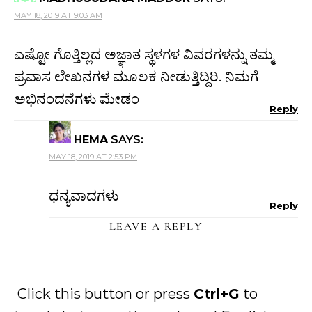
MAY 18, 2019 AT 9:03 AM
ಎಷ್ಟೋ ಗೊತ್ತಿಲ್ಲದ ಅಜ್ಞಾತ ಸ್ಥಳಗಳ ವಿವರಗಳನ್ನು ತಮ್ಮ
ಪ್ರವಾಸ ಲೇಖನಗಳ ಮೂಲಕ ನೀಡುತ್ತಿದ್ದಿರಿ. ನಿಮಗೆ
ಅಭಿನಂದನೆಗಳು ಮೇಡಂ
Reply
HEMA
SAYS:
MAY 18, 2019 AT 2:53 PM
ಧನ್ಯವಾದಗಳು
Reply
LEAVE A REPLY
Click this button or press
Ctrl+G
to