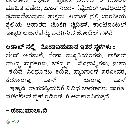
ಮಾಹಿತಿ ಪಡೆದು, ಜೂನ್ ನಿಂದ- ಸೆಪ್ಟೆಂಬರ್ ಅವಧಿಯಲ್ಲಿ
ಪ್ರಯಾಣಿಸುವುದು ಉತ್ತಮ. ಲಡಾಖ್ ನಲ್ಲಿ ಭಾರತೀಯ
ಶೈಲಿಯ ಆಹಾರದ ಜೊತೆಗೆ ಚೈನೀಸ್, ಕಾಂಟಿನೆಂಟಲ್
ಇತ್ಯಾದಿ ಆಹಾರವನ್ನು ಒದಗಿಸುವ ಹೋಟೆಲ್ ಗಳಿವೆ.
ಲಡಾಖ್ ನಲ್ಲಿ ನೋಡಬಹುದಾದ ಇತರ ಸ್ಥಳಗಳು :
ಲೇಹ್ ಅರಮನೆ, ಸೇನಾ ಮ್ಯೂಸಿಯಂಗಳು, ಕಾರ್ಗಿಲ್
ಯುದ್ಧ ಸ್ಮಾರಕಗಳು, ಬೌದ್ದ್ಧರ ಮೊನಾಸ್ತ್ರಿಗಳು, ನುಬ್ರಾ
ಕಣಿವೆ, ಸಿಂಧೂನದಿ ಕಣಿವೆ, ಪ್ಯಾಂಗಾಂಗ್ ಸರೋವರ,
ಕರ್ದೂಂಗ್ಲಾ ಪಾಸ್ , ಚಾಂಗ್ಲಾ ಪಾಸ್
ಇತ್ಯಾದಿ. ಸಾಹಸಪ್ರಿಯರಿಗೆ ವಿವಿಧ ಚಾರಣಗಳು ಹಾಗೂ
ಮೌಂಟೇನ್ ಬೈಕ್ ರೈಡಿಂಗ್ ಗೆ ಅವಕಾಶವಿರುತ್ತದೆ.
– ಹೇಮಮಾಲಾ.ಬಿ
+22