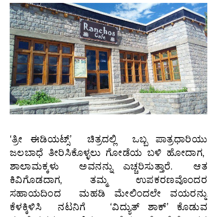
‘ತ್ರೀ ಈಡಿಯಟ್ಸ್’ ಚಿತ್ರದಲ್ಲಿ ಒಬ್ಬ ಪಾತ್ರಧಾರಿಯು
ಜಲಬಾಧೆ ತೀರಿಸಿಕೊಳ್ಳಲು ಗೋಡೆಯ ಬಳಿ ಹೋದಾಗ,
ಶಾಲಾಮಕ್ಕಳು ಅವನನ್ನು ಎಚ್ಚರಿಸುತ್ತಾರೆ. ಆತ
ಕಿವಿಗೊಡದಾಗ, ತಮ್ಮ ಉಪಕರಣವೊಂದರ
ಸಹಾಯದಿಂದ ಮಹಡಿ ಮೇಲಿಂದಲೇ ವಯರನ್ನು
ಕೆಳಕ್ಕಿಳಿಸಿ ನಟನಿಗೆ ‘ವಿದ್ಯುತ್ ಶಾಕ್’ ಕೊಡುವ