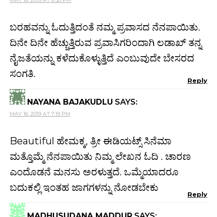
ಬರಹವನ್ನು ಓದುತ್ತಿದಂತೆ ನಮ್ಮ ಪ್ರವಾಸದ ನೆನಪಾಯಿತು.
ದಿನೇ ದಿನೇ ಹೆಚ್ಚುತ್ತಿರುವ ಪ್ರವಾಸಿಗರಿಂದಾಗಿ ಲಡಾಖ್ ತನ್ನ
ನೈಜತೆಯನ್ನು ಕಳೆದುಕೊಳ್ಳುತ್ತಿದೆ ಎಂಬುವುದೇ ಬೇಸರದ
ಸಂಗತಿ.
Reply
NAYANA BAJAKUDLU
SAYS:
MAY 16, 2019 AT 7:19 PM
Beautiful ಹೇಮಕ್ಕ, ತ್ರೀ ಈಡಿಯಟ್ಸ್ ಸಿನೆಮಾ
ಮತ್ತೊಮ್ಮೆ ನೆನಪಾಯಿತು ನಿಮ್ಮ ಲೇಖನ ಓದಿ . ಚಾರಣ
ಎಂದೊಡನೆ ಮನಸು ಅರಳುತ್ತದೆ. ಒಮ್ಮೆಯಾದರೂ
ಬದುಕಲ್ಲಿ ಇಂತಹ ಜಾಗಗಳನ್ನು ನೋಡಬೇಕು
Reply
MADHUSUDANA MADDUR
SAYS: