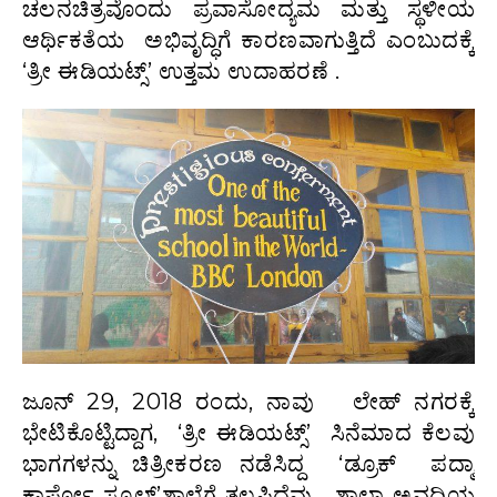
ಚಲನಚಿತ್ರವೊಂದು ಪ್ರವಾಸೋದ್ಯಮ ಮತ್ತು ಸ್ಥಳೀಯ
ಆರ್ಥಿಕತೆಯ ಅಭಿವೃದ್ಧಿಗೆ ಕಾರಣವಾಗುತ್ತಿದೆ ಎಂಬುದಕ್ಕೆ
‘ತ್ರೀ ಈಡಿಯಟ್ಸ್’ ಉತ್ತಮ ಉದಾಹರಣೆ .
ಜೂನ್ 29, 2018 ರಂದು, ನಾವು ಲೇಹ್ ನಗರಕ್ಕೆ
ಭೇಟಿಕೊಟ್ಟಿದ್ದಾಗ, ‘ತ್ರೀ ಈಡಿಯಟ್ಸ್’ ಸಿನೆಮಾದ ಕೆಲವು
ಭಾಗಗಳನ್ನು ಚಿತ್ರೀಕರಣ ನಡೆಸಿದ್ದ ‘ಡ್ರೂಕ್‌ ಪದ್ಮಾ
ಕಾರ್ಪೋ ಸ್ಕೂಲ್‌’ಶಾಲೆಗೆ ತಲಪಿದೆವು . ಶಾಲಾ ಅವಧಿಯ