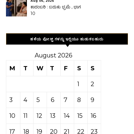
Aug 06, 2026
ಕಾದಂಬರಿ : ಬದುಕು ಭ್ರಮೆ , ಭಾಗ
10
ಹಳೆಯ ಪೋಸ್ಟ್ ಗಳನ್ನು ಇಲ್ಲಿಯೂ ಹುಡುಕಬಹುದು
August 2026
M
T
W
T
F
S
S
1
2
3
4
5
6
7
8
9
10
11
12
13
14
15
16
17
18
19
20
21
22
23