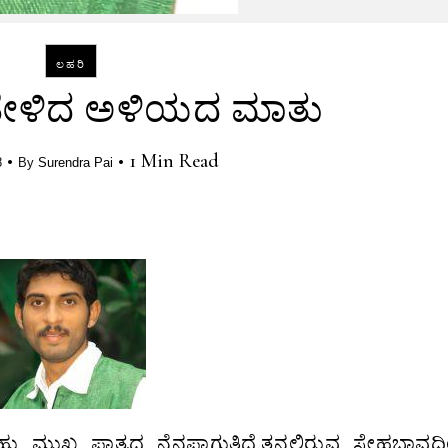
ಲಹರಿ
ಹೇಳಿದ ಅಳಿಯದ ಮಾತು
•
•
1 Min Read
8
By
Surendra Pai
ಯ ಪಾತ್ರದ ನೆನಪಾಗುತ್ತಿದೆ.ತನ್ನಲ್ಲಿರುವ ಸ್ನೇಹಭಾವದ