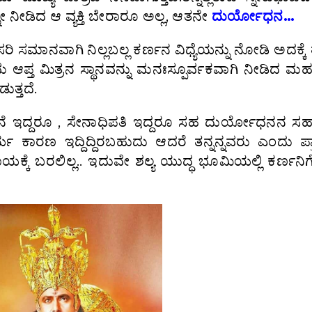
ನೇ ನೀಡಿದ ಆ ವ್ಯಕ್ತಿ ಬೇರಾರೂ ಅಲ್ಲ, ಆತನೇ
ದುರ್ಯೋಧನ…
ಸಮಾನವಾಗಿ ನಿಲ್ಲಬಲ್ಲ ಕರ್ಣನ ವಿಧ್ಯೆಯನ್ನು ನೋಡಿ ಅದಕ್ಕೆ ತ
ಮ ಆಪ್ತ ಮಿತ್ರನ ಸ್ಥಾನವನ್ನು ಮನಃಸ್ಪೂರ್ವಕವಾಗಿ ನೀಡಿದ
ುತ್ತದೆ.
ನೆ ಇದ್ದರೂ , ಸೇನಾಧಿಪತಿ ಇದ್ದರೂ ಸಹ ದುರ್ಯೋಧನನ ಸಹಾ
ಯ ಕಾರಣ ಇದ್ದಿದ್ದಿರಬಹುದು ಆದರೆ ತನ್ನನ್ನವರು ಎಂದು ಪ್
್ಕೆ ಬರಲಿಲ್ಲ.. ಇದುವೇ ಶಲ್ಯ ಯುದ್ಧ ಭೂಮಿಯಲ್ಲಿ ಕರ್ಣನಿಗ