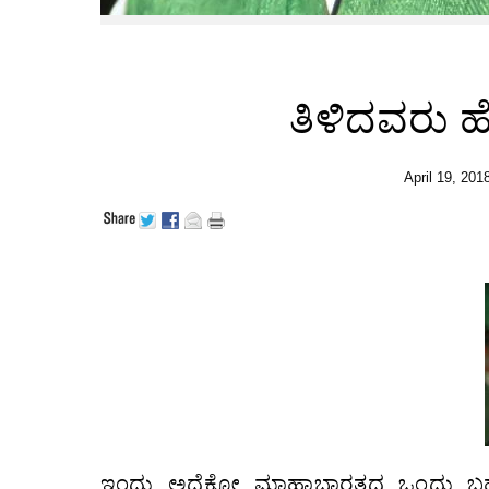
ತಿಳಿದವರು 
April 19, 201
ಇಂದು ಅದೆಕೋ ಮಾಹಾಭಾರತದ ಒಂದು ಬಹು ಮುಖ್