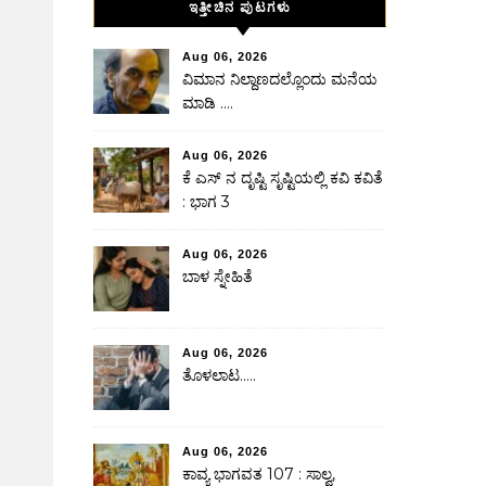
ಇತ್ತೀಚಿನ ಪುಟಗಳು
Aug 06, 2026
ವಿಮಾನ ನಿಲ್ದಾಣದಲ್ಲೊಂದು ಮನೆಯ
ಮಾಡಿ ….
Aug 06, 2026
ಕೆ ಎಸ್ ನ ದೃಷ್ಟಿ ಸೃಷ್ಟಿಯಲ್ಲಿ ಕವಿ ಕವಿತೆ
: ಭಾಗ 3
Aug 06, 2026
ಬಾಳ ಸ್ನೇಹಿತೆ
Aug 06, 2026
ತೊಳಲಾಟ…..
Aug 06, 2026
ಕಾವ್ಯ ಭಾಗವತ 107 : ಸಾಲ್ವ,