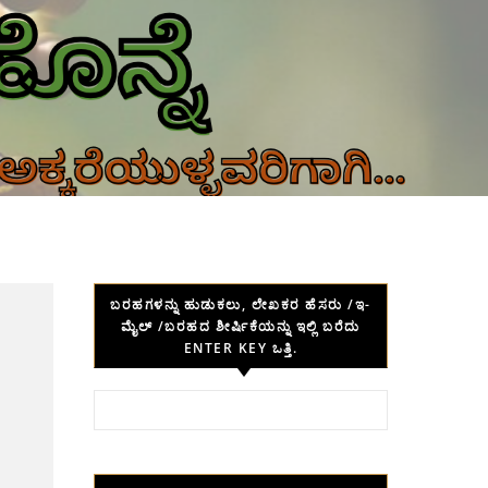
ಬರಹಗಳನ್ನು ಹುಡುಕಲು, ಲೇಖಕರ ಹೆಸರು /ಇ-
ಮೈಲ್ /ಬರಹದ ಶೀರ್ಷಿಕೆಯನ್ನು ಇಲ್ಲಿ ಬರೆದು
ENTER KEY ಒತ್ತಿ.
Search for: