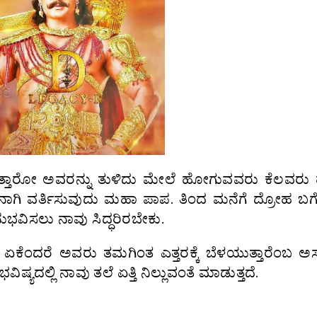
ಳೆಸುತ್ತಾರೋ ಅವರನ್ನು ತುಳಿದು ಮೇಲೆ ಹೋಗುವವರು ಕೆಲವರು
ೃತಘ್ನನಾಗಿ ವರ್ತಿಸುವುದು ಮಹಾ ಪಾಪ. ತಿಂದ ಮನೆಗೆ ದ್ರೋಹ 
ುಭವಿಸಲು ನಾವು ಸಿದ್ಧರಿರಬೇಕು.
ಏಕೆಂದರೆ ಅವರು ತಮಗಿಂತ ಎತ್ತರಕ್ಕೆ ಬೆಳಯುತ್ತಾರೆಂಬ ಅ
ವಿಷ್ಯದಲ್ಲಿ ನಾವು ತಲೆ ಏತ್ತಿ ನಿಲ್ಲುವಂತೆ ಮಾಡುತ್ತದೆ.