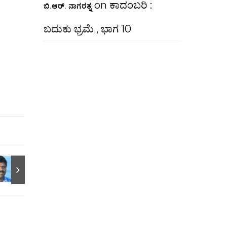
on
ಕಾದಂಬರಿ :
ಬಿ.ಆರ್. ನಾಗರತ್ನ
ಬದುಕು ಭ್ರಮೆ , ಭಾಗ 10