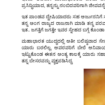
ಪ್ರಸಿದ್ಧಿಯಾದ, ತನ್ನನ್ನು ನಂಬಿದವರಿಗಾಗಿ ಜೀವವನ್
ಇತ ಪಾಂಡವ ದ್ವೇಷಿಯಾದರು ಸಹ ಅರ್ಜುನನಿಗೆ ಸರಿ 
ತನ್ನ ಅಂಗ ರಾಜ್ಯದ ರಾಜನಾಗಿ ಮಾಡಿ ತನ್ನ ಪರ
ಇತ.. ಜಗತ್ತಿಗೆ ಜಗತ್ತೇ ಇವರ ಸ್ನೇಹದ ಬಗ್ಗೆ ಕೊಂಡಾಡ
ಮಹಾಭಾರತ ಯುದ್ಧದಲ್ಲಿ ಅತೀ ಬಲಿಷ್ಠವಾದ ಸೇ
ಯಾರು ಬರಲಿಲ್ಲ, ಅವರವರಿಗೆ ಬೇರೆ ಅನಿವಾರ್
ಇಟ್ಟುಕೊಂಡ ಈತನ ಅಂತ್ಯ ಕಾಲಕ್ಕೆ ಯಾರು ಸಹಾಯಕ
ತನ್ನ ಬೇಸರವನ್ನು ವ್ಯಕ್ತಪಡಿಸಿದ್ದ.