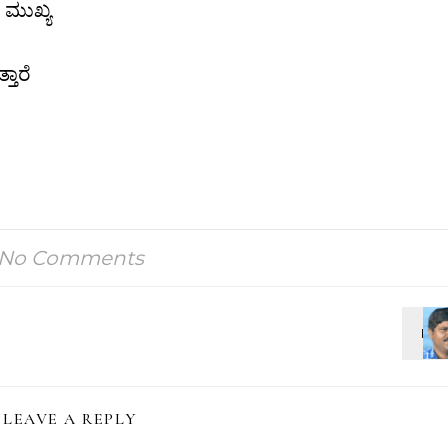
 ಮುಖ್ಯ
ೆ
ತಾರೆ
No Comments
LEAVE A REPLY