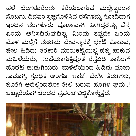
ಹಳೆ ಬೆಂಗಳೂರೆಂದು ಕರೆಯಲಾಗುವ ಮಲ್ಲೇಶ್ವರಂನ
ಸೊಬಗು, ದಿನವೂ ಸ್ವಚ್ಚಗೊಳಿಸಿದ ರಸ್ತೆಗಳನ್ನು ನೋಡಿದಾಗ
ಇಂದಿನ ಬೆಂಗಳೂರು ಪೂರ್ಣವಾಗಿ ಹೀಗಿದ್ದರೆಷ್ಟು ಚೆನ್ನ
ಎಂದು ಅನಿಸದಿರುವುದಿಲ್ಲ. ಮಿಂದು ತಪ್ಪದೇ ಒಂದು
ಮೊಳ ಮಲ್ಲಿಗೆ ಮುಡಿದು ದೇವಸ್ಥಾನಕ್ಕೆ ಭೇಟಿ ಕೊಡುವ,
ಚೀಲ ಹಿಡಿದು ತರಕಾರಿ ಮಾರುಕಟ್ಟೆಯಲ್ಲಿ ಹೆಜ್ಜೆ ಹಾಕುವ
ಮಹಿಳೆಯರು, ಸಂಜೆಯಾಗುತ್ತಿದ್ದಂತೆ ರಸ್ತೆಬದಿ ಶಾಪಿಂಗ್
ಹೊರಟ ಹುಡುಗಿಯರು, ಬಾಳೆಲೆಯಿಂದ ಹಿಡಿದು ಪೂಜಾ
ಸಾಮಾಗ್ರಿ, ಗ್ರಂಥಿಕೆ ಅಂಗಡಿ, ಚಾಟ್, ದೇಸೀ ತಿಂಡಿಗಳು,
ಜೊತೆಗೆ ಅದೆಲ್ಲಿಂದಲೋ ತೇಲಿ ಬರುವ ಹೂಗಳ ಘಮ..!
ಒಟ್ಟಾರೆಯಾಗಿ ಚೆಂದದ ಪ್ರಪಂಚ ಬಿಚ್ಚಿಕೊಳ್ಳುತ್ತದೆ.