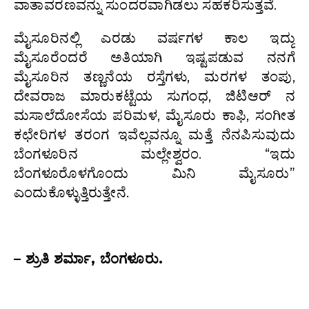
ವಾತಾವರಣವನ್ನು ಸುಂದರವಾಗಿಡಲು ಸಹಕರಿಸುತ್ತವೆ.
ಮೈಸೂರಿನಲ್ಲಿ ಎರಡು ವರ್ಷಗಳ ಕಾಲ ಇದ್ದು
ಮೈಸೂರೆಂದರೆ ಅತಿಯಾಗಿ ಇಷ್ಟಪಡುವ ನನಗೆ
ಮೈಸೂರಿನ ತಣ್ಣನೆಯ ರಸ್ತೆಗಳು, ಮರಗಳ ತಂಪು,
ದೇವರಾಜ ಮಾರುಕಟ್ಟೆಯ ಸುಗಂಧ, ಜಿಟಿಆರ್ ನ
ಮಸಾಲೆದೋಸೆಯ ಪರಿಮಳ, ಮೈಸೂರು ಕಾಫಿ, ಸಂಗೀತ
ಕಛೇರಿಗಳ ತರಂಗ ಇವೆಲ್ಲವನ್ನೂ ಮತ್ತೆ ನೆನಪಿಸುವುದು
ಬೆಂಗಳೂರಿನ ಮಲ್ಲೇಶ್ವರಂ. “ಇದು
ಬೆಂಗಳೂರೊಳಗೊಂದು ಮಿನಿ ಮೈಸೂರು”
ಎಂದುಕೊಳ್ಳುತ್ತಿರುತ್ತೇನೆ.
.
– ಶ್ರುತಿ ಶರ್ಮಾ, ಬೆಂಗಳೂರು.