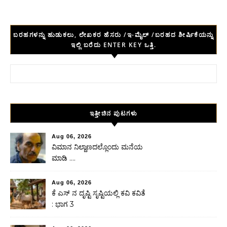
ಬರಹಗಳನ್ನು ಹುಡುಕಲು, ಲೇಖಕರ ಹೆಸರು /ಇ-ಮೈಲ್ /ಬರಹದ ಶೀರ್ಷಿಕೆಯನ್ನು
ಇಲ್ಲಿ ಬರೆದು ENTER KEY ಒತ್ತಿ.
Search for:
ಇತ್ತೀಚಿನ ಪುಟಗಳು
Aug 06, 2026
ವಿಮಾನ ನಿಲ್ದಾಣದಲ್ಲೊಂದು ಮನೆಯ
ಮಾಡಿ ….
Aug 06, 2026
ಕೆ ಎಸ್ ನ ದೃಷ್ಟಿ ಸೃಷ್ಟಿಯಲ್ಲಿ ಕವಿ ಕವಿತೆ
: ಭಾಗ 3