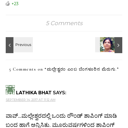
+23
5 Comments
5 Comments on “
ಮಲ್ಲೇಶ್ವರಂ ಎಂಬ ಬೆಂಗಳೂರಿನ ಮೆರುಗು.
”
LATHIKA BHAT
SAYS:
SEPTEMBER 14, 2017 AT 11:12 AM
ವಾವ್…ಮಲ್ಲೇಶ್ವರದಲ್ಲಿ ಒಂದು ರೌಂಡ್ ಶಾಪಿಂಗ್ ಮಾಡಿ
ಬಂದ ಹಾಗೆ ಅನ್ನಿಸಿತು. ಮೂರುವರ್ಷಗಳಿಂದ ಶಾಪಿಂಗ್