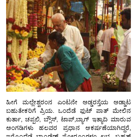
ಹೀಗೆ ಮಲ್ಲೇಶ್ವರಂನ ಎಂಟನೇ ಅಡ್ಡರಸ್ತೆಯ ಅಡ್ಡಾಟ
ಬಹುತೇಕರಿಗೆ ಪ್ರಿಯ. ಒಂದೆಡೆ ಫುಟ್ ಪಾತ್ ಮೇಲಿನ
ಕುರ್ತಾ, ಚಪ್ಪಲಿ, ಬ್ಲೌಸ್, ಟಾಪ್,ಬ್ಯಾಗ್ ಇತ್ಯಾದಿ ಮಾರುವ
ಅಂಗಡಿಗಳು ಹಲವರ ಪ್ರಧಾನ ಆಕರ್ಷಣೆಯಾಗಿದ್ದರೆ,
ಇನ್ನೊಂದೆಡೆ ಬ್ರಾಂಡೆಡ್ ಷೋರೂಂಗಳೂ ಲಭ್ಯ. ಬೃಹತ್