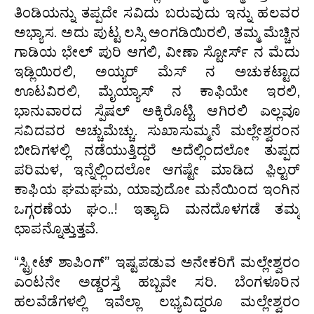
ತಿಂಡಿಯನ್ನು ತಪ್ಪದೇ ಸವಿದು ಬರುವುದು ಇನ್ನು ಹಲವರ
ಅಭ್ಯಾಸ. ಅದು ಪುಟ್ಟ ಲಸ್ಸಿ ಅಂಗಡಿಯಿರಲಿ, ತಮ್ಮ ಮೆಚ್ಚಿನ
ಗಾಡಿಯ ಭೇಲ್ ಪುರಿ ಆಗಲಿ, ವೀಣಾ ಸ್ಟೋರ್ಸ್ ನ ಮೆದು
ಇಡ್ಲಿಯಿರಲಿ, ಅಯ್ಯರ್ ಮೆಸ್ ನ ಅಚುಕಟ್ಟಾದ
ಊಟವಿರಲಿ, ಮೈಯ್ಯಾಸ್ ನ ಕಾಫಿಯೇ ಇರಲಿ,
ಭಾನುವಾರದ ಸ್ಪೆಷಲ್ ಅಕ್ಕಿರೊಟ್ಟಿ ಆಗಿರಲಿ ಎಲ್ಲವೂ
ಸವಿದವರ ಅಚ್ಚುಮೆಚ್ಚು. ಸುಖಾಸುಮ್ಮನೆ ಮಲ್ಲೇಶ್ವರಂನ
ಬೀದಿಗಳಲ್ಲಿ ನಡೆಯುತ್ತಿದ್ದರೆ ಅದೆಲ್ಲಿಂದಲೋ ತುಪ್ಪದ
ಪರಿಮಳ, ಇನ್ನೆಲ್ಲಿಂದಲೋ ಆಗಷ್ಟೇ ಮಾಡಿದ ಫ಼ಿಲ್ಟರ್
ಕಾಫಿಯ ಘಮಘಮ, ಯಾವುದೋ ಮನೆಯಿಂದ ಇಂಗಿನ
ಒಗ್ಗರಣೆಯ ಘಂ..! ಇತ್ಯಾದಿ ಮನದೊಳಗಡೆ ತಮ್ಮ
ಛಾಪನ್ನೊತ್ತುತ್ತವೆ.
“ಸ್ಟ್ರೀಟ್ ಶಾಪಿಂಗ್” ಇಷ್ಟಪಡುವ ಅನೇಕರಿಗೆ ಮಲ್ಲೇಶ್ವರಂ
ಎಂಟನೇ ಅಡ್ಡರಸ್ತೆ ಹಬ್ಬವೇ ಸರಿ. ಬೆಂಗಳೂರಿನ
ಹಲವೆಡೆಗಳಲ್ಲಿ ಇವೆಲ್ಲಾ ಲಭ್ಯವಿದ್ದರೂ ಮಲ್ಲೇಶ್ವರಂ