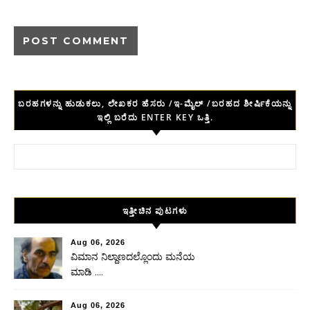
ಬರಹಗಳನ್ನು ಹುಡುಕಲು, ಲೇಖಕರ ಹೆಸರು /ಇ-ಮೈಲ್ /ಬರಹದ ಶೀರ್ಷಿಕೆಯನ್ನು
ಇಲ್ಲಿ ಬರೆದು ENTER KEY ಒತ್ತಿ.
Search for:
ಇತ್ತೀಚಿನ ಪುಟಗಳು
Aug 06, 2026
ವಿಮಾನ ನಿಲ್ದಾಣದಲ್ಲೊಂದು ಮನೆಯ
ಮಾಡಿ ….
Aug 06, 2026