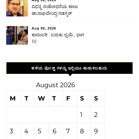
ವಿಭಿನ್ನ ಸಂಶೋಧನೆಯ ಕಣಜ
ಡಾ.ರಾಘವೇಂದ್ರ ಗಡಗ್ಕರ್
Aug 06, 2026
ಕಾದಂಬರಿ : ಬದುಕು ಭ್ರಮೆ , ಭಾಗ
10
ಹಳೆಯ ಪೋಸ್ಟ್ ಗಳನ್ನು ಇಲ್ಲಿಯೂ ಹುಡುಕಬಹುದು
August 2026
M
T
W
T
F
S
S
1
2
3
4
5
6
7
8
9