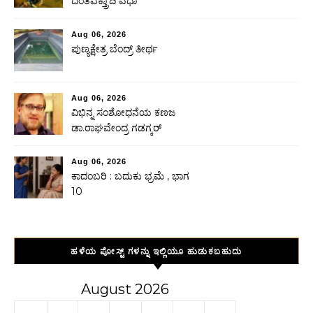
ದಂತವಕ್ತ್ರಾದಿ ವಧಾ
Aug 06, 2026
ಪುಣ್ಯಕ್ಷೇತ್ರ ಬೆಂದ್ರ್ ತೀರ್ಥ
Aug 06, 2026
ವಿಭಿನ್ನ ಸಂಶೋಧನೆಯ ಕಣಜ
ಡಾ.ರಾಘವೇಂದ್ರ ಗಡಗ್ಕರ್
Aug 06, 2026
ಕಾದಂಬರಿ : ಬದುಕು ಭ್ರಮೆ , ಭಾಗ
10
ಹಳೆಯ ಪೋಸ್ಟ್ ಗಳನ್ನು ಇಲ್ಲಿಯೂ ಹುಡುಕಬಹುದು
August 2026