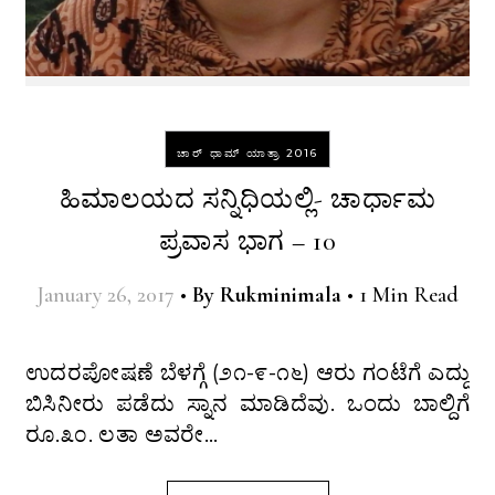
ಚಾರ್ ಧಾಮ್ ಯಾತ್ರಾ 2016
ಹಿಮಾಲಯದ ಸನ್ನಿಧಿಯಲ್ಲಿ- ಚಾರ್ಧಾಮ
ಪ್ರವಾಸ ಭಾಗ – 10
January 26, 2017
•
By
Rukminimala
•
1 Min Read
ಉದರಪೋಷಣೆ ಬೆಳಗ್ಗೆ (೨೧-೯-೧೬) ಆರು ಗಂಟೆಗೆ ಎದ್ದು
ಬಿಸಿನೀರು ಪಡೆದು ಸ್ನಾನ ಮಾಡಿದೆವು. ಒಂದು ಬಾಲ್ದಿಗೆ
ರೂ.೩೦. ಲತಾ ಅವರೇ…