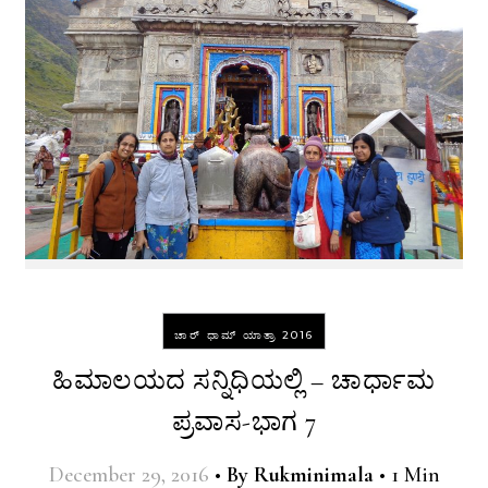
ಚಾರ್ ಧಾಮ್ ಯಾತ್ರಾ 2016
ಹಿಮಾಲಯದ ಸನ್ನಿಧಿಯಲ್ಲಿ – ಚಾರ್ಧಾಮ
ಪ್ರವಾಸ-ಭಾಗ 7
December 29, 2016
•
By
Rukminimala
•
1 Min