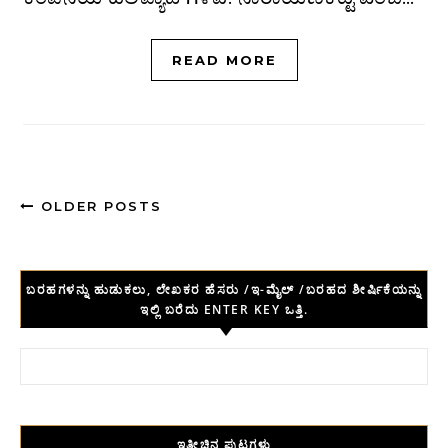
READ MORE
OLDER POSTS
ಬರಹಗಳನ್ನು ಹುಡುಕಲು, ಲೇಖಕರ ಹೆಸರು /ಇ-ಮೈಲ್ /ಬರಹದ ಶೀರ್ಷಿಕೆಯನ್ನು
ಇಲ್ಲಿ ಬರೆದು ENTER KEY ಒತ್ತಿ.
Search for:
ಇತ್ತೀಚಿನ ಪುಟಗಳು