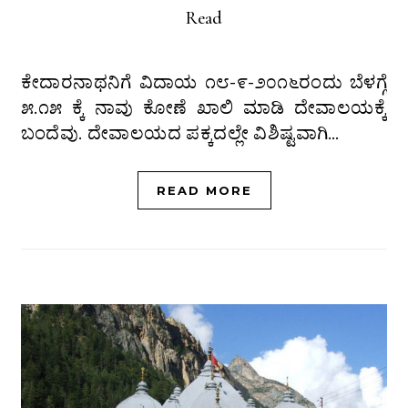
Read
ಕೇದಾರನಾಥನಿಗೆ ವಿದಾಯ ೧೮-೯-೨೦೧೬ರಂದು ಬೆಳಗ್ಗೆ
೫.೧೫ ಕ್ಕೆ ನಾವು ಕೋಣೆ ಖಾಲಿ ಮಾಡಿ ದೇವಾಲಯಕ್ಕೆ
ಬಂದೆವು. ದೇವಾಲಯದ ಪಕ್ಕದಲ್ಲೇ ವಿಶಿಷ್ಟವಾಗಿ…
READ MORE