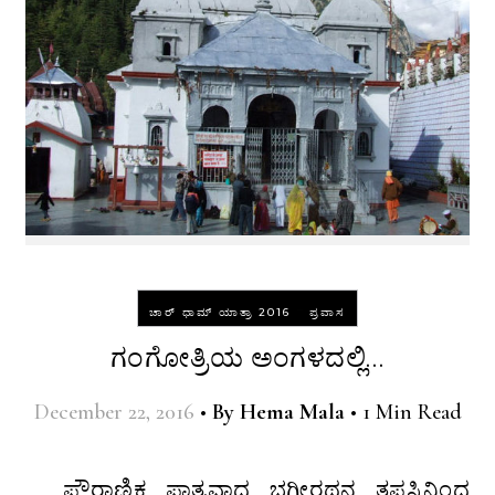
-
ಚಾರ್ ಧಾಮ್ ಯಾತ್ರಾ 2016
ಪ್ರವಾಸ
ಗಂಗೋತ್ರಿಯ ಅಂಗಳದಲ್ಲಿ…
December 22, 2016
•
By
Hema Mala
•
1 Min Read
ಪೌರಾಣಿಕ ಪಾತ್ರವಾದ ಭಗೀರಥನ ತಪಸ್ಸಿನಿಂದ