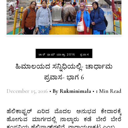
-
ಚಾರ್ ಧಾಮ್ ಯಾತ್ರಾ 2016
ಪ್ರವಾಸ
ಹಿಮಾಲಯದ ಸನ್ನಿಧಿಯಲ್ಲಿ- ಚಾರ್ಧಾಮ
ಪ್ರವಾಸ- ಭಾಗ 6
December 15, 2016
•
By
Rukminimala
•
1 Min Read
ಹೆಲಿಕಾಫ್ಟರ್ ಏರಿದ ಮೊದಲ ಅನುಭವ ಕೇದಾರಕ್ಕೆ
ಹೋಗುವ ಮಾರ್ಗದಲ್ಲಿ ನಾಲ್ಕಾರು ಕಡೆ ಬೇರೆ ಬೇರೆ
ಕಂಪನಿಯ ಹೆಲಿಪ್ಯಾಡ್‌ಗಳಿವೆ. ನಾರಾಯಣಕಟ್ಟ ಎಂಬ…