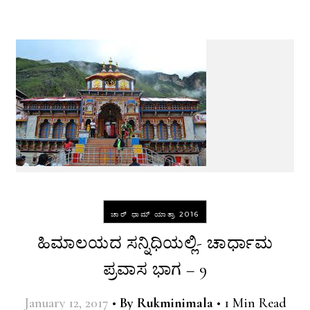
ಚಾರ್ ಧಾಮ್ ಯಾತ್ರಾ 2016
ಹಿಮಾಲಯದ ಸನ್ನಿಧಿಯಲ್ಲಿ- ಚಾರ್ಧಾಮ
ಪ್ರವಾಸ ಭಾಗ – 9
January 12, 2017
•
By
Rukminimala
•
1 Min Read