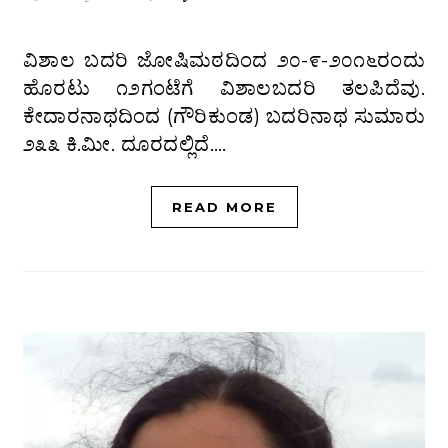
ವಿಶಾಲ ಬದರಿ ಜೋಷಿಮಠದಿಂದ ೨೦-೯-೨೦೧೬ರಂದು
ಹೊರಟು ೧೨ಗಂಟೆಗೆ ವಿಶಾಲಬದರಿ ತಲಪಿದೆವು.
ಕೇದಾರನಾಥದಿಂದ (ಗೌರಿಕುಂಡ) ಬದರಿನಾಥ ಸುಮಾರು
೨೩೩ ಕಿ.ಮೀ. ದೂರದಲ್ಲಿದೆ.…
READ MORE