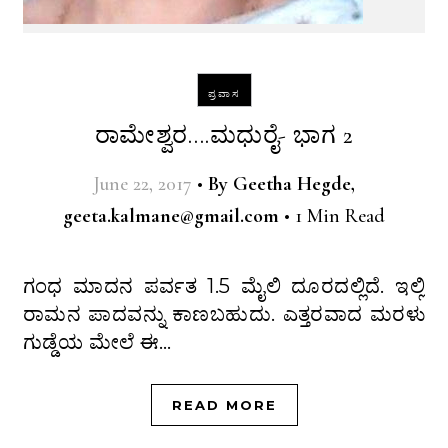
ಪ್ರವಾಸ
ರಾಮೇಶ್ವರ….ಮಧುರೈ- ಭಾಗ 2
June 22, 2017
•
By
Geetha Hegde,
geeta.kalmane@gmail.com
•
1 Min Read
ಗಂಧ ಮಾದನ ಪರ್ವತ 1.5 ಮೈಲಿ ದೂರದಲ್ಲಿದೆ. ಇಲ್ಲಿ
ರಾಮನ ಪಾದವನ್ನು ಕಾಣಬಹುದು. ಎತ್ತರವಾದ ಮರಳು
ಗುಡ್ಡೆಯ ಮೇಲೆ ಈ…
READ MORE