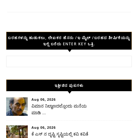
ಬರಹಗಳನ್ನು ಹುಡುಕಲು, ಲೇಖಕರ ಹೆಸರು /ಇ-ಮೈಲ್ /ಬರಹದ ಶೀರ್ಷಿಕೆಯನ್ನು
ಇಲ್ಲಿ ಬರೆದು ENTER KEY ಒತ್ತಿ.
Search for:
ಇತ್ತೀಚಿನ ಪುಟಗಳು
Aug 06, 2026
ವಿಮಾನ ನಿಲ್ದಾಣದಲ್ಲೊಂದು ಮನೆಯ
ಮಾಡಿ ….
Aug 06, 2026
ಕೆ ಎಸ್ ನ ದೃಷ್ಟಿ ಸೃಷ್ಟಿಯಲ್ಲಿ ಕವಿ ಕವಿತೆ