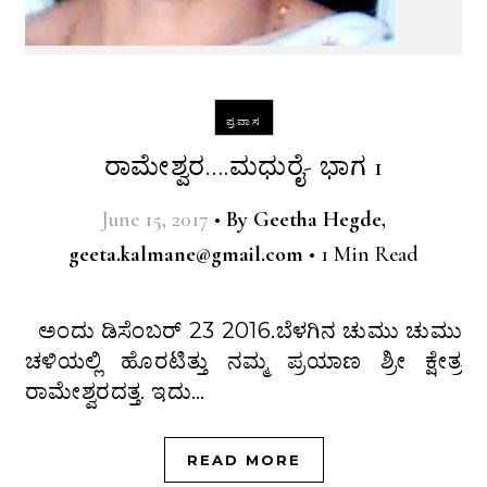
ಪ್ರವಾಸ
ರಾಮೇಶ್ವರ….ಮಧುರೈ- ಭಾಗ 1
June 15, 2017
•
By
Geetha Hegde,
geeta.kalmane@gmail.com
•
1 Min Read
ಅಂದು ಡಿಸೆಂಬರ್ 23 2016.ಬೆಳಗಿನ ಚುಮು ಚುಮು
ಚಳಿಯಲ್ಲಿ ಹೊರಟಿತ್ತು ನಮ್ಮ ಪ್ರಯಾಣ ಶ್ರೀ ಕ್ಷೇತ್ರ
ರಾಮೇಶ್ವರದತ್ತ. ಇದು…
READ MORE