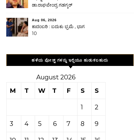
ಡಾ.ರಾಘವೇಂದ್ರ ಗಡಗ್ಕರ್
Aug 06, 2026
ಕಾದಂಬರಿ : ಬದುಕು ಭ್ರಮೆ , ಭಾಗ
10
ಹಳೆಯ ಪೋಸ್ಟ್ ಗಳನ್ನು ಇಲ್ಲಿಯೂ ಹುಡುಕಬಹುದು
August 2026
M
T
W
T
F
S
S
1
2
3
4
5
6
7
8
9