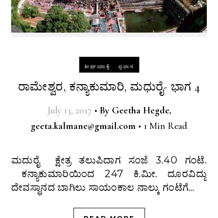
-
ತೀರ್ಥಯಾತ್ರೆ
ಪ್ರವಾಸ
ರಾಮೇಶ್ವರ, ಕನ್ಯಾಕುಮಾರಿ, ಮಧುರೈ- ಭಾಗ 4
July 13, 2017
•
By
Geetha Hegde,
geeta.kalmane@gmail.com
•
1 Min Read
ಮದುರೈ ಕ್ಷೇತ್ರ ತಲುಪಿದಾಗ ಸಂಜೆ 3.40 ಗಂಟೆ.
ಕನ್ಯಾಕುಮಾರಿಯಿಂದ 247 ಕಿ.ಮೀ. ದೂರವಿದ್ದು
ದೇವಸ್ಥಾನದ ಬಾಗಿಲು ಸಾಯಂಕಾಲ ನಾಲ್ಕು ಗಂಟೆಗೆ…
READ MORE