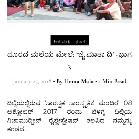
-
ತೀರ್ಥಯಾತ್ರೆ
ಪ್ರವಾಸ
ದೂರದ ಮಲೆಯ ಮೇಲೆ: ‘ಜೈ ಮಾತಾ ದಿ’ -ಭಾಗ
3
January 25, 2018
•
By
Hema Mala
•
1 Min Read
ದಿಲ್ಲಿಯಲ್ಲಿರುವ ‘ಸಾರಸ್ವತ ಸಾಂಸ್ಕೃತಿಕ ಮಂದಿರ’ 08
ಅಕ್ಟೋಬರ್ 2017 ರಂದು ಬೆಳಗ್ಗೆ ದಿಲ್ಲಿಯ
ನಿಜಾಮುದ್ದೀನ್ ರೈಲ್ವೇಸ್ಟೇಷನ್ ತಲಪಿದ ನಮ್ಮನ್ನು
ತಂಡದ…