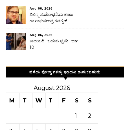
Aug 06, 2026
ವಿಭಿನ್ನ ಸಂಶೋಧನೆಯ ಕಣಜ
ಡಾ.ರಾಘವೇಂದ್ರ ಗಡಗ್ಕರ್
Aug 06, 2026
ಕಾದಂಬರಿ : ಬದುಕು ಭ್ರಮೆ , ಭಾಗ
10
ಹಳೆಯ ಪೋಸ್ಟ್ ಗಳನ್ನು ಇಲ್ಲಿಯೂ ಹುಡುಕಬಹುದು
August 2026
M
T
W
T
F
S
S
1
2