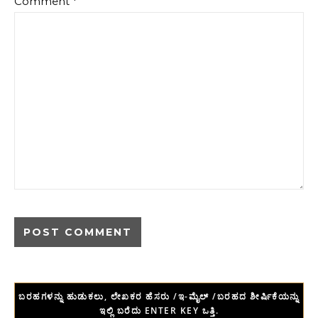
Comment
*
ಬರಹಗಳನ್ನು ಹುಡುಕಲು, ಲೇಖಕರ ಹೆಸರು /ಇ-ಮೈಲ್ /ಬರಹದ ಶೀರ್ಷಿಕೆಯನ್ನು
ಇಲ್ಲಿ ಬರೆದು ENTER KEY ಒತ್ತಿ.