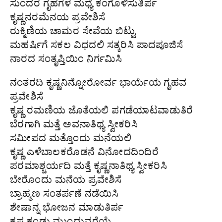
ಸುಂದರ ಗೃಹಗಳ ಮಧ್ಯೆ ಕಂಗೊಳಿಸುತಿರ್ಪ
ಕೃಷ್ಣನರಮೆನಯ ಪ್ರವೇಶಿಸೆ
ರುಕ್ಮಿಣಿಯ ಚಾಮರ ಸೇವೆಯ ಬಿಟ್ಟು
ಮಹರ್ಷಿಗೆ ಸಕಲ ವಿಧದಲಿ ಸತ್ಕರಿಸಿ ಪಾದಪೂಜಿಸೆ
ನಾರದ ಸಂತೃಪ್ತಿಯಿಂ ನಿರ್ಗಮಿಸಿ
ನಂತರದಿ ಕೃಷ್ಣನಿನ್ನೋರೋರ್ವ ಭಾರ್ಯೆಯ ಗೃಹವ
ಪ್ರವೇಶಿಸೆ
ಕೃಷ್ಣ ರಮಣಿಯ ಜೊತೆಯಲಿ ಪಗಡೆಯಾಟವಾಡುತಿರೆ
ಬೆರಗಾಗಿ ಮತ್ತೆ ಅವನಾತಿಥ್ಯ ಸ್ವೀಕರಿಸಿ
ಸಮೀಪದ ಮತ್ತೊಂದು ಮನೆಯಲಿ
ಕೃಷ್ಣ ಎಳೆಬಾಲಕರೊಡನೆ ವಿನೋದದಿಂದಿರೆ
ಪರಮಾಶ್ಚರ್ಯದಿ ಮತ್ತೆ ಕೃಷ್ಣನಾತಿಥ್ಯ ಸ್ವೀಕರಿಸಿ
ಬೇರೊಂದು ಮನೆಯ ಪ್ರವೇಶಿಸೆ
ಬ್ರಾಹ್ಮಣ ಸಂತರ್ಪಣೆ ನಡೆಯಿಸಿ
ಶೇಷಾನ್ನ ಭೋಜನ ಮಾಡುತಿರ್ಪ
ಕೃಷ್ಣ ಕಂಡು ಮುಂದುವರೆಯೆ