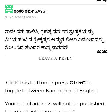
Reply
ಶಂಕರಿ ಶರ್ಮ
SAYS:
JULY 2, 2026 AT 6:57 PM
ತಾನೇ ಸ್ವತ: ಪಾಲಿಸಿ, ಗೃಹಸ್ಥ ಧರ್ಮದ ಶ್ರೇಷ್ಠತೆಯನ್ನು
ತಿಳಿಯಪಡಿಸಿದ ಶ್ರೀಕೃಷ್ಣನ ಅದ್ಭುತ ಲೀಲಾ ವಿನೋದವನ್ನು
ತೋರಿಸಿದ ಸುಂದರ ಕಾವ್ಯ ಭಾಗವತ!
Reply
LEAVE A REPLY
Click this button or press
Ctrl+G
to
toggle between Kannada and English
Your email address will not be published.
Required fields are marked
*