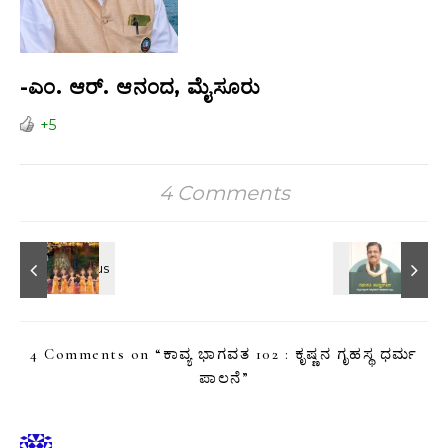
-ಎಂ. ಆರ್.‌ ಆನಂದ, ಮೈಸೂರು
+5
4 Comments
4 Comments on “
ಕಾವ್ಯ ಭಾಗವತ 102 : ಕೃಷ್ಣನ ಗೃಹಸ್ಥ ಧರ್ಮ
ಪಾಲನೆ
”