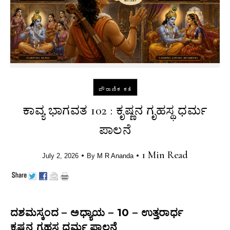
ಪೌರಾಣಿಕ ಕತೆ
ಕಾವ್ಯ ಭಾಗವತ 102 : ಕೃಷ್ಣನ ಗೃಹಸ್ಥ ಧರ್ಮ
ಪಾಲನೆ
•
•
1 Min Read
July 2, 2026
By
M R Ananda
ದಶಮಸ್ಕಂದ – ಅಧ್ಯಾಯ – 10 – ಉತ್ತರಾರ್ಧ
ಕೃಷ್ಣನ ಗೃಹಸ್ಥ ಧರ್ಮ ಪಾಲನೆ