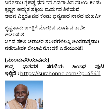
ನಿರತನಾಗಿ ಗೃಹಸ್ಥ ಧರ್ಮವ ನಿರ್ವಹಿಸಿಪ ಪರಿಯ ಕಂಡು
ಕೃಷ್ಣನ ಅದ್ಭುತ ಶಕ್ತಿಯ ಮರ್ಮವ ತಿಳಿಯದೆ
ಅವನ ವಿಶ್ವರೂಪವ ಕಂಡು ಧನ್ಯನಾದ ನಾರದ ಮಹರ್ಷಿ
ಕೃಷ್ಣ ತಾನು ಜಗತ್ತಿಗೆ ಬೋಧಿಪ ಮಾರ್ಗವ ತಾನೇ
ಆಚರಿಸುತ
ಜಗದ ಸಕಲ ಚರಾಚರ ಶರೀರಗಳಲ್ಲೂ ಅಂತರಾತ್ಮನಾಗಿ
ನಡೆಸುತಿರ್ಪ ಲೀಲಾವಿನೋದಕೆ ಎಣೆಯುಂಟೆ!
(ಮುಂದುವರಿಯುವುದು)
ಕಾವ್ಯ ಭಾಗವತ ಸರಣಿಯ ಹಿಂದಿನ ಪುಟ
ಇಲ್ಲಿದೆ :
https://surahonne.com/?p=45411