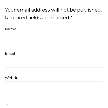
Your email address will not be published.
Required fields are marked
*
Name
Email
Website