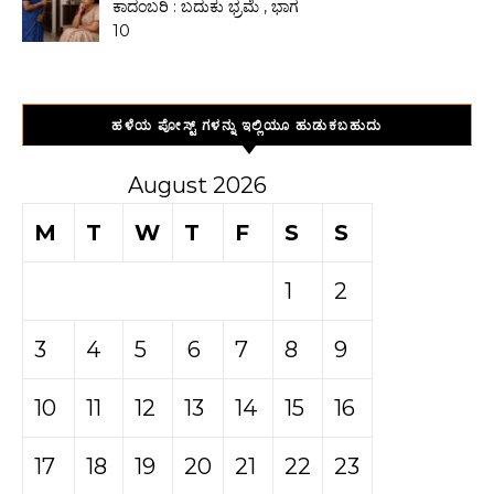
ಕಾದಂಬರಿ : ಬದುಕು ಭ್ರಮೆ , ಭಾಗ
10
ಹಳೆಯ ಪೋಸ್ಟ್ ಗಳನ್ನು ಇಲ್ಲಿಯೂ ಹುಡುಕಬಹುದು
August 2026
M
T
W
T
F
S
S
1
2
3
4
5
6
7
8
9
10
11
12
13
14
15
16
17
18
19
20
21
22
23