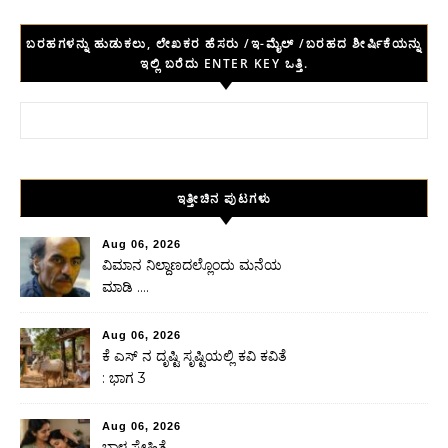
ಬರಹಗಳನ್ನು ಹುಡುಕಲು, ಲೇಖಕರ ಹೆಸರು /ಇ-ಮೈಲ್ /ಬರಹದ ಶೀರ್ಷಿಕೆಯನ್ನು
ಇಲ್ಲಿ ಬರೆದು ENTER KEY ಒತ್ತಿ.
Search for:
ಇತ್ತೀಚಿನ ಪುಟಗಳು
Aug 06, 2026
ವಿಮಾನ ನಿಲ್ದಾಣದಲ್ಲೊಂದು ಮನೆಯ
ಮಾಡಿ ….
Aug 06, 2026
ಕೆ ಎಸ್ ನ ದೃಷ್ಟಿ ಸೃಷ್ಟಿಯಲ್ಲಿ ಕವಿ ಕವಿತೆ
: ಭಾಗ 3
Aug 06, 2026
ಬಾಳ ಸ್ನೇಹಿತೆ