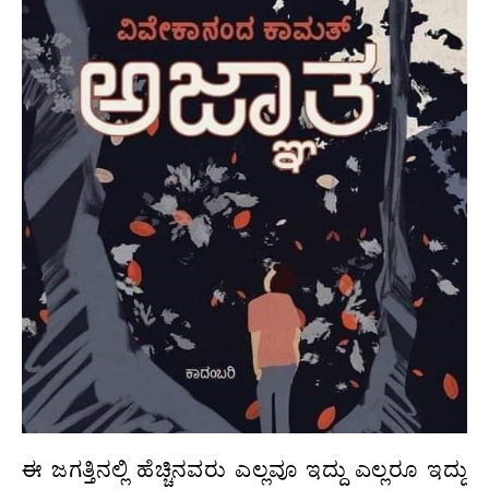
ಈ ಜಗತ್ತಿನಲ್ಲಿ ಹೆಚ್ಚಿನವರು ಎಲ್ಲವೂ ಇದ್ದು ಎಲ್ಲರೂ ಇದ್ದು