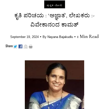
ಪುಸ್ತಕ-ನೋಟ
ಕೃತಿ ಪರಿಚಯ : ‘ಅಜ್ಞಾತ’, ಲೇಖಕರು :-
ವಿವೇಕಾನಂದ ಕಾಮತ್
•
•
1 Min Read
September 19, 2024
By
Nayana Bajakudlu