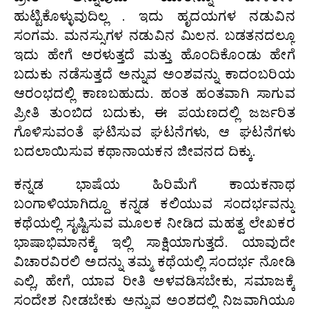
ಹುಟ್ಟಿಕೊಳ್ಳುವುದಿಲ್ಲ . ಇದು ಹೃದಯಗಳ ನಡುವಿನ
ಸಂಗಮ. ಮನಸ್ಸುಗಳ ನಡುವಿನ ಮಿಲನ. ಬಡತನದಲ್ಲೂ
ಇದು ಹೇಗೆ ಅರಳುತ್ತದೆ ಮತ್ತು ಹೊಂದಿಕೊಂಡು ಹೇಗೆ
ಬದುಕು ನಡೆಸುತ್ತದೆ ಅನ್ನುವ ಅಂಶವನ್ನು ಕಾದಂಬರಿಯ
ಆರಂಭದಲ್ಲಿ ಕಾಣಬಹುದು. ಹಂತ ಹಂತವಾಗಿ ಸಾಗುವ
ಪ್ರೀತಿ ತುಂಬಿದ ಬದುಕು, ಈ ಪಯಣದಲ್ಲಿ ಜರ್ಜರಿತ
ಗೊಳಿಸುವಂತೆ ಘಟಿಸುವ ಘಟನೆಗಳು, ಆ ಘಟನೆಗಳು
ಬದಲಾಯಿಸುವ ಕಥಾನಾಯಕನ ಜೀವನದ ದಿಕ್ಕು.
ಕನ್ನಡ ಭಾಷೆಯ ಹಿರಿಮೆಗೆ ಕಾಯಕನಾಥ
ಬಂಗಾಳಿಯಾಗಿದ್ದೂ ಕನ್ನಡ ಕಲಿಯುವ ಸಂದರ್ಭವನ್ನು
ಕಥೆಯಲ್ಲಿ ಸೃಷ್ಟಿಸುವ ಮೂಲಕ ನೀಡಿದ ಮಹತ್ವ ಲೇಖಕರ
ಭಾಷಾಭಿಮಾನಕ್ಕೆ ಇಲ್ಲಿ ಸಾಕ್ಷಿಯಾಗುತ್ತದೆ. ಯಾವುದೇ
ವಿಚಾರವಿರಲಿ ಅದನ್ನು ತಮ್ಮ ಕಥೆಯಲ್ಲಿ ಸಂದರ್ಭ ನೋಡಿ
ಎಲ್ಲಿ, ಹೇಗೆ, ಯಾವ ರೀತಿ ಅಳವಡಿಸಬೇಕು, ಸಮಾಜಕ್ಕೆ
ಸಂದೇಶ ನೀಡಬೇಕು ಅನ್ನುವ ಅಂಶದಲ್ಲಿ ನಿಜವಾಗಿಯೂ