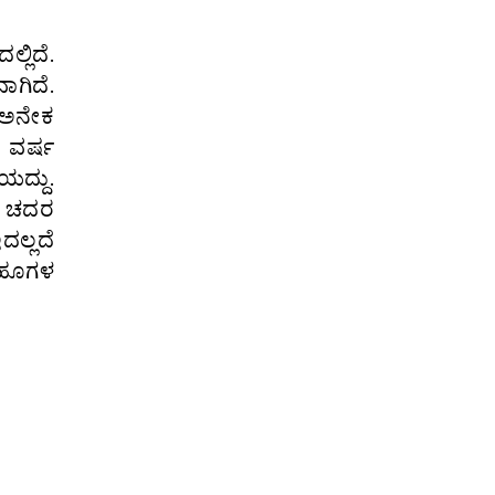
ಲಿದೆ.
ಾಗಿದೆ.
ೂ ಅನೇಕ
 ವರ್ಷ
ಯದ್ದು.
00 ಚದರ
ದಲ್ಲದೆ
 ಹೂಗಳ