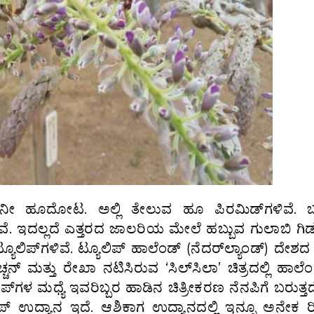
ಾನೀ ಹೂದೋಟ. ಅಲ್ಲಿ ತೇಲುವ ಹೂ ಪಿರಮಿಡ್‌ಗಳಿವೆ. ಬ
ಿವೆ. ಇದಲ್ಲದೆ ಎತ್ತರದ ಜಾಲರಿಯ ಮೇಲೆ ಹಬ್ಬುವ ಗುಲಾಬಿ ಗಿಡ
ೂಲಿಪ್‌ಗಳಿವೆ. ಟ್ಯೂಲಿಪ್ ಹಾಲೆಂಡ್ (ನೆದರ್‌ಲ್ಯಾಂಡ್) ದೇಶದ ಪ್
ಮತ್ತು ರೇಖಾ ನಟಿಸಿರುವ ‘ಸಿಲ್‌ಸಿಲಾ’ ಚಿತ್ರದಲ್ಲಿ ಹಾಲೆಂಡ್
ಿಪ್‌ಗಳ ಮಧ್ಯೆ ಇವರಿಬ್ಬರ ಹಾಡಿನ ಚಿತ್ರೀಕರಣ ನೆನಪಿಗೆ ಬರುತ್ತ
ಲಿಪ್ ಉದ್ಯಾನ ಇದೆ. ಆಶಿಕಾಗ ಉದ್ಯಾನದಲ್ಲಿ ಇನ್ನೂ ಅನೇಕ