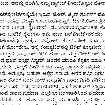
ೇಕು. ಅದನ್ನು ಮುಗಿಸಿ, ನಮ್ಮ ಬ್ಯಾಗೇಜ್ ತೆಗೆದುಕೊಳ್ಳಲು ಹೋದ
ಏರ್‌ಪೋರ್ಟ್‌ನಲ್ಲಿಯೇ ಇರುವ ಜೆ.ಆರ್. ಟ್ರೈನ್ ಸರ್ವಿಸ್‌ಗೆ ಹ
. ಜನರು ಅದನ್ನೇ ಹೆಚ್ಚಾಗಿ ಉಪಯೋಗಿಸುತ್ತಾರೆ. ಟೋಕಿಯೋದಲ್ಲ
ಾರಿ. ವಿವಿಧ ರೀತಿಯ ರೈಲುಗಳಿವೆ. ಮುಂಬಯಿಯಲ್ಲಿರುವಂತಹ 
ಶೇಷವಾದ ಬುಲೆಟ್ ರೈಲುಗಳು ಇವೆ. ನಾವು ಏರ್‌ಪೋರ್ಟ್‌ನಲ್ಲಿಯ
ಿಸಿಕೊಂಡೆವು. ಇದಕ್ಕೆ ಪಾಸ್‌ಪೋರ್ಟ್ ತೋರಿಸಬೇಕು. ಏಳು ದಿ
ಒಳಗೆ ಹೋಗಬೇಕು. ಅಲ್ಲಿ ಕಂಪ್ಯೂಟರ್‌ನಲ್ಲಿ ಟಿಕೆಟ್ ಕೊಳ್ಳಬೇಕು
ೆಯುತ್ತದೆ. ನಾವು ಆಚೆ ಬದಿಗೆ ಹೋದಾಗ ಮತ್ತೆ ಟಿಕೆಟ್ ಆಚೆ ಬರು
ಾದ ಫೂಲ್ ಪ್ರೂಫ್ ಸಿಸ್ಟಮ್. ಅಂದರೆ ಯಾರೂ ಕಳ್ಳತನ ಮಾಡಿ ನ
ದು. ನಮ್ಮಲ್ಲಿ ಹೀಗೇ ಆದರೆ ಎಷ್ಟು ಒಳ್ಳೆಯದು ಎನ್ನಿಸಿತು. ಇಷ್
ೆ ಆಗುತ್ತಿತ್ತು. ಬಹುಶಃ ಅಲ್ಲಿನ ಸಮಯ ಆರರ ಹತ್ತಿರ ಇರಬ
 ನಾವು ಹೊರಗೆ ಬಂದ ಮೇಲೆ ಬಸ್ಸುಗಳಿಗೆ ಎಂದು ನಿಗದಿ ಪಡಿಸಿದ ಸ್
್ ಬಂದಿತು. ನಮ್ಮ ಸಾಮಾನುಗಳನ್ನು ಒಳಗೆ ಹಾಕಿ ಚಳಿ ತಪ್ಪಿಸ
ದು ಗಂಟೆ ಕಾಲದ ಪ್ರಯಾಣ. ಎಲ್ಲರಿಗೂ ಬೆಂಗಳೂರಿನಿಂದ ಪ್ರಯಾ
ಗೆ ಕರೆದುಕೊಂಡು ಹೋದರು ನಮ್ಮ ಮಾರ್ಗದರ್ಶಿ ಪ್ರಭುಜೀ. ಇ