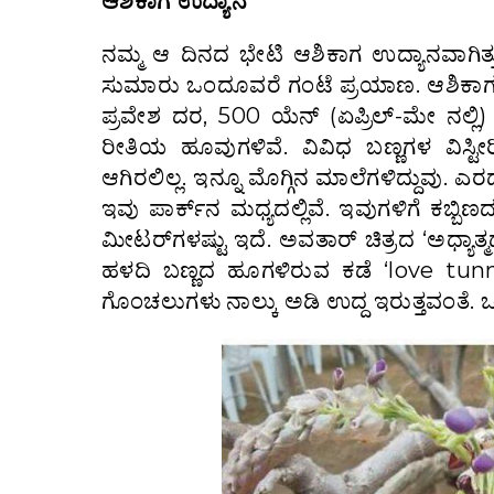
ಆಶಿಕಾಗ ಉದ್ಯಾನ
ನಮ್ಮ ಆ ದಿನದ ಭೇಟಿ ಆಶಿಕಾಗ ಉದ್ಯಾನವಾಗಿತ
ಸುಮಾರು ಒಂದೂವರೆ ಗಂಟೆ ಪ್ರಯಾಣ. ಆಶಿಕಾಗ ನಗ
ಪ್ರವೇಶ ದರ, 500 ಯೆನ್ (ಏಪ್ರಿಲ್-ಮೇ ನಲ್ಲಿ)
ರೀತಿಯ ಹೂವುಗಳಿವೆ. ವಿವಿಧ ಬಣ್ಣಗಳ ವಿಸ್ಟ
ಆಗಿರಲಿಲ್ಲ. ಇನ್ನೂ ಮೊಗ್ಗಿನ ಮಾಲೆಗಳಿದ್ದುವ
ಇವು ಪಾರ್ಕ್‌ನ ಮಧ್ಯದಲ್ಲಿವೆ. ಇವುಗಳಿಗೆ ಕಬ್ಬಿ
ಮೀಟರ್‌ಗಳಷ್ಟು ಇದೆ. ಅವತಾರ್ ಚಿತ್ರದ ‘ಅಧ್ಯಾತ್ಮ
ಹಳದಿ ಬಣ್ಣದ ಹೂಗಳಿರುವ ಕಡೆ ‘love tunne
ಗೊಂಚಲುಗಳು ನಾಲ್ಕು ಅಡಿ ಉದ್ದ ಇರುತ್ತವಂತ