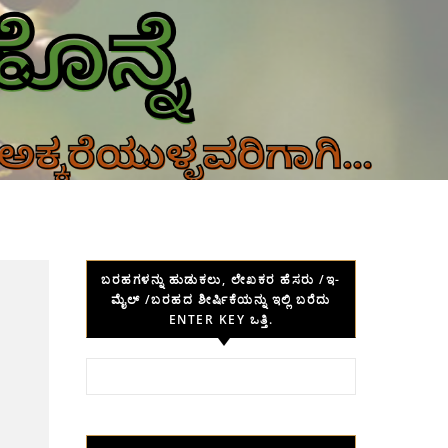
ಬರಹಗಳನ್ನು ಹುಡುಕಲು, ಲೇಖಕರ ಹೆಸರು /ಇ-
ಮೈಲ್ /ಬರಹದ ಶೀರ್ಷಿಕೆಯನ್ನು ಇಲ್ಲಿ ಬರೆದು
ENTER KEY ಒತ್ತಿ.
Search for: