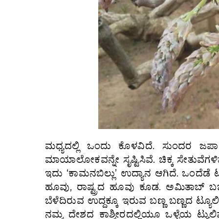
ಮಧ್ಯದಲ್ಲಿ ಒಂದು ಕೊಳವಿದೆ. ಸುಂದರ ಜಪ
ಮಾಯಾಲೋಕವನ್ನೇ ಸೃಷ್ಟಿಸಿವೆ. ಚಿಕ್ಕ ಸೇತುವೆಗಳ
ಇದು ‘ಕಾಮನಬಿಲ್ಲು’ ಉದ್ಯಾನ ಆಗಿದೆ. ಒಂದೆಡೆ ಟ್ಯ
ಹೂವು, ರಾಷ್ಟ್ರದ ಹೂವು ಕೂಡ. ಅಮಿತಾಬ್ ಬಚ್ಚನ್ 
ಬೆಳೆದಿರುವ ಉದ್ದಕ್ಕೂ ಇರುವ ಬಣ್ಣ ಬಣ್ಣದ ಟ್ಯೂಲ
ನಮ್ಮ ದೇಶದ ಕಾಶ್ಮೀರದಲ್ಲಿಯೂ ಒಳ್ಳೆಯ ಟ್ಯು