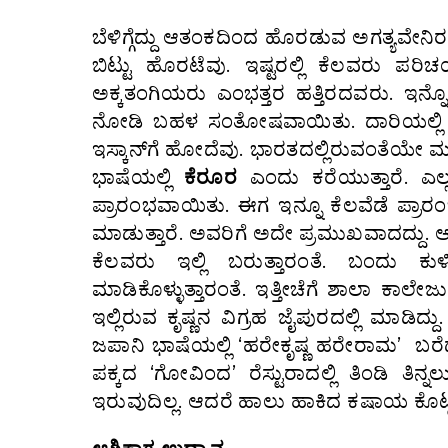
ಬೆಳಿಗ್ಗೆದ್ದು ಆತಂಕದಿಂದ ಹೊರಡುವ ಅಗತ್ಯವೇನಿರಲ
ಬಿಟ್ಟು ಹೊರಟೆವು. ಇಷ್ಟರಲ್ಲಿ ಕೆಲವರು ಪರಿ
ಅಕ್ಕತಂಗಿಯರು ಎಂಭತ್ತರ ಹತ್ತಿರದವರು. ಇನ್
ನೋಡಿ ಬಹಳ ಸಂತೋಷವಾಯಿತು. ದಾರಿಯಲ್ಲಿ 
ಇಸ್ಕಾನ್‌ಗೆ ಹೋದೆವು. ಭಾರತದಲ್ಲಿರುವಂತೆಯೇ ಮಂದ
ಭಾಷೆಯಲ್ಲಿ
ಕೆರೂರ
ಎಂದು ಕರೆಯುತ್ತಾರೆ. ಎಲ್
ಪ್ರಾರಂಭವಾಯಿತು. ಈಗ ಇನ್ನೂ ಕೆಲವೆಡೆ ಪ್ರಾರ
ಮಾಡುತ್ತಾರೆ. ಅವರಿಗೆ ಅದೇ ಪ್ರಮುಖವಾದದ್ದು. 
ಕೆಲವರು ಇಲ್ಲಿ ಬರುತ್ತಾರಂತೆ. ಬಂದು ಕುಳ
ಮಾಡಿಕೊಳ್ಳುತ್ತಾರಂತೆ. ಇತ್ತೀಚೆಗೆ ಶಾಲಾ ಕಾಲೇಜ
ಇಲ್ಲಿರುವ ಕೃಷ್ಣನ ವಿಗ್ರಹ ಜೈಪುರದಲ್ಲಿ ಮಾಡಿದ್ದು
ಜಪಾನಿ ಭಾಷೆಯಲ್ಲಿ ‘ಹರೇಕೃಷ್ಣ ಹರೇರಾಮ’ ಬರೆ
ಪಕ್ಕದ ‘ಗೋವಿಂದ’ ರೆಸ್ಟುರಾದಲ್ಲಿ ತಿಂಡಿ ತಿನ
ಇರುವುದಿಲ್ಲ. ಆದರೆ ಹಾಲು ಹಾಕಿದ ಕಷಾಯ ಕೊಟ್ಟರು