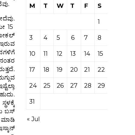
ೆವು.
M
T
W
T
F
S
S
ೋದೆವು.
1
2
ಿಯೇ 15
ಲೋಕಲ್
3
4
5
6
7
8
9
ೇ ಇರುವ
ನಗಳಿಗೆ
10
11
12
13
14
15
16
. ನಂತರ
ತ್ತದೆ.
17
18
19
20
21
22
23
ುಗ್ಗುವ
24
25
26
27
28
29
30
ಟೆಲ್ಲಾ
ಹುದು.
31
ಥಳಕ್ಕೆ
ಲು ಬಸ್
« Jul
ಣ ಮಾಡಿ
ಸ್ಕಾನ್