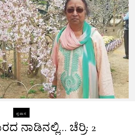
ಪ್ರವಾಸ
 ನಾಡಿನಲ್ಲಿ… ಚೆರ್ರಿ: 2