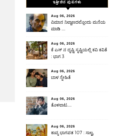
ಇತ್ತೀಚಿನ ಪುಟಗಳು
Aug 06, 2026
ವಿಮಾನ ನಿಲ್ದಾಣದಲ್ಲೊಂದು ಮನೆಯ
ಮಾಡಿ ….
Aug 06, 2026
ಕೆ ಎಸ್ ನ ದೃಷ್ಟಿ ಸೃಷ್ಟಿಯಲ್ಲಿ ಕವಿ ಕವಿತೆ
: ಭಾಗ 3
Aug 06, 2026
ಬಾಳ ಸ್ನೇಹಿತೆ
Aug 06, 2026
ತೊಳಲಾಟ…..
Aug 06, 2026
ಕಾವ್ಯ ಭಾಗವತ 107 : ಸಾಲ್ವ,