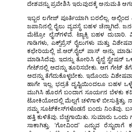
ದೇಶವನ್ನು ಪ್ರವೇಶಿಸಿ ಇರುವುದಕ್ಕೆ ಅನುಮತಿ ಆಗಬ
ಇಬ್ಬರ ಲಗೇಜ್ ಪೂರ್ತಿಯಾಗಿ ಬರಲಿಲ್ಲ. ಅಲ್ಲಿಂದ 
ಜಪಾನಿನಲ್ಲಿ ರೈಲು ವ್ಯವಸ್ಥೆ ಬಹಳ ಚೆನ್ನಾಗಿದೆ
ಮೆಟ್ರೋ ಲೈನ್‌ಗಳಿವೆ. ಟ್ಯಾಕ್ಸಿ ಬಹಳ ದುಬ
ಗಾಡಿಗಳು, ಎಕ್ಸ್‌ಪ್ರೆಸ್ ರೈಲುಗಳು ಮತ್ತು ವಿ
ಕಛೇರಿಯಲ್ಲಿ ಜೆ.ಆರ್.ರೈಲ್ ಪಾಸ್ ಅನ್ನು ಮಾಡ
ಮಾಡಿಸಿದೆವು. ಇದನ್ನು ತೋರಿಸಿ ರೈಲ್ವೆ ಸ್ಟೇಷನ್ 
ಗೇಟ್‌ನಲ್ಲಿ ಅದನ್ನು ತೂರಿಸಬೇಕು. ಆಗ ಗೇಟ್ ತೆಗ
ಅದನ್ನು ತೆಗೆದುಕೊಳ್ಳಬೇಕು. ಇದೊಂದು ವಿಶೇಷವ
ಹಾಗೇ ಇಲ್ಲ. ಭದ್ರತೆ ದೃಷ್ಟಿಯಿಂದಲೂ ಬಹಳ ಒಳ್ಳೆಯ
ಮುಗಿಸಿ ಹೊರಗೆ ಬಂದಾಗ ಸೂರ್ಯನ ಬೆಳಕು ಕಡಿಮ
ಟೋಕಿಯೋದಲ್ಲಿ ಮೆಲ್ಲಗೆ ಚಳಿಗಾಳಿ ಬೀಸುತ್ತಿತ್ತು.
ನಮ್ಮ ಸೂಟ್‌ಕೇಸ್‌ಗಳೊಡನೆ ಬಂದು ನಿಂತೆವು. ಬಸ
ಹತ್ತಿ ಕುಳಿತೆವು. ಬೆಚ್ಚಗಾಯಿತು. ಸುಮಾರು ಒಂ
ಸಾಕಾಗಿತ್ತು. ‘ಗೋವಿಂದ’ ಎನ್ನುವ ರೆಸ್ಟುರಾ