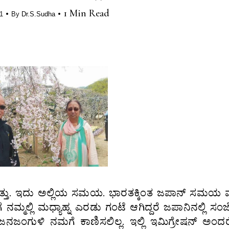
•
•
1 Min Read
1
By
Dr.S.Sudha
ಆಗಿತ್ತು. ಇದು ಅಲ್ಲಿಯ ಸಮಯ. ಭಾರತಕ್ಕಿಂತ ಜಪಾನ್ ಸಮಯ
ಮ್ಮಲ್ಲಿ ಮಧ್ಯಾಹ್ನ ಎರಡು ಗಂಟೆ ಆಗಿದ್ದರೆ ಜಪಾನಿನಲ್ಲಿ ಸಂ
ನಜಂಗುಳಿ ನಮಗೆ ಕಾಣಿಸಲಿಲ್ಲ. ಇಲ್ಲಿ ಇಮಿಗ್ರೇಷನ್ ಅಂದರ