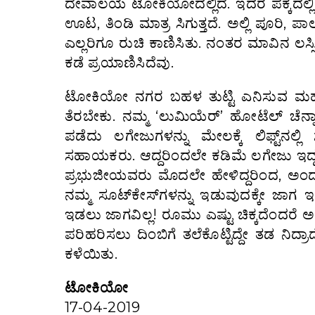
ದೇವಾಲಯ ಟೋಕಿಯೋದಲ್ಲಿದೆ. ಇದರ ಪಕ್ಕದಲ್ಲಿಯೇ ‘
ಊಟ, ತಿಂಡಿ ಮಾತ್ರ ಸಿಗುತ್ತದೆ. ಅಲ್ಲಿ ಪೂರಿ, ಪ
ಎಲ್ಲರಿಗೂ ರುಚಿ ಕಾಣಿಸಿತು. ನಂತರ ಮಾವಿನ ಲಸ್
ಕಡೆ ಪ್ರಯಾಣಿಸಿದೆವು.
ಟೋಕಿಯೋ ನಗರ ಬಹಳ ತುಟ್ಟಿ ಎನಿಸುವ ಮಹಾನಗ
ತೆರಬೇಕು. ನಮ್ಮ ‘ಲುಮಿಯೆರ್’ ಹೋಟೆಲ್ ಚೆನ್ನಾಗಿ
ಪಡೆದು ಲಗೇಜುಗಳನ್ನು ಮೇಲಕ್ಕೆ ಲಿಫ್ಟ್‌ನಲ್
ಸಹಾಯಕರು. ಆದ್ದರಿಂದಲೇ ಕಡಿಮೆ ಲಗೇಜು ಇದ್
ಪ್ರಭುಜೀಯವರು ಮೊದಲೇ ಹೇಳಿದ್ದರಿಂದ, ಅಂದರೆ
ನಮ್ಮ ಸೂಟ್‌ಕೇಸ್‌ಗಳನ್ನು ಇಡುವುದಕ್ಕೇ ಜಾಗ 
ಇಡಲು ಜಾಗವಿಲ್ಲ! ರೂಮು ಎಷ್ಟು ಚಿಕ್ಕದೆಂದರೆ ಅಲ
ಪರಿಹರಿಸಲು ದಿಂಬಿಗೆ ತಲೆಕೊಟ್ಟಿದ್ದೇ ತಡ ನಿದ್ರ
ಕಳೆಯಿತು.
ಟೋಕಿಯೋ
17-04-2019