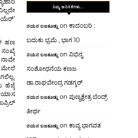
ಯಾಹಾರಿ
ನಿಮ್ಮ ಅನಿಸಿಕೆಗಳು…
ಿಲ್ಲದೇ
ಿಯೆರ್’
on
ಕಾದಂಬರಿ :
ನಯನ ಬಜಕೂಡ್ಲು
ಬದುಕು ಭ್ರಮೆ , ಭಾಗ 10
ಹಳ ಹಣ
ಸಂಖ್ಯೆ
on
ವಿಭಿನ್ನ
ನಯನ ಬಜಕೂಡ್ಲು
 ನಾವೇ
 ಮೇಲೆ
ಸಂಶೋಧನೆಯ ಕಣಜ
ಲಿಲ್ಲ.
ಡಾ.ರಾಘವೇಂದ್ರ ಗಡಗ್ಕರ್
ಹೆಜ್ಜೆ
ದ ಆಯಾಸ
on
ಪುಣ್ಯಕ್ಷೇತ್ರ ಬೆಂದ್ರ್
ನಯನ ಬಜಕೂಡ್ಲು
ಪ್ರಿಲ್
ತೀರ್ಥ
on
ಕಾವ್ಯ ಭಾಗವತ
ನಯನ ಬಜಕೂಡ್ಲು