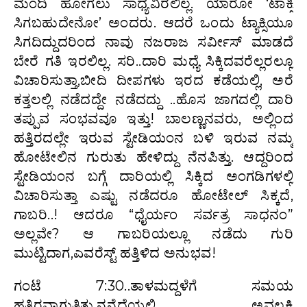
ಮಂದಿ ಹೋಗಲು ಸಾಧ್ಯವಿರಲಿಲ್ಲ. ಯಾರೋ ‘ಟಾಕ್ಸಿ
ಸಿಗಬಹುದೇನೋ’ ಅಂದರು. ಆದರೆ ಒಂದು ಟ್ಯಾಕ್ಸಿಯೂ
ಸಿಗದಿದ್ದುದರಿಂದ ನಾವು ನಜರಾಜ ಸರ್ವೀಸ್ ಮಾಡದೆ
ಬೇರೆ ಗತಿ ಇರಲಿಲ್ಲ. ಸರಿ..ದಾರಿ ಮಧ್ಯೆ ಸಿಕ್ಕಿದವರೆಲ್ಲರಲ್ಲೂ
ವಿಚಾರಿಸುತ್ತಾ,ಬೀದಿ ದೀಪಗಳು ಇರದ ಕಡೆಯಲ್ಲಿ, ಅರೆ
ಕತ್ತಲಲ್ಲಿ ನಡೆದದ್ದೇ ನಡೆದದ್ದು ..ಹೊಸ ಜಾಗದಲ್ಲಿ ದಾರಿ
ತಪ್ಪುವ ಸಂಭವವೂ ಇತ್ತು! ಬಾಲಣ್ಣನವರು, ಅಲ್ಲಿಂದ
ಹತ್ತಿರದಲ್ಲೇ ಇರುವ ಸ್ಟೇಡಿಯಂನ ಬಳಿ ಇರುವ ನಮ್ಮ
ಹೋಟೇಲಿನ ಗುರುತು ಹೇಳಿದ್ದು ನೆನಪಿತ್ತು. ಆದ್ದರಿಂದ
ಸ್ಟೇಡಿಯಂನ ಬಗ್ಗೆ ದಾರಿಯಲ್ಲಿ ಸಿಕ್ಕಿದ ಅಂಗಡಿಗಳಲ್ಲಿ
ವಿಚಾರಿಸುತ್ತಾ ಎಷ್ಟು ನಡೆದರೂ ಹೋಟೇಲ್ ಸಿಕ್ಕದೆ,
ಗಾಬರಿ..! ಆದರೂ “ಧೈರ್ಯಂ ಸರ್ವತ್ರ ಸಾಧನಂ”
ಅಲ್ಲವೇ? ಆ ಗಾಬರಿಯಲ್ಲೂ ನಡೆದು ಗುರಿ
ಮುಟ್ಟಿದಾಗ,ಎವರೆಸ್ಟ್ ಹತ್ತಿಳಿದ ಅನುಭವ!
ಗಂಟೆ 7:30..ತಾಳಮದ್ದಳೆಗೆ ಸಮಯ
ಹತ್ತಿರವಾಗುತ್ತಿತ್ತು.ನನ್ನೆದೆಯಲ್ಲಿ ಅವಲಕ್ಕಿ