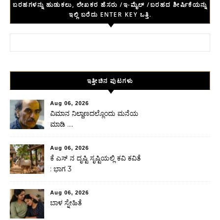
ಬರಹಗಳನ್ನು ಹುಡುಕಲು, ಲೇಖಕರ ಹೆಸರು /ಇ-ಮೈಲ್ /ಬರಹದ ಶೀರ್ಷಿಕೆಯನ್ನು
ಇಲ್ಲಿ ಬರೆದು ENTER KEY ಒತ್ತಿ.
Search for:
ಇತ್ತೀಚಿನ ಪುಟಗಳು
Aug 06, 2026
ವಿಮಾನ ನಿಲ್ದಾಣದಲ್ಲೊಂದು ಮನೆಯ
ಮಾಡಿ ….
Aug 06, 2026
ಕೆ ಎಸ್ ನ ದೃಷ್ಟಿ ಸೃಷ್ಟಿಯಲ್ಲಿ ಕವಿ ಕವಿತೆ
: ಭಾಗ 3
Aug 06, 2026
ಬಾಳ ಸ್ನೇಹಿತೆ