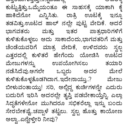
ಕುಟ್ಟುತ್ತಿತ್ತು.ಒಮ್ಮೆಯಂತೂ ಈ ಸಾಹಸಕ್ಕೆ ಯಾಕಾಗಿ ಕೈ
ಹಾಕಿದೆನೋ ಎನ್ನಿಸಿತು. ರಾತ್ರಿ ಊಟಕ್ಕೆ ಇನ್ನೂ
ತಡವಿತ್ತು.ಊಟದ ಹಾಲ್ ನಲ್ಲೇ ಪುಟ್ಟ ವೇದಿಕೆ. ಆದರೆ
ಭಾಗವತರು ಮತ್ತು ಇತರ ಪಾತ್ರಧಾರಿಗಳಿಗೆ
ಕುಳಿತುಕೊಳ್ಳಲು ಅದು ಸಾಕಾದೆಂದು,ಭಾಗವತರಿಗೆ ಮತ್ತು
ಚೆಂಡೆಯವರಿಗೆ ಮಾತ್ರ ವೇದಿಕೆ, ಉಳಿದವರು ಸ್ವಲ್ಪ
ಎತ್ತರದಲ್ಲಿ ಕುಳಿತರೆ ಹೇಗೆಂದು ಯೋಚಿಸಿ ಊಟದ
ಮೇಜುಗಳನ್ನು ಉಪಯೋಗಿಸಲು ತಯಾರಿ
ನಡೆಸಿದೆವು.ಆಗಲೇ ಒಬ್ಬರು ಅದರ ಮೇಲೆ
ಕುಳಿತುಕೊಳ್ಳತೊಡಗಿದಾಗ..ಇದೇನಾಯ್ತು..? ಮೇಜು
ಬೀಳುವಂತಾಯ್ತು! ಸರಿ, ಅಲ್ಲಿದ್ದ ಕುರ್ಚಿಗಳನ್ನೇ ಎದುರು
ಬದುರಿಗೆ ಇರಿಸಿ ಅದರಲ್ಲೇ ತೃಪ್ತಿ ಪಡಬೇಕಾಯ್ತೆನ್ನಿ. ಎಲ್ಲಾ
ಸಿದ್ಧತೆಗಳೇನೋ ಮುಗಿದರೂ ಸಭಿಕರೆಲ್ಲಾ ಇನ್ನು ಬಂದು
ಸೇರಬೇಕಷ್ಟೆ..ಚಪ್ಪಾಳೆ ತಟ್ಟಲು. ಸ್ವಲ್ಪ ಹೊತ್ತು ಕಾಯೋಣ
ಅಲ್ವಾ..ಏನ್ಹೇಳ್ತೀರಿ ನೀವು?