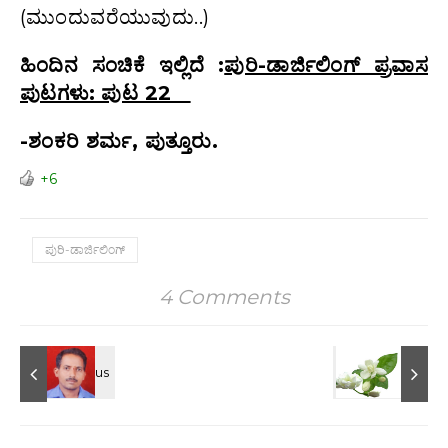
(ಮುಂದುವರೆಯುವುದು..)
ಹಿಂದಿನ ಸಂಚಿಕೆ ಇಲ್ಲಿದೆ :
ಪುರಿ-ಡಾರ್ಜಿಲಿಂಗ್ ಪ್ರವಾಸ
ಪುಟಗಳು: ಪುಟ 22
-ಶಂಕರಿ ಶರ್ಮ, ಪುತ್ತೂರು.
+6
ಪುರಿ-ಡಾರ್ಜಿಲಿಂಗ್
4 Comments