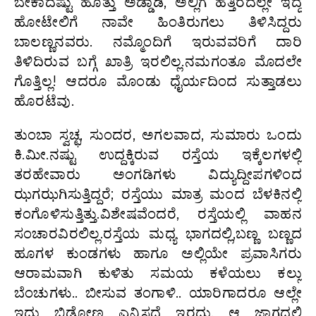
ಬೇಕಾದಷ್ಟು ಹೊತ್ತು ಅಡ್ಡಾಡಿ, ಅಲ್ಲಿಗೆ ಹತ್ತಿರದಲ್ಲೇ ಇದ್ದ
ಹೋಟೇಲಿಗೆ ನಾವೇ ಹಿಂತಿರುಗಲು ತಿಳಿಸಿದ್ದರು
ಬಾಲಣ್ಣನವರು. ನಮ್ಮೊಂದಿಗೆ ಇರುವವರಿಗೆ ದಾರಿ
ತಿಳಿದಿರುವ ಬಗ್ಗೆ ಖಾತ್ರಿ ಇರಲಿಲ್ಲ.ನಮಗಂತೂ ಮೊದಲೇ
ಗೊತ್ತಿಲ್ಲ! ಆದರೂ ಮೊಂಡು ಧೈರ್ಯದಿಂದ ಸುತ್ತಾಡಲು
ಹೊರಟೆವು.
ತುಂಬಾ ಸ್ವಚ್ಛ, ಸುಂದರ, ಅಗಲವಾದ, ಸುಮಾರು ಒಂದು
ಕಿ.ಮೀ.ನಷ್ಟು ಉದ್ದಕ್ಕಿರುವ ರಸ್ತೆಯ ಇಕ್ಕೆಲಗಳಲ್ಲಿ
ತರಹೇವಾರು ಅಂಗಡಿಗಳು ವಿದ್ಯುದ್ದೀಪಗಳಿಂದ
ಝಗಝಗಿಸುತ್ತಿದ್ದರೆ; ರಸ್ತೆಯು ಮಾತ್ರ ಮಂದ ಬೆಳಕಿನಲ್ಲಿ
ಕಂಗೊಳಿಸುತ್ತಿತ್ತು.ವಿಶೇಷವೆಂದರೆ, ರಸ್ತೆಯಲ್ಲಿ ವಾಹನ
ಸಂಚಾರವಿರಲಿಲ್ಲ.ರಸ್ತೆಯ ಮಧ್ಯ ಭಾಗದಲ್ಲಿ,ಬಣ್ಣ ಬಣ್ಣದ
ಹೂಗಳ ಕುಂಡಗಳು ಹಾಗೂ ಅಲ್ಲಿಯೇ ಪ್ರವಾಸಿಗರು
ಆರಾಮವಾಗಿ ಕುಳಿತು ಸಮಯ ಕಳೆಯಲು ಕಲ್ಲು
ಬೆಂಚುಗಳು.. ಬೀಸುವ ತಂಗಾಳಿ.. ಯಾರಿಗಾದರೂ ಆಲ್ಲೇ
ಇದ್ದು ಬಿಡೋಣ ಎನ್ನಿಸದೆ ಇರದು. ಆ ಜಾಗದಲ್ಲಿ