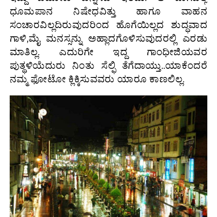
ಧೂಮಪಾನ ನಿಷೇಧವಿತ್ತು ಹಾಗೂ ವಾಹನ
ಸಂಚಾರವಿಲ್ಲದಿರುವುದರಿಂದ ಹೊಗೆಯಿಲ್ಲದ ಶುದ್ಧವಾದ
ಗಾಳಿ,ಮೈ ಮನಸ್ಸನ್ನು ಅಹ್ಲಾದಗೊಳಿಸುವುದರಲ್ಲಿ ಎರಡು
ಮಾತಿಲ್ಲ. ಎದುರಿಗೇ ಇದ್ದ ಗಾಂಧೀಜಿಯವರ
ಪುತ್ಥಳಿಯೆದುರು ನಿಂತು ಸೆಲ್ಫಿ ತೆಗೆದಾಯ್ತು..ಯಾಕೆಂದರೆ
ನಮ್ಮ ಫೋಟೋ ಕ್ಲಿಕ್ಕಿಸುವವರು ಯಾರೂ ಕಾಣಲಿಲ್ಲ.