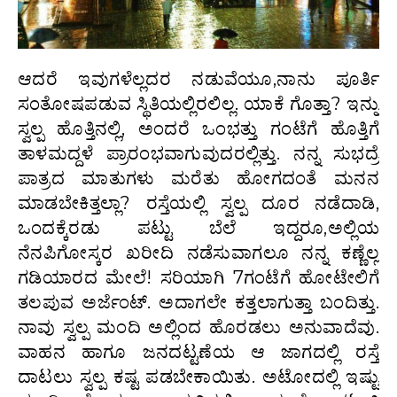
ಆದರೆ ಇವುಗಳೆಲ್ಲದರ ನಡುವೆಯೂ,ನಾನು ಪೂರ್ತಿ
ಸಂತೋಷಪಡುವ ಸ್ಥಿತಿಯಲ್ಲಿರಲಿಲ್ಲ. ಯಾಕೆ ಗೊತ್ತಾ? ಇನ್ನು
ಸ್ವಲ್ಪ ಹೊತ್ತಿನಲ್ಲಿ, ಅಂದರೆ ಒಂಭತ್ತು ಗಂಟೆಗೆ ಹೊತ್ತಿಗೆ
ತಾಳಮದ್ದಳೆ ಪ್ರಾರಂಭವಾಗುವುದರಲ್ಲಿತ್ತು. ನನ್ನ ಸುಭದ್ರೆ
ಪಾತ್ರದ ಮಾತುಗಳು ಮರೆತು ಹೋಗದಂತೆ ಮನನ
ಮಾಡಬೇಕಿತ್ತಲ್ಲಾ? ರಸ್ತೆಯಲ್ಲಿ ಸ್ವಲ್ಪ ದೂರ ನಡೆದಾಡಿ,
ಒಂದಕ್ಕೆರಡು ಪಟ್ಟು ಬೆಲೆ ಇದ್ದರೂ,ಅಲ್ಲಿಯ
ನೆನಪಿಗೋಸ್ಕರ ಖರೀದಿ ನಡೆಸುವಾಗಲೂ ನನ್ನ ಕಣ್ಣೆಲ್ಲ
ಗಡಿಯಾರದ ಮೇಲೆ! ಸರಿಯಾಗಿ 7ಗಂಟೆಗೆ ಹೋಟೇಲಿಗೆ
ತಲಪುವ ಅರ್ಜೆಂಟ್. ಅದಾಗಲೇ ಕತ್ತಲಾಗುತ್ತಾ ಬಂದಿತ್ತು.
ನಾವು ಸ್ವಲ್ಪ ಮಂದಿ ಅಲ್ಲಿಂದ ಹೊರಡಲು ಅನುವಾದೆವು.
ವಾಹನ ಹಾಗೂ ಜನದಟ್ಟಣೆಯ ಆ ಜಾಗದಲ್ಲಿ ರಸ್ತೆ
ದಾಟಲು ಸ್ವಲ್ಪ ಕಷ್ಟ ಪಡಬೇಕಾಯಿತು. ಅಟೋದಲ್ಲಿ ಇಷ್ಟು