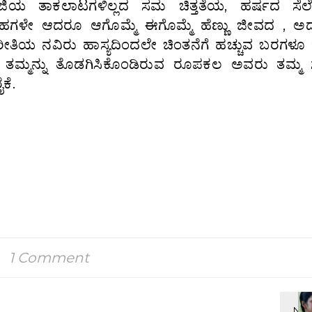
ಜಿಯ ತಾಕಲಾಟಗಳಿಲ್ಲದ ಸಮ ಚಿತ್ತತೆಯ, ಹರ್ಷದ ಸೆಲೆಗ
ರಹಗಳೇ ಆದರೂ ಆಗೊಮ್ಮೆ ಈಗೊಮ್ಮೆ ಹೆಣ್ಣು ಜೀವದ , ಅದ
ತಿಯ ನವಿರು ಹಾಸ್ಯದಿಂದಲೇ ಚಿಂತನೆಗೆ ಹಚ್ಚುವ ಬರಗಳೂ ಇಲ
 ತಮ್ಮನ್ನು ತೊಡಗಿಸಿಕೊಂಡಿರುವ ರೂಪಕಲ ಅವರು ತಮ್ಮ ಸಾ
ಕೆ.
1 Comment