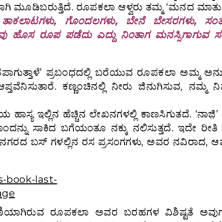
ಗಿ ಮೂಡಿಬರುತ್ತಿದೆ. ರೂಪಕಲಾ ಆಳ್ವರು ತಮ್ಮ ‘ಮನದ ಮಾತು’ವ
 ತಾಕಲಾಟಗಳು, ಗೊಂದಲಗಳು, ಬೇನೆ ಬೇಸರಗಳು, ಸ
ಾಗ ಅವು ಹೊಸ ರೂಪ ಪಡೆದು ಎದ್ದು ನಿಂತಾಗ ಮನಸ್ಸಿಗಾಗುವ 
 ನೆನಪಾಗುತ್ತಾಳೆ’ ಪ್ರಬಂಧದಲ್ಲಿ ಬರೆಯುವ ರೂಪಕಲಾ ಅಮ್ಮ 
ೆನಿಸುತಾರೆ. ಕಣ್ಣಂಚಿನಲ್ಲಿ ನೀರು ಜಿನುಗಿಸುವ, ನಮ್ಮ ನಿಮ್
ಾಸ್ಯ ಇಲ್ಲಿನ ಹೆಚ್ಚಿನ ಲೇಖನಗಳಲ್ಲಿ ಕಾಣಸಿಗುತದೆ. ‘ನಾಜ಼ಿ
ದನ್ನು ಸಾಕಿದ ಬಗೆಯಂತೂ ನಕ್ಕು ನಲಿಸುತ್ತದೆ. ಇದೇ ರೀತಿ ‘ಫ
ು’, ನಗರದ ಬಸ್ ಗಳಲ್ಲಿನ ರಸ ಪ್ರಸಂಗಗಳು, ಅವರ ನವಿರಾದ, ಆ
ೃಹಿಣಿಯಾಗಿರುವ ರೂಪಕಲಾ ಅವರ ಬರಹಗಳ ವಿಶಿಷ್ಟತೆ ಅವುಗಳ