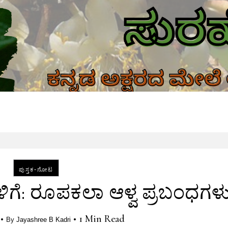
ಪುಸ್ತಕ-ನೋಟ
ೆ: ರೂಪಕಲಾ ಆಳ್ವ ಪ್ರಬಂಧಗಳ
•
•
1 Min Read
By
Jayashree B Kadri