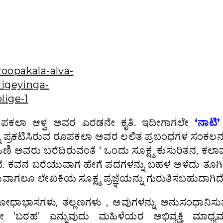
ಪಕಲಾ ಆಳ್ವ ಅವರ ಎರಡನೇ ಕೃತಿ. ಇದೀಗಾಗಲೇ
‘ನಾಟಿ’
 ಪ್ರಕಟಿಸಿರುವ ರೂಪಕಲಾ ಅವರ ಲಲಿತ ಪ್ರಬಂಧಗಳ ಸಂಕಲನ
ೋಹಿಣಿ ಅವರು ಬರೆದಿರುವಂತೆ ‘ ಒಂದು ಸೂಕ್ಷ್ಮ ಕುಸುರಿತನ, ಕಲಾವ
ದೆ. ಕವನ ಬರೆಯುವಾಗ ಹೇಗೆ ಪದಗಳನ್ನು ಬಹಳ ಅಳೆದು ತೂಗಿ 
ಗಲೂ ಲೇಖಕಿಯ ಸೂಕ್ಷ್ಮ ಪ್ರಜ್ಞೆಯನ್ನು ಗುರುತಿಸಬಹುದಾಗಿದೆ
ರೋಧಾಭಾಸಗಳು, ತಲ್ಲಣಗಳು , ಅವುಗಳನ್ನು ಅನುಸಂಧಾನಿಸು
ೇ ‘ಬರಹ’ ಎನ್ನುವುದು ಮಹಿಳೆಯರ ಅಭಿವ್ಯಕ್ತಿ ಮಾಧ್ಯಮ