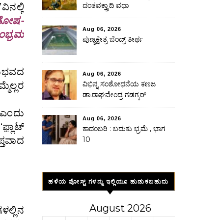
ಿನಲ್ಲಿ
ದಂತವಕ್ತ್ರಾದಿ ವಧಾ
ಂತೋಷ-
Aug 06, 2026
ಸಂಭ್ರಮ
ಪುಣ್ಯಕ್ಷೇತ್ರ ಬೆಂದ್ರ್ ತೀರ್ಥ
ಅನುಭವದ
Aug 06, 2026
ಮೆಲ್ಲರ
ವಿಭಿನ್ನ ಸಂಶೋಧನೆಯ ಕಣಜ
ಡಾ.ರಾಘವೇಂದ್ರ ಗಡಗ್ಕರ್
’ ಎಂದು
Aug 06, 2026
಼್ಲಾಟ್
ಕಾದಂಬರಿ : ಬದುಕು ಭ್ರಮೆ , ಭಾಗ
ಪ್ತವಾದ
10
ಹಳೆಯ ಪೋಸ್ಟ್ ಗಳನ್ನು ಇಲ್ಲಿಯೂ ಹುಡುಕಬಹುದು
August 2026
ಲ್ಲಿನ