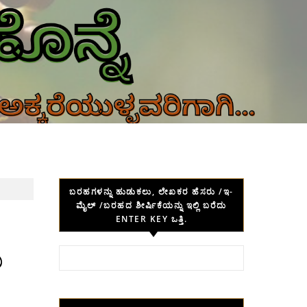
ಬರಹಗಳನ್ನು ಹುಡುಕಲು, ಲೇಖಕರ ಹೆಸರು /ಇ-
ಮೈಲ್ /ಬರಹದ ಶೀರ್ಷಿಕೆಯನ್ನು ಇಲ್ಲಿ ಬರೆದು
ENTER KEY ಒತ್ತಿ.
ು
Search for: