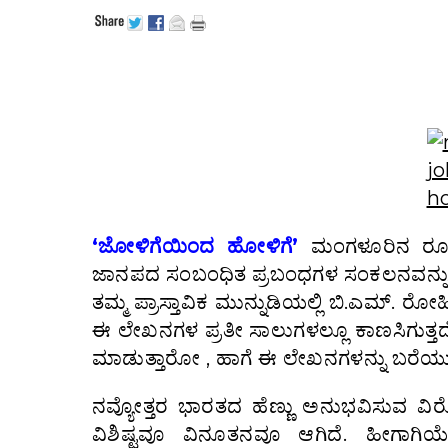
‘ಜೋಳಿಗೆಯಿಂದ ಹೋಳಿಗೆ’
ಮಂಗಳೂರಿನ ರೂ
ಜಾನಪದ ಸಂಬಂಧಿತ ಪ್ರಬಂಧಗಳ ಸಂಕಲನವನ್ನು
ತಮ್ಮ ಪ್ರಾಸ್ತಾವಿಕ ಮುನ್ನುಡಿಯಲ್ಲಿ ಬಿ.ಎಮ್. ರ
ಈ ಲೇಖನಗಳ ಪ್ರತೀ ಸಾಲುಗಳಲ್ಲೂ ಕಾಣಸಿಗುತ್ತ
ಮಾಡುತ್ತಾರೋ , ಹಾಗೆ ಈ ಲೇಖನಗಳನ್ನು ಬರೆಯುವಾ
ನವ್ಯೋತ್ತರ ಭಾರತದ ಹೆಣ್ಣು ಅನುಭವಿಸುವ ವಿ
ವಿಶಿಷ್ಟವೂ ವಿನೂತನವೂ ಆಗಿದೆ. ಹೀಗಾಗಿಯ