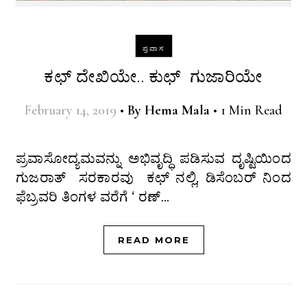
ಪ್ರವಾಸ
ಕಛ್ ದೇಖಿಯೇ.. ಕುಛ್ ಗುಜಾರಿಯೇ
February 14, 2019
•
By
Hema Mala
•
1 Min Read
ಪ್ರವಾಸೋದ್ಯಮವನ್ನು ಅಭಿವೃದ್ಧಿ ಪಡಿಸುವ ದೃಷ್ಟಿಯಿಂದ
ಗುಜರಾತ್ ಸರಕಾರವು ಕಛ್ ನಲ್ಲಿ, ಡಿಸೆಂಬರ್ ನಿಂದ
ಫೆಬ್ರವರಿ ತಿಂಗಳ ವರೆಗೆ ‘ ರಣ್…
READ MORE