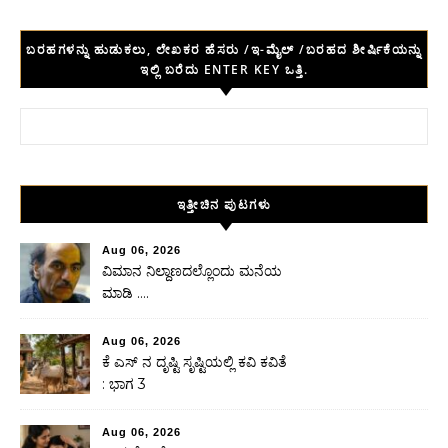
ಬರಹಗಳನ್ನು ಹುಡುಕಲು, ಲೇಖಕರ ಹೆಸರು /ಇ-ಮೈಲ್ /ಬರಹದ ಶೀರ್ಷಿಕೆಯನ್ನು
ಇಲ್ಲಿ ಬರೆದು ENTER KEY ಒತ್ತಿ.
Search for:
ಇತ್ತೀಚಿನ ಪುಟಗಳು
Aug 06, 2026
ವಿಮಾನ ನಿಲ್ದಾಣದಲ್ಲೊಂದು ಮನೆಯ
ಮಾಡಿ ….
Aug 06, 2026
ಕೆ ಎಸ್ ನ ದೃಷ್ಟಿ ಸೃಷ್ಟಿಯಲ್ಲಿ ಕವಿ ಕವಿತೆ
: ಭಾಗ 3
Aug 06, 2026