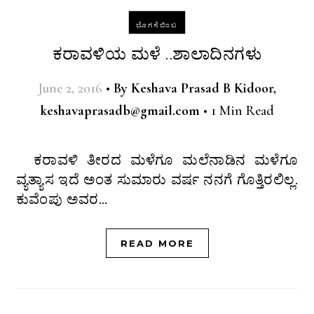
ಬೊಗಸೆಬಿಂಬ
ಕರಾವಳಿಯ ಮಳೆ ..ಶಾಲಾದಿನಗಳು
June 2, 2016
•
By
Keshava Prasad B Kidoor,
keshavaprasadb@gmail.com
•
1 Min Read
ಕರಾವಳಿ ತೀರದ ಮಳೆಗೂ ಮಲೆನಾಡಿನ ಮಳೆಗೂ
ವ್ಯತ್ಯಾಸ ಇದೆ ಅಂತ ಸುಮಾರು ವರ್ಷ ನನಗೆ ಗೊತ್ತಿರಲಿಲ್ಲ.
ಕುವೆಂಪು ಅವರ…
READ MORE