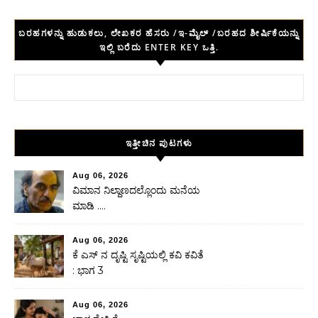
ಬರಹಗಳನ್ನು ಹುಡುಕಲು, ಲೇಖಕರ ಹೆಸರು /ಇ-ಮೈಲ್ /ಬರಹದ ಶೀರ್ಷಿಕೆಯನ್ನು
ಇಲ್ಲಿ ಬರೆದು ENTER KEY ಒತ್ತಿ.
Search for:
ಇತ್ತೀಚಿನ ಪುಟಗಳು
Aug 06, 2026
ವಿಮಾನ ನಿಲ್ದಾಣದಲ್ಲೊಂದು ಮನೆಯ
ಮಾಡಿ ….
Aug 06, 2026
ಕೆ ಎಸ್ ನ ದೃಷ್ಟಿ ಸೃಷ್ಟಿಯಲ್ಲಿ ಕವಿ ಕವಿತೆ
: ಭಾಗ 3
Aug 06, 2026