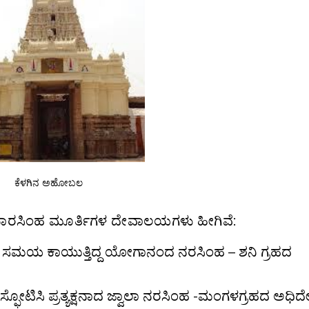
ಕೆಳಗಿನ ಅಹೋಬಲ
ವನಾರಸಿಂಹ ಮೂರ್ತಿಗಳ ದೇವಾಲಯಗಳು ಹೀಗಿವೆ:
ಗಿ ಸಮಯ ಕಾಯುತ್ತಿದ್ದ ಯೋಗಾನಂದ ನರಸಿಂಹ – ಶನಿ ಗ್ರಹದ
ೆ ಸ್ಫೋಟಿಸಿ ಪ್ರತ್ಯಕ್ಷನಾದ ಜ್ವಾಲಾ ನರಸಿಂಹ -ಮಂಗಳಗ್ರಹದ ಅಧಿದ