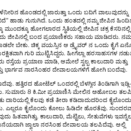
ೆ ಮಳೆನೀರಿನ ಹೊಂಡದಲ್ಲಿ ಜಾರುತ್ತಾ ಒಂದು ಬದಿಗೆ ವಾಲುವುದನ್ನು
ಿದೆ” ಹಾಡು ಗುನುಗಿದೆ. ಒಂದು ಹಂತದಲ್ಲಿ ನಮ್ಮ ಜೀಪಿನ ಹಿಂದಿನ
 ಮುಂದಕ್ಕೂ ಹೋಗಲಾರದ ಸ್ಥಿತಿಯಲ್ಲಿ ಜೀಪಿನ ಚಕ್ರ ಕೆಸರಿನಲ್ಲಿ
ನೊಂದು ಜೀಪಿನಲ್ಲಿ ಬಂದ ಪ್ರಯಾಣಿಕರು ಸಹಾಯ ಮಾಡಿದರು. ನಮ್
ಾಡಲೇ ಬೇಕು. ಚಿಕ್ಕ ವಯಸ್ಸಿನ ಆ ಡ್ರೈವರ್ ನ ಒಂದು ಕೈಗೆ ಏ
ಕ್ಷಿತವಾಗಿ ಗುರಿ ಮುಟ್ಟಿಸಿದ್ದರು. ಹೀಗೆಲ್ಲಾ ಹರಸಾಹಸಗಳ ನಡು
ರಸ್ತೆಯ ಪ್ರಯಾಣ ಮಾಡಿ, ಆಮೇಲೆ ಸ್ವಲ್ಪ ಕಾಲುದಾರಿ ಮತ್ತು
ಮತ್ತು ಭಾರ್ಗವ ನಾರಸಿಂಹರ ದೇವಾಲಯಗಳಿಗೆ ಹೋಗಿ ಬಂದೆವು.
ರಾದೆವು. ಹತ್ತಿರದ ಹೋಟೆಲ್ ಒಂದರಲ್ಲಿ ಬೆಳಗ್ಗಿನ ತಿಂಡಿಗಾಗಿ ಇಡ್ಲ
ತು. ಸುಮಾರು 8 ಕಿ.ಮೀ ಪ್ರಯಾಣಿಸಿ ಮೇಲಿನ ಅಹೋಬಲ ತಲಪಿ
ಕಾಡು ದಾರಿಯಲ್ಲಿ ಕೆಲವು ಕಡೆ ತೀರಾ ಕಡಿದಾದುದರಿಂದ ಕೈಲೊಂದ
ು. ಎಲ್ಲರೂ ಕೈಲೊಂದು ಕೋಲು ಹಿಡಿದೇ ಹೊರತೆವು. ಸುಂದರ
ಹಿತವಾಗಿತ್ತು. ಕಾಲುದಾರಿ, ಮೆಟ್ಟಿಲು, ಸೇತುವೆಗಳು ಇವನ್ನೆಲ್
ನೆಯದಾಗಿ ಜ್ವಾಲಾ ನರಸಿಂಹ ದೇವಾಲಯ ತಲಪಿದೆವು. ಅಲ್ಲಿ