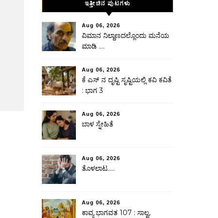
ಇತ್ತೀಚಿನ ಪುಟಗಳು
Aug 06, 2026
ವಿಮಾನ ನಿಲ್ದಾಣದಲ್ಲೊಂದು ಮನೆಯ
ಮಾಡಿ ….
Aug 06, 2026
ಕೆ ಎಸ್ ನ ದೃಷ್ಟಿ ಸೃಷ್ಟಿಯಲ್ಲಿ ಕವಿ ಕವಿತೆ
: ಭಾಗ 3
Aug 06, 2026
ಬಾಳ ಸ್ನೇಹಿತೆ
Aug 06, 2026
ತೊಳಲಾಟ…..
Aug 06, 2026
ಕಾವ್ಯ ಭಾಗವತ 107 : ಸಾಲ್ವ,