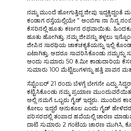
ನಮ್ಮ ಮುಂದೆ ಹೋಗುತ್ತಿದ್ದ ಜೀಪು ಇದ್ದಕ್ಕಿದ್ದಂತ
ಕಂಡಾಗ ರಸ್ತೆಯಲ್ಲಿಯೇ ” ಅಂಬಿಗಾ ನಾ ನಿನ್ನ ನಂಬ
ಕೆಸರಿನಲ್ಲಿ ಹೂತು ಕರ್ಣನ ರಥವಾಯಿತು. ಹಿಂದಕ್ಕೂ
ಹೂತು ಹೋಗಿತ್ತು. ನಮ್ಮ ಜೀಪನ್ನು ತಳ್ಳಲು ಇನ್
ಜೀಪಿನ ಸಾರಥಿಯ ಚಾಕಚಕ್ಯತೆಯನ್ನು ಇಲ್ಲಿ ಕೊಂಡ
ಏಟಾಗಿತ್ತು. ಆದರೂ ಸಾವರಿಸಿಕೊಂಡು ನಮ್ಮನ್ನು ಸುರ
ಅಂದು ಸುಮಾರು 50 ಕಿ.ಮೀ ಕಾಡುದಾರಿಯ ಕೆಸರು 
ಸುಮಾರು 100 ಮೆಟ್ಟಿಲುಗಳನ್ನು ಹತ್ತಿ ಪಾವನ 
ಸೆಪ್ಟೆಂಬರ್ 21 ರಂದು ಬೆಳಗ್ಗೆ ಬೇಗನೇ ಎದ್ದು ಸಿದ್ಧ
ಕಟ್ಟಿಸಿಕೊಂಡು ನಮ್ಮ ಪ್ರಯಾಣ ಮುಂದುವರೆಯಿ
ಅಲ್ಲಿ ನಮಗೆ ಒಬ್ಬರು ಗೈಡ್ ಇದ್ದರು. ಮುಂದಿನ 
ಕೋಲು ಇದ್ದರೆ ಅನುಕೂಲ ಎಂದು ಗೈಡ್ ಹೇಳಿದರ
ಪರಿಸರದಲ್ಲಿ ತಂಪಾದ ಹವೆಯಲ್ಲಿ ಚಾರಣ ಮಾಡುವುದು 
ದಾಟಿ ಸುಮಾರು 2 ಗಂಟೆಯ ಚಾರಣ ಮುಗಿಸಿ, ಕೊ