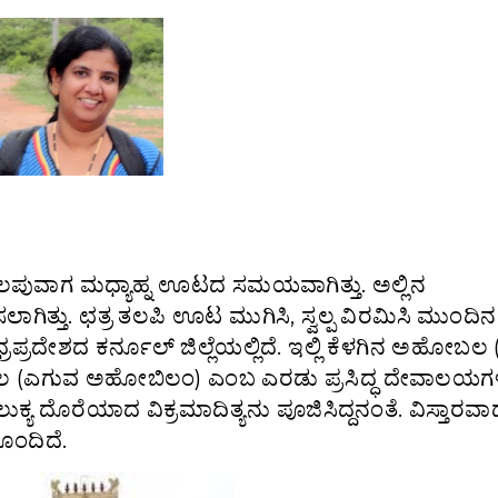
ಾಗ ಮಧ್ಯಾಹ್ನ ಊಟದ ಸಮಯವಾಗಿತ್ತು. ಅಲ್ಲಿನ
ಿಸಲಾಗಿತ್ತು. ಛತ್ರ ತಲಪಿ ಊಟ ಮುಗಿಸಿ, ಸ್ವಲ್ಪ ವಿರಮಿಸಿ ಮುಂದಿನ
ರಪ್ರದೇಶದ ಕರ್ನೂಲ್ ಜಿಲ್ಲೆಯಲ್ಲಿದೆ. ಇಲ್ಲಿ ಕೆಳಗಿನ ಅಹೋಬಲ 
(ಎಗುವ ಅಹೋಬಿಲಂ) ಎಂಬ ಎರಡು ಪ್ರಸಿದ್ಧ ದೇವಾಲಯಗಳಿ
್ಯ ದೊರೆಯಾದ ವಿಕ್ರಮಾದಿತ್ಯನು ಪೂಜಿಸಿದ್ದನಂತೆ. ವಿಸ್ತಾರವ
ೊಂದಿದೆ.