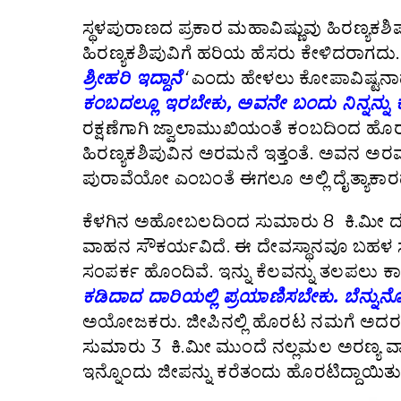
ಸ್ಥಳಪುರಾಣದ ಪ್ರಕಾರ ಮಹಾವಿಷ್ಣುವು ಹಿರಣ್ಯಕಶಿಪು
ಹಿರಣ್ಯಕಶಿಪುವಿಗೆ ಹರಿಯ ಹೆಸರು ಕೇಳಿದರಾಗದ
ಶ್ರೀಹರಿ ಇದ್ದಾನೆ
‘
ಎಂದು ಹೇಳಲು ಕೋಪಾವಿಷ್ಟನಾದ
ಕಂಬದಲ್ಲೂ ಇರಬೇಕು, ಅವನೇ ಬಂದು ನಿನ್ನನ್ನು
ರಕ್ಷಣೆಗಾಗಿ ಜ್ವಾಲಾಮುಖಿಯಂತೆ ಕಂಬದಿಂದ ಹೊರಬ
ಹಿರಣ್ಯಕಶಿಪುವಿನ ಅರಮನೆ ಇತ್ತಂತೆ. ಅವನ ಅರ
ಪುರಾವೆಯೋ ಎಂಬಂತೆ ಈಗಲೂ ಅಲ್ಲಿ ದೈತ್ಯಾಕಾರದ
ಕೆಳಗಿನ ಅಹೋಬಲದಿಂದ ಸುಮಾರು 8 ಕಿ.ಮೀ ದೂರ
ವಾಹನ ಸೌಕರ್ಯವಿದೆ. ಈ ದೇವಸ್ಥಾನವೂ ಬಹಳ ಸೊ
ಸಂಪರ್ಕ ಹೊಂದಿವೆ. ಇನ್ನು ಕೆಲವನ್ನು ತಲಪಲು
ಕಡಿದಾದ ದಾರಿಯಲ್ಲಿ ಪ್ರಯಾಣಿಸಬೇಕು. ಬೆನ್
ಅಯೋಜಕರು. ಜೀಪಿನಲ್ಲಿ ಹೊರಟ ನಮಗೆ ಅದರ 
ಸುಮಾರು 3 ಕಿ.ಮೀ ಮುಂದೆ ನಲ್ಲಮಲ ಅರಣ್ಯ ವ್ಯಾಪ
ಇನ್ನೊಂದು ಜೀಪನ್ನು ಕರೆತಂದು ಹೊರಟಿದ್ದಾಯಿತು