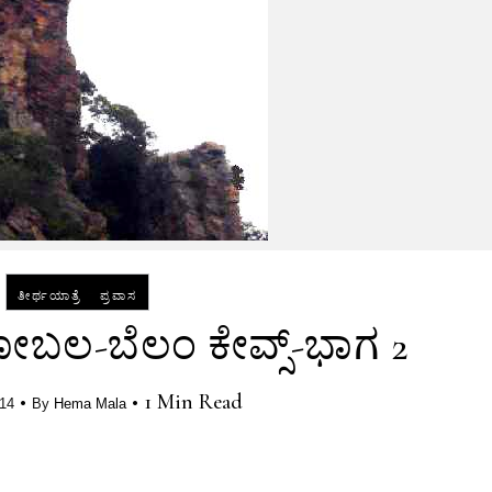
-
ತೀರ್ಥಯಾತ್ರೆ
ಪ್ರವಾಸ
ಲ-ಬೆಲಂ ಕೇವ್ಸ್-ಭಾಗ 2
•
•
1 Min Read
014
By
Hema Mala