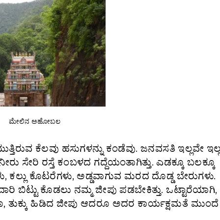
ಮೇಲಿನ ಅಹೋಬಲ
 ಮೇಯುತ್ತಿರುವ ಕೆಲವು ಹಸುಗಳನ್ನು ಕಂಡೆವು. ಜನವಸತಿ ಇಲ್ಲವೇ ಇಲ್
 ನೀರು ಸೇರಿ ರಸ್ತೆ ಕಂಬಳದ ಗದ್ದೆಯಂತಾಗಿತ್ತು. ಎಡಕ್ಕೂ ಬಲಕ್ಕೂ
ವುಗಳು, ಕಲ್ಲು ಕೊಟರೆಗಳು, ಅಡ್ಡವಾಗುವ ಮರದ ದೊಡ್ಡ ಬೇರುಗಳು.
 ಬಿಟ್ಟು ಕೊಡಲು ನಮ್ಮ ಜೀಪು ಪಡಬೇಕಿತ್ತು. ಒಟ್ಟಾರೆಯಾಗಿ
ೂ, ತುಕ್ಕು ಹಿಡಿದ ಜೀಪು ಆದರೂ ಅದರ ಕಾರ್ಯಕ್ಷಮತೆ ಮುಂದೆ