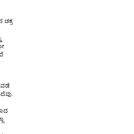
 ಚಕ್ರ
ಮ
ನೋ
ವೆ
ಿ-ವಡೆ
ದೆವು.
ು
ವಾದ
ಲಾ