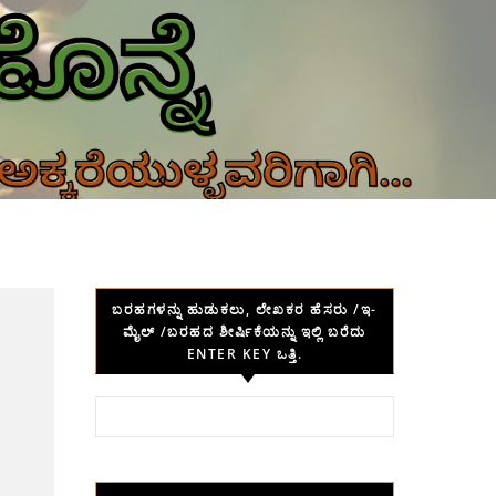
ಬರಹಗಳನ್ನು ಹುಡುಕಲು, ಲೇಖಕರ ಹೆಸರು /ಇ-
ಮೈಲ್ /ಬರಹದ ಶೀರ್ಷಿಕೆಯನ್ನು ಇಲ್ಲಿ ಬರೆದು
ENTER KEY ಒತ್ತಿ.
Search for: