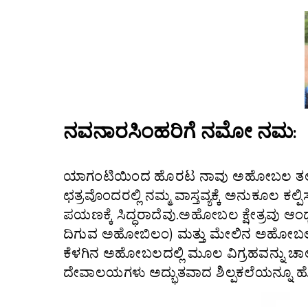
ನವನಾರಸಿಂಹರಿಗೆ ನಮೋ ನಮ:
ಯಾಗಂಟಿಯಿಂದ ಹೊರಟ ನಾವು ಅಹೋಬಲ ತಲಪುವ
ಛತ್ರವೊಂದರಲ್ಲಿ ನಮ್ಮ ವಾಸ್ತವ್ಯಕ್ಕೆ ಅನುಕೂಲ ಕಲ್ಪ
ಪಯಣಕ್ಕೆ ಸಿದ್ಧರಾದೆವು.ಅಹೋಬಲ ಕ್ಷೇತ್ರವು ಆಂಧ್
ದಿಗುವ ಅಹೋಬಿಲಂ) ಮತ್ತು ಮೇಲಿನ ಅಹೋಬಲ 
ಕೆಳಗಿನ ಅಹೋಬಲದಲ್ಲಿ ಮೂಲ ವಿಗ್ರಹವನ್ನು ಚಾಲುಕ
ದೇವಾಲಯಗಳು ಅದ್ಭುತವಾದ ಶಿಲ್ಪಕಲೆಯನ್ನೂ ಹ