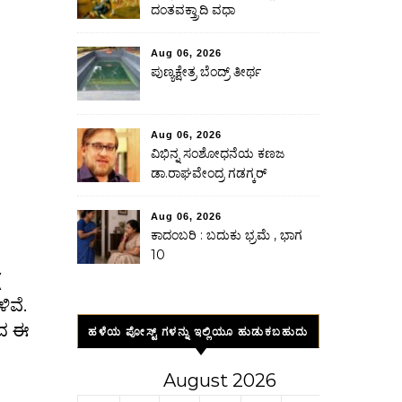
ದಂತವಕ್ತ್ರಾದಿ ವಧಾ
Aug 06, 2026
ಪುಣ್ಯಕ್ಷೇತ್ರ ಬೆಂದ್ರ್ ತೀರ್ಥ
Aug 06, 2026
ವಿಭಿನ್ನ ಸಂಶೋಧನೆಯ ಕಣಜ
ಡಾ.ರಾಘವೇಂದ್ರ ಗಡಗ್ಕರ್
Aug 06, 2026
ಕಾದಂಬರಿ : ಬದುಕು ಭ್ರಮೆ , ಭಾಗ
10
(
ವೆ.
ಾದ ಈ
ಹಳೆಯ ಪೋಸ್ಟ್ ಗಳನ್ನು ಇಲ್ಲಿಯೂ ಹುಡುಕಬಹುದು
August 2026