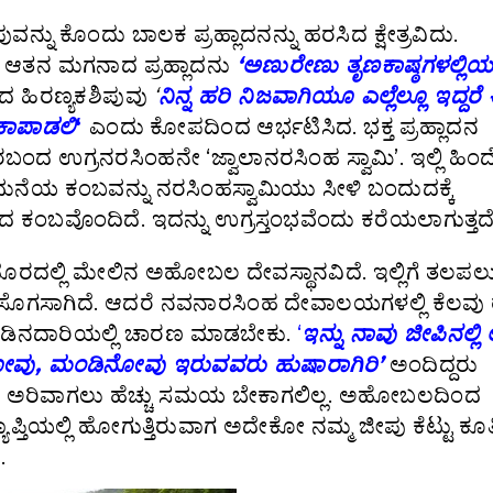
ವನ್ನು ಕೊಂದು ಬಾಲಕ ಪ್ರಹ್ಲಾದನನ್ನು ಹರಸಿದ ಕ್ಷೇತ್ರವಿದು.
ು. ಆತನ ಮಗನಾದ ಪ್ರಹ್ಲಾದನು
‘ಅಣುರೇಣು ತೃಣಕಾಷ್ಠಗಳಲ್ಲಿ
 ಹಿರಣ್ಯಕಶಿಪುವು
‘
ನಿನ್ನ ಹರಿ ನಿಜವಾಗಿಯೂ ಎಲ್ಲೆಲ್ಲೂ ಇದ್ದರೆ
 ಕಾಪಾಡಲಿ
‘
ಎಂದು ಕೋಪದಿಂದ ಆರ್ಭಟಿಸಿದ. ಭಕ್ತ ಪ್ರಹ್ಲಾದನ
ಂದ ಉಗ್ರನರಸಿಂಹನೇ ‘ಜ್ವಾಲಾನರಸಿಂಹ ಸ್ವಾಮಿ’. ಇಲ್ಲಿ ಹಿಂದ
ಮನೆಯ ಕಂಬವನ್ನು ನರಸಿಂಹಸ್ವಾಮಿಯು ಸೀಳಿ ಬಂದುದಕ್ಕೆ
 ಕಂಬವೊಂದಿದೆ. ಇದನ್ನು ಉಗ್ರಸ್ತಂಭವೆಂದು ಕರೆಯಲಾಗುತ್ತದೆ
ದಲ್ಲಿ ಮೇಲಿನ ಅಹೋಬಲ ದೇವಸ್ಥಾನವಿದೆ. ಇಲ್ಲಿಗೆ ತಲಪಲ
ಗಸಾಗಿದೆ. ಆದರೆ ನವನಾರಸಿಂಹ ದೇವಾಲಯಗಳಲ್ಲಿ ಕೆಲವು ರಸ
 ಕಾಡಿನದಾರಿಯಲ್ಲಿ ಚಾರಣ ಮಾಡಬೇಕು.
‘
ಇನ್ನು ನಾವು ಜೀಪಿನಲ್ಲಿ 
ನುನೋವು, ಮಂಡಿನೋವು ಇರುವವರು ಹುಷಾರಾಗಿರಿ’
ಅಂದಿದ್ದರು
ಅರಿವಾಗಲು ಹೆಚ್ಚು ಸಮಯ ಬೇಕಾಗಲಿಲ್ಲ. ಅಹೋಬಲದಿಂದ
್ತಿಯಲ್ಲಿ ಹೋಗುತ್ತಿರುವಾಗ ಅದೇಕೋ ನಮ್ಮ ಜೀಪು ಕೆಟ್ಟು ಕೂತ
.