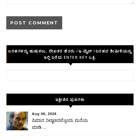
ಬರಹಗಳನ್ನು ಹುಡುಕಲು, ಲೇಖಕರ ಹೆಸರು /ಇ-ಮೈಲ್ /ಬರಹದ ಶೀರ್ಷಿಕೆಯನ್ನು
ಇಲ್ಲಿ ಬರೆದು ENTER KEY ಒತ್ತಿ.
Search for:
ಇತ್ತೀಚಿನ ಪುಟಗಳು
Aug 06, 2026
ವಿಮಾನ ನಿಲ್ದಾಣದಲ್ಲೊಂದು ಮನೆಯ
ಮಾಡಿ ….