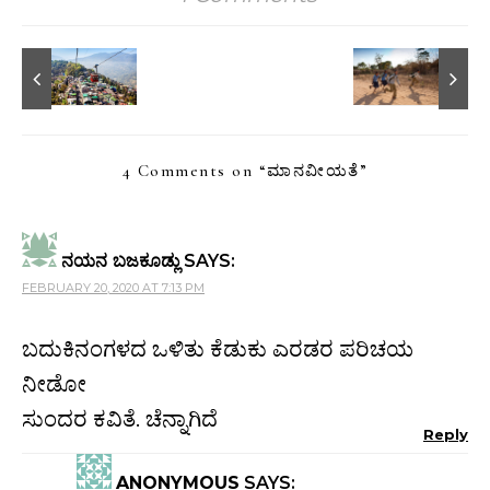
4 Comments on “
ಮಾನವೀಯತೆ
”
ನಯನ ಬಜಕೂಡ್ಲು
SAYS:
FEBRUARY 20, 2020 AT 7:13 PM
ಬದುಕಿನಂಗಳದ ಒಳಿತು ಕೆಡುಕು ಎರಡರ ಪರಿಚಯ
ನೀಡೋ
ಸುಂದರ ಕವಿತೆ. ಚೆನ್ನಾಗಿದೆ
Reply
ANONYMOUS
SAYS: