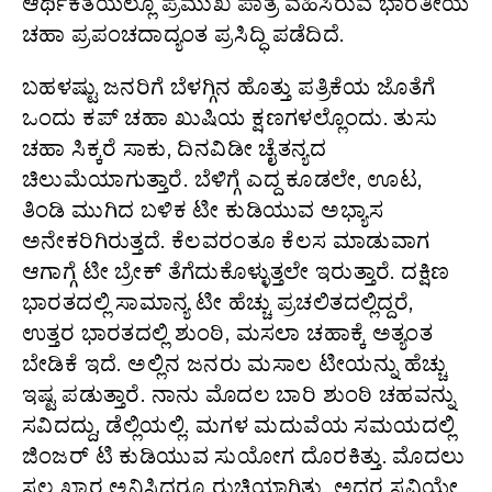
ಆರ್ಥಿಕತೆಯಲ್ಲೂ ಪ್ರಮುಖ ಪಾತ್ರ ವಹಿಸಿರುವ ಭಾರತೀಯ
ಚಹಾ ಪ್ರಪಂಚದಾದ್ಯಂತ ಪ್ರಸಿದ್ಧಿ ಪಡೆದಿದೆ.
ಬಹಳಷ್ಟು ಜನರಿಗೆ ಬೆಳಗ್ಗಿನ ಹೊತ್ತು ಪತ್ರಿಕೆಯ ಜೊತೆಗೆ
ಒಂದು ಕಪ್ ಚಹಾ ಖುಷಿಯ ಕ್ಷಣಗಳಲ್ಲೊಂದು. ತುಸು
ಚಹಾ ಸಿಕ್ಕರೆ ಸಾಕು, ದಿನವಿಡೀ ಚೈತನ್ಯದ
ಚಿಲುಮೆಯಾಗುತ್ತಾರೆ. ಬೆಳಿಗ್ಗೆ ಎದ್ದ ಕೂಡಲೇ, ಊಟ,
ತಿಂಡಿ ಮುಗಿದ ಬಳಿಕ ಟೀ ಕುಡಿಯುವ ಅಭ್ಯಾಸ
ಅನೇಕರಿಗಿರುತ್ತದೆ. ಕೆಲವರಂತೂ ಕೆಲಸ ಮಾಡುವಾಗ
ಆಗಾಗ್ಗೆ ಟೀ ಬ್ರೇಕ್ ತೆಗೆದುಕೊಳ್ಳುತ್ತಲೇ ಇರುತ್ತಾರೆ. ದಕ್ಷಿಣ
ಭಾರತದಲ್ಲಿ ಸಾಮಾನ್ಯ ಟೀ ಹೆಚ್ಚು ಪ್ರಚಲಿತದಲ್ಲಿದ್ದರೆ,
ಉತ್ತರ ಭಾರತದಲ್ಲಿ ಶುಂಠಿ, ಮಸಲಾ ಚಹಾಕ್ಕೆ ಅತ್ಯಂತ
ಬೇಡಿಕೆ ಇದೆ. ಅಲ್ಲಿನ ಜನರು ಮಸಾಲ ಟೀಯನ್ನು ಹೆಚ್ಚು
ಇಷ್ಟ ಪಡುತ್ತಾರೆ. ನಾನು ಮೊದಲ ಬಾರಿ ಶುಂಠಿ ಚಹವನ್ನು
ಸವಿದದ್ದು, ಡೆಲ್ಲಿಯಲ್ಲಿ. ಮಗಳ ಮದುವೆಯ ಸಮಯದಲ್ಲಿ
ಜಿಂಜರ್ ಟಿ ಕುಡಿಯುವ ಸುಯೋಗ ದೊರಕಿತ್ತು. ಮೊದಲು
ಸ್ವಲ್ಪ ಖಾರ ಅನಿಸಿದರೂ ರುಚಿಯಾಗಿತ್ತು. ಅದರ ಸವಿಯೇ