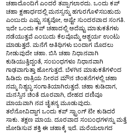
ಚಹಾದೊಂದಿಗೆ ಎಂದರೆ ತಪ್ಪಾಗಲಾರದು. ಒಂದು ಕಪ್
ಚಹಾ ಕ್ಷಣಾರ್ಧದಲ್ಲಿ ಮನಸ್ಸನ್ನು ಹಗುರಗೊಳಿಸಬಹುದು
ಎಂಬುದು ಎಷ್ಟು ಸತ್ಯವೋ, ಅಷ್ಟೇ ಸುಂದರವಾದ ಸಂಗತಿ.
ಇದೇ ಒಂದು ಕಪ್ ಚಹಾದಲ್ಲಿ ಅದೆಷ್ಟು ಮಾತುಕತೆಗಳು
ನಡೆಯುತ್ತವೆ ಎಂಬುದು ಕೆಲವೊಮ್ಮೆ ಆಶ್ಚರ್ಯ ಉಂಟು
ಮಾಡುತ್ತದೆ. ಮನೆಗೆ ಅತಿಥಿಗಳು ಬಂದಾಗ ಮೊದಲು
ನೀಡುವುದೇ ಚಹಾ. ಬಿಸಿ ಚಹಾ ನಿಧಾನವಾಗಿ
ಕುಡಿಯುತ್ತಿದ್ದಂತೆ, ಸಂಬಂಧಗಳೂ ನಿಧಾನವಾಗಿ
ಗಾಢವಾಗುತ್ತಾ ಹೋಗುತ್ತದೆ. ಬೆಳಗಿನ ಮಾತುಕತೆಗಳಿಂದ
ಹಿಡಿದು ರಾತ್ರಿಯ ನೀರವ ಮೌನ ಚಿಂತನೆಗಳಲ್ಲಿ ಚಹಾ
ನಮ್ಮ ನಿಶ್ಯಬ್ಧ ಸಂಗಾತಿಯಾಗಿರುತ್ತದೆ. ಚಹಾ ಕುಡಿದಾಗ,
ಮನಸ್ಸಿನ ಚಿಂತೆ ದೂರವಾಗಿ, ದೇಹದ ದಣಿವೂ
ಮಾಯವಾಗಿ ನವ ಚೈತನ್ಯ ಮೂಡುವುದು.
ತಲೆನೋವಿದ್ದಾಗ ಒಂದು ಕಪ್ ಸ್ಟ್ರಾಂಗ್ ಟೀ ಕುಡಿದರೆ
ಸಾಕು. ತಕ್ಷಣ ಮಾಯ. ದೂರವಾದ ಸಂಬಂಧಗಳನ್ನು ಮತ್ತೆ
ಜೋಡಿಸುವ ಶಕ್ತಿ ಈ ಚಹಾಕ್ಕೆ ಇದೆ. ಮರೆಯಲಾಗದ