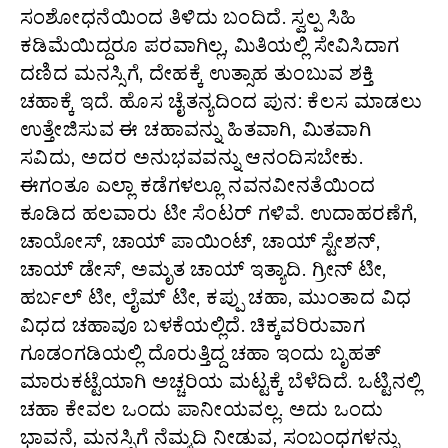
ಸಂಶೋಧನೆಯಿಂದ ತಿಳಿದು ಬಂದಿದೆ. ಸ್ವಲ್ಪ ಸಿಹಿ
ಕಡಿಮೆಯಿದ್ದರೂ ಪರವಾಗಿಲ್ಲ, ಮಿತಿಯಲ್ಲಿ ಸೇವಿಸಿದಾಗ
ದಣಿದ ಮನಸ್ಸಿಗೆ, ದೇಹಕ್ಕೆ ಉತ್ಸಾಹ ತುಂಬುವ ಶಕ್ತಿ
ಚಹಾಕ್ಕೆ ಇದೆ. ಹೊಸ ಚೈತನ್ಯದಿಂದ ಪುನ: ಕೆಲಸ ಮಾಡಲು
ಉತ್ತೇಜಿಸುವ ಈ ಚಹಾವನ್ನು ಹಿತವಾಗಿ, ಮಿತವಾಗಿ
ಸವಿದು, ಅದರ ಅನುಭವವನ್ನು ಆನಂದಿಸಬೇಕು.
ಈಗಂತೂ ಎಲ್ಲಾ ಕಡೆಗಳಲ್ಲೂ ನವನವೀನತೆಯಿಂದ
ಕೂಡಿದ ಹಲವಾರು ಟೀ ಸೆಂಟರ್ ಗಳಿವೆ. ಉದಾಹರಣೆಗೆ,
ಚಾಯೋಸ್, ಚಾಯ್ ಪಾಯಿಂಟ್, ಚಾಯ್ ಸ್ಟೇಶನ್,
ಚಾಯ್ ಡೇಸ್, ಅಮೃತ ಚಾಯ್ ಇತ್ಯಾದಿ. ಗ್ರೀನ್ ಟೀ,
ಹರ್ಬಲ್ ಟೀ, ಲೈಮ್ ಟೀ, ಕಪ್ಪು ಚಹಾ, ಮುಂತಾದ ವಿಧ
ವಿಧದ ಚಹಾವೂ ಬಳಕೆಯಲ್ಲಿದೆ. ಚಿಕ್ಕವರಿರುವಾಗ
ಗೂಡಂಗಡಿಯಲ್ಲಿ ದೊರುತ್ತಿದ್ದ ಚಹಾ ಇಂದು ಬೃಹತ್
ಮಾರುಕಟ್ಟೆಯಾಗಿ ಅಚ್ಚರಿಯ ಮಟ್ಟಕ್ಕೆ ಬೆಳೆದಿದೆ. ಒಟ್ಟಿನಲ್ಲಿ
ಚಹಾ ಕೇವಲ ಒಂದು ಪಾನೀಯವಲ್ಲ. ಅದು ಒಂದು
ಭಾವನೆ, ಮನಸ್ಸಿಗೆ ನೆಮ್ಮದಿ ನೀಡುವ, ಸಂಬಂಧಗಳನ್ನು