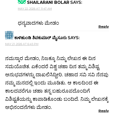
SHAILARANI BOLAR
SAYS:
MAY 22, 2026 AT 11:47 AM
ಧನ್ಯವಾದಗಳು ಮೇಡಂ
Reply
ಕಾಳಿಹುಂಡಿ ಶಿವಕುಮಾರ್ ಮೈಸೂರು
SAYS:
MAY 21, 2026 AT 6:45 PM
ನಮಸ್ಕಾರ ಮೇಡಂ, ನಿಜಕ್ಕೂ ನಿಮ್ಮ ಲೇಖನ ಈ ದಿನ
ಸಮಯೊಚಿತ. ಏಕೆಂದರೆ ವಿಶ್ವ ಚಹಾ ದಿನ ತಮ್ಮ ವಿಶಿಷ್ಟ
ಅನುಭವಗಳನ್ನು ದಾಖಲಿಸಿದ್ದೀರಿ. ಚಹಾದ ಸವಿ ಸವಿ ನೆನಪು
ನಮ್ಮ ಮನದಲ್ಲಿ ಇಂದು ಮೂಡಿತು. ಆ ಕಾಲದಿಂದ ಈ
ಕಾಲದವರೆಗೂ ಚಹಾ ತನ್ನ ಬಹುರೂಪದೊಂದಿಗೆ
ವಿಶಿಷ್ಟತೆಯನ್ನು ಕಾಪಾಡಿಕೊಂಡು ಬಂದಿದೆ. ನಿಮ್ಮ ಲೇಖನಕ್ಕೆ
ಅಭಿನಂದನೆಗಳು ಮೇಡಂ.
Reply