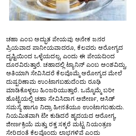
ಚಹಾ ಎಂಬ ಅದ್ಭುತ ಪೇಯವು ಅನೇಕ ಜನರ
ಪ್ರಿಯವಾದ ಪಾನೀಯವಾದರೂ, ಕೆಲವರು ಆರೋಗ್ಯದ
ದೃಷ್ಟಿಯಿಂದ ಒಳ್ಳೆಯದಲ್ಲ, ಎಂದು ಈ ಪೇಯದಿಂದ
ದೂರವಿರುತ್ತಾರೆ. ಚಹಾದಲ್ಲಿ ಟ್ಯಾನಿನ್ ಎಂಬ ಅಂಶವಿದ್ದು,
ಅತಿಯಾಗಿ ಸೇವಿಸಿದರೆ ಕೆಲವೊಮ್ಮೆ ಆರೋಗ್ಯದ ಮೇಲೆ
ದುಷ್ಪರಿಣಾಮ ಉಂಟಾಗಬಹುದೆಂದು ರೂಢಿ
ಮಾಡಿಕೊಳ್ಳಲು ಹಿಂಜರಿಯುತ್ತಾರೆ. ಒಮ್ಮೊಮ್ಮೆ ಬರೀ
ಹೊಟ್ಟೆಯಲ್ಲಿ ಚಹಾ ಸೇವಿಸಿದಾಗ ಅಜೀರ್ಣ, ಆಸಿಡ್
ಸಮಸ್ಯೆ ಹಾಗೂ ನಿದ್ರಾ ಹೀನತೆಯೂ ಉಂಟಾಗಬಹುದು.
ನಿಯಮಿತವಾಗಿ ಟೀ ಕುಡಿದರೆ ಹೃದಯದ ಆರೋಗ್ಯ,
ಜೀರ್ಣಕ್ರಿಯೆ ಮತ್ತು ರಕ್ತ ಸಕ್ಕರೆ ಮಟ್ಟ ನಿಯಂತ್ರಣ
ಸೇರಿದಂತೆ ಕೆಲವೊಂದು ಲಾಭಗಳಿವೆ ಎಂದು