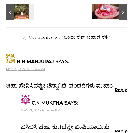
19 Comments on “
ಒಂದು ಕಪ್ ಚಹಾದ ಕತೆ
”
H N MANJURAJ
SAYS:
MAY 21, 2026 AT 11:03 AM
ಚಹಾ ಸೇವಿಸಿದಷ್ಟೇ ಚೆನ್ನಾಗಿದೆ. ವಂದನೆಗಳು ಮೇಡಂ
Reply
C.N MUKTHA
SAYS:
MAY 21, 2026 AT 4:34 PM
ಬಿಸಿಬಿಸಿ ಚಹಾ ಕುಡಿದಷ್ಟೇ ಖುಷಿಯಾಯಿತು
Reply