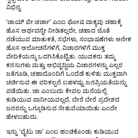
ವಿಭಿನ್ನ.
‘ಚಾಯ್ ಪೇ ಚರ್ಚಾ’ ಎಂಬ ಘೋಷ ವಾಕ್ಯವು ಚಹಾಕ್ಕೆ
ಹೊಸ ಅರ್ಥವನ್ನೇ ನೀಡಿತಲ್ಲದೇ, ಚಹಾದ ಜೊತೆ
ನಡೆಯುವ ಮಾತುಕತೆ, ಸಭೆಗಳು, ಸಂಭಾಷಣೆಗಳು ಅನೇಕ
ಹೊಸ ಆಲೋಚನೆಗಳಿಗೆ, ವಿಚಾರಗಳಿಗೆ ಮುಕ್ತ
ವೇದಿಕೆಯನ್ನು ಒದಗಿಸಿಕೊಟ್ಟಿತು. ಯುವಕರು ತಮ್ಮ
ಕನಸುಗಳು ಮತ್ತು ಅಭಿವೃದ್ಧಿಯ ವಿಚಾರಗಳನ್ನು ಎಲ್ಲರ
ಜತೆಗೂಡಿ, ಚಹಾದೊಂದಿಗೆ ಒಂದೆಡೆ ಕುಳಿತು ಮುಕ್ತವಾಗಿ
ಚರ್ಚಿಸುವ ಈ ಪರಿಕಲ್ಪನೆ ಬಹಳಷ್ಟು ಜನಪ್ರಿಯತೆಯನ್ನು
ಪಡೆಯಿತು. ಚಾ ಎಂಬುದು ಕೇವಲ ಮನೆಯಲ್ಲಿ
ಕುಡಿಯುವ ಪಾನೀಯವಲ್ಲದೆ, ಬೇರೆ ಬೇರೆ ಪ್ರದೇಶದ
ಜನರನ್ನು ಒಗ್ಗೂಡಿಸುವ ಸೇತುವೆಯಾಯಿತು ಎಂದೇ
ಹೇಳಬಹುದು.
ಇನ್ನು ‘ಬೈಟು ಚಾ’ ಎಂಬ ಹಂಚಿಕೊಂಡು ಕುಡಿಯುವ