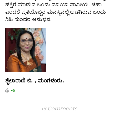
ಹತ್ತಿರ ಮಾಡುವ ಒಂದು ಮಾಯಾ ಪಾನೀಯ. ಚಹಾ
ಎಂದರೆ ಪ್ರತಿಯೊಬ್ಬರ ಮನಸ್ಸಿನಲ್ಲಿ ಅಡಗಿರುವ ಒಂದು
ಸಿಹಿ ಸುಂದರ ಅನುಭವ.
ಶೈಲಾರಾಣಿ ಬಿ. , ಮಂಗಳೂರು.
+6
19 Comments