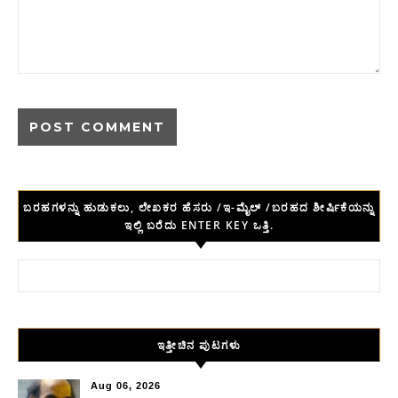
ಬರಹಗಳನ್ನು ಹುಡುಕಲು, ಲೇಖಕರ ಹೆಸರು /ಇ-ಮೈಲ್ /ಬರಹದ ಶೀರ್ಷಿಕೆಯನ್ನು
ಇಲ್ಲಿ ಬರೆದು ENTER KEY ಒತ್ತಿ.
Search for:
ಇತ್ತೀಚಿನ ಪುಟಗಳು
Aug 06, 2026