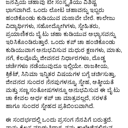
ಜನಪ್ರಿಯ ಚಹಾವು ಟೀ ಸಂಸ್ಕೃತಿಯು ವಿಶಿಷ್ಟ
ಭಾಗವಾಗಿದೆ. ಒಂದು ಲೋಟ ಚಹಾವನ್ನು ಇಬ್ಬರು
ಹಂಚಿಕೊಂಡು ಕುಡಿಯುವ ಮಜಾವೇ ಬೇರೆ. ಕಾಲೇಜು
ವಿದ್ಯಾರ್ಥಿಗಳು, ಸಹೋದ್ಯೋಗಿಗಳು, ಸ್ನೇಹಿತರು,
ಪ್ರಯಾಣಿಕರು ಬೈ ಟು ಚಹಾ ಕುಡಿಯುವ ಅಭ್ಯಾಸವನ್ನು
ಇರಿಸಿಕೊಂಡಿರುತ್ತಾರೆ. ಒಂದು ಕಪ್ ಚಾ ಹಂಚಿಕೊಂಡು
ಕುಡಿಯುವಾಗ ಅನುಭವಿಸುವ ಮಧುರ ಕ್ಷಣಗಳು, ಮಾತು,
ನಗೆ, ಕೆಲವೊಮ್ಮೆ ಜೀವನದ ನಿರ್ಧಾರಗಳೂ, ದೊಡ್ಡ
ಚರ್ಚೆಗಳೂ ನಡೆಯುವುದೂ ಇಲ್ಲಿಯೇ. ರಾಜಕೀಯ,
ಕ್ರಿಕೆಟ್, ಸಿನಿಮಾ ಇನ್ನಿತರ ವಿಷಯಗಳ ಬಗ್ಗೆ ಚರ್ಚಿಸುತ್ತಾ,
ಜೀವನದ ಸುಂದರ ನೆನಪುಗಳನ್ನೂ, ಸ್ನೇಹ, ಆತ್ಮೀಯತೆ
ಮತ್ತು ಸಣ್ಣ ಸಂತೋಷಗಳನ್ನೂ ಅನುಭವಿಸುವ ಈ ಬೈ ಟು
ಚಾ ಕೇವಲ ಅರ್ಧ ಕಪ್ ಚಾ ಮಾತ್ರವಲ್ಲದೆ, ಸರಳತೆ
ಹಾಗೂ ಸುಂದರ ಸ್ನೇಹದ ಪ್ರತಿಬಿಂಬವಾಗಿದೆ.
ಈ ಸಂದರ್ಭದಲ್ಲಿ ಒಂದು ಪ್ರಸಂಗ ನೆನಪಿಗೆ ಬರುತ್ತದೆ.
ನಾನು ಕೆಲಸ ಮಾಡುತ್ತಿದ್ದಾಗ, ನಮ್ಮ ಕಾಲೇಜಿನಲ್ಲಿರುವ