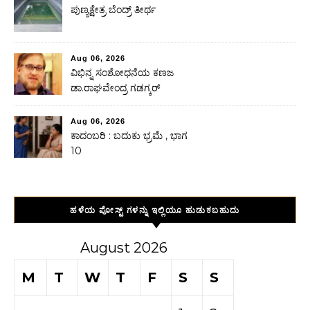
ಪುಣ್ಯಕ್ಷೇತ್ರ ಬೆಂದ್ರ್ ತೀರ್ಥ
Aug 06, 2026
ವಿಭಿನ್ನ ಸಂಶೋಧನೆಯ ಕಣಜ
ಡಾ.ರಾಘವೇಂದ್ರ ಗಡಗ್ಕರ್
Aug 06, 2026
ಕಾದಂಬರಿ : ಬದುಕು ಭ್ರಮೆ , ಭಾಗ
10
ಹಳೆಯ ಪೋಸ್ಟ್ ಗಳನ್ನು ಇಲ್ಲಿಯೂ ಹುಡುಕಬಹುದು
August 2026
M
T
W
T
F
S
S