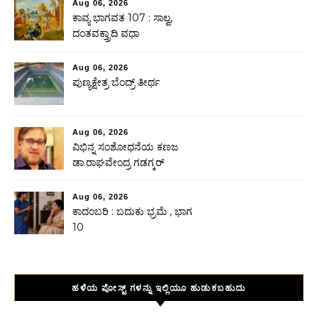
Aug 06, 2026
ಕಾವ್ಯ ಭಾಗವತ 107 : ಸಾಲ್ವ,
ದಂತವಕ್ತ್ರಾದಿ ವಧಾ
Aug 06, 2026
ಪುಣ್ಯಕ್ಷೇತ್ರ ಬೆಂದ್ರ್ ತೀರ್ಥ
Aug 06, 2026
ವಿಭಿನ್ನ ಸಂಶೋಧನೆಯ ಕಣಜ
ಡಾ.ರಾಘವೇಂದ್ರ ಗಡಗ್ಕರ್
Aug 06, 2026
ಕಾದಂಬರಿ : ಬದುಕು ಭ್ರಮೆ , ಭಾಗ
10
ಹಳೆಯ ಪೋಸ್ಟ್ ಗಳನ್ನು ಇಲ್ಲಿಯೂ ಹುಡುಕಬಹುದು