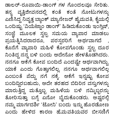
ಡಾಲರ್-ರೂಪಾಯಿ-ಡಾಂಗ್ ಗಳ ಗೊಂದಲವೂ ಸೇರಿತು.
ತನ್ನ ವೃತ್ತಿಜೀವನದಲ್ಲಿ ಕಂತೆ ಕಂತೆ ನೋಟುಗಳನ್ನು
ಎಣಿಸಿದ್ದ ನಿವೃತ್ತ ಬ್ಯಾಂಕ್ ಮ್ಯಾನೇಜರ್ ಹೈಮವತಿ, ಕೈಯಲ್ಲಿ
ಒಂದಿಷ್ಟು ‘ವಿಯೆಟ್ನಾಂ ಡಾಂಗ್’ ಹಿಡಿದುಕೊಂಡು ಇಂಗ್ಲಿಷ್,
ಸಂಜ್ಞೆ ಮೂಲಕ ಸ್ವಲ್ಪ ಸಮಯ ವ್ಯಾಪಾರ ಮಾಡಲು
ಪ್ರಯತ್ನಿಸಿದರಾದರೂ, ಪರಸ್ಪರರಿಗೆ ಅರ್ಥವಾಗದೆ ,
ಕೊನೆಗೆ ವ್ಯಾಪಾರಿ ಮಹಿಳೆ ಕೋಪಗೊಂಡು ಸ್ವಲ್ಪ ದೂರ
ನಿಂತಿದ್ದ ನನ್ನ ಬಳಿ ಬಂದು ಅದೇನೋ ಹೇಳತೊಡಗಿದರು.
ನನಗೂ ಆಕೆಗೆ ಕೋಪ ಬಂದಿದೆ ಎಂದಷ್ಟೇ ಆರ್ಥವಾಗಿದ್ದು.
ಯಾಕೆ ಎಂದು ಗೊತ್ತಾಗಲಿಲ್ಲ. ನನಗೂ ಅರ್ಥವಾಗಲಿಲ್ಲ
ಎಂಬಂತೆ ಪೆದ್ದು ನಗೆ ನಕ್ಕೆ. ಆಕೆಗೆ ಇನ್ನಷ್ಟು ಕೋಪ
ಬಂದಿದ್ದಿರಬಹುದು, ಅದೇ ತರಹದ ಬಿದಿರಿನ ವಸ್ತುಗಳನ್ನು
ಮಾರುತ್ತಿದ್ದ ಮತ್ತೊಬ್ಬ ಮಹಿಳೆಯ ಬಳಿ ನಮ್ಮಿಬ್ಬರನ್ನು
ತೋರಿಸುತ್ತಾ ಬಗ್ಗೆ ಏನೋ ಬೈದುಕೊಂಡರು. ಅಷ್ಟರಲ್ಲಿ
ನಮ್ಮ ಮಾರ್ಗದರ್ಶಿ ‘ಟೋನಿ’ ಬಂದು ಇನ್ನು ಹೊರಡೋಣ
ಎಂದು ಹೇಳಿದ ಕಾರಣ ಹೈಮವತಿಯವರ ಬೀಸಣಿಗೆ