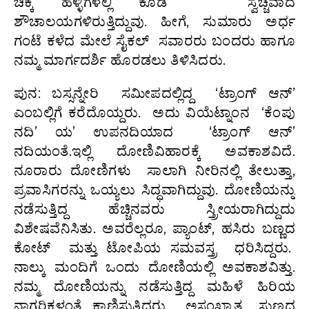
ಚಿಕ್ಕ ಹಳ್ಳಿಗಳಲ್ಲಿ ಕೂಡ ಸ್ವಚ್ಚವಾದ
ಶೌಚಾಲಯಗಳಿರುತ್ತಿದ್ದುವು. ಹೀಗೆ, ಸುಮಾರು ಅರ್ಧ
ಗಂಟೆ ಕಳೆದ ಮೇಲೆ ಸೈಕಲ್ ಸವಾರರು ಬಂದರು ಹಾಗೂ
ನಮ್ಮ ಮಾರ್ಗದರ್ಶಿ ಹೊರಡಲು ತಿಳಿಸಿದರು.
ಪುನ: ಬಸ್ಸನ್ನೇರಿ ಸಮೀಪದಲ್ಲಿದ್ದ ‘ಟ್ರಾಂಗ್ ಆನ್’
ಎಂಬಲ್ಲಿಗೆ ಕರೆದೊಯ್ದರು. ಅದು ವಿಯೆಟ್ನಾಂನ ‘ಕೆಂಪು
ನದಿ’ ಯ’ ಉಪನದಿಯಾದ ‘ಟ್ರಾಂಗ್ ಆನ್’
ನದಿಯಂತೆ.ಇಲ್ಲಿ ದೋಣಿವಿಹಾರಕ್ಕೆ ಅವಕಾಶವಿದೆ.
ನೂರಾರು ದೋಣಿಗಳು ಸಾಲಾಗಿ ನೀರಿನಲ್ಲಿ ತೇಲುತ್ತಾ,
ಪ್ರವಾಸಿಗರನ್ನು ಒಯ್ಯಲು ಸಿದ್ಧವಾಗಿದ್ದುವು. ದೋಣಿಯನ್ನು
ನಡೆಸುತ್ತಿದ್ದ ಹೆಚ್ಚಿನವರು ಸ್ತ್ರೀಯರಾಗಿದ್ದುದು
ವಿಶೇಷವೆನಿಸಿತು. ಅವರೆಲ್ಲರೂ, ಪ್ಯಾಂಟ್, ಹಸಿರು ಬಣ್ಣದ
ಕೋಟ್ ಮತ್ತು ಟೋಪಿಯ ಸಮವಸ್ತ್ರ ಧರಿಸಿದ್ದರು.
ನಾಲ್ಕು ಮಂದಿಗೆ ಒಂದು ದೋಣಿಯಲ್ಲಿ ಅವಕಾಶವಿತ್ತು.
ನಮ್ಮ ದೋಣಿಯನ್ನು ನಡೆಸುತ್ತಿದ್ದ ಮಹಿಳೆ ಹಿರಿಯ
ನಾಗರಿಕಳಂತೆ ಕಾಣಿಸುತ್ತಿದ್ದರು. ಅಸಂಖ್ಯಾತ ಸುಣ್ಣದ