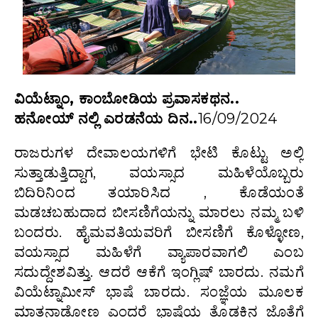
ವಿಯೆಟ್ನಾಂ, ಕಾಂಬೋಡಿಯ ಪ್ರವಾಸಕಥನ..
ಹನೋಯ್ ನಲ್ಲಿ ಎರಡನೆಯ ದಿನ..
16/09/2024
ರಾಜರುಗಳ ದೇವಾಲಯಗಳಿಗೆ ಭೇಟಿ ಕೊಟ್ಟು ಅಲ್ಲಿ
ಸುತ್ತಾಡುತ್ತಿದ್ದಾಗ, ವಯಸ್ಸಾದ ಮಹಿಳೆಯೊಬ್ಬರು
ಬಿದಿರಿನಿಂದ ತಯಾರಿಸಿದ , ಕೊಡೆಯಂತೆ
ಮಡಚಬಹುದಾದ ಬೀಸಣಿಗೆಯನ್ನು ಮಾರಲು ನಮ್ಮ ಬಳಿ
ಬಂದರು. ಹೈಮವತಿಯವರಿಗೆ ಬೀಸಣಿಗೆ ಕೊಳ್ಳೋಣ,
ವಯಸ್ಸಾದ ಮಹಿಳೆಗೆ ವ್ಯಾಪಾರವಾಗಲಿ ಎಂಬ
ಸದುದ್ದೇಶವಿತ್ತು. ಆದರೆ ಆಕೆಗೆ ಇಂಗ್ಲಿಷ್ ಬಾರದು. ನಮಗೆ
ವಿಯೆಟ್ನಾಮೀಸ್ ಭಾಷೆ ಬಾರದು. ಸಂಜ್ಞೆಯ ಮೂಲಕ
ಮಾತನಾಡೋಣ ಎಂದರೆ ಭಾಷೆಯ ತೊಡಕಿನ ಜೊತೆಗೆ