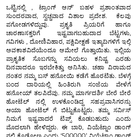
ಒಟ್ಟಿನಲ್ಲಿ , ಟ್ರಾಂಗ್ ಆನ್’ ಬಹಳ ಪ್ರಶಾಂತವಾದ
ಸುಂದರವಾದ, ಸ್ವಚ್ಚವಾದ ವಿಶಾಲ ಪ್ರದೇಶ. ಕೆಲವು
ಪಗೋಡಗಳಿದ್ದುವು. ಪ್ರಕೃತಿ ಪ್ರಿಯರಿಗೆ ಹಾಗೂ
ಚಾರಣಾಸಕ್ತರಿಗೆ ಇಷ್ಟವಾಗಬಹುದಾದ ಬೆಟ್ಟಗಳು,
ಗವಿಗಳು , ದೋಣಿವಿಹಾರ, ಪಕ್ಷಿವೀಕ್ಷಣೆ ಇತ್ಯಾದಿಗಳಿಗೆ ಇಲ್ಲಿ
ಅವಕಾಶವಿದೆಯೆಂದೂ ಆಮೇಲೆ ಗೊತ್ತಾಯಿತು. ಇಲ್ಲಿಯ
ಪ್ರಾಕೃತಿಕ ಸೊಬಗನ್ನು ಸವಿಯಲು ಕನಿಷ್ಟ ಎರಡು
ದಿನವಾದರೂ ಇರಬೇಕಿತ್ತು ಅನಿಸಿತು. ಚಹಾ ವಿರಾಮದ
ನಂತರ ನಮ್ಮ ಬಸ್ ಹನೋಯಿ ಕಡೆಗೆ ಹೊರಟಿತು. ಬೆಳಗ್ಗೆ
ಬಂದ ದಾರಿಯಲ್ಲಿ ಹಿಂತಿರುಗಿ ಸಂಜೆಯ ವೇಳೆಗೆ
ಹನೋಯ್ ತಲಪಿದೆವು. ನಮ್ಮ ಮಾರ್ಗದರ್ಶಿ ಬೇರೆ ಬೇರೆ
ಹೋಟೆಲ್ ನಲ್ಲಿ ಉಳಕೊಂಡಿದ್ದ ಸಹಪ್ರವಾಸಿಗರನ್ನು
ಆಯಾ ಹೋಟೆಲ್ ಗೆ ಬಿಟ್ಟುಕೊಟ್ಟರು. ತಮ್ಮ ಸರ್ವಿಸ್
ನಿಮಗೆ ಇಷ್ಟವಾದರೆ ಟಿಪ್ಸ್ ಕೊಡಬಹುದು ಎಂದು
ಮೊದಲಾಗಿ ಹೇಳಿದ್ದರು. ಈ ಬಾರಿ, ವಿಯೆಟ್ನಾಂ ಡಾಂಗ್
ನಲ್ಲಿ ಕೊಡೋಣ ಎಂದು ‘500000’ ವಿಯೆಟ್ನಾಂ ಡಾಂಗ್