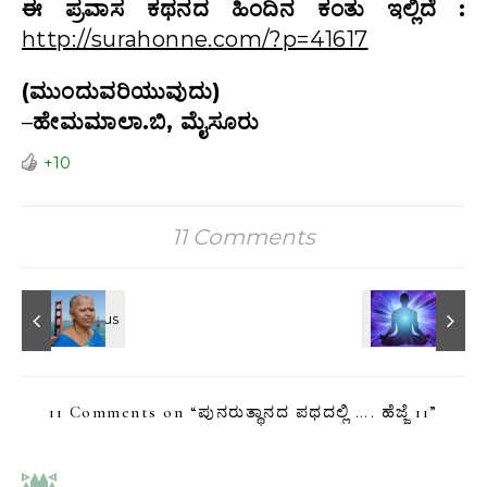
ಈ ಪ್ರವಾಸ ಕಥನದ ಹಿಂದಿನ ಕಂತು ಇಲ್ಲಿದೆ :
http://surahonne.com/?p=41617
(ಮುಂದುವರಿಯುವುದು)
–
ಹೇಮಮಾಲಾ.ಬಿ, ಮೈಸೂರು
+10
11 Comments
11 Comments on “
ಪುನರುತ್ಥಾನದ ಪಥದಲ್ಲಿ …. ಹೆಜ್ಜೆ 11
”