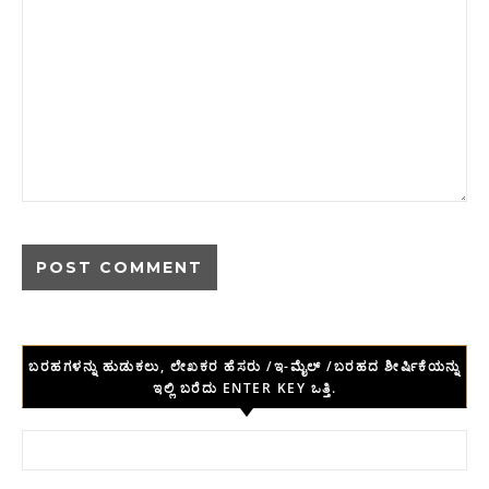
ಬರಹಗಳನ್ನು ಹುಡುಕಲು, ಲೇಖಕರ ಹೆಸರು /ಇ-ಮೈಲ್ /ಬರಹದ ಶೀರ್ಷಿಕೆಯನ್ನು
ಇಲ್ಲಿ ಬರೆದು ENTER KEY ಒತ್ತಿ.
Search for: