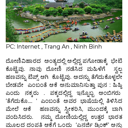
PC: Internet , Trang An , Ninh Binh
ದೋಣಿವಿಹಾರದ ಅಂತ್ಯದಲ್ಲಿ ಅಲ್ಲಿದ್ದ ಪಗೋಡಾಕ್ಕೆ ಭೇಟಿ
ಕೊಟ್ಟೆವು. ನಾವು ದೋಣಿ ನಡೆಸಿದ ಮಹಿಳೆಗೆ ಸ್ವಲ್ಪ
ಹಣವನ್ನು ಟಿಪ್ಸ್ ಆಗಿ ಕೊಟ್ಟೆವು. ಅದನ್ನು ತೆಗೆದುಕೊಳ್ಳಲೇ
ಬೇಡವೇ ಎಂಬಂತೆ ಆಕೆ ಅನುಮಾನಿಸುತ್ತಾ ಪುನ : ಹಿಹ್ಹಿ
ಎಂದು ನಕ್ಕರು . ಪಕ್ಕದಲ್ಲಿದ್ದ ಇನ್ನೊಬ್ಬ ಅಂಬಿಗರು
‘ತೆಗೆದುಕೊ…. ‘ ಎಂಬಂತೆ ಅವರ ಭಾಷೆಯಲ್ಲಿ ತಿಳಿಸಿದ
ಮೇಲೆ ಆಕೆ ಹಣವನ್ನು ಸ್ವೀಕರಿಸಿ, ಮುಂದಕ್ಕೆ ಬಾಗಿ
ವಂದಿಸಿದರು. ನಮ್ಮ ದೋಣಿಯಲ್ಲಿದ್ದ ಉತ್ತರ ಭಾರತ
ಮೂಲದ ದಂಪತಿ ಆಕೆಗೆ ಒಂದು ‘ಎನರ್ಜಿ ಡ್ರಿಂಕ್’ ಅನ್ನು