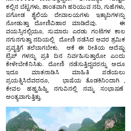
ಕಲ್ಲಿನ ಬೆಟ್ಟಗಳು, ಶಾಂತವಾಗಿ ಹರಿಯುವ ನದಿ, ಗುಹೆಗಳು,
ಪಗೋಡ ಶೈಲಿಯ ದೇವಾಲಯಗಳು ಇತ್ಯಾದಿಗಳನ್ನು
ನೋಡುತ್ತಾ ದೋಣಿವಿಹಾರ ಮಾಡಿದೆವು. ಈ
ವಯಸ್ಸಿನಲ್ಲಿಯೂ, ಸುಮಾರು ಎರಡು ಗಂಟೆಗಳ ಕಾಲ
ನಗುನಗುತ್ತಾ ನದಿಯಲ್ಲಿ ದೋಣಿ ನಡೆಸಿದ ಅವರ ಶ್ರಮಿಕ
ಪ್ರವೃತ್ತಿಗೆ ತಲೆಬಾಗಬೇಕು. ಆಕೆ ಈ ರೀತಿಯ ಅದೆಷ್ಟು
ಟ್ರಿಪ್ ಗಳನ್ನು ಪ್ರತಿ ದಿನ ನಿರ್ವಹಿಸುತ್ತಾರೋ ಎಂದು
ಕೇಳೇಬೇಕೆನಿಸಿತು. ದೋಣಿ ನಡೆಸುತ್ತಿದ್ದವರನ್ನು ಅದೂ
ಇದೂ ಮಾತನಾಡಿಸಿ ಮಾಹಿತಿ ಪಡೆಯಲು
ಪ್ರಯತ್ನಿಸಿದೆವದರೂ, ಭಾಷೆಯ ತೊಡಕಿನಿಂದಾಗಿ ,
ಕೇವಲ ಹಹ್ಹ.ಹಿಹ್ಹಿ ನಗುವಿನಲ್ಲಿ ನಮ್ಮ ಸಂಭಾಷಣೆ
ಅಂತ್ಯವಾಗುತ್ತಿತ್ತು.