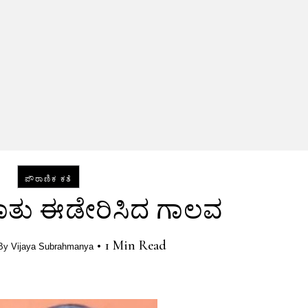
ಪೌರಾಣಿಕ ಕತೆ
ಾತು ಈಡೇರಿಸಿದ ಗಾಲವ
•
1 Min Read
By
Vijaya Subrahmanya