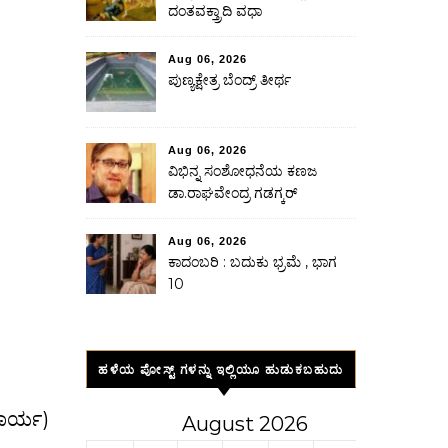
ದಂತವಕ್ತ್ರಾದಿ ವಧಾ
Aug 06, 2026
ಪುಣ್ಯಕ್ಷೇತ್ರ ಬೆಂದ್ರ್ ತೀರ್ಥ
Aug 06, 2026
ವಿಭಿನ್ನ ಸಂಶೋಧನೆಯ ಕಣಜ
ಡಾ.ರಾಘವೇಂದ್ರ ಗಡಗ್ಕರ್
Aug 06, 2026
ಕಾದಂಬರಿ : ಬದುಕು ಭ್ರಮೆ , ಭಾಗ
10
ಹಳೆಯ ಪೋಸ್ಟ್ ಗಳನ್ನು ಇಲ್ಲಿಯೂ ಹುಡುಕಬಹುದು
ಾರ್ಯ)
August 2026