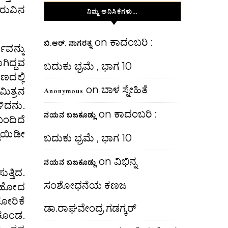
ುರುವಿನ
ನಿಮ್ಮ ಅನಿಸಿಕೆಗಳು…
on
ಕಾದಂಬರಿ :
ಬಿ.ಆರ್. ನಾಗರತ್ನ
ವನ್ನು
ಗಿದ್ದವ
ಬದುಕು ಭ್ರಮೆ , ಭಾಗ 10
ಣದಲ್ಲಿ
on
ಬಾಳ ಸ್ನೇಹಿತೆ
ಮಿತ್ರನ
Anonymous
ಳಿದನು.
on
ಕಾದಂಬರಿ :
ನಯನ ಬಜಕೂಡ್ಲು
ಬಂದಿದೆ
ೈಯಿಡೀ
ಬದುಕು ಭ್ರಮೆ , ಭಾಗ 10
on
ವಿಭಿನ್ನ
ನಯನ ಬಜಕೂಡ್ಲು
ತ್ತಿದ.
ಸಂಶೋಧನೆಯ ಕಣಜ
ು ಹೋದ
ಕೋರಿಕೆ
ಡಾ.ರಾಘವೇಂದ್ರ ಗಡಗ್ಕರ್
ಿಕೊಂಡ.