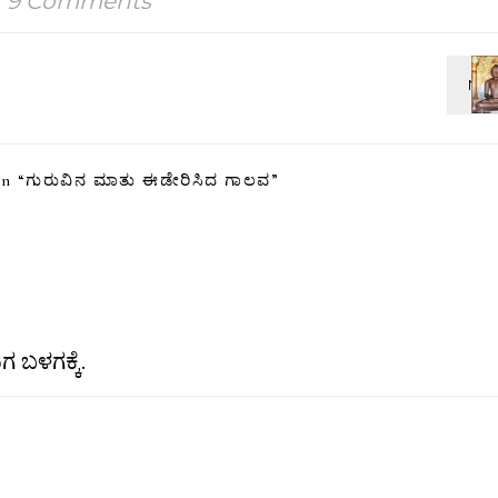
9 Comments
n “
ಗುರುವಿನ ಮಾತು ಈಡೇರಿಸಿದ ಗಾಲವ
”
 ಬಳಗಕ್ಕೆ.