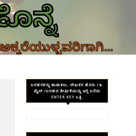
ಬರಹಗಳನ್ನು ಹುಡುಕಲು, ಲೇಖಕರ ಹೆಸರು /ಇ-
ಮೈಲ್ /ಬರಹದ ಶೀರ್ಷಿಕೆಯನ್ನು ಇಲ್ಲಿ ಬರೆದು
ENTER KEY ಒತ್ತಿ.
Search for: