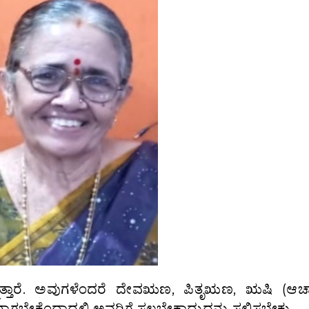
್ತಾರೆ. ಅವುಗಳೆಂದರೆ ದೇವಋಣ, ಪಿತೃಋಣ, ಋಷಿ (ಆಚ
ೇಕೆಂದಾದಲ್ಲಿ ಅವರಿಗೆ ಸಲ್ಲಬೇಕಾದುದನ್ನು ಸಲ್ಲಿಸಬೇಕು.