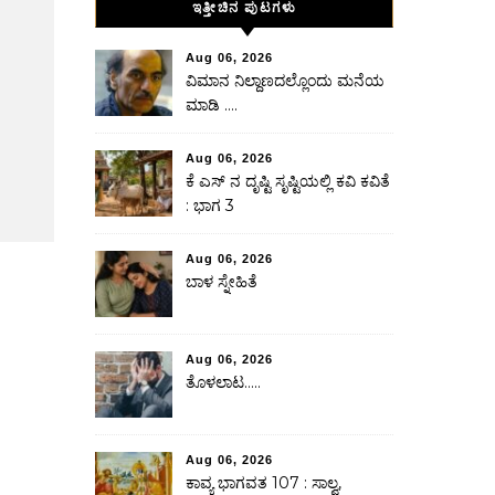
ಇತ್ತೀಚಿನ ಪುಟಗಳು
Aug 06, 2026
ವಿಮಾನ ನಿಲ್ದಾಣದಲ್ಲೊಂದು ಮನೆಯ
ಮಾಡಿ ….
Aug 06, 2026
ಕೆ ಎಸ್ ನ ದೃಷ್ಟಿ ಸೃಷ್ಟಿಯಲ್ಲಿ ಕವಿ ಕವಿತೆ
: ಭಾಗ 3
Aug 06, 2026
ಬಾಳ ಸ್ನೇಹಿತೆ
Aug 06, 2026
ತೊಳಲಾಟ…..
Aug 06, 2026
ಕಾವ್ಯ ಭಾಗವತ 107 : ಸಾಲ್ವ,