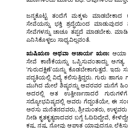
ಜನ್ಮಕೊಟ್ಟ ತಂದೆಗೆ ಮಕ್ಕಳು ಮಾಡಬೇಕಾದ ಕರ್ತ
ಸೇವೆಯನ್ನು ಭಕ್ತಿ ಶ್ರದ್ಧೆಯಿಂದ ಮಾಡುವು
ಸೇವೆಗಳನ್ನು ಚಾಚೂ ತಪ್ಪದೆ ಮಾಡಬೇಕು. ಮಾಡ
ಎನಿಸಿಕೊಳ್ಳಲು ಸಾಧ್ಯವಿಲ್ಲವಂತೆ.
ಋಷಿಋಣ ಅಥವಾ ಆಚಾರ್ಯ ಋಣ:
ಆಯಾ ಧರ
ಸೇವೆ ಕಾಣಿಕೆಯನ್ನು ಒಪ್ಪಿಸುವಂತಾದ್ದು ಅಗತ್
‘ಗುರುದಕ್ಷಿಣೆ’ಯನ್ನು ಕೊಡಬೇಕಾಗುತ್ತದೆ.
ಪದ್ಧತಿಯಲ್ಲಿ ವಿದ್ಯೆ ಕಲಿಸುತ್ತಿದ್ದರು. ಗುರು ಹ
ಮುಗಿದ ಮೇಲೆ ಶಿಷ್ಯರನ್ನು ಅವರವರ ಮನೆಗೆ ಹಿಂತಿರುಗ
ಅದರಲ್ಲಿ ಆತ ಉತ್ತೀರ್ಣನಾದರೆ ಗುರುಗಳಿ
ಸದ್ಯೋಭವಿಷ್ಯದಲ್ಲಿ ಅವರು ಗೆದ್ದಂತೆಯೇ, ಈ ಸಂದರ್ಭ
ಅರಸು ಮನೆತನದವರು, ಶ್ರೀಮಂತರು, ಉಳ್ಳವರು ಧ
ನೀಡಿ ಕೃತಕೃತ್ಯರಾದವರ ಬಗ್ಗೆ ಓದಿದಿದ್ದೇವೆ, ಕ
ಕಷ್ಟ, ನಷ್ಟ, ನೋವು ಆಘಾತ ಯಾವುದನ್ನೂ ಲೆಕ್ಕಿಸುವು