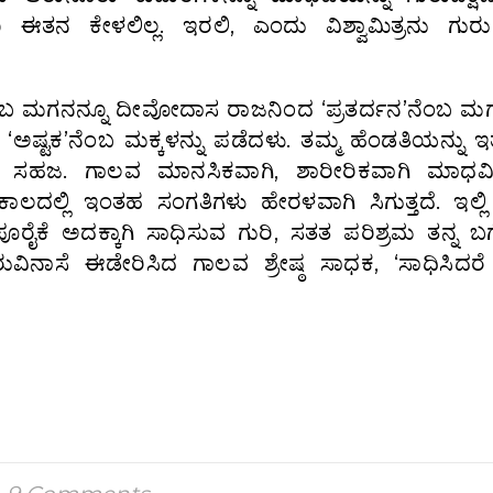
 ಈತನ ಕೇಳಲಿಲ್ಲ. ಇರಲಿ, ಎಂದು ವಿಶ್ವಾಮಿತ್ರನು ಗುರುಕ
ಬ ಮಗನನ್ನೂ ದೀವೋದಾಸ ರಾಜನಿಂದ ‘ಪ್ರತರ್ದನ’ನೆಂಬ ಮಗ
ದ ‘ಅಷ್ಟಕ’ನೆಂಬ ಮಕ್ಕಳನ್ನು ಪಡೆದಳು. ತಮ್ಮ ಹೆಂಡತಿಯನ್ನು ಇ
ದು ಸಹಜ. ಗಾಲವ ಮಾನಸಿಕವಾಗಿ, ಶಾರೀರಿಕವಾಗಿ ಮಾಧವಿ
ಣ ಕಾಲದಲ್ಲಿ ಇಂತಹ ಸಂಗತಿಗಳು ಹೇರಳವಾಗಿ ಸಿಗುತ್ತದೆ. ಇಲ್ಲ
ೂರೈಕೆ ಅದಕ್ಕಾಗಿ ಸಾಧಿಸುವ ಗುರಿ, ಸತತ ಪರಿಶ್ರಮ ತನ್ನ ಬಗ್ಗೆ
ುರುವಿನಾಸೆ ಈಡೇರಿಸಿದ ಗಾಲವ ಶ್ರೇಷ್ಠ ಸಾಧಕ, ‘ಸಾಧಿಸಿದ