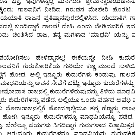
ೇಲಿನ ಭಕ್ತಿ, ಇವುಗಳನ್ನೆಲ್ಲ ಮನಗಂಡ ಶ್ರೀಮನ್ನಾರಾಯಣನನ್ನ
ಕ್ಕೆಂದು ಗಾಲವನಿಗೆ ನೀಡಿದ. ಗರುಡನ ಮೇಲೇರಿ ಹೊರಟ
 ಯಯಾತಿ ರಾಜನ ಪ್ರತಿಷ್ಠಾನಪುರದಲ್ಲಿಳಿಸಿದ. ಯಯಾತಿಗೆ 
ದಲ್ಲಿ ಬಂದಿದ್ದಾನೆ ಗಾಲವ! ದೇಹಿ ಎಂದು ಬೇಡಿದವರಿಗೆ ಇದ
ಂದು ಚಿಂತಿಸಿದ ರಾಜ, ತನ್ನ ಮಗಳಾದ ‘ಮಾಧವಿ’ ಯನ್ನು 
ಯೋಗಿಸಲು ಹೇಳಿದ್ದಾನಲ್ಲ! ಈಕೆಯನ್ನೇ ನೀಡಿ ಕುದುರೆಗ
 ಗಾಲವನಿಗೆ ಗುರುಕೋರಿಕೆಯ ಗುರಿಯೇ ಕಣ್ಣ ಮುಂದೆ ಸುಳಿಯಿ
್ಲಿಗೆ ಹೋದ. ಅಲ್ಲಿ ಇನ್ನೂರು ಕುದುರೆಗಳು ಕಂಡುವು. ಗಾಲ
 ಮಾಧವಿಯನ್ನು ಅವನ ಸೇವೆಗೆ ಬಿಟ್ಟು ಇನ್ನೂರು ಕುದುರೆಗಳನ್ನ
ವೋದಾಸ ರಾಜನಲ್ಲಿ ಕುದುರೆಗಳಿರುವುದನ್ನು ತಿಳಿದು ಮಾಧವಿ
ನ್ನೂರು ಕುದುರೆಗಳನ್ನು ಪಡೆದ. ಅಲ್ಲಿಯೂ ಒಂದು ವರ್ಷದ ಅವಧಿ
ಭೋಜರಾಜನಲ್ಲಿಗೆ ಹೋದ.ಇಲ್ಲಿಯೂ ತನ್ನ ಹೆಣ್ಣನ್ನು ರಾಜ
 ಹೋಗಿ ಇನ್ನೂರು ಕುದುರೆಗಳನ್ನೂ ಮಾಧವಿಯನ್ನೂ ಪಡೆದ. ಇಲ
. ಬೇರೆಲ್ಲೂ ಹಯಗಳು ಸಿಗದಿದ್ದಾಗ ಗುರುಗಳಾದ ವಿಶ್ವಾಮಿತ್ರರ
ಂಡು ಆರುನೂರು ಕುದುರೆಗಳನ್ನೂ ಮಾಧವಿಯನ್ನು ಗುರುದಕ್ಷಿಣ