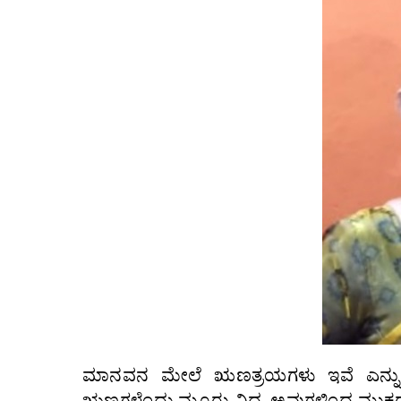
ಮಾನವನ ಮೇಲೆ ಋಣತ್ರಯಗಳು ಇವೆ ಎನ್ನುತ
ಋಣಗಳೆಂದು ಮೂರು ವಿಧ. ಅವುಗಳಿಂದ ಮುಕ್ತರಾಗಬ