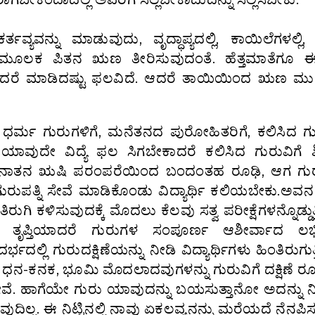
ವ್ಯವನ್ನು ಮಾಡುವುದು, ವೃದ್ಧಾಪ್ಯದಲ್ಲಿ, ಕಾಯಿಲೆಗಳಲ್ಲ
ದರ ಮೂಲಕ ಪಿತನ ಋಣ ತೀರಿಸುವುದಂತೆ. ಹೆತ್ತಮಾತೆಗೂ ಈ
ಿದರೆ ಮಾಡಿದಷ್ಟು ಫಲವಿದೆ. ಆದರೆ ತಾಯಿಯಿಂದ ಋಣ ಮುಕ್
್ಮ ಗುರುಗಳಿಗೆ, ಮನೆತನದ ಪುರೋಹಿತರಿಗೆ, ಕಲಿಸಿದ ಗ
ಯ. ಯಾವುದೇ ವಿದ್ಯೆ ಫಲ ಸಿಗಬೇಕಾದರೆ ಕಲಿಸಿದ ಗುರುವಿಗೆ ಶ
 ಇದು ಸನಾತನ ಋಷಿ ಪರಂಪರೆಯಿಂದ ಬಂದಂತಹ ರೂಢಿ, ಆಗ ಗು
ಾಗೂ ಗುರುಪತ್ನಿ ಸೇವೆ ಮಾಡಿಕೊಂಡು ವಿದ್ಯಾರ್ಥಿ ಕಲಿಯಬೇಕು.ಅವನ 
ಿ ಕಳಿಸುವುದಕ್ಕೆ ಮೊದಲು ಕೆಲವು ಸತ್ವ ಪರೀಕ್ಷೆಗಳನ್ನೊಡ್ಡುತ್ತಿ
ಗೆ ತೃಪ್ತಿಯಾದರೆ ಗುರುಗಳ ಸಂಪೂರ್ಣ ಆಶೀರ್ವಾದ ಲಭಿ
ದಲ್ಲಿ ಗುರುದಕ್ಷಿಣೆಯನ್ನು ನೀಡಿ ವಿದ್ಯಾರ್ಥಿಗಳು ಹಿಂತಿರುಗುತ್ತಿ
ನ-ಕನಕ, ಭೂಮಿ ಮೊದಲಾದವುಗಳನ್ನು ಗುರುವಿಗೆ ದಕ್ಷಿಣೆ ರೂ
ೇಳಿದ್ದೇವೆ. ಹಾಗೆಯೇ ಗುರು ಯಾವುದನ್ನು ಬಯಸುತ್ತಾನೋ ಅದನ್ನು
ದಿಲ್ಲ. ಈ ನಿಟ್ಟಿನಲ್ಲಿ ನಾವು ಏಕಲವ್ಯನನ್ನು ಮರೆಯದೆ ನೆನಪಿಸುತ