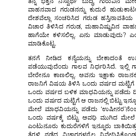
ತನ್ನ ಭಕ್ತನ ನಿಸ್ವಾರ್ಥ ಬುದ್ಧಿ, ಗುರುವಿನ ಮ
ವಾಹನವಾದ ಗರುಡನನ್ನು ಕುದುರೆ ಹುಡುಕಾಟ
ದೇಶವೆಲ್ಲಾ ಸಂಚರಿಸಿದ ಗರುಡ ಹಸ್ತಿನಾವತಿಯ
ವಿಚಾರ ತಿಳಿಸಿದ ಗರುಡ, ಮಹಾವಿಷ್ಣುವಿನ ವಾಹನ
ಹಾಗೆಯೇ ಕಳಿಸಲಿಲ್ಲ. ಏನು ಮಾಡುವುದು? ಎ
ಮಾಡಿಕೊಟ್ಟ.
ತನಗೆ ನೀಡಿದ ಕನ್ಯೆಯನ್ನು ಬೇಕಾದಂತೆ ಉಪ
ಪಡೆಯುವುದೆಂದು ಗಾಲವ ನಿರ್ಧರಿಸಿದೆ. ಇಲ್ಲಿ
ಬೇರೇನೂ ಕಾಣಲಿಲ್ಲ. ಅವನು ಇಕ್ಷಾಕು ರಾಜನಲ
ರಾಜನಿಗೆ ವಿಷಯ ತಿಳಿಸಿ ಒಂದು ವರ್ಷದ ಮಟ್ಟಿಗೆ
ಒಂದು ವರ್ಷದ ಬಳಿಕ ಮಾಧವಿಯನ್ನು ಪಡೆದು ದೀ
ಒಂದು ವರ್ಷದ ಮಟ್ಟಿಗೆ ಆ ರಾಜನಲ್ಲಿ ಬಿಟ್ಟು ಇ
ಮೇಲೆ ಮಾಧವಿಯನ್ನು ಪಡೆದು ‘ಉಷೀನರ’ನೆಂಬ 
ಒಂದು ವರ್ಷಕ್ಕೆ ಬಿಟ್ಟು ಅವಧಿ ಮುಗಿದ ಮೇಲೆ
ಎಂಟುನೂರು ಕುದುರೆಗಳಿಗೆ ಇನ್ನೂರು ಬಾಕಿಯಿತ್ತು
ತೆರಳಿ ನಡೆದ ವಿಚಾರಗಳನ್ನೆಲ್ಲ ನಿವೇದಿಸಿಕೊ