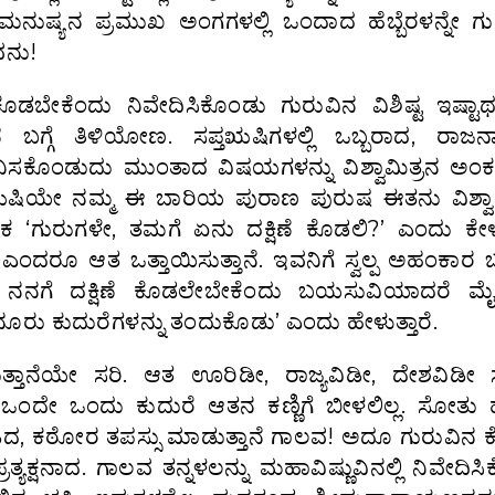
 ಮನುಷ್ಯನ ಪ್ರಮುಖ ಅಂಗಗಳಲ್ಲಿ ಒಂದಾದ ಹೆಬ್ಬೆರಳನ್ನೇ ಗ
ವನು!
ಬೇಕೆಂದು ನಿವೇದಿಸಿಕೊಂಡು ಗುರುವಿನ ವಿಶಿಷ್ಟ ಇಷ್ಟಾರ್ಥ
ವನ ಬಗ್ಗೆ ತಿಳಿಯೋಣ. ಸಪ್ತಋಷಿಗಳಲ್ಲಿ ಒಬ್ಬರಾದ, ರಾಜನಾ
ಟಾರನೆನಿಸಕೊಂಡುದು ಮುಂತಾದ ವಿಷಯಗಳನ್ನು ವಿಶ್ವಾಮಿತ್ರನ ಅಂಕ
ಗಾಲವ’ ಋಷಿಯೇ ನಮ್ಮ ಈ ಬಾರಿಯ ಪುರಾಣ ಪುರುಷ ಈತನು ವಿಶ್ವಾ
ಳಿಕ ‘ಗುರುಗಳೇ, ತಮಗೆ ಏನು ದಕ್ಷಿಣೆ ಕೊಡಲಿ?’ ಎಂದು ಕೇ
 ಎಂದರೂ ಆತ ಒತ್ತಾಯಿಸುತ್ತಾನೆ. ಇವನಿಗೆ ಸ್ವಲ್ಪ ಅಹಂಕಾರ 
ು ನನಗೆ ದಕ್ಷಿಣೆ ಕೊಡಲೇಬೇಕೆಂದು ಬಯಸುವಿಯಾದರೆ ಮ
ುನೂರು ಕುದುರೆಗಳನ್ನು ತಂದುಕೊಡು’ ಎಂದು ಹೇಳುತ್ತಾರೆ.
ುತ್ತಾನೆಯೇ ಸರಿ. ಆತ ಊರಿಡೀ, ರಾಜ್ಯವಿಡೀ, ದೇಶವಿಡೀ ಸು
 ಒಂದೇ ಒಂದು ಕುದುರೆ ಆತನ ಕಣ್ಣಿಗೆ ಬೀಳಲಿಲ್ಲ. ಸೋತ
ಾಡಿದ, ಕಠೋರ ತಪಸ್ಸು ಮಾಡುತ್ತಾನೆ ಗಾಲವ! ಅದೂ ಗುರುವಿನ 
್ಯಕ್ಷನಾದ. ಗಾಲವ ತನ್ನಳಲನ್ನು ಮಹಾವಿಷ್ಣುವಿನಲ್ಲಿ ನಿವೇದಿಸ