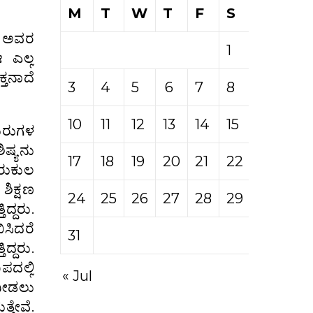
M
T
W
T
F
S
S
ಿ, ಅವರ
1
2
 ಎಲ್ಲ
ತನಾದೆ
3
4
5
6
7
8
9
10
11
12
13
14
15
16
ುರುಗಳ
ಿಷ್ಯನು
17
18
19
20
21
22
23
ರುಕುಲ
ಶಿಕ್ಷಣ
24
25
26
27
28
29
30
ದ್ದರು.
ಸಿದರೆ
31
ದ್ದರು.
ಪದಲ್ಲಿ
« Jul
 ನೀಡಲು
್ತೇವೆ.