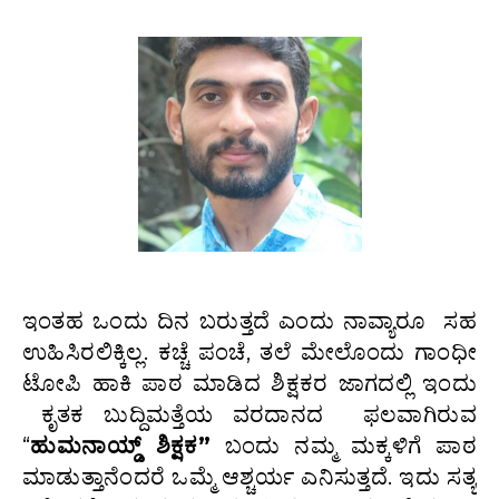
ಇಂತಹ ಒಂದು ದಿನ ಬರುತ್ತದೆ ಎಂದು ನಾವ್ಯಾರೂ ಸಹ
ಉಹಿಸಿರಲಿಕ್ಕಿಲ್ಲ. ಕಚ್ಚೆ ಪಂಚೆ, ತಲೆ ಮೇಲೊಂದು ಗಾಂಧೀ
ಟೋಪಿ ಹಾಕಿ ಪಾಠ ಮಾಡಿದ ಶಿಕ್ಷಕರ ಜಾಗದಲ್ಲಿ ಇಂದು
ಕೃತಕ ಬುದ್ದಿಮತ್ತೆಯ ವರದಾನದ ಫಲವಾಗಿರುವ
“
ಹುಮನಾಯ್ಡ್ ಶಿಕ್ಷಕ”
ಬಂದು ನಮ್ಮ‌ ಮಕ್ಕಳಿಗೆ ಪಾಠ
ಮಾಡುತ್ತಾನೆಂದರೆ ಒಮ್ಮೆ ಆಶ್ಚರ್ಯ‌ ಎನಿಸುತ್ತದೆ. ಇದು ಸತ್ಯ