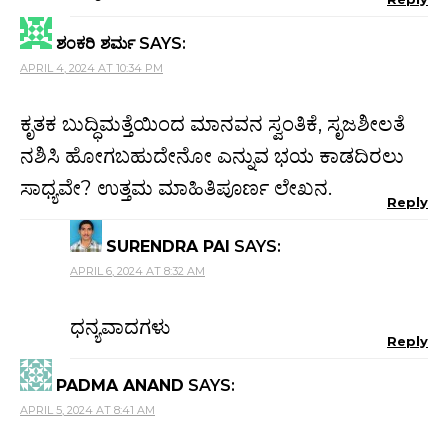
ಶಂಕರಿ ಶರ್ಮ
SAYS:
APRIL 4, 2024 AT 10:34 PM
ಕೃತಕ ಬುದ್ಧಿಮತ್ತೆಯಿಂದ ಮಾನವನ ಸ್ವಂತಿಕೆ, ಸೃಜಶೀಲತೆ
ನಶಿಸಿ ಹೋಗಬಹುದೇನೋ ಎನ್ನುವ ಭಯ ಕಾಡದಿರಲು
ಸಾಧ್ಯವೇ? ಉತ್ತಮ ಮಾಹಿತಿಪೂರ್ಣ ಲೇಖನ.
Reply
SURENDRA PAI
SAYS:
APRIL 6, 2024 AT 8:32 AM
ಧನ್ಯವಾದಗಳು
Reply
PADMA ANAND
SAYS:
APRIL 5, 2024 AT 8:41 AM