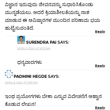
ವಿಜ್ಞಾನ ಇರುವುದು ಜೀವನವನ್ನು ಸುಧಾರಿಸಿಕೊಂಡು
ಮುನ್ನಡೆಯಲು. ಆದರೆ ಕ್ರಿಯಾಶೀಲತೆಯನ್ನು ನಾಶ
ಮಾಡುವ ಈ ಅವಿಷ್ಕಾರಗಳ ಮುಂದಿನ ಪರಿಣಾಮ ಭಯ
ಹುಟ್ಟಿಸುವಂತಿದೆ.
Reply
SURENDRA PAI
SAYS:
APRIL 6, 2024 AT 8:33 AM
ಧನ್ಯವಾದಗಳು
Reply
PADMINI HEGDE
SAYS:
APRIL 6, 2024 AT 8:19 PM
ಇಂಥ ಪ್ರಯೋಗಗಳು ಬೇಕಾ ಎನ್ನುವ ವಿವೇಚನೆಗೆ ಆಹ್ವಾನ
ಕೊಡುವ ಲೇಖನ!
Reply