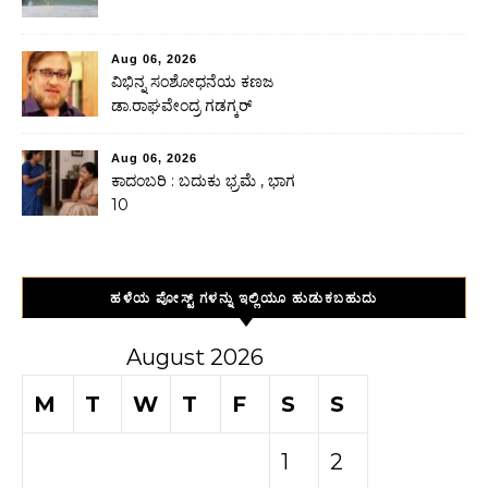
Aug 06, 2026
ವಿಭಿನ್ನ ಸಂಶೋಧನೆಯ ಕಣಜ
ಡಾ.ರಾಘವೇಂದ್ರ ಗಡಗ್ಕರ್
Aug 06, 2026
ಕಾದಂಬರಿ : ಬದುಕು ಭ್ರಮೆ , ಭಾಗ
10
ಹಳೆಯ ಪೋಸ್ಟ್ ಗಳನ್ನು ಇಲ್ಲಿಯೂ ಹುಡುಕಬಹುದು
August 2026
M
T
W
T
F
S
S
1
2