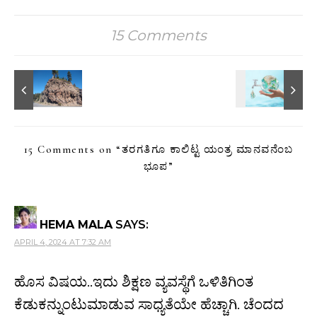
15 Comments
15 Comments on “
ತರಗತಿಗೂ ಕಾಲಿಟ್ಟ ಯಂತ್ರ ಮಾನವನೆಂಬ
ಭೂಪ
”
HEMA MALA
SAYS:
APRIL 4, 2024 AT 7:32 AM
ಹೊಸ ವಿಷಯ..ಇದು ಶಿಕ್ಷಣ ವ್ಯವಸ್ಥೆಗೆ ಒಳಿತಿಗಿಂತ
ಕೆಡುಕನ್ನುಂಟುಮಾಡುವ ಸಾಧ್ಯತೆಯೇ ಹೆಚ್ಚಾಗಿ. ಚೆಂದದ