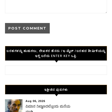
ಬರಹಗಳನ್ನು ಹುಡುಕಲು, ಲೇಖಕರ ಹೆಸರು /ಇ-ಮೈಲ್ /ಬರಹದ ಶೀರ್ಷಿಕೆಯನ್ನು
ಇಲ್ಲಿ ಬರೆದು ENTER KEY ಒತ್ತಿ.
Search for:
ಇತ್ತೀಚಿನ ಪುಟಗಳು
Aug 06, 2026
ವಿಮಾನ ನಿಲ್ದಾಣದಲ್ಲೊಂದು ಮನೆಯ
ಮಾಡಿ ….