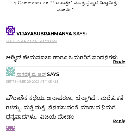
3 Comments on “
‘ಗಾಯತ್ರೀ’ ಮಂತ್ರದ್ರಷ್ಟಾರ ವಿಶ್ವಾಮಿತ್ರ
ಮಹರ್ಷಿ
”
VIJAYASUBRAHMANYA
SAYS:
SEPTEMBER 29, 2022 AT 9:18 AM
ಅಡ್ಮಿನ್ ಹೇಮಮಾಲಾ ಹಾಗೂ ಓದುಗರಿಗೆ ವಂದನೆಗಳು.
Reply
ನಾಗರತ್ನ ಬಿ. ಆರ್
SAYS:
SEPTEMBER 29, 2022 AT 11:05 AM
ಪೌರಾಣಿಕ ಕಥೆಯ..ಅನಾವರಣ… ಚೆನ್ನಾಗಿದೆ… ಮರೆತ..ಕತೆ
ಗಳನ್ನು.. ಮತ್ತೆ ಮತ್ತೆ…ನೆನಪಸುವಂತೆ..ಮಾಡುವ ನಿಮಗೆ..
ಧನ್ಯವಾದಗಳು… ವಿಜಯ ಮೇಡಂ
Reply