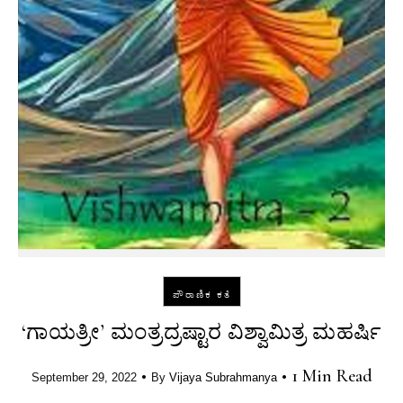
ಪೌರಾಣಿಕ ಕತೆ
‘ಗಾಯತ್ರೀ’ ಮಂತ್ರದ್ರಷ್ಟಾರ ವಿಶ್ವಾಮಿತ್ರ ಮಹರ್ಷಿ
•
•
1 Min Read
September 29, 2022
By
Vijaya Subrahmanya