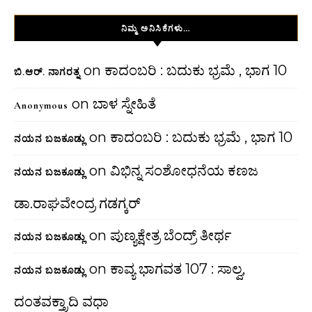
ನಿಮ್ಮ ಅನಿಸಿಕೆಗಳು…
on
ಕಾದಂಬರಿ : ಬದುಕು ಭ್ರಮೆ , ಭಾಗ 10
ಬಿ.ಆರ್. ನಾಗರತ್ನ
on
ಬಾಳ ಸ್ನೇಹಿತೆ
Anonymous
on
ಕಾದಂಬರಿ : ಬದುಕು ಭ್ರಮೆ , ಭಾಗ 10
ನಯನ ಬಜಕೂಡ್ಲು
on
ವಿಭಿನ್ನ ಸಂಶೋಧನೆಯ ಕಣಜ
ನಯನ ಬಜಕೂಡ್ಲು
ಡಾ.ರಾಘವೇಂದ್ರ ಗಡಗ್ಕರ್
on
ಪುಣ್ಯಕ್ಷೇತ್ರ ಬೆಂದ್ರ್ ತೀರ್ಥ
ನಯನ ಬಜಕೂಡ್ಲು
on
ಕಾವ್ಯ ಭಾಗವತ 107 : ಸಾಲ್ವ,
ನಯನ ಬಜಕೂಡ್ಲು
ದಂತವಕ್ತ್ರಾದಿ ವಧಾ