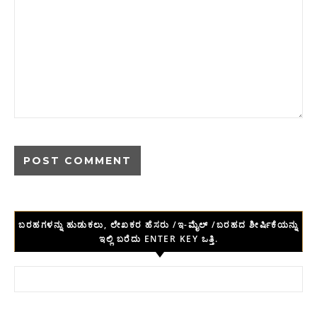
ಬರಹಗಳನ್ನು ಹುಡುಕಲು, ಲೇಖಕರ ಹೆಸರು /ಇ-ಮೈಲ್ /ಬರಹದ ಶೀರ್ಷಿಕೆಯನ್ನು
ಇಲ್ಲಿ ಬರೆದು ENTER KEY ಒತ್ತಿ.
Search for: