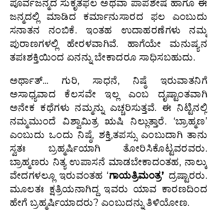
ಪೂರ್ವಜನ್ಮದ ಸುಕೃತಫಲ ಅಥವಾ ಪಾಪಶೇಷ ಹಾಗೂ ಈ
ಜನ್ಮದಲ್ಲಿ ಮಾಡಿದ ಕರ್ಮಾನುಸಾರದ ಫಲ ಎಂಬುದು
ಸನಾತನ ನಂಬಿಕೆ. ಇಂತಹ ಉದಾಹರಣೆಗಳು ನಮ್ಮ
ಪುರಾಣಗಳಲ್ಲಿ ಹೇರಳವಾಗಿವೆ. ಹಾಗೆಯೇ ಮನುಷ್ಯನ
ತಪಃಶಕ್ತಿಯಿಂದ ಏನನ್ನು ಬೇಕಾದರೂ ಸಾಧಿಸಬಹುದು.
ಅರ್ಥಾತ್… ಗುರಿ, ಸಾಧನೆ, ನಿಷ್ಠೆ ಇರುವಾತನಿಗೆ
ಅಸಾಧ್ಯವಾದ ಕೆಲಸವೇ ಇಲ್ಲ ಎಂಬ ದೃಷ್ಟಾಂತವಾಗಿ
ಅನೇಕ ಕಥೆಗಳು ನಮ್ಮನ್ನು ಎಚ್ಚರಿಸುತ್ತವೆ. ಈ ನಿಟ್ಟಿನಲ್ಲಿ
ನಮ್ಮಮುಂದೆ ವಿಶ್ವಾಮಿತ್ರ ಋಷಿ ನಿಲ್ಲುತ್ತಾರೆ. ‘ಬ್ರಾಹ್ಮಣ’
ಎಂಬುದು ಒಂದು ನಿಷ್ಠೆ, ಶಕ್ತಿ,ತಪಸ್ಸು ಎಂಬುದಾಗಿ ತಾನು
ಸ್ವತಃ ಬ್ರಹ್ಮರ್ಷಿಯಾಗಿ ತೋರಿಸಿಕೊಟ್ಟವರವರು.
ಬ್ರಾಹ್ಮಣರು ನಿತ್ಯ ಉಪಾಸನೆ ಮಾಡಬೇಕಾದಂತಹ, ನಾಲ್ಕು
ವೇದಗಳಲ್ಲೂ ಇರುವಂತಹ ‘
ಗಾಯತ್ರಿಮಂತ್ರ’
ದ್ರಷ್ಟಾರರು.
ಮೂಲತಃ ಕ್ಷತ್ರಿಯನಾಗಿದ್ದ ಇವರು ಯಾವ ಕಾರಣದಿಂದ
ಹೇಗೆ ಬ್ರಹ್ಮರ್ಷಿಯಾದರು? ಎಂಬುದನ್ನು ತಿಳಿಯೋಣ.