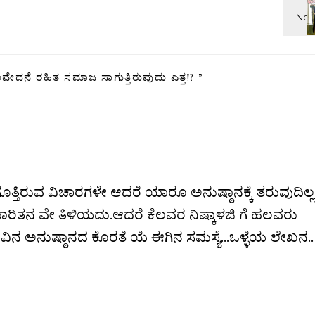
ವೇದನೆ ರಹಿತ ಸಮಾಜ ಸಾಗುತ್ತಿರುವುದು ಎತ್ತ!?
”
ಗೂ ಗೊತ್ತಿರುವ ವಿಚಾರಗಳೇ ಆದರೆ ಯಾರೂ ಅನುಷ್ಠಾನಕ್ಕೆ ತರುವುದಿಲ್
ನ ವೇ ತಿಳಿಯದು.ಆದರೆ ಕೆಲವರ ನಿಷ್ಕಾಳಜಿ ಗೆ ಹಲವರು
ಿನ ಅನುಷ್ಠಾನದ ಕೊರತೆ ಯೆ ಈಗಿನ ಸಮಸ್ಯೆ…ಒಳ್ಳೆಯ ಲೇಖನ..