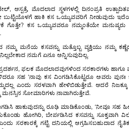
 ಆಸ್ಪತ್ರೆ, ಮೊದಲಾದ ಸ್ಥಳಗಳಲ್ಲಿ ದಿನಂಪ್ರತಿ ಉತ್ಪಾದಿ
 ಬುಟ್ಟಿಯೊಳಗೆ ಹಾಕಿ ಕಸ ಒಯ್ಯುವವರಿಗೆ ನೀಡುವುದು ಇದೆಯ
 ಗೊತ್ತೇ? ಕಸ ಒಯ್ಯುವವರೂ ನಮ್ಮಂತೆಯೇ ಮನುಷ್ಯರು
.
ನಮ್ಮ ಮನೆಯ ಕಸವನ್ನು ಮತ್ತೊಬ್ಬ ವ್ಯಕ್ತಿಯು ನಮ್ಮ ಕಣ್ಣೆ
 ನಿಲ್ಲಬೇಕಾದ ನಮಗೆ ಏನೂ ಅನ್ನಿಸುವುದಿಲ್ಲ.
ು, ಪ್ರದರ್ಶನ, ಫಲಕ ಮೊದಲಾದವುಗಳಿಂದ ಸರಕಾರಗಳು ಹಾಗೂ 
ಹೇಳಿದರೂ ಸಹ ‘ನಾವು ಕಸ ವಿಂಗಡಿಸಿಕೊಟ್ಟರೂ ಅವರು ಪುನಃ
್ಯೆ ನಮ್ಮದಲ್ಲ ಎಂದು ಸರಳವಾಗಿ ಹೇಳಿಬಿಡುತ್ತೇವೆ. ಆದರೆ ನಿಜಕ್ಕ
ಮ ಮನಸ್ಸಿನ ಸೋಮಾರಿಗಳು ನಾವಾಗಿರುತ್ತೇವೆ.
ವಿಂಗಡಿಸಿ ಹಾಕುವುದನ್ನು ರೂಢಿ ಮಾಡಿಕೊಂಡು, ‘ನೀವೂ ಸಹ 
ಗೆದುಕೊಂಡು ಹೋಗಿರಿ, ಬೇರ್ಪಡಿಸಿದ ಕಸವನ್ನು ಸೂಕ್ತವಾಗಿ ವಿ
 ಎಂದು ಸರಕಾರಕ್ಕೆ ಗಟ್ಟಿ ದನಿಯಲ್ಲಿ ಆಗ್ರಹಿಸಬಹುದಾದ ನೈತಿಕ