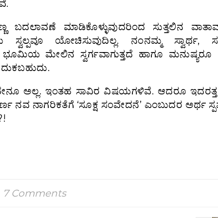
ವೆ.
್ಣ ಬದಲಾವಣೆ ಮಾಡಿಕೊಳ್ಳುವುದರಿಂದ ಸುತ್ತಲಿನ ವಾತಾವರ
ಲ್ಪವೂ ಯೋಚಿಸುವುದಿಲ್ಲ. ನಂನಮ್ಮ ಸ್ವಾರ್ಥ, ಸಣ
ವೂ ಭೂಮಿಯ ಮೇಲಿನ ಸ್ವರ್ಗವಾಗುತ್ತದೆ ಹಾಗೂ ಮನುಷ್ಯರೂ ಪ
 ಬದುಕಬಹುದು.
ೇನೂ ಅಲ್ಲ. ಇಂತಹ ಸಾವಿರ ವಿಷಯಗಳಿವೆ. ಆದರೂ ಇದರತ್ತ
ರ್ಣ ನವ ನಾಗರಿಕತೆಗೆ ‘ಸೂಕ್ಷ ಸಂವೇದನೆ’ ಎಂಬುದರ ಅರ್ಥ ಸ್ಪಷ
?!
7 Comments