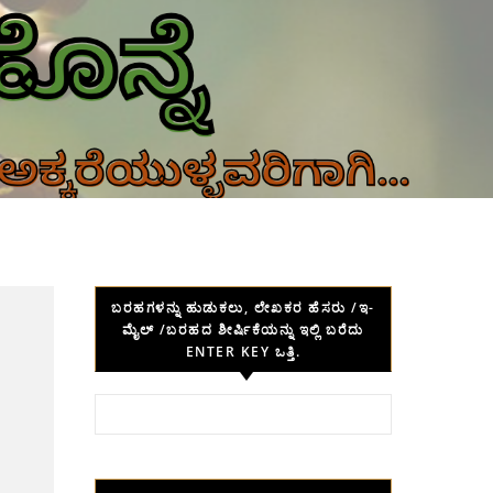
ಬರಹಗಳನ್ನು ಹುಡುಕಲು, ಲೇಖಕರ ಹೆಸರು /ಇ-
ಮೈಲ್ /ಬರಹದ ಶೀರ್ಷಿಕೆಯನ್ನು ಇಲ್ಲಿ ಬರೆದು
ENTER KEY ಒತ್ತಿ.
Search for: