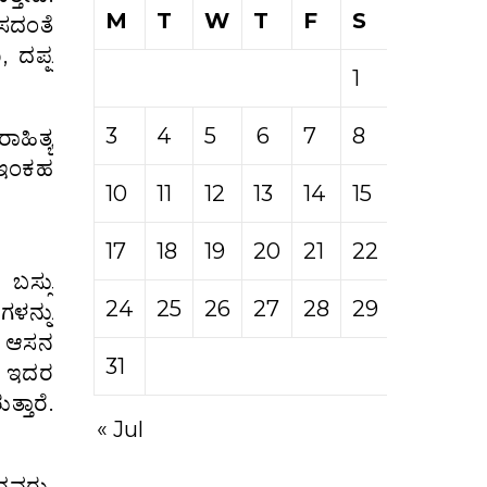
M
T
W
T
F
S
S
ಸದಂತೆ
, ದಪ್ಪ
1
2
3
4
5
6
7
8
9
ಾಹಿತ್ಯ
ದ ಇಂಕಹ
10
11
12
13
14
15
16
17
18
19
20
21
22
23
 ಬಸ್ಸು
24
25
26
27
28
29
30
ಳನ್ನು
ಕ ಆಸನ
31
ೆ. ಇದರ
್ತಾರೆ.
« Jul
ದವರು,