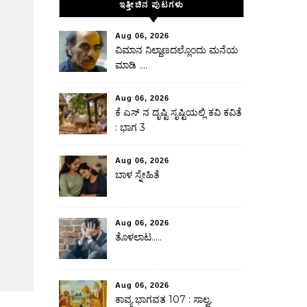
ಇತ್ತೀಚಿನ ಪುಟಗಳು
Aug 06, 2026
ವಿಮಾನ ನಿಲ್ದಾಣದಲ್ಲೊಂದು ಮನೆಯ
ಮಾಡಿ ….
Aug 06, 2026
ಕೆ ಎಸ್ ನ ದೃಷ್ಟಿ ಸೃಷ್ಟಿಯಲ್ಲಿ ಕವಿ ಕವಿತೆ
: ಭಾಗ 3
Aug 06, 2026
ಬಾಳ ಸ್ನೇಹಿತೆ
Aug 06, 2026
ತೊಳಲಾಟ…..
Aug 06, 2026
ಕಾವ್ಯ ಭಾಗವತ 107 : ಸಾಲ್ವ,