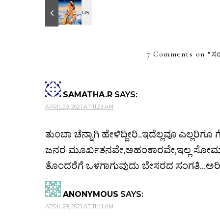
7 Comments on “
ಸಂ
SAMATHA.R
SAYS:
APRIL 29, 2021 AT 11:23 AM
ತುಂಬಾ ಚೆನ್ನಾಗಿ ಹೇಳಿದ್ದೀರಿ..ಇದೆಲ್ಲವೂ ಎಲ್ಲರಿ
ಜನರ ಮೂರ್ಖತನವೇ,ಅಹಂಕಾರವೇ,ಇಲ್ಲ ಸೋಮಾರಿತ
ತೊಂದರೆಗೆ ಒಳಗಾಗುವುದು ಬೇಸರದ ಸಂಗತಿ…ಅರಿವ
ANONYMOUS
SAYS:
APRIL 29, 2021 AT 11:41 AM