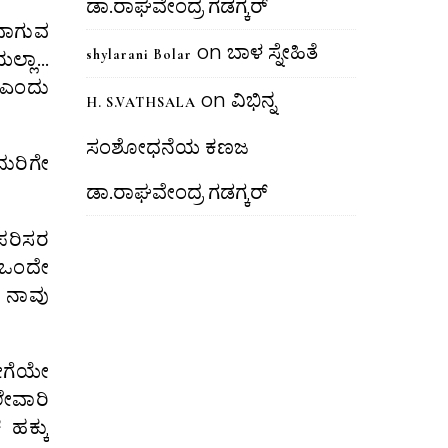
ಡಾ.ರಾಘವೇಂದ್ರ ಗಡಗ್ಕರ್
ತವಾಗುವ
on
ಬಾಳ ಸ್ನೇಹಿತೆ
shylarani Bolar
ಲ್ಲಾ…
 ಎಂದು
on
ವಿಭಿನ್ನ
H. S.VATHSALA
ಸಂಶೋಧನೆಯ ಕಣಜ
ದುರಿಗೇ
ಡಾ.ರಾಘವೇಂದ್ರ ಗಡಗ್ಕರ್
ಪರಿಸರ
 ಒಂದೇ
ೂ ನಾವು
ಹೀಗೆಯೇ
ಲೇವಾರಿ
 ಹಕ್ಕು