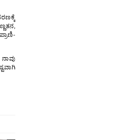
ಣಕ್ಕೆ
್ಣತನ,
್ರಾಣಿ-
 ನಾವು
್ಟವಾಗಿ