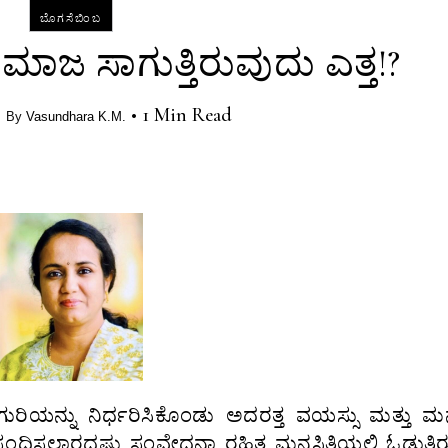
ಬೊಗಸೆಬಿಂಬ
ಾಜ ಸಾಗುತ್ತಿರುವುದು ಎತ್ತ!?
•
•
1 Min Read
By
Vasundhara K.M.
ುರಿಯನ್ನು ನಿರ್ಧರಿಸಿಕೊಂಡು ಅದರತ್ತ ವಯಸ್ಸು ಮತ್ತು ಮನಸ
ಕೆ ಸ್ಪಂದಿಸಲಾರದಷ್ಟು ಸಂವೇದನಾ ರಹಿತ ಮನಸ್ಥಿತಿಯಲ್ಲಿ ಓಡುತ್ತಿರು