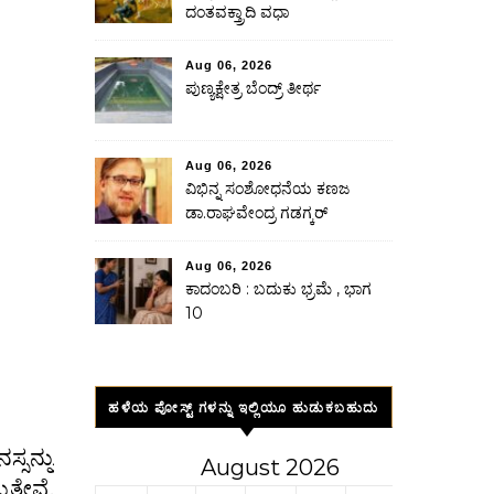
ದಂತವಕ್ತ್ರಾದಿ ವಧಾ
Aug 06, 2026
ಪುಣ್ಯಕ್ಷೇತ್ರ ಬೆಂದ್ರ್ ತೀರ್ಥ
Aug 06, 2026
ವಿಭಿನ್ನ ಸಂಶೋಧನೆಯ ಕಣಜ
ಡಾ.ರಾಘವೇಂದ್ರ ಗಡಗ್ಕರ್
Aug 06, 2026
ಕಾದಂಬರಿ : ಬದುಕು ಭ್ರಮೆ , ಭಾಗ
10
ಹಳೆಯ ಪೋಸ್ಟ್ ಗಳನ್ನು ಇಲ್ಲಿಯೂ ಹುಡುಕಬಹುದು
್ಸನ್ನು
August 2026
ತ್ತೇವೆ.