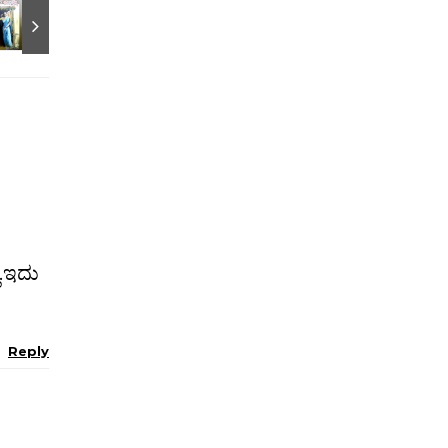
ಲ.ಇದು
Reply