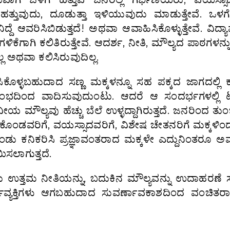
ಾ ಹತ್ತುವುದು, ದೂಡುತ್ತಾ ಇಳಿಯುವುದು ಮಾಡುತ್ತೇವೆ. ಒಳ
ದೆ ಆವರಿಸಿಬಿಡುತ್ತದೆ! ಅಥವಾ ಆವಾಹಿಸಿಕೊಳ್ಳುತ್ತೇವೆ. ವಿದ್
ಿಕೆಗಾಗಿ ಕಲಿತಿರುತ್ತೇವೆ. ಆದರ್ಶ, ನೀತಿ, ಮೌಲ್ಯದ ಪಾಠಗಳನ್ನು
ಲ ಅಥವಾ ಕಲಿಸಿರುವುದಿಲ್ಲ.
ೊಳ್ಳಬಹುದಾದ ಸಣ್ಣ ಮಕ್ಕಳನ್ನೂ ಸಹ ಪಕ್ಕದ ಜಾಗದಲ್ಲಿ ಕೂ
ಜಂಭದಿಂದ ವಾದಿಸುವುದುಂಟು. ಆದರೆ ಆ ಸಂದರ್ಭಗಳಲ್ಲಿ ಟ
ೌಲ್ಯವು ಹೆಚ್ಚು ಬೆಲೆ ಉಳ್ಳದ್ದಾಗಿರುತ್ತದೆ. ಜನರಿಂದ ತು
ಎತ್ತಿಕೊಂಡವರಿಗೆ, ವಯಸ್ಸಾದವರಿಗೆ, ವಿಶೇಷ ಚೇತನರಿಗೆ ಮಕ್ಕಳಿ
 ಕಂಡು ಕನಿಕರಿಸಿ ಪ್ರಜ್ಞಾವಂತರಾದ ಮಕ್ಕಳೇ ಎದ್ದುನಿಂತರೂ ಅ
ಿಸಲಾಗುತ್ತದೆ.
 ಉತ್ತಮ ನೀತಿಯನ್ನು, ಬದುಕಿನ ಮೌಲ್ಯವನ್ನು ಉದಾಹರಣೆ
ವ್ಯಕ್ತಿಗಳು ಆಗಬಹುದಾದ ಸುವರ್ಣಾವಕಾಶದಿಂದ ವಂಚಿತರಾ