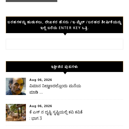
ಬರಹಗಳನ್ನು ಹುಡುಕಲು, ಲೇಖಕರ ಹೆಸರು /ಇ-ಮೈಲ್ /ಬರಹದ ಶೀರ್ಷಿಕೆಯನ್ನು
ಇಲ್ಲಿ ಬರೆದು ENTER KEY ಒತ್ತಿ.
Search for:
ಇತ್ತೀಚಿನ ಪುಟಗಳು
Aug 06, 2026
ವಿಮಾನ ನಿಲ್ದಾಣದಲ್ಲೊಂದು ಮನೆಯ
ಮಾಡಿ ….
Aug 06, 2026
ಕೆ ಎಸ್ ನ ದೃಷ್ಟಿ ಸೃಷ್ಟಿಯಲ್ಲಿ ಕವಿ ಕವಿತೆ
: ಭಾಗ 3