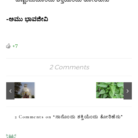
.
-ಅಮು ಭಾವಜೀವಿ
.
+7
2 Comments
2 Comments on “
ನಾನೊಂದು ಶಕ್ತಿಯೆಂದು ತೋರಿಹೆನು
”