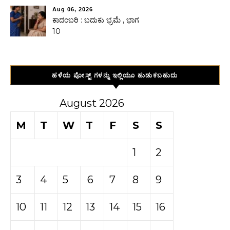
Aug 06, 2026
ಕಾದಂಬರಿ : ಬದುಕು ಭ್ರಮೆ , ಭಾಗ
10
ಹಳೆಯ ಪೋಸ್ಟ್ ಗಳನ್ನು ಇಲ್ಲಿಯೂ ಹುಡುಕಬಹುದು
August 2026
M
T
W
T
F
S
S
1
2
3
4
5
6
7
8
9
10
11
12
13
14
15
16