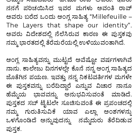
ನನಗೆ ಪರಿಚಯಿಸಿದ ಇವರ ಮಗಳು ಅವಂತಿ ರಾವ್
ಅವರು ಬರೆದ ಒಂದು ಆಂಗ್ಲ ಸಾಹಿತ್ಯ “Millefeuille –
The Layers that shape our identity”.
ಅವರು ವಿದೇಶದಲ್ಲಿ ನೆಲೆಸಿರುವ ಕಾರಣ ಈ ಪುಸ್ತಕವು
ನಮ್ಮ ಭಾರತದಲ್ಲಿ ತೆರೆಮರೆಯಲ್ಲಿ ಉಳಿಯುವಂತಾಗಿದೆ.
ಆಂಗ್ಲ ಸಾಹಿತ್ಯವನ್ನು ಮುಟ್ಟದೆ ಅವೆಷ್ಟೋ ವರ್ಷಗಳಾಗಿವೆ
ನಾನು. ಕಾಲೇಜು ದಿನಗಳಲ್ಲೇ ಕೊನೆ ನನ್ನ ಆಂಗ್ಲ ಸಾಹಿತ್ಯದ
ಜೊತೆಗಿನ ಪಯಣ. ಇವತ್ತು ನನ್ನ ನಿಕಟವರ್ತಿಗಳ ಮಗಳೇ
ಈ ಪುಸ್ತಕವನ್ನು ಬರೆದಿದ್ದಾರೆ ಎನ್ನುವ ವಿಚಾರ ನಾನೂ
ಹೆಮ್ಮೆಯ ಭಾವವನ್ನು ಅನುಭವಿಸುವಂತೆ ಮಾಡಿದೆ.
ಪುಸ್ತಕದ ಸಬ್ ಟೈಟಲೇ ಸೂಚಿಸುವಂತೆ ಈ ಪ್ರಪಂಚದಲ್ಲಿ
ನಮ್ಮ ಗುರುತಿಸುವಿಕೆ ಯಾವ ಎಲ್ಲಾ ಅಂಶಗಳನ್ನು
ಒಳಗೊಂಡಿದೆ ಅನ್ನುವುದನ್ನು ನಮ್ಮೆದುರು ತೆರೆದಿಡುವ
ಪುಸ್ತಕ.