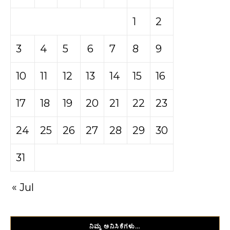
1
2
3
4
5
6
7
8
9
10
11
12
13
14
15
16
17
18
19
20
21
22
23
24
25
26
27
28
29
30
31
« Jul
ನಿಮ್ಮ ಅನಿಸಿಕೆಗಳು…