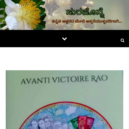
Skip to content