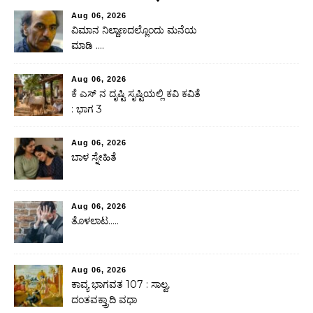
Aug 06, 2026
ವಿಮಾನ ನಿಲ್ದಾಣದಲ್ಲೊಂದು ಮನೆಯ
ಮಾಡಿ ….
Aug 06, 2026
ಕೆ ಎಸ್ ನ ದೃಷ್ಟಿ ಸೃಷ್ಟಿಯಲ್ಲಿ ಕವಿ ಕವಿತೆ
: ಭಾಗ 3
Aug 06, 2026
ಬಾಳ ಸ್ನೇಹಿತೆ
Aug 06, 2026
ತೊಳಲಾಟ…..
Aug 06, 2026
ಕಾವ್ಯ ಭಾಗವತ 107 : ಸಾಲ್ವ,
ದಂತವಕ್ತ್ರಾದಿ ವಧಾ