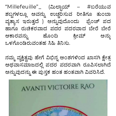
“Millefeuille”_ (ಮಿಲ್ಫಾಯ್ – #ಬರೆಯುವ
ಶಬ್ದಗಳಲ್ಲೂ ಅವನ್ನು ಉಚ್ಚರಿಸುವ ರೀತಿಗೂ ತುಂಬಾ
ವ್ಯತ್ಯಾಸ ಇರುತ್ತದೆ ) ಅನ್ನುವುದೊಂದು ಫ್ರೆಂಚ್ ಪದ
ಹಾಗೂ ರುಚಿಕರವಾದ ಪದರ ಪದರವಾದ ಬೇರೆ ಬೇರೆ
ಆಕಾರವನ್ನು ಹೊಂದಿ ಕ್ರೀಮ್ ಅನ್ನು
ಒಳಗೊಂಡಿರುವಂತಹ ಸಿಹಿ ತಿನಿಸು.
ನಮ್ಮ ವ್ಯಕ್ತಿತ್ವವು ಹೇಗೆ ವಿಭಿನ್ನ ಅಂಶಗಳಿಂದ ಖಾಸಗಿ ಕ್ಷೇತ್ರ
ಅಥವಾಸಮಾಜದಲ್ಲಿ ಪದರ ಪದರವಾಗಿ ರೂಪಿಸಲಾಗಿದೆ
ಅನ್ನುವುದನ್ನು ಈ ಪುಸ್ತಕ ಹಂತ ಹಂತವಾಗಿ ವಿವರಿಸಿದೆ.