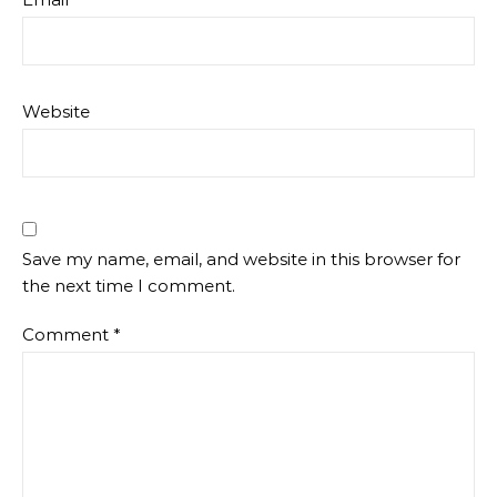
Website
Save my name, email, and website in this browser for
the next time I comment.
Comment
*