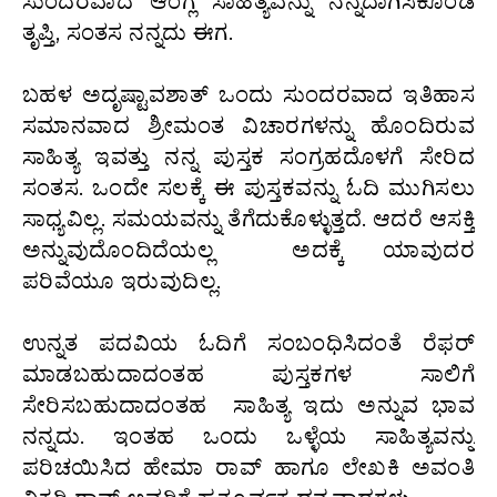
ಸುಂದರವಾದ ಆಂಗ್ಲ ಸಾಹಿತ್ಯವನ್ನು ನನ್ನದಾಗಿಸಿಕೊಂಡ
ತೃಪ್ತಿ, ಸಂತಸ ನನ್ನದು ಈಗ.
ಬಹಳ ಅದೃಷ್ಟಾವಶಾತ್ ಒಂದು ಸುಂದರವಾದ ಇತಿಹಾಸ
ಸಮಾನವಾದ ಶ್ರೀಮಂತ ವಿಚಾರಗಳನ್ನು ಹೊಂದಿರುವ
ಸಾಹಿತ್ಯ ಇವತ್ತು ನನ್ನ ಪುಸ್ತಕ ಸಂಗ್ರಹದೊಳಗೆ ಸೇರಿದ
ಸಂತಸ. ಒಂದೇ ಸಲಕ್ಕೆ ಈ ಪುಸ್ತಕವನ್ನು ಓದಿ ಮುಗಿಸಲು
ಸಾಧ್ಯವಿಲ್ಲ. ಸಮಯವನ್ನು ತೆಗೆದುಕೊಳ್ಳುತ್ತದೆ. ಆದರೆ ಆಸಕ್ತಿ
ಅನ್ನುವುದೊಂದಿದೆಯಲ್ಲ ಅದಕ್ಕೆ ಯಾವುದರ
ಪರಿವೆಯೂ ಇರುವುದಿಲ್ಲ.
ಉನ್ನತ ಪದವಿಯ ಓದಿಗೆ ಸಂಬಂಧಿಸಿದಂತೆ ರೆಫರ್
ಮಾಡಬಹುದಾದಂತಹ ಪುಸ್ತಕಗಳ ಸಾಲಿಗೆ
ಸೇರಿಸಬಹುದಾದಂತಹ ಸಾಹಿತ್ಯ ಇದು ಅನ್ನುವ ಭಾವ
ನನ್ನದು. ಇಂತಹ ಒಂದು ಒಳ್ಳೆಯ ಸಾಹಿತ್ಯವನ್ನು
ಪರಿಚಯಿಸಿದ ಹೇಮಾ ರಾವ್ ಹಾಗೂ ಲೇಖಕಿ ಅವಂತಿ