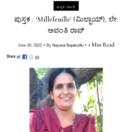
ಪುಸ್ತಕ-ನೋಟ
ಪುಸ್ತಕ : ‘Millefeuille’ (ಮಿಲ್ಫಾಯ್), ಲೇ:
ಅವಂತಿ ರಾವ್
•
•
1 Min Read
June 30, 2022
By
Nayana Bajakudlu