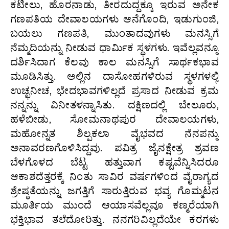
ಕಟೀಲು, ಹೊರನಾಡು, ತೀರದುದ್ದಕ್ಕೂ ಇರುವ ಅನೇಕ
ಗಣಪತಿಯ ದೇವಾಲಯಗಳು ಆನೆಗೊಂದಿ, ಇಡುಗುಂಜಿ,
ಬಯಲು ಗಣಪತಿ, ಮುಂತಾದವುಗಳು ಮನಸ್ಸಿಗೆ
ನೆಮ್ಮದಿಯನ್ನು ನೀಡುವ ಧಾರ್ಮಿಕ ಸ್ಥಳಗಳು. ಇವೆಲ್ಲವನ್ನೂ
ದರ್ಶಿಸಿದಾಗ ಕೆಲವು ಕಾಲ ಮನಸ್ಸಿಗೆ ಸಾರ್ಥಕಭಾವ
ಮೂಡಿಸಿತ್ತು. ಅಲ್ಲಿನ ದಾಸೋಹಗಳಿರುವ ಸ್ಥಳಗಳಲ್ಲಿ
ಉಚ್ಛನೀಚ, ಭೇದಭಾವಗಳಿಲ್ಲದೆ ಪ್ರಸಾದ ನೀಡುವ ಕ್ರಮ
ನನ್ನನ್ನು ವಿನೀತಳನ್ನಾಸಿತು. ದಕ್ಷಿಣದಲ್ಲಿ ಬೇಲೂರು,
ಹಳೆಬೀಡು, ಸೋಮನಾಥಪುರ ದೇವಾಲಯಗಳು,
ಮಹೋನ್ನತ ಶಿಲ್ಪಕಲಾ ವೈಭವದ ನೆನಪನ್ನು
ಅನಾವರಣಗೊಳಿಸಿದ್ದವು. ಪವಿತ್ರ ಜೈನಕ್ಷೇತ್ರ ಶ್ರವಣ
ಬೆಳಗೊಳದ ಬೆಟ್ಟ ಹತ್ತುವಾಗ ಕಷ್ಟವೆನ್ನಿಸಿದರೂ
ಆಕಾಶದೆತ್ತರಕ್ಕೆ ನಿಂತು ಸಾವಿರ ವರ್ಷಗಳಿಂದ ವೈರಾಗ್ಯದ
ಶ್ರೇಷ್ಠತೆಯನ್ನು ಜಗತ್ತಿಗೆ ಸಾರುತ್ತಿರುವ ಭವ್ಯ ಗೊಮ್ಮಟನ
ಮೂರ್ತಿಯ ಮುಂದೆ ಆಯಾಸವೆಲ್ಲವೂ ಕಣ್ಮರೆಯಾಗಿ
ಭಕ್ತಿಭಾವ ತಲೆದೋರಿತ್ತು. ನನಗರಿವಿಲ್ಲದೆಯೇ ಕರಗಳು