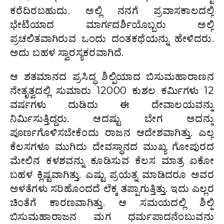
ಕರೆದಿರಬಹುದು. ಅಲ್ಲಿ ನನಗೆ ಪ್ರವಾಸಕಾಲದಲ್ಲಿ
ಭೇಟಿಯಾದ ಮಾರ್ಗದರ್ಶಿಯೊಬ್ಬರು ಅಲ್ಲಿ
ಪ್ರಚಲಿತವಾಗಿರುವ ಒಂದು ದಂತಕಥೆಯನ್ನು ಹೇಳಿದರು.
ಅದು ಬಹಳ ಸ್ವಾರಸ್ಯಕರವಾಗಿದೆ.
ಆ ಶತಮಾನದ ಪ್ರಸಿದ್ಧ ಶಿಲ್ಪಿಯಾದ ಬಿಸುಮಹಾರಾಣನ
ನೇತೃತ್ವದಲ್ಲಿ ಸುಮಾರು 12000 ಕುಶಲ ಕರ್ಮಿಗಳು 12
ವರ್ಷಗಳು ದುಡಿದು ಈ ದೇವಾಲಯವನ್ನು
ನಿರ್ಮಿಸುತ್ತಿದ್ದರು. ಆದಷ್ಟು ಬೇಗ ಅದನ್ನು
ಪೂರ್ಣಗೊಳಿಸಬೇಕೆಂದು ರಾಜನ ಆದೇಶವಾಗಿತ್ತು. ಎಲ್ಲ
ಕೆಲಸಗಳೂ ಮುಗಿದು ದೇವಸ್ಥಾನದ ಮುಖ್ಯ ಗೋಪುರದ
ಮೇಲಿನ ಕಳಶವನ್ನು ಕೂಡಿಸುವ ಕೆಲಸ ಮಾತ್ರ ಏಕೋ
ಬಹಳ ಕ್ಲಿಷ್ಟವಾಗಿತ್ತು. ಎಷ್ಟು ಪ್ರಯತ್ನ ಮಾಡಿದರೂ ಅವರ
ಅಳತೆಗಳು ಸರಿಹೊಂದದೆ ಲೆಕ್ಕ ತಪ್ಪಾಗುತ್ತಿತ್ತು. ಇದು ಎಲ್ಲರ
ಚಿಂತೆಗೆ ಕಾರಣವಾಗಿತ್ತು. ಆ ಸಮಯದಲ್ಲಿ ಶಿಲ್ಪಿ
ಬಿಸುಮಹಾರಾಜನ ಮಗ ಧರ್ಮಪಾದನೆಂಬುವನು