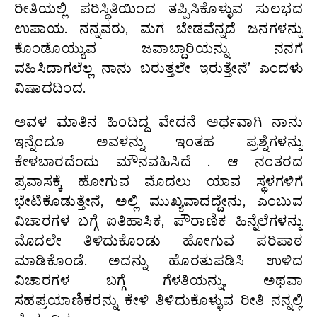
ರೀತಿಯಲ್ಲಿ ಪರಿಸ್ಥಿತಿಯಿಂದ ತಪ್ಪಿಸಿಕೊಳ್ಳುವ ಸುಲಭದ
ಉಪಾಯ. ನನ್ನವರು, ಮಗ ಬೇಡವೆನ್ನದೆ ಜನಗಳನ್ನು
ಕೊಂಡೊಯ್ಯುವ ಜವಾಬ್ದಾರಿಯನ್ನು ನನಗೆ
ವಹಿಸಿದಾಗಲೆಲ್ಲ ನಾನು ಬರುತ್ತಲೇ ಇರುತ್ತೇನೆ’ ಎಂದಳು
ವಿಷಾದದಿಂದ.
ಅವಳ ಮಾತಿನ ಹಿಂದಿದ್ದ ವೇದನೆ ಅರ್ಥವಾಗಿ ನಾನು
ಇನ್ನೆಂದೂ ಅವಳನ್ನು ಇಂತಹ ಪ್ರಶ್ನೆಗಳನ್ನು
ಕೇಳಬಾರದೆಂದು ಮೌನವಹಿಸಿದೆ . ಆ ನಂತರದ
ಪ್ರವಾಸಕ್ಕೆ ಹೋಗುವ ಮೊದಲು ಯಾವ ಸ್ಥಳಗಳಿಗೆ
ಭೇಟಿಕೊಡುತ್ತೇನೆ, ಅಲ್ಲಿ ಮುಖ್ಯವಾದದ್ದೇನು, ಎಂಬುವ
ವಿಚಾರಗಳ ಬಗ್ಗೆ ಐತಿಹಾಸಿಕ, ಪೌರಾಣಿಕ ಹಿನ್ನೆಲೆಗಳನ್ನು
ಮೊದಲೇ ತಿಳಿದುಕೊಂಡು ಹೋಗುವ ಪರಿಪಾಠ
ಮಾಡಿಕೊಂಡೆ. ಅದನ್ನು ಹೊರತುಪಡಿಸಿ ಉಳಿದ
ವಿಚಾರಗಳ ಬಗ್ಗೆ ಗೆಳತಿಯನ್ನು, ಅಥವಾ
ಸಹಪ್ರಯಾಣಿಕರನ್ನು ಕೇಳಿ ತಿಳಿದುಕೊಳ್ಳುವ ರೀತಿ ನನ್ನಲ್ಲಿ