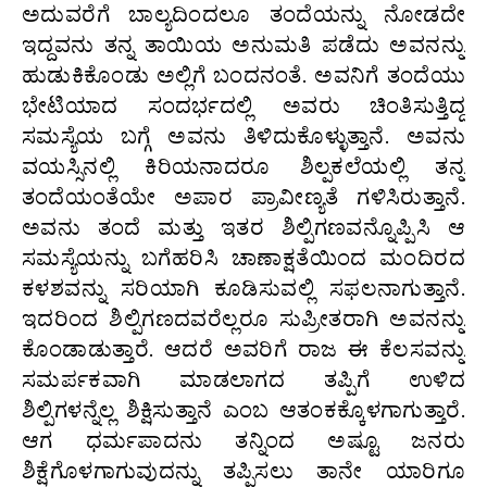
ಅದುವರೆಗೆ ಬಾಲ್ಯದಿಂದಲೂ ತಂದೆಯನ್ನು ನೋಡದೇ
ಇದ್ದವನು ತನ್ನ ತಾಯಿಯ ಅನುಮತಿ ಪಡೆದು ಅವನನ್ನು
ಹುಡುಕಿಕೊಂಡು ಅಲ್ಲಿಗೆ ಬಂದನಂತೆ. ಅವನಿಗೆ ತಂದೆಯು
ಭೇಟಿಯಾದ ಸಂದರ್ಭದಲ್ಲಿ ಅವರು ಚಿಂತಿಸುತ್ತಿದ್ದ
ಸಮಸ್ಯೆಯ ಬಗ್ಗೆ ಅವನು ತಿಳಿದುಕೊಳ್ಳುತ್ತಾನೆ. ಅವನು
ವಯಸ್ಸಿನಲ್ಲಿ ಕಿರಿಯನಾದರೂ ಶಿಲ್ಪಕಲೆಯಲ್ಲಿ ತನ್ನ
ತಂದೆಯಂತೆಯೇ ಅಪಾರ ಪ್ರಾವೀಣ್ಯತೆ ಗಳಿಸಿರುತ್ತಾನೆ.
ಅವನು ತಂದೆ ಮತ್ತು ಇತರ ಶಿಲ್ಪಿಗಣವನ್ನೊಪ್ಪಿಸಿ ಆ
ಸಮಸ್ಯೆಯನ್ನು ಬಗೆಹರಿಸಿ ಚಾಣಾಕ್ಷತೆಯಿಂದ ಮಂದಿರದ
ಕಳಶವನ್ನು ಸರಿಯಾಗಿ ಕೂಡಿಸುವಲ್ಲಿ ಸಫಲನಾಗುತ್ತಾನೆ.
ಇದರಿಂದ ಶಿಲ್ಪಿಗಣದವರೆಲ್ಲರೂ ಸುಪ್ರೀತರಾಗಿ ಅವನನ್ನು
ಕೊಂಡಾಡುತ್ತಾರೆ. ಆದರೆ ಅವರಿಗೆ ರಾಜ ಈ ಕೆಲಸವನ್ನು
ಸಮರ್ಪಕವಾಗಿ ಮಾಡಲಾಗದ ತಪ್ಪಿಗೆ ಉಳಿದ
ಶಿಲ್ಪಿಗಳನ್ನೆಲ್ಲ ಶಿಕ್ಷಿಸುತ್ತಾನೆ ಎಂಬ ಆತಂಕಕ್ಕೊಳಗಾಗುತ್ತಾರೆ.
ಆಗ ಧರ್ಮಪಾದನು ತನ್ನಿಂದ ಅಷ್ಟೂ ಜನರು
ಶಿಕ್ಷೆಗೊಳಗಾಗುವುದನ್ನು ತಪ್ಪಿಸಲು ತಾನೇ ಯಾರಿಗೂ