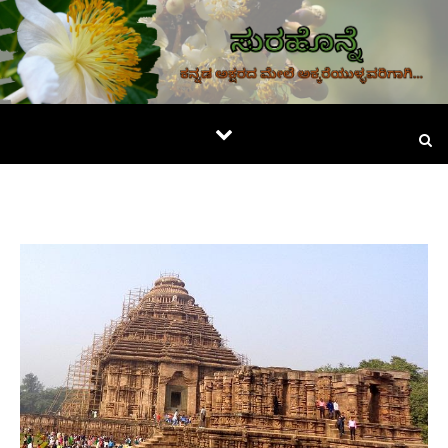
Skip to content