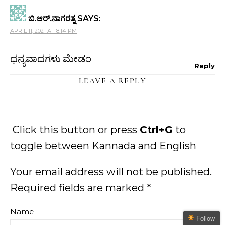
ಬಿ.ಆರ್.ನಾಗರತ್ನ
SAYS:
APRIL 11, 2021 AT 8:14 PM
ಧನ್ಯವಾದಗಳು ಮೇಡಂ
Reply
LEAVE A REPLY
Click this button or press
Ctrl+G
to
toggle between Kannada and English
Your email address will not be published.
Required fields are marked
*
Name
Follow