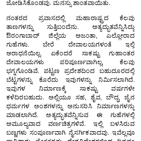
ಜೋಡಿಸಿಕೊಂಡವು. ಮನಸ್ಸು ಶಾಂತವಾಯಿತು.
ನಂತರದ ಪ್ರವಾಸದಲ್ಲಿ ಮಹಾರಾಷ್ಟ್ರದ ಕೆಲವು
ತಾಣಗಳನ್ನು ಸುತ್ತಿಬಂದೆನು. ಅತ್ಯದ್ಭುತವೆನ್ನಿಸಿದ್ದು
ಔರಂಗಾಬಾದ್ ಜಿಲ್ಲೆಯ ಅಜಂತಾ, ಎಲ್ಲೋರಾದ
ಗುಹೆಗಳು. ಬೇರೆ ದೇವಾಲಯಗಳಂತೆ ಇಲ್ಲಿ
ಆರಾಧನೆಯಿಲ್ಲ. ಏಕೆಂದರೆ ಸಾಕಷ್ಟು ಗುಹಾಂತರ
ದೇವಾಲಯಗಳು ಪರಿಪೂರ್ಣವಾಗಿಲ್ಲ, ಕೆಲವು
ಭಗ್ನಗೊಂಡಿವೆ. ಪಟ್ಟಣ ಪ್ರದೇಶದಿಂದ ಬಹುದೂರದಲ್ಲಿ
ಬೆಟ್ಟಗಳನ್ನು ಕೊರೆದು ಇವುಗಳನ್ನು ನಿರ್ಮಿಸಲಾಗಿದೆ.
ಇವುಗಳ ನಿರ್ಮಾಣಕ್ಕೆ ಸಾಕಷ್ಟು ವರ್ಷಗಳೇ
ಕಳೆದಿರಬಹುದು. ಅಲ್ಲಿಯೂ ಸಹ, ಶೈವ, ಬೌದ್ಧ, ಜೈನ
ಧರ್ಮಗಳ ಅಂಶಗಳನ್ನು ಅನುಸರಿಸಿ ನಿರ್ಮಾಣಗಳನ್ನು
ಮಾಡಲಾಗಿದೆ. ಅತ್ಯದ್ಭುತವೆನ್ನಿಸುವ ಈ ಗುಹೆಗಳಲ್ಲಿ
ಅಮೂಲ್ಯವಾದ ವರ್ಣಚಿತ್ರಗಳಿವೆ. ಇಲ್ಲಿ ಬಳಸಿರುವ
ಬಣ್ಣಗಳು ಸಂಪೂರ್ಣವಾಗಿ ನೈಸರ್ಗಿಕವಾದವು. ಇವೆಲ್ಲವೂ