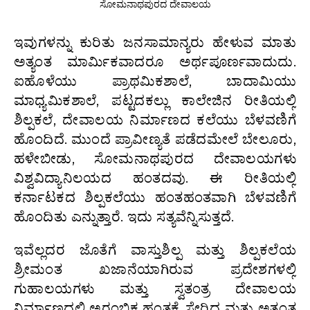
ಸೋಮನಾಥಪುರದ ದೇವಾಲಯ
ಇವುಗಳನ್ನು ಕುರಿತು ಜನಸಾಮಾನ್ಯರು ಹೇಳುವ ಮಾತು
ಅತ್ಯಂತ ಮಾರ್ಮಿಕವಾದರೂ ಅರ್ಥಪೂರ್ಣವಾದುದು.
ಐಹೊಳೆಯು ಪ್ರಾಥಮಿಕಶಾಲೆ, ಬಾದಾಮಿಯು
ಮಾಧ್ಯಮಿಕಶಾಲೆ, ಪಟ್ಟದಕಲ್ಲು ಕಾಲೇಜಿನ ರೀತಿಯಲ್ಲಿ
ಶಿಲ್ಪಕಲೆ, ದೇವಾಲಯ ನಿರ್ಮಾಣದ ಕಲೆಯು ಬೆಳವಣಿಗೆ
ಹೊಂದಿದೆ. ಮುಂದೆ ಪ್ರಾವೀಣ್ಯತೆ ಪಡೆದಮೇಲೆ ಬೇಲೂರು,
ಹಳೇಬೀಡು, ಸೋಮನಾಥಪುರದ ದೇವಾಲಯಗಳು
ವಿಶ್ವವಿದ್ಯಾನಿಲಯದ ಹಂತದವು. ಈ ರೀತಿಯಲ್ಲಿ
ಕರ್ನಾಟಕದ ಶಿಲ್ಪಕಲೆಯು ಹಂತಹಂತವಾಗಿ ಬೆಳವಣಿಗೆ
ಹೊಂದಿತು ಎನ್ನುತ್ತಾರೆ. ಇದು ಸತ್ಯವೆನ್ನಿಸುತ್ತದೆ.
ಇವೆಲ್ಲದರ ಜೊತೆಗೆ ವಾಸ್ತುಶಿಲ್ಪ ಮತ್ತು ಶಿಲ್ಪಕಲೆಯ
ಶ್ರೀಮಂತ ಖಜಾನೆಯಾಗಿರುವ ಪ್ರದೇಶಗಳಲ್ಲಿ
ಗುಹಾಲಯಗಳು ಮತ್ತು ಸ್ವತಂತ್ರ ದೇವಾಲಯ
ನಿರ್ಮಾಣದಲ್ಲಿ ಅರಂಭಿಕ ಹಂತಕ್ಕೆ ಸೇರಿದ ಮತ್ತು ಅತ್ಯಂತ