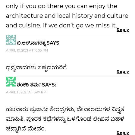
only if you go there you can enjoy the
architecture and local history and culture
and cuisine. if we don’t go we miss it.
Reply
ಬಿ.ಆರ್.ನಾಗರತ್ನ
SAYS:
APRIL 10, 2021 AT 10:05 PM
ಧನ್ಯವಾದಗಳು ಸಹೃದಯರಿಗೆ
Reply
ಶಂಕರಿ ಶರ್ಮ
SAYS:
APRIL 11, 2021 AT 3:47 PM
ಹಲವಾರು ಪ್ರವಾಸೀ ಕೇಂದ್ರಗಳು, ದೇವಾಲಯಗಳ ವಿಸ್ತೃತ
ಮಾಹಿತಿ, ಪೂರಕ ಕಥೆಗಳನ್ನು ಒಳಗೊಂಡ ಲೇಖನ ಬಹಳ
ಚೆನ್ನಾಗಿದೆ ಮೇಡಂ.
Reply