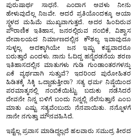
ಪುರುಷಾರ್ಥ ಸಾಧನೆ. ಎಂದಾಗ ಅವಳು ನೀನು
ಹೇಳುವುದೆಲ್ಲ ನಿಜವೇ. ಆದರೆ ಪ್ರತಿಯೊಂದಕ್ಕೂ ಆಯಾ
ಸ್ಥಳದ ಮಹಿಮೆ ಮುಖ್ಯವಾಗುತ್ತದೆ. ಅದರ ಹಿಂದಿರುವ
ಪೌರಾಣಿಕ ಇತಿಹಾಸ, ಜನರಲ್ಲಿರುವ ನಂಬಿಕೆ, ವಿಶ್ವಾಸ
ದೇವಾಲಯದ ನಿರ್ಮಾಣದಲ್ಲಿನ ಕೌಶಲ್ಯ ಇವಾವುದೂ
ಸುಳ್ಳಲ್ಲ. ಅದಕ್ಕಾಗಿಯೇ ಜನ ಇಷ್ಟು ಕಷ್ಟವಾದರೂ
ಬರುತ್ತಾರೆ ಎಂದಳು. ನಾನು ಓದಿದ್ದ ಹನ್ನೆರಡನೆಯ ಶರಣ
ಇತಿಹಾಸದಲ್ಲಿನ ಮಾತುಗಳು ಗುಡಿ ಗುಂಡಾಂತರಗಳನ್ನು
ಏಕೆ ವ್ಯರ್ಥವಾಗಿ ಸುತ್ತುವೆ? ಇದರಿಂದ ಪುರೋಹಿತರ
ಹಿಡಿತಕ್ಕೆ ಸಿಕ್ಕಿ ಒದ್ದಾಡುತ್ತೀರಾ? ಸತ್ಯ ಧರ್ಮ ನಿಷ್ಠೆಯಿಂದ
ಪರಮಾತ್ಮನಲ್ಲಿ ನಂಬಿಕೆಯಿಟ್ಟು ಬದುಕು ನಡೆಸಿದರೆ
ದೇವನೇ ನಿನ್ನ ಬಳಿಗೆ ಬಂದು ನಿನ್ನಲ್ಲಿ ನೆಲೆಸುತ್ತಾನೆ ಎಂಬ
ಮಾತು ಎಷ್ಟು ಸತ್ಯವೆಂಬುದು ನೆನಪಾಯಿತು. ನನ್ನೊಳಗೆ
ನಾನೇ ನಗುತ್ತಾ ಮೌನವಹಿಸಿದೆ.
ಇಷ್ಟೆಲ್ಲ ಪ್ರವಾಸ ಮಾಡಿದ್ದಲ್ಲದೆ ಹಲವಾರು ಸಮುದ್ರ ತೀರದ