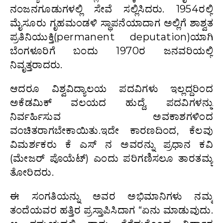
ನಂಜನಗೂಡುಗಳಲ್ಲಿ ಸೇವೆ ಸಲ್ಲಿಸಿದರು. 1954ರಲ್ಲಿ
ಮೈಸೂರು ಗೃಹಮಂಡಳಿ ಸ್ಥಾಪನೆಯಾದಾಗ ಅಲ್ಲಿಗೆ ಶಾಶ್ವತ
ಪ್ರತಿನಿಯುಕ್ತಿ(permanent deputation)ಯಾಗಿ
ಬೆಂಗಳೂರಿಗೆ ಬಂದು 1970ರ ಜನವರಿಯಲ್ಲಿ
ನಿವೃತ್ತರಾದರು.
ಆದರೂ ವಿಶ್ವವಿದ್ಯಾಲಯ ಪದವಿಗಳು ಇಲ್ಲದ್ದರಿಂದ
ಅಕೆಡಮಿಕ್ ವಲಯದ ಹುದ್ದೆ, ಪದವಿಗಳನ್ನು
ನಿರ್ವರ್ಹಿಸುವ ಅವಕಾಶಗಳಿಂದ
ವಂಚಿತರಾಗಬೇಕಾಯಿತು.ಇದೇ ಕಾರಣದಿಂದ, ಕೆಲವು
ವಿಮರ್ಶಕರು ಕೆ ಎಸ್ ನ ಅವರನ್ನು ಪ್ರಧಾನ ಕವಿ
(ಮೇಜರ್ ಪೊಯೆಟ್) ಎಂದು ಪರಿಗಣಿಸಲೂ ತಾರತಮ್ಯ
ತೋರಿದರು.
ಈ ಸಂಗತಿಯನ್ನು ಅವರ ಅಭಿಮಾನಿಗಳು ನಮ್ಮ
ತಂದೆಯವರ ಹತ್ತಿರ ಪ್ರಸ್ತಾಪಿಸಿದಾಗ “ಏನು ಮಾಡುವುದು.