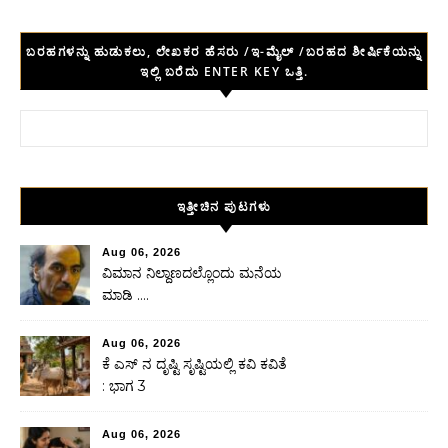
ಬರಹಗಳನ್ನು ಹುಡುಕಲು, ಲೇಖಕರ ಹೆಸರು /ಇ-ಮೈಲ್ /ಬರಹದ ಶೀರ್ಷಿಕೆಯನ್ನು
ಇಲ್ಲಿ ಬರೆದು ENTER KEY ಒತ್ತಿ.
Search for:
ಇತ್ತೀಚಿನ ಪುಟಗಳು
Aug 06, 2026
ವಿಮಾನ ನಿಲ್ದಾಣದಲ್ಲೊಂದು ಮನೆಯ
ಮಾಡಿ ….
Aug 06, 2026
ಕೆ ಎಸ್ ನ ದೃಷ್ಟಿ ಸೃಷ್ಟಿಯಲ್ಲಿ ಕವಿ ಕವಿತೆ
: ಭಾಗ 3
Aug 06, 2026