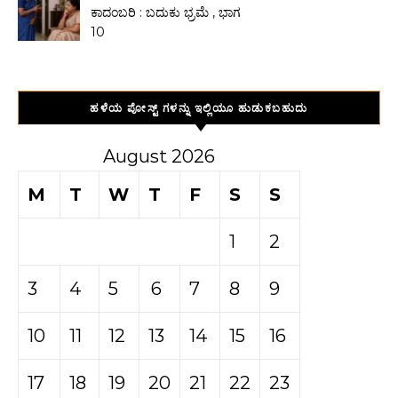
ಕಾದಂಬರಿ : ಬದುಕು ಭ್ರಮೆ , ಭಾಗ
10
ಹಳೆಯ ಪೋಸ್ಟ್ ಗಳನ್ನು ಇಲ್ಲಿಯೂ ಹುಡುಕಬಹುದು
August 2026
M
T
W
T
F
S
S
1
2
3
4
5
6
7
8
9
10
11
12
13
14
15
16
17
18
19
20
21
22
23