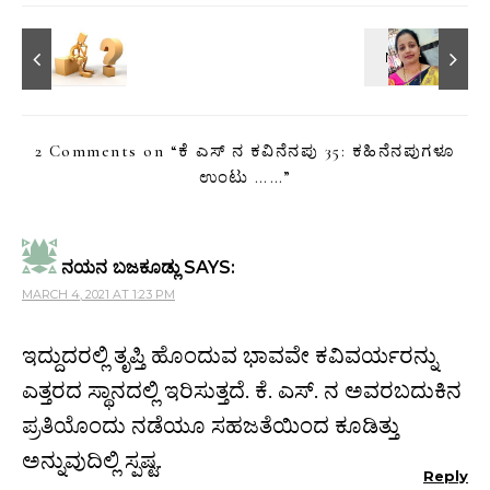
2 Comments on “
ಕೆ ಎಸ್‌ ನ ಕವಿನೆನಪು 35: ಕಹಿನೆನಪುಗಳೂ
ಉಂಟು ……
”
ನಯನ ಬಜಕೂಡ್ಲು
SAYS:
MARCH 4, 2021 AT 1:23 PM
ಇದ್ದುದರಲ್ಲಿ ತೃಪ್ತಿ ಹೊಂದುವ ಭಾವವೇ ಕವಿವರ್ಯರನ್ನು
ಎತ್ತರದ ಸ್ಥಾನದಲ್ಲಿ ಇರಿಸುತ್ತದೆ. ಕೆ. ಎಸ್. ನ ಅವರಬದುಕಿನ
ಪ್ರತಿಯೊಂದು ನಡೆಯೂ ಸಹಜತೆಯಿಂದ ಕೂಡಿತ್ತು
ಅನ್ನುವುದಿಲ್ಲಿ ಸ್ಪಷ್ಟ.
Reply