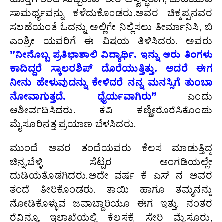
ಸಾಮರ್ಥ್ಯವನ್ನು ಕಳೆದುಕೊಂಡರು.ಅವರ ಚಿಕ್ಕಪ್ಪನವರ
ಸಲಹೆಯಂತೆ ಓದನ್ನು ಅಲ್ಲಿಗೇ ನಿಲ್ಲಿಸಲು ತೀರ್ಮಾನಿಸಿ, ಬಿ
ಎಂಶ್ರೀ ಯವರಿಗೆ ಈ ವಿಷಯ ತಿಳಿಸಿದರು. ಅವರು
”ನೀನೊಬ್ಬ ಪ್ರತಿಭಾಶಾಲಿ ವಿದ್ಯಾರ್ಥಿ. ಇನ್ನು ಆರು ತಿಂಗಳು
ಕಾದಿದ್ದರೆ ಸ್ಕಾಲರಶಿಪ್‌ ದೊರೆಯುತ್ತಿತ್ತು. ಆದರೆ ಈಗ
ನೀನು ಹೇಳುವುದನ್ನು ಕೇಳಿದರೆ ನನ್ನ ಮನಸ್ಸಿಗೆ ತುಂಬಾ
ನೋವಾಗುತ್ತದೆ. ಧೈರ್ಯವಾಗಿರು”
ಎಂದು
ಆಶೀರ್ವದಿಸಿದರು. ಕವಿ ಕಣ್ಣೀರೊರೆಸಿಕೊಂಡು
ಮೈಸೂರಿನತ್ತ ಪ್ರಯಾಣ ಬೆಳಸಿದರು.
ಮುಂದೆ ಅವರ ತಂದೆಯವರು ಕೆಲಸ ಮಾಡುತ್ತಿದ್ದ
ಚಿನ್ನ,ಬೆಳ್ಳಿ ಸೆಟ್ಟರ ಅಂಗಡಿಯಲ್ಲೇ
ದುಡಿಯತೊಡಗಿದರು.ಅದೇ ವರ್ಷ ಕೆ ಎಸ್‌ ನ ಅವರ
ತಂದೆ ತೀರಿಕೊಂಡರು. ತಾಯಿ ಹಾಗೂ ತಮ್ಮನನ್ನು
ನೋಡಿಕೊಳ್ಳುವ ಜವಾಬ್ದಾರಿಯೂ ಈಗ ಇತ್ತು. ನಂತರ
ರೆವಿನ್ಯೂ ಇಲಾಖೆಯಲ್ಲಿ ಕೆಲಸಕ್ಕೆ ಸೇರಿ ಮೈಸೂರು,