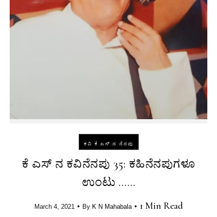
ಕವಿ ಕೆ.ಎಸ್.ನ ನೆನಪು
ಕೆ ಎಸ್‌ ನ ಕವಿನೆನಪು 35: ಕಹಿನೆನಪುಗಳೂ
ಉಂಟು ……
•
•
1 Min Read
March 4, 2021
By
K N Mahabala