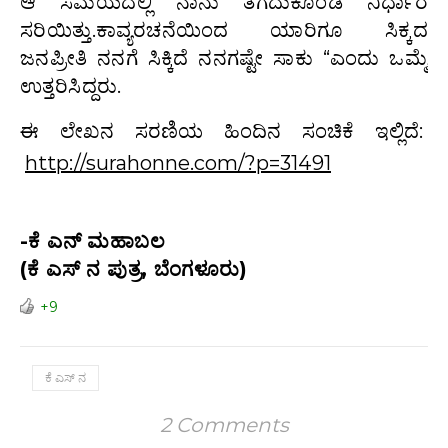
ಆ ಸಮಯದಲ್ಲಿ ನಾನು ತೆಗೆದುಕೊಂಡ ನಿರ್ಧಾರ
ಸರಿಯಿತ್ತು.ಕಾವ್ಯರಚನೆಯಿಂದ ಯಾರಿಗೂ ಸಿಕ್ಕದ
ಜನಪ್ರೀತಿ ನನಗೆ ಸಿಕ್ಕಿದೆ ನನಗಷ್ಟೇ ಸಾಕು “ಎಂದು ಒಮ್ಮೆ
ಉತ್ತರಿಸಿದ್ದರು.
ಈ ಲೇಖನ ಸರಣಿಯ ಹಿಂದಿನ ಸಂಚಿಕೆ ಇಲ್ಲಿದೆ:
http://surahonne.com/?p=31491
-ಕೆ ಎನ್ ಮಹಾಬಲ
(ಕೆ ಎಸ್ ನ ಪುತ್ರ, ಬೆಂಗಳೂರು)
+9
ಕೆ ಎಸ್‌ ನ
2 Comments