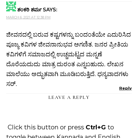
ಶಂಕರಿ ಶರ್ಮ
SAYS:
MARCH 6, 2021 AT 12:38 PM
ಜೀವನದಲ್ಲಿ ಬರುವ ಕಷ್ಟಗಳನ್ನು ಬಂದಂತೆಯೇ ಎದುರಿಸಿದ
ಪೂಜ್ಯ ಕವಿಗಳ ಜೀವನಾನುಭವ ಅಗಣಿತ. ಜನರ ಪ್ರೀತಿಯ
ಕವಿಗಳಿಗೆ ಸಮಾಜದಲ್ಲಿ ಉಚ್ಚಮಟ್ಟದ ಮನ್ನಣೆ
ದೊರೆಯದುದು ಮಾತ್ರ ದುರಂತ ಎನ್ನಬಹುದು. ಲೇಖನ
ಮಾಲೆಯು ಅದ್ಭುತವಾಗಿ ಮೂಡಿಬರುತ್ತಿದೆ. ಧನ್ಯವಾದಗಳು
ಸರ್.
Reply
LEAVE A REPLY
Click this button or press
Ctrl+G
to
toggle between Kannada and English