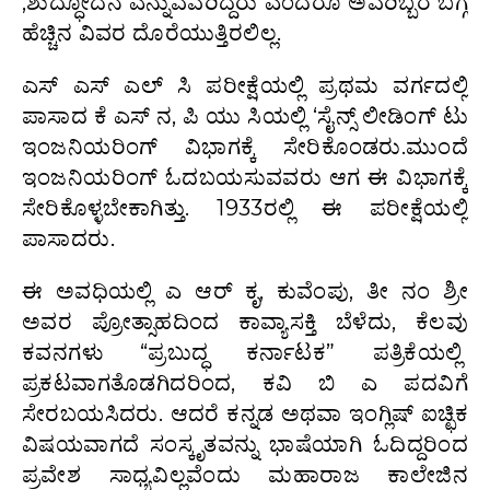
,ಶುದ್ಧೋದನ ಎನ್ನುವವರಿದ್ದರು ಎಂದರೂ ಅವರಿಬ್ಬರ ಬಗ್ಗೆ
ಹೆಚ್ಚಿನ ವಿವರ ದೊರೆಯುತ್ತಿರಲಿಲ್ಲ.
ಎಸ್ ಎಸ್ ಎಲ್ ಸಿ ಪರೀಕ್ಷೆಯಲ್ಲಿ ಪ್ರಥಮ ವರ್ಗದಲ್ಲಿ
ಪಾಸಾದ ಕೆ ಎಸ್ ನ, ಪಿ ಯು ಸಿಯಲ್ಲಿ ‘ಸೈನ್ಸ್ ಲೀಡಿಂಗ್ ಟು
ಇಂಜನಿಯರಿಂಗ್ ವಿಭಾಗಕ್ಕೆ ಸೇರಿಕೊಂಡರು.ಮುಂದೆ
ಇಂಜನಿಯರಿಂಗ್ ಓದಬಯಸುವವರು ಆಗ ಈ ವಿಭಾಗಕ್ಕೆ
ಸೇರಿಕೊಳ್ಳಬೇಕಾಗಿತ್ತು. 1933ರಲ್ಲಿ ಈ ಪರೀಕ್ಷೆಯಲ್ಲಿ
ಪಾಸಾದರು.
ಈ ಅವಧಿಯಲ್ಲಿ ಎ ಆರ್ ಕೃ, ಕುವೆಂಪು, ತೀ ನಂ ಶ್ರೀ
ಅವರ ಪ್ರೋತ್ಸಾಹದಿಂದ ಕಾವ್ಯಾಸಕ್ತಿ ಬೆಳೆದು, ಕೆಲವು
ಕವನಗಳು “ಪ್ರಬುದ್ಧ ಕರ್ನಾಟಕ” ಪತ್ರಿಕೆಯಲ್ಲಿ
ಪ್ರಕಟವಾಗತೊಡಗಿದರಿಂದ, ಕವಿ ಬಿ ಎ ಪದವಿಗೆ
ಸೇರಬಯಸಿದರು. ಆದರೆ ಕನ್ನಡ ಅಥವಾ ಇಂಗ್ಲಿಷ್ ಐಚ್ಛಿಕ
ವಿಷಯವಾಗದೆ ಸಂಸ್ಕೃತವನ್ನು ಭಾಷೆಯಾಗಿ ಓದಿದ್ದರಿಂದ
ಪ್ರವೇಶ ಸಾಧ್ಯವಿಲ್ಲವೆಂದು ಮಹಾರಾಜ ಕಾಲೇಜಿನ