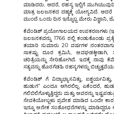
ಮಾಡಿದರು. ಆದರೆ, ರಹಸ್ಯ ಇಲ್ಲಿಗೆ ಮುಗಿಯುವುದ
ಮಾತ್ರ ಜಲಜನಕದ ದಹ್ಯಕ್ಕೆ ಯೋಗ್ಯವಿದೆ. ಆ
ಮುಂದೆ ಒಂದು ದಿನ ಇನ್ನೊಬ್ಬ ಮೇರು ವಿಜ್ಞಾನಿ, ಜ
ಕೆವೆಂಡಿಶ್ ಪ್ರಯೋಗಾಲಯದ ಉಪಕರಣಗಳು (ಇಸ
ಜಲಜನಕವನ್ನು 1766 ರಲ್ಲಿ ಕಂಡುಕೊಂಡು ಪ್
ತಯಾರಿ ಸುಮಾರು 20 ವರ್ಷಗಳ ನಂತರವಾಗುತ
ಸಾಕಷ್ಟು ದೂರ ಕ್ರಮಿಸಿ, ಅವಘಡಕ್ಕೀಡಾಗಿ, 
ಚರಿತ್ರೆಯನ್ನು ಸೇರಿಹೋಗಿದೆ. ಇದಕ್ಕೆ ನಾವು ಕ
ಸತ್ಯವನ್ನು ಹೊರಗೆಡಹಿ ರಹಸ್ಯಗಳನ್ನು ಬಿಚ್ಚುತ್ತ
ಕೆವೆಂಡಿಶ್ ಗೆ ವಿದ್ಯಾಭ್ಯಾಸವಿತ್ತು, ಐಶ್ವರ್
ಹುಡುಗ” ಎಂದೂ ಆಗಿರಲಿಲ್ಲ. ಏಕೆಂದರೆ, ಹು
ಗಲಿಬಿಲಿಗೊಳ್ಳುತ್ತಿದ್ದರು ಮತ್ತು ಅವರನ್ನು ಇಷ್ಟ
ಸೇವಕಿಯೋಬ್ಬಳು ಪ್ರವೇಶ ಮಾಡಿದ ಒಂದೇ ಕಾರಣಕ
ಇನ್ನೂ ಅನೇಕ ಸಂಶೋಧನೆಗಳನ್ನು ಮಾಡಿದ್ದರೂ ಅವನ್