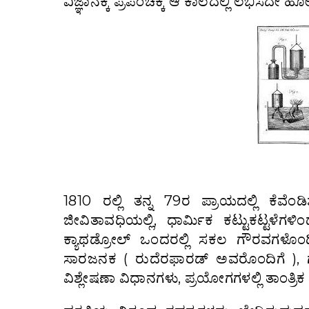
ವಿಜ್ಞಾನಕ್ಕೆ ಪ್ರಪಂಚಕ್ಕೆ ಆ ಕಾಲದಲ್ಲಿ ಲಭಿಸದೇ 
1810 ರಲ್ಲಿ ತನ್ನ 79ರ ಪ್ರಾಯದಲ್ಲಿ ಕೆವೆಂ
ಜೀವಿತಾವಧಿಯಲ್ಲಿ, ಧಾರ್ಮಿಕ ಕಟ್ಟುಕಟ್ಟಳೆಗಳಿ
ಕ್ಯಾಥಡ್ರೋಲ್ ಒಂದರಲ್ಲಿ ಸಕಲ ಗೌರವಗಳೊಂದಿ
ಸಾರಜನಕ ( ರುದೆರಫಾರಡ್ ಅವರೊಂದಿಗೆ ), ಗ
ವಿಶ್ಲೇಷಣಾ ವಿಧಾನಗಳು, ಪ್ರಯೋಗಗಳಲ್ಲಿ ತಾಂತ್ರಿಕ 