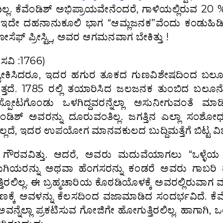
ಿಲ್ಲ. ಕೆವೆಂಡಿಶ್ ಅಭಿಪ್ರಾಯವೇನೆಂದರೆ, ಗಾಳಿಯಲ್ಲಿರುವ 20
ದರೆ ಇದೇ ದಹನಾನುಕೂಲಿ ಭಾಗ “ಆಮ್ಲಜನಕ”ವೆಂದು ಕಂಡುಹಿ
ೋಸೆಫ್ ಪ್ರೀಸ್ಟ್ಲಿ, ಅವರ ಆಗಮನವಾಗ ಬೇಕಿತ್ತು !
ವಿ :1766)
ರತ್ಯೇಕಿಸಿದರೂ, ಇದರ ಹಗುರ ತೂಕದ ಗುಣವಿಶೇಷದಿಂದ ಬಲ
್ತದೆ. 1785 ರಲ್ಲಿ ತಯಾರಿಸಿದ ಜಲಜನಕ ತುಂಬಿದ ಬಲೂ
ಸ್ಪೋಟಗೊಂಡು ಒಳಗಿದ್ದವರನ್ನೆಲ್ಲಾ ಅಸುನೀಗುವಂತೆ ಮಾಡ
ೆವೆಂಡಿಶ್ ಅವರನ್ನು ದೂರುವಂತಿಲ್ಲ. ಜಗತ್ತಿನ ಎಲ್ಲಾ ಸಂಶೋ
ವೆಯಲ್ಲದೆ, ಇದರ ಉಪಯೋಗ ಮಾನವಕುಲದ ಬುದ್ದಿಮತ್ತೆಗೆ ಬಿಟ್ಟ ವ
ಯವಿತ್ತು, ಗೌರವವಿತ್ತು. ಆದರೆ, ಅವರು ಮದುವೆಯಾಗಲು “ಒಳ್ಳೆ
ಡುಗಿಯರನ್ನು ಅಥವಾ ಹೆಂಗಸರನ್ನು ಕಂಡರೆ ಅವರು ಗಾಬರಿ
ಪಡುತ್ತಿರಲಿಲ್ಲ. ಈ ಬ್ರಹ್ಮಚಾರಿಯ ಕೊಠಡಿಯೊಳಕ್ಕೆ ಅವರಲ್ಲಿರುವಾ
್ಕೆ ಅವಳನ್ನು ಕೆಲಸದಿಂದ ವಜಾಮಾಡಿದ ಸಂದರ್ಭವಿದೆ. ಕೆವೆ
ನೆಲ್ಲಾ ಪ್ರಕಟಿಸುವ ಗೋಜಿಗೇ ಹೋಗುತ್ತಿರಲಿಲ್ಲ. ಹಾಗಾಗಿ, ಒ