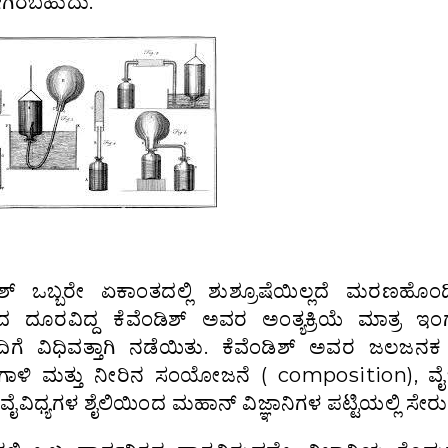
ಹೋಗಿರಬಹುದು.
ಡಿಶ್ ಒಬ್ಬರೇ ಏಕಾಂತದಲ್ಲಿ ಶುಶ್ರೂಷೆಯಿಲ್ಲದೆ ಮರಣಹೊಂದ
ಂದ ದೂರವಿದ್ದ ಕೆವೆಂಡಿಶ್ ಅವರ ಅಂತ್ಯಕ್ರಿಯೆ ಮಾತ್ರ ಇಂಗ್
ಗೆ ವಿಧಿವತ್ತಾಗಿ ನಡೆಯಿತು. ಕೆವೆಂಡಿಶ್ ಅವರ ಜಲಜನಕ 
ಾಳಿ ಮತ್ತು ನೀರಿನ ಸಂಯೋಜನೆ ( composition), ವೈಜ್
ವೈವಿಧ್ಯಗಳ ಶೈಲಿಯಿಂದ ಮಹಾನ್ ವಿಜ್ಞಾನಿಗಳ ಪಟ್ಟಿಯಲ್ಲಿ ಸೇರುತ್