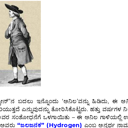
ಸ್ಟೋನ್”ನ ಬದಲು ಇನ್ನೊಂದು ‘ಅನಿಲ’ವನ್ನು ಹಿಡಿದು, ಈ ಅ
 ಉರಿಯುತ್ತದೆ ಎನ್ನುವುದನ್ನು ತೋರಿಸಿಕೊಟ್ಟರು. ಹತ್ತು ವರ್ಷಗಳ 
 ಅವರ ಸಂಶೋಧನೆಗೆ ಒಳಗಾಯಿತು – ಈ ಅನಿಲ ಗಾಳಿಯಲ್ಲಿ ಉ
ಕೆ ಅವರು
“ಜಲಜನಕ” (Hydrogen)
ಎಂಬ ಅನ್ವರ್ಥ ನ