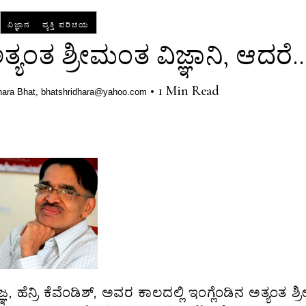
-
ವಿಜ್ಞಾನ
ವ್ಯಕ್ತಿ ಪರಿಚಯ
ಅತ್ಯಂತ ಶ್ರೀಮಂತ ವಿಜ್ಞಾನಿ, ಆದರೆ…
•
1 Min Read
hara Bhat, bhatshridhara@yahoo.com
ಞ, ಹೆನ್ರಿ ಕೆವೆಂಡಿಶ್, ಅವರ ಕಾಲದಲ್ಲಿ ಇಂಗ್ಲೆಂಡಿನ ಅತ್ಯಂತ ಶ