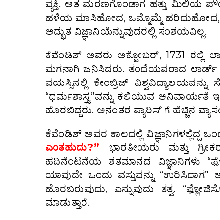
ವ್ಯಕ್ತಿ. ಆತ ಮರಣಗೊಂಡಾಗ ಹತ್ತು ಮಿಲಿಯ ಪೌಂ
ಹಳೆಯ ಮಾಸಿಹೋದ, ಒಮ್ಮೊಮ್ಮೆ ಹರಿದುಹೋದ, ಪೋಷಾಕು
ಅದ್ಭುತ ವಿಜ್ಞಾನಿಯೆನ್ನುವುದರಲ್ಲಿ ಸಂಶಯವಿಲ್ಲ.
ಕೆವೆಂಡಿಶ್ ಅವರು ಅಕ್ಟೋಬರ್, 1731 ರಲ್ಲಿ ಲಾರ
ಮಗನಾಗಿ ಜನಿಸಿದರು. ತಂದೆಯವರಾದ ಲಾರ್ಡ್ ಚಾರ್
ವಯಸ್ಸಿನಲ್ಲಿ ಕೇಂಬ್ರಿಜ್ ವಿಶ್ವವಿದ್ಯಾಲಯ
“ಧರ್ಮಶಾಸ್ತ್ರ”ವನ್ನು ಕಲಿಯುವ ಅನಿವಾರ್ಯತೆ ಇತ
ಹೊರಬಿದ್ದರು. ಅನಂತರ ಪ್ಯಾರಿಸ್ ಗೆ ಹೆಚ್ಚಿನ ವ್ಯಾಸಂ
ಕೆವೆಂಡಿಶ್ ಅವರ ಕಾಲದಲ್ಲಿ ವಿಜ್ಞಾನಿಗಳಲ್ಲಿದ್ದ ಒಂ
ಎಂತಹುದು?”
ಭಾರತೀಯರು ಮತ್ತು ಗ್ರೀಕರ
ಹದಿನೆಂಟನೆಯ ಶತಮಾನದ ವಿಜ್ಞಾನಿಗಳು “ಫ್ಲೋಜಿ
ಯಾವುದೇ ಒಂದು ವಸ್ತುವನ್ನು “ಉರಿಸಿದಾಗ” ಅದ
ಹೊರಬರುವುದು, ಎನ್ನುವುದು ತತ್ವ. “ಫ್ಲೋಜಿಸ್
ಮಾಡುತ್ತಾರೆ.