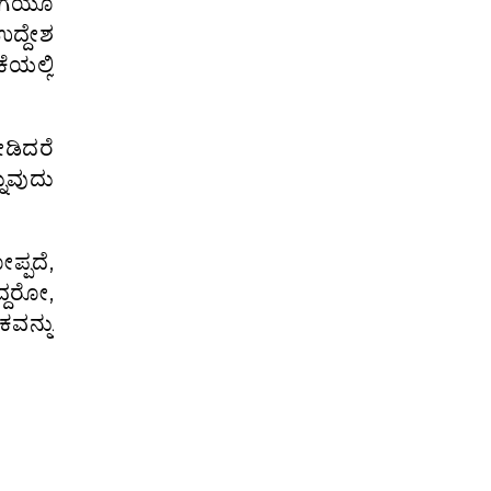
ಡುಗೆಯೂ
ದ್ದೇಶ
ೆಯಲ್ಲಿ
ೋಡಿದರೆ
ುವುದು
್ಪದೆ,
್ದರೋ,
ವನ್ನು