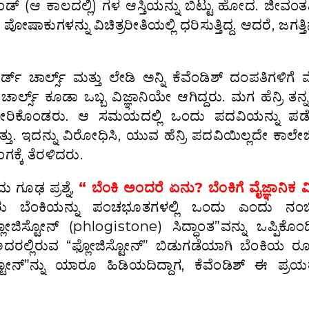
ಡ್ (ಆ ಕಾಲದಲ್ಲಿ) ಗಳ ಆಸ್ತಿಯನ್ನು ಬಿಟ್ಟು ಹೋದ. ಜೀವಂತವ
ಗಳನ್ನು ವಿಚಿತ್ರರೀತಿಯಲ್ಲಿ ಧರಿಸುತ್ತಿದ್ದ. ಆದರೆ, ಜಗತ್ತಿ
್ಡ್ ಚಾರ್ಲ್ಸ್ ಮತ್ತು ಲೇಡಿ ಅನ್ನಿ ಕೆವೆಂಡಿಶ್ ದಂಪತಿಗಳಿಗ
ಲ್ಸ್ ಕೂಡಾ ಒಬ್ಬ ವಿಜ್ಞಾನಿಯೇ ಆಗಿದ್ದರು. ಮಗ ಹೆನ್ರಿ ತನ್
ವನ್ನು ಸೇರಿಕೊಂಡರು. ಆ ಸಮಯದಲ್ಲಿ ಒಂದು ಪದವಿಯನ್ನು ಪ
್ತು. ಇದನ್ನು ವಿರೋಧಿಸಿ, ಯುವ ಹೆನ್ರಿ ಪದವಿಯಿಲ್ಲದೇ ಕಾಲೇ
ಗಕ್ಕೆ ತೆರಳಿದರು.
ದು ಗೂಢ ಪ್ರಶ್ನೆ,
“ ಬೆಂಕಿ ಅಂದರೆ ಏನು? ಬೆಂಕಿಗೆ ವೈಜ್ಞಾನಿಕ 
ು ಬೆಂಕಿಯನ್ನು ಪಂಚಭೂತಗಳಲ್ಲಿ ಒಂದು ಎಂದು ನಂಬಿದ್
ಸ್ಟೋನ್ (phlogistone) ಸಿದ್ಧಾಂತ”ವನ್ನು ಒಪ್ಪಿಕೊಂಡಿ
ರಲ್ಲಿರುವ “ಫ್ಲೋಜಿಸ್ಟೋನ್” ಬಿಡುಗಡೆಯಾಗಿ ಬೆಂಕಿಯ ರೂಪ
ಟೋನ್”ನ್ನು ಯಾರೂ ಹಿಡಿಯದಿದ್ದಾಗ, ಕೆವೆಂಡಿಶ್ ಈ ಪ್ರಯತ್