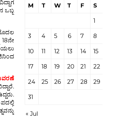
ಿದ್ದಾಗ
M
T
W
T
F
S
S
ನ ಒಬ್ಬ
1
2
ೆ ಮೊದಲ
3
4
5
6
7
8
9
ನ 18ನೇ
ಡೆಯಲು
10
11
12
13
14
15
16
ಜಿನಿಂದ
17
18
19
20
21
22
23
ವಿವರಣೆ
24
25
26
27
28
29
30
ದಾರೆ.
ದ್ದರು.
31
ದಲ್ಲಿ
ನವನ್ನು
« Jul