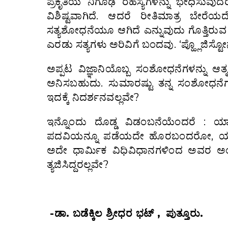
ಪ್ರಕೃತಿಯ ನಿಗೂಢ ರಹಸ್ಯಗಳನ್ನು ಭೇಧಿಸುವುದರ
ವಿಶಿಷ್ಟವಾಗಿದೆ. ಆದರೆ ರೀತಿಮಾತ್ರ ಬೇರ
ಸತ್ಯಶೋಧನೆಯೂ ಆಗಿದೆ ಎನ್ನುವುದು ಗೊತ್ತಿರುವ ವಿ
ಎರಡು ಸತ್ಯಗಳು ಅರಿವಿಗೆ ಬಂದವು. ‘ಪ್ಹ್ಲೊಜಿಸ್ಟೋ
ಅಪ್ಪಟ ವಿಜ್ಞಾನಿಯೊಬ್ಬ ಸಂಶೋಧನೆಗಳನ್ನು ಆತ್ಮ
ಅನಿಸಬಹುದು. ಸುಮಾರಷ್ಟು ತನ್ನ ಸಂಶೋಧನೆಗಳ
ಇದಕ್ಕೆ ನಿದರ್ಶನವಲ್ಲವೇ?
ಇನ್ನೊಂದು ದೊಡ್ಡ ವಿಡಂಬನೆಯೆಂದರೆ : ಯಾ
ಪದವಿಯನ್ನೂ ಪಡೆಯದೇ ಹೊರಬಂದರೋ, ಯಾವ ಧಾರ್
ಅದೇ ಧಾರ್ಮಿಕ ವಿಧಿವಿಧಾನಗಳಿಂದ ಅವರ ಅಂತ
ತ್ಯಜಿಸಿದ್ದರಲ್ಲವೇ?
-ಡಾ. ಬಡೆಕ್ಕಿಲ ಶ್ರೀಧರ ಭಟ್ ,
ಪುತ್ತೂರು.