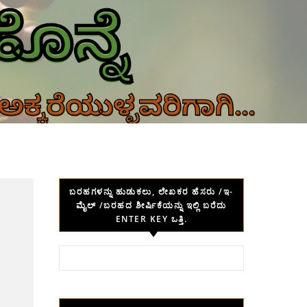
ಬರಹಗಳನ್ನು ಹುಡುಕಲು, ಲೇಖಕರ ಹೆಸರು /ಇ-
ಮೈಲ್ /ಬರಹದ ಶೀರ್ಷಿಕೆಯನ್ನು ಇಲ್ಲಿ ಬರೆದು
ENTER KEY ಒತ್ತಿ.
Search for: