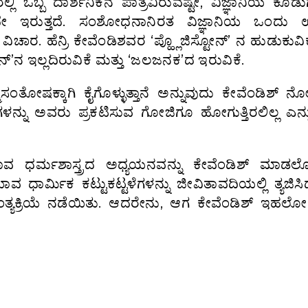
ಲ್ಲಿ ಒಬ್ಬ ದಾರ್ಶನಿಕನ ಪಾತ್ರವಿರುವಷ್ಟೇ, ವಿಜ್ಞಾನಿಯ ಕೊ
ೆಯದೇ ಇರುತ್ತದೆ. ಸಂಶೋಧನಾನಿರತ ವಿಜ್ಞಾನಿಯ ಒಂದು ಉ
ಚಾರ. ಹೆನ್ರಿ ಕೇವೆಂಡಿಶವರ ‘ಪ್ಹ್ಲೊಜಿಸ್ಟೋನ್’ ನ ಹುಡುಕುವಿಕ
ನ್’ನ ಇಲ್ಲದಿರುವಿಕೆ ಮತ್ತು ‘ಜಲಜನಕ’ದ ಇರುವಿಕೆ.
ಸಂತೋಷಕ್ಕಾಗಿ ಕೈಗೊಳ್ಳುತ್ತಾನೆ ಅನ್ನುವುದು ಕೇವೆಂಡಿಶ್ ನ
ನ್ನು ಅವರು ಪ್ರಕಟಿಸುವ ಗೋಜಿಗೂ ಹೋಗುತ್ತಿರಲಿಲ್ಲ ಎನ್ನ
ವ ಧರ್ಮಶಾಸ್ತ್ರದ ಅಧ್ಯಯನವನ್ನು ಕೇವೆಂಡಿಶ್ ಮಾಡಲೋಪ
ಮಿಕ ಕಟ್ಟುಕಟ್ಟಳೆಗಳನ್ನು ಜೀವಿತಾವದಿಯಲ್ಲಿ ತ್ಯಜಿಸಿದ
್ಯಕ್ರಿಯೆ ನಡೆಯಿತು. ಆದರೇನು, ಆಗ ಕೇವೆಂಡಿಶ್ ಇಹಲೋಕ