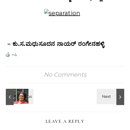
– ಕು.ಸ.ಮಧುಸೂದನ ನಾಯರ್ ರಂಗೇನಹಳ್ಳಿ
+4
No Comments
LEAVE A REPLY