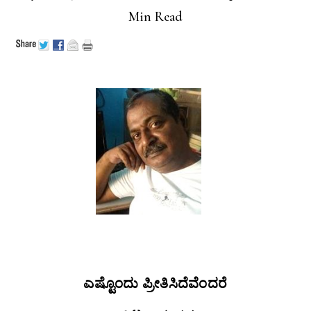
Min Read
ಎಷ್ಟೊಂದು
ಪ್ರೀತಿಸಿದೆವೆಂದರೆ