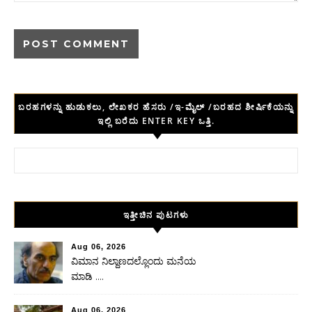
ಬರಹಗಳನ್ನು ಹುಡುಕಲು, ಲೇಖಕರ ಹೆಸರು /ಇ-ಮೈಲ್ /ಬರಹದ ಶೀರ್ಷಿಕೆಯನ್ನು
ಇಲ್ಲಿ ಬರೆದು ENTER KEY ಒತ್ತಿ.
Search for:
ಇತ್ತೀಚಿನ ಪುಟಗಳು
Aug 06, 2026
ವಿಮಾನ ನಿಲ್ದಾಣದಲ್ಲೊಂದು ಮನೆಯ
ಮಾಡಿ ….
Aug 06, 2026