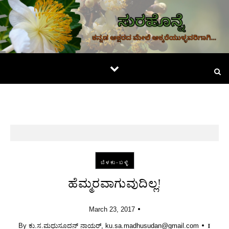
Skip to content
ಬೆಳಕು-ಬಳ್ಳಿ
ಹೆಮ್ಮರವಾಗುವುದಿಲ್ಲ!
•
March 23, 2017
•
1
By
ಕು.ಸ.ಮಧುಸೂದನ್ ನಾಯರ್, ku.sa.madhusudan@gmail.com