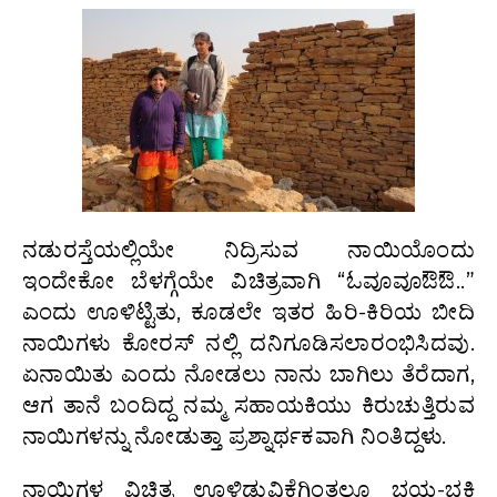
ನಡುರಸ್ತೆಯಲ್ಲಿಯೇ ನಿದ್ರಿಸುವ ನಾಯಿಯೊಂದು
ಇಂದೇಕೋ ಬೆಳಗ್ಗೆಯೇ ವಿಚಿತ್ರವಾಗಿ “ಓವೂವೂಔಔ..”
ಎಂದು ಊಳಿಟ್ಟಿತು, ಕೂಡಲೇ ಇತರ ಹಿರಿ-ಕಿರಿಯ ಬೀದಿ
ನಾಯಿಗಳು ಕೋರಸ್ ನಲ್ಲಿ ದನಿಗೂಡಿಸಲಾರಂಭಿಸಿದವು.
ಏನಾಯಿತು ಎಂದು ನೋಡಲು ನಾನು ಬಾಗಿಲು ತೆರೆದಾಗ,
ಆಗ ತಾನೆ ಬಂದಿದ್ದ ನಮ್ಮ ಸಹಾಯಕಿಯು ಕಿರುಚುತ್ತಿರುವ
ನಾಯಿಗಳನ್ನು ನೋಡುತ್ತಾ ಪ್ರಶ್ನಾರ್ಥಕವಾಗಿ ನಿಂತಿದ್ದಳು.
ನಾಯಿಗಳ ವಿಚಿತ್ರ ಊಳಿಡುವಿಕೆಗಿಂತಲೂ ಭಯ-ಭಕ್ತಿ