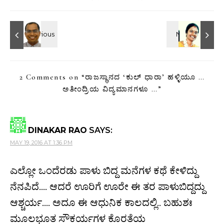
2 Comments on “
ರಾಜಸ್ಥಾನದ ‘ಕುಲ್ ಧಾರಾ’ ಹಳ್ಳಿಯೂ …
ಅತೀಂದ್ರಿಯ ವಿದ್ಯಮಾನಗಳೂ …
”
DINAKAR RAO
SAYS:
MAY 19, 2016 AT 1:36 PM
ಎಲ್ಲೋ ಒಂದೆರಡು ಪಾಳು ಬಿದ್ದ ಮನೆಗಳ ಕಥೆ ಕೇಳಿದ್ದು
ನೆನಪಿದೆ…. ಆದರೆ ಊರಿಗೆ ಊರೇ ಈ ತರ ಪಾಳುಬಿದ್ದದ್ದು
ಆಶ್ಚರ್ಯ…. ಅದೂ ಈ ಆಧುನಿಕ ಕಾಲದಲ್ಲಿ.. ಬಹುಶಃ
ಮೂಲಭೂತ ಸೌಕರ್ಯಗಳ ಕೊರತೆಯ