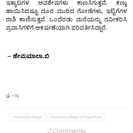
ಇತ್ಯಾದಿಗಳ ಅವಶೇಷಗಳು ಕಾಣಸಿಗುತ್ತವೆ. ಕಣ್ಣು
ಹಾಯಿಸಿದಷ್ಟೂ ದೂರ ಮುರಿದ ಗೋಡೆಗಳು, ಇಟ್ಟಿಗೆಗಳ
ರಾಶಿ ಕಾಣಿಸುತ್ತವೆ. ಒಂದೆರಡು ಮನೆಯನ್ನು ನವೀಕರಿಸಿ
ಪ್ರವಾಸಿಗಳಿಗೆ ಆಕರ್ಷಣೆಯಾಗಿ ಪರಿವರ್ತಿಸಿದ್ದಾರೆ.
– ಹೇಮಮಾಲಾ.ಬಿ
+16
Haunted village
Kuldhara village of Rajasthan
2 Comments