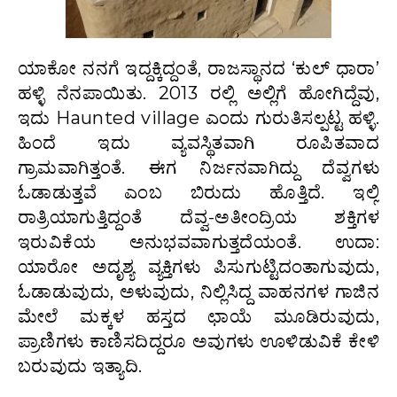
ಯಾಕೋ ನನಗೆ ಇದ್ದಕ್ಕಿದ್ದಂತೆ, ರಾಜಸ್ಥಾನದ ‘ಕುಲ್ ಧಾರಾ’
ಹಳ್ಳಿ ನೆನಪಾಯಿತು. 2013 ರಲ್ಲಿ ಅಲ್ಲಿಗೆ ಹೋಗಿದ್ದೆವು,
ಇದು Haunted village ಎಂದು ಗುರುತಿಸಲ್ಪಟ್ಟ ಹಳ್ಳಿ.
ಹಿಂದೆ ಇದು ವ್ಯವಸ್ಥಿತವಾಗಿ ರೂಪಿತವಾದ
ಗ್ರಾಮವಾಗಿತ್ತಂತೆ. ಈಗ ನಿರ್ಜನವಾಗಿದ್ದು ದೆವ್ವಗಳು
ಓಡಾಡುತ್ತವೆ ಎಂಬ ಬಿರುದು ಹೊತ್ತಿದೆ. ಇಲ್ಲಿ
ರಾತ್ರಿಯಾಗುತ್ತಿದ್ದಂತೆ ದೆವ್ವ-ಅತೀಂದ್ರಿಯ ಶಕ್ತಿಗಳ
ಇರುವಿಕೆಯ ಅನುಭವವಾಗುತ್ತದೆಯಂತೆ. ಉದಾ:
ಯಾರೋ ಅದೃಶ್ಯ ವ್ಯಕ್ತಿಗಳು ಪಿಸುಗುಟ್ಟಿದಂತಾಗುವುದು,
ಓಡಾಡುವುದು, ಅಳುವುದು, ನಿಲ್ಲಿಸಿದ್ದ ವಾಹನಗಳ ಗಾಜಿನ
ಮೇಲೆ ಮಕ್ಕಳ ಹಸ್ತದ ಛಾಯೆ ಮೂಡಿರುವುದು,
ಪ್ರಾಣಿಗಳು ಕಾಣಿಸದಿದ್ದರೂ ಅವುಗಳು ಊಳಿಡುವಿಕೆ ಕೇಳಿ
ಬರುವುದು ಇತ್ಯಾದಿ.