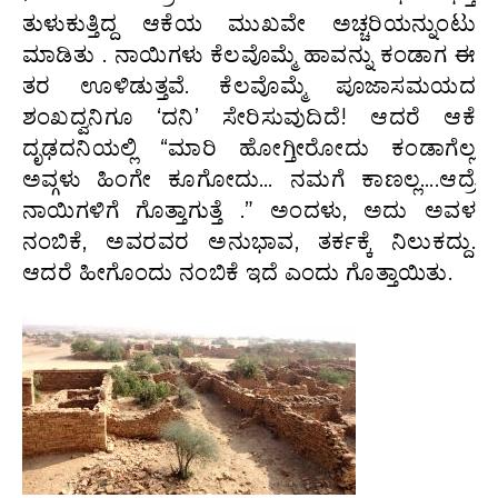
ತುಳುಕುತ್ತಿದ್ದ ಆಕೆಯ ಮುಖವೇ ಅಚ್ಚರಿಯನ್ನುಂಟು
ಮಾಡಿತು . ನಾಯಿಗಳು ಕೆಲವೊಮ್ಮೆ ಹಾವನ್ನು ಕಂಡಾಗ
ಈ
ತರ ಊಳಿಡುತ್ತವೆ. ಕೆಲವೊಮ್ಮೆ ಪೂಜಾಸಮಯದ
ಶಂಖದ್ವನಿಗೂ ‘ದನಿ’ ಸೇರಿಸುವುದಿದೆ! ಆದರೆ ಆಕೆ
ದೃಢದನಿಯಲ್ಲಿ “ಮಾರಿ ಹೋಗ್ತೀರೋದು ಕಂಡಾಗೆಲ್ಲ
ಅವ್ಗಳು ಹಿಂಗೇ ಕೂಗೋದು… ನಮಗೆ ಕಾಣಲ್ಲ….ಆದ್ರೆ
ನಾಯಿಗಳಿಗೆ ಗೊತ್ತಾಗುತ್ತೆ .” ಅಂದಳು, ಅದು ಅವಳ
ನಂಬಿಕೆ, ಅವರವರ ಅನುಭಾವ, ತರ್ಕಕ್ಕೆ ನಿಲುಕದ್ದು.
ಆದರೆ ಹೀಗೊಂದು ನಂಬಿಕೆ ಇದೆ ಎಂದು ಗೊತ್ತಾಯಿತು.