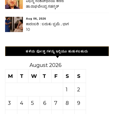
ವಿಭಿನ್ನ ಸಂಶೋಧನೆಯ ಕಣಜ
ಡಾ.ರಾಘವೇಂದ್ರ ಗಡಗ್ಕರ್
Aug 06, 2026
ಕಾದಂಬರಿ : ಬದುಕು ಭ್ರಮೆ , ಭಾಗ
10
ಹಳೆಯ ಪೋಸ್ಟ್ ಗಳನ್ನು ಇಲ್ಲಿಯೂ ಹುಡುಕಬಹುದು
August 2026
M
T
W
T
F
S
S
1
2
3
4
5
6
7
8
9