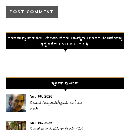
ಬರಹಗಳನ್ನು ಹುಡುಕಲು, ಲೇಖಕರ ಹೆಸರು /ಇ-ಮೈಲ್ /ಬರಹದ ಶೀರ್ಷಿಕೆಯನ್ನು
ಇಲ್ಲಿ ಬರೆದು ENTER KEY ಒತ್ತಿ.
Search for:
ಇತ್ತೀಚಿನ ಪುಟಗಳು
Aug 06, 2026
ವಿಮಾನ ನಿಲ್ದಾಣದಲ್ಲೊಂದು ಮನೆಯ
ಮಾಡಿ ….
Aug 06, 2026
ಕೆ ಎಸ್ ನ ದೃಷ್ಟಿ ಸೃಷ್ಟಿಯಲ್ಲಿ ಕವಿ ಕವಿತೆ