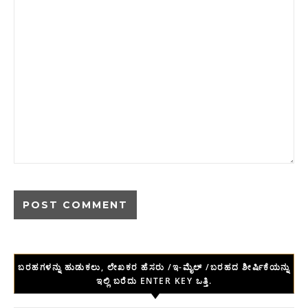
ಬರಹಗಳನ್ನು ಹುಡುಕಲು, ಲೇಖಕರ ಹೆಸರು /ಇ-ಮೈಲ್ /ಬರಹದ ಶೀರ್ಷಿಕೆಯನ್ನು
ಇಲ್ಲಿ ಬರೆದು ENTER KEY ಒತ್ತಿ.