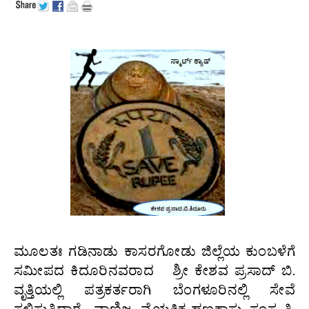
ಮೂಲತಃ ಗಡಿನಾಡು ಕಾಸರಗೋಡು ಜಿಲ್ಲೆಯ ಕುಂಬಳೆಗೆ
ಸಮೀಪದ ಕಿದೂರಿನವರಾದ ಶ್ರೀ ಕೇಶವ ಪ್ರಸಾದ್ ಬಿ.
ವೃತ್ತಿಯಲ್ಲಿ ಪತ್ರಕರ್ತರಾಗಿ ಬೆಂಗಳೂರಿನಲ್ಲಿ ಸೇವೆ
ಸಲ್ಲಿಸುತ್ತಿದ್ದಾರೆ. ವಾಣಿಜ್ಯ, ವೈಯಕ್ತಿಕ ಹಣಕಾಸು, ಸಂಸ್ಕೃತಿ,