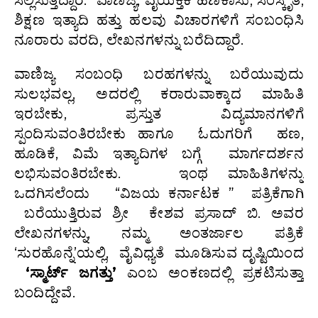
ಶಿಕ್ಷಣ ಇತ್ಯಾದಿ ಹತ್ತು ಹಲವು ವಿಚಾರಗಳಿಗೆ ಸಂಬಂಧಿಸಿ
ನೂರಾರು ವರದಿ, ಲೇಖನಗಳನ್ನು ಬರೆದಿದ್ದಾರೆ.
ವಾಣಿಜ್ಯ ಸಂಬಂಧಿ ಬರಹಗಳನ್ನು ಬರೆಯುವುದು
ಸುಲಭವಲ್ಲ, ಅದರಲ್ಲಿ ಕರಾರುವಾಕ್ಕಾದ ಮಾಹಿತಿ
ಇರಬೇಕು, ಪ್ರಸ್ತುತ ವಿದ್ಯಮಾನಗಳಿಗೆ
ಸ್ಪಂದಿಸುವಂತಿರಬೇಕು ಹಾಗೂ ಓದುಗರಿಗೆ ಹಣ,
ಹೂಡಿಕೆ, ವಿಮೆ ಇತ್ಯಾದಿಗಳ ಬಗ್ಗೆ ಮಾರ್ಗದರ್ಶನ
ಲಭಿಸುವಂತಿರಬೇಕು. ಇಂಥ ಮಾಹಿತಿಗಳನ್ನು
ಒದಗಿಸಲೆಂದು “ವಿಜಯ ಕರ್ನಾಟಕ ” ಪತ್ರಿಕೆಗಾಗಿ
ಬರೆಯುತ್ತಿರುವ ಶ್ರೀ ಕೇಶವ ಪ್ರಸಾದ್ ಬಿ. ಅವರ
ಲೇಖನಗಳನ್ನು, ನಮ್ಮ ಅಂತರ್ಜಾಲ ಪತ್ರಿಕೆ
‘ಸುರಹೊನ್ನೆ’ಯಲ್ಲಿ, ವೈವಿಧ್ಯತೆ ಮೂಡಿಸುವ ದೃಷ್ಟಿಯಿಂದ
‘ಸ್ಮಾರ್ಟ್ ಜಗತ್ತು’
ಎಂಬ ಅಂಕಣದಲ್ಲಿ ಪ್ರಕಟಿಸುತ್ತಾ
ಬಂದಿದ್ದೇವೆ.