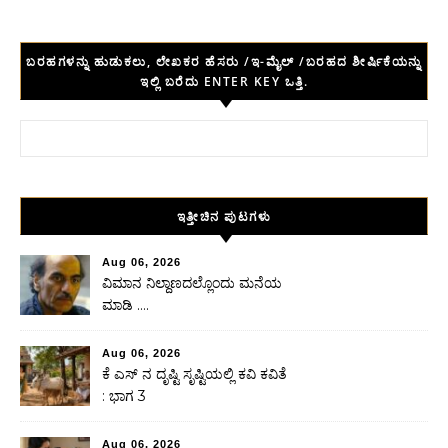
ಬರಹಗಳನ್ನು ಹುಡುಕಲು, ಲೇಖಕರ ಹೆಸರು /ಇ-ಮೈಲ್ /ಬರಹದ ಶೀರ್ಷಿಕೆಯನ್ನು
ಇಲ್ಲಿ ಬರೆದು ENTER KEY ಒತ್ತಿ.
Search for:
ಇತ್ತೀಚಿನ ಪುಟಗಳು
Aug 06, 2026
ವಿಮಾನ ನಿಲ್ದಾಣದಲ್ಲೊಂದು ಮನೆಯ
ಮಾಡಿ ….
Aug 06, 2026
ಕೆ ಎಸ್ ನ ದೃಷ್ಟಿ ಸೃಷ್ಟಿಯಲ್ಲಿ ಕವಿ ಕವಿತೆ
: ಭಾಗ 3
Aug 06, 2026