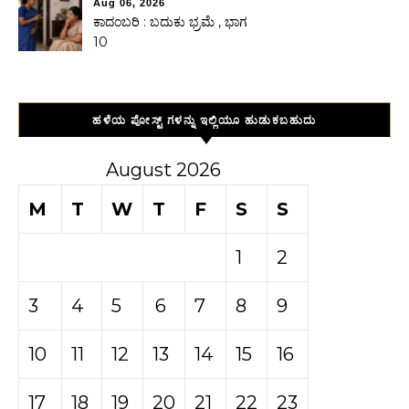
Aug 06, 2026
ಕಾದಂಬರಿ : ಬದುಕು ಭ್ರಮೆ , ಭಾಗ
10
ಹಳೆಯ ಪೋಸ್ಟ್ ಗಳನ್ನು ಇಲ್ಲಿಯೂ ಹುಡುಕಬಹುದು
August 2026
M
T
W
T
F
S
S
1
2
3
4
5
6
7
8
9
10
11
12
13
14
15
16
17
18
19
20
21
22
23