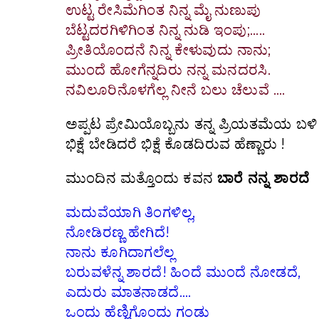
ಉಟ್ಟ ರೇಸಿಮೆಗಿಂತ ನಿನ್ನ ಮೈ ನುಣುಪು
ಬೆಟ್ಟದರಗಿಳಿಗಿಂತ ನಿನ್ನ ನುಡಿ ಇಂಪು;…..
ಪ್ರೀತಿಯೊಂದನೆ ನಿನ್ನ ಕೇಳುವುದು ನಾನು;
ಮುಂದೆ ಹೋಗೆನ್ನದಿರು ನನ್ನ ಮನದರಸಿ.
ನವಿಲೂರಿನೊಳಗೆಲ್ಲ ನೀನೆ ಬಲು ಚೆಲುವೆ ….
ಅಪ್ಪಟ ಪ್ರೇಮಿಯೊಬ್ಬನು ತನ್ನ ಪ್ರಿಯತಮೆಯ ಬಳಿ
ಭಿಕ್ಷೆ ಬೇಡಿದರೆ ಭಿಕ್ಷೆ ಕೊಡದಿರುವ ಹೆಣ್ಣಾರು !
ಮುಂದಿನ ಮತ್ತೊಂದು ಕವನ
ಬಾರೆ
ನನ್ನ
ಶಾರದೆ
ಮದುವೆಯಾಗಿ ತಿಂಗಳಿಲ್ಲ,
ನೋಡಿರಣ್ಣ ಹೇಗಿದೆ!
ನಾನು ಕೂಗಿದಾಗಲೆಲ್ಲ
ಬರುವಳೆನ್ನ ಶಾರದೆ! ಹಿಂದೆ ಮುಂದೆ ನೋಡದೆ,
ಎದುರು ಮಾತನಾಡದೆ….
ಒಂದು ಹೆಣ್ಣಿಗೊಂದು ಗಂಡು