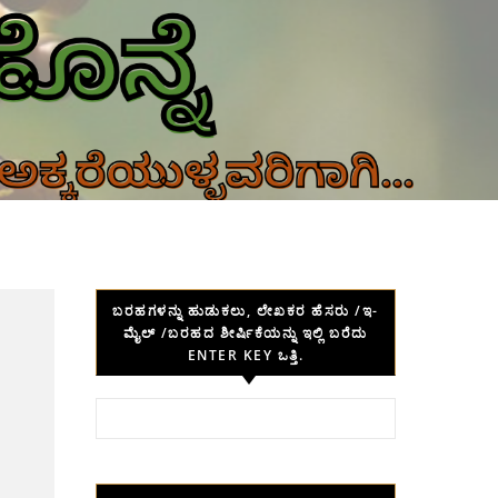
ಬರಹಗಳನ್ನು ಹುಡುಕಲು, ಲೇಖಕರ ಹೆಸರು /ಇ-
ಮೈಲ್ /ಬರಹದ ಶೀರ್ಷಿಕೆಯನ್ನು ಇಲ್ಲಿ ಬರೆದು
ENTER KEY ಒತ್ತಿ.
Search for: