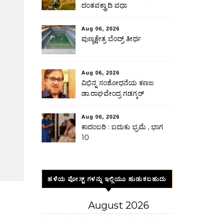
ದಂತವಕ್ತ್ರಾದಿ ವಧಾ
Aug 06, 2026
ಪುಣ್ಯಕ್ಷೇತ್ರ ಬೆಂದ್ರ್ ತೀರ್ಥ
Aug 06, 2026
ವಿಭಿನ್ನ ಸಂಶೋಧನೆಯ ಕಣಜ
ಡಾ.ರಾಘವೇಂದ್ರ ಗಡಗ್ಕರ್
Aug 06, 2026
ಕಾದಂಬರಿ : ಬದುಕು ಭ್ರಮೆ , ಭಾಗ
10
ಹಳೆಯ ಪೋಸ್ಟ್ ಗಳನ್ನು ಇಲ್ಲಿಯೂ ಹುಡುಕಬಹುದು
August 2026