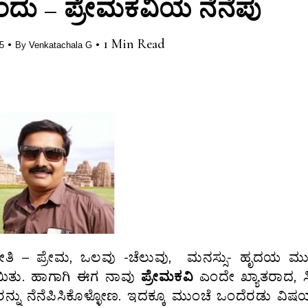
ಂದು – ಪ್ರೇಮಕವಿಯ ನೆನೆಪು
•
•
1 Min Read
5
By
Venkatachala G
 ಪ್ರೀತಿ – ಪ್ರೇಮ, ಒಲವು -ಚೆಲುವು, ಮನಸ್ಸು- ಹೃದಯ ಮ
ಿತು. ಹಾಗಾಗಿ ಈಗ ನಾವು
ಪ್ರೇಮಕವಿ
ಎಂದೇ ಖ್ಯಾತರಾದ, ಸಿ
ವರನ್ನು ನೆನೆಪಿಸಿಕೊಳ್ಳೋಣ. ಇದಕ್ಕೂ ಮುಂಚೆ ಒಂದೆರಡು ವಿಷ