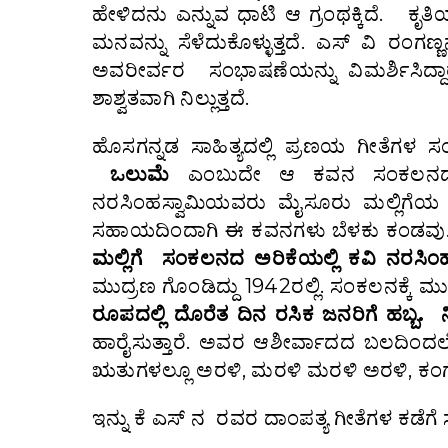
ಹೇಳಿದನು ಎನ್ನುವ ಧಾಟಿ ಆ ಗ್ರಂಥಕ್ಕಿದೆ.
ಮನವನ್ನು ಸೆಳೆದುಕೊಳ್ಳುತ್ತದೆ. ಎಸ್ ವಿ ರಂಗ
ಅವರೀರ್ವರ ಸಂಭಾಷಣೆಯನ್ನು ವಿಮರ್ಶಿಸಿದ್ದಾ
ಶಾಶ್ವತವಾಗಿ ನಿಲ್ಲುತ್ತದೆ.
ಹೊಸಗನ್ನಡ ಸಾಹಿತ್ಯದಲ್ಲಿ ಪ್ರಣಯ ಗೀತೆಗಳ
ಒಲುಮೆ
ಎಂಬುದೇ ಆ ಕವನ ಸಂಕಲನದ ಹೆ
ನರಸಿಂಹಸ್ವಾಮಿಯವರು ಮೈಸೂರು ಮಲ್ಲಿಗೆಯ ಕವ
ಸಹಾಯದಿಂದಾಗಿ ಈ ಕವನಗಳು ಬೆಳಕು ಕಂಡವು
ಮಲ್ಲಿಗೆ
ಸಂಕಲನದ ಅರಿಕೆಯಲ್ಲಿ
ಕವಿ
ನರಸಿಂ
ಮುದ್ರಣ ಗೊಂಡಿದ್ದು 1942ರಲ್ಲಿ. ಸಂಕಲನಕ್ಕೆ ಮ
ರೂಪದಲ್ಲಿ
ದೊರೆತ
ದಿನ
ರಸಿಕ
ಜನರಿಗೆ
ಹಬ್ಬ.
ಹಾರೈಸುತ್ತಾರೆ. ಅವರ ಆಶೀರ್ವಾದದ ಬಲದಿಂದ
ಋತುಗಳಲ್ಲೂ ಅರಳಿ, ಮರಳಿ ಮರಳಿ ಅರಳಿ, ಕಂಗೊಳಿ
ಇನ್ನು ಕೆ ಎಸ್‌ ನ ರವರ ದಾಂಪತ್ಯ ಗೀತೆಗಳ ಕಡೆಗೆ