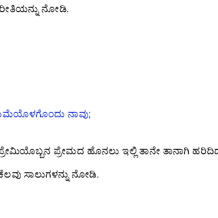
ೀತಿಯನ್ನು ನೋಡಿ.
ಲುಮೆಯೊಳಗೊಂದು ನಾವು;
್ರೇಮಿಯೊಬ್ಬನ ಪ್ರೇಮದ ಹೊನಲು ಇಲ್ಲಿ ತಾನೇ ತಾನಾಗಿ ಹರಿದಿದ
ೆಲವು ಸಾಲುಗಳನ್ನು ನೋಡಿ.