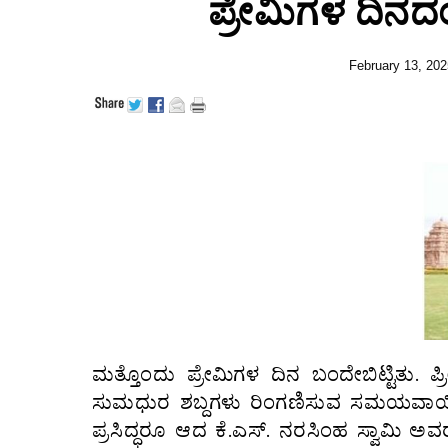
ಪ್ರೇಮಿಗಳ ದಿನದ
February 13, 202
ಮತ್ತೊಂದು ಪ್ರೇಮಿಗಳ ದಿನ ಬಂದೇಬಿಟ್ಟಿತು.
ಸುಮಧುರ ಶಬ್ದಗಳು ರಿಂಗಣಿಸುವ ಸಮಯವಾಯ
ಪ್ರಸಿದ್ಧರೂ ಆದ ಕೆ.ಎಸ್. ನರಸಿಂಹ ಸ್ವಾಮಿ ಅ