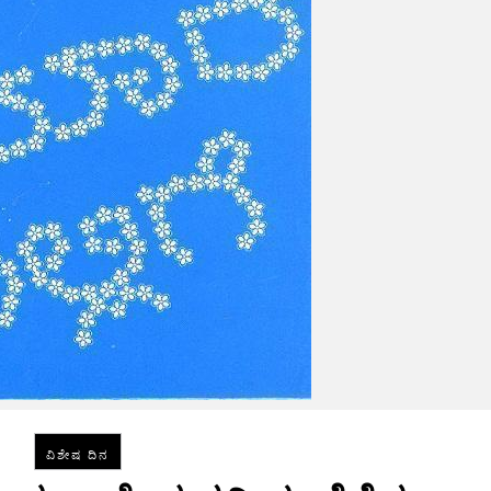
ವಿಶೇಷ ದಿನ