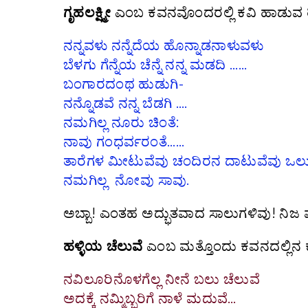
ಗೃಹಲಕ್ಷ್ಮೀ
ಎಂಬ ಕವನವೊಂದರಲ್ಲಿ ಕವಿ ಹಾಡುವ ರ
ನನ್ನವಳು ನನ್ನೆದೆಯ ಹೊನ್ನಾಡನಾಳುವಳು
ಬೆಳಗು ಗೆನ್ನೆಯ ಚೆನ್ನೆ ನನ್ನ ಮಡದಿ ……
ಬಂಗಾರದಂಥ ಹುಡುಗಿ-
ನನ್ನೊಡವೆ ನನ್ನ ಬೆಡಗಿ ….
ನಮಗಿಲ್ಲ ನೂರು ಚಿಂತೆ:
ನಾವು ಗಂಧರ್ವರಂತೆ……
ತಾರೆಗಳ ಮೀಟುವೆವು ಚಂದಿರನ ದಾಟುವೆವು ಒ
ನಮಗಿಲ್ಲ ನೋವು ಸಾವು.
ಅಬ್ಬಾ! ಎಂತಹ ಅದ್ಭುತವಾದ ಸಾಲುಗಳಿವು! ನಿಜ ಪ
ಹಳ್ಳಿಯ
ಚೆಲುವೆ
ಎಂಬ ಮತ್ತೊಂದು ಕವನದಲ್ಲಿನ ಕ
ನವಿಲೂರಿನೊಳಗೆಲ್ಲ ನೀನೆ ಬಲು ಚೆಲುವೆ
ಅದಕ್ಕೆ ನಮ್ಮಿಬ್ಬರಿಗೆ ನಾಳೆ ಮದುವೆ…