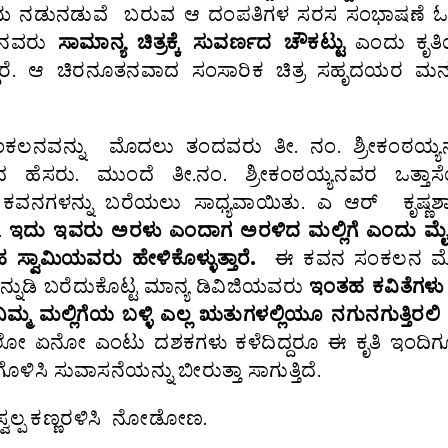
 ಕೃತಿಯ ನಡುನಡುವೆ ಬರುವ ಆ ದಂಪತಿಗಳ ಸರಸ ಸಂಭಾಷಣೆ 
ಣ್ಣನವರು
ಸಾಮಾನ್ಯ
ಚಿತ್ರಕ್ಕೆ
ಸುವರ್ಣದ
ಚೌಕಟ್ಟು
ಎಂದು ಕೃತಿ
ರೆ. ಆ ಚಿರನೂತನವಾದ ಸಂಸಾರಿಕ ಚಿತ್ರ ಸಹೃದಯರ ಮನಸ್ಸಿ
 ಸಂಕಲನವನ್ನು ಮೊದಲು ತಂದವರು ತೀ. ನಂ. ಶ್ರೀಕಂಠಯ್ಯ
ಸರು. ಮುಂದೆ ತೀ.ನಂ. ಶ್ರೀಕಂಠಯ್ಯನವರ ಒತ್ತಾಸ
ನಗಳನ್ನು ಬರೆಯಲು ಸಾಧ್ಯವಾಯಿತು. ಎ ಆರ್ ಕೃಷ್ಣಶಾಸ್ತ
.
ಇದು
ಇವರು
ಅರಳು
ಎಂದಾಗ
ಅರಳಿದ
ಮಲ್ಲಿಗೆ
ಎಂದು
ಮ
ಹ
ಸ್ವಾಮಿಯವರು
ಹೇಳಿಕೊಳ್ಳುತ್ತಾರೆ.
ಈ ಕವನ ಸಂಕಲನ ಮ
ುನ್ನುಡಿ ಬರೆದುಕೊಟ್ಟ ಮಾನ್ಯ ಡಿವಿಜಿಯವರು
ಇಂತಹ
ಕವಿತೆಗಳು
ನಿಮ್ಮ
ಮಲ್ಲಿಗೆಯ
ಬಳ್ಳಿ
ಎಲ್ಲ
ಋತುಗಳಲ್ಲಿಯೂ
ನಗುನಗುತ್ತಿರಲಿ
ಲೋ ಏನೋ ಎಂಟು ದಶಕಗಳು ಕಳೆದಿದ್ದರೂ ಈ ಕೃತಿ ಇಂದಿಗೂ
ಸಿ ಸುವಾಸನೆಯನ್ನು ಬೀರುತ್ತಾ ಸಾಗುತ್ತಿದೆ.
 ಸ್ವಲ್ಪ ಕಣ್ಣರಳಿಸಿ ನೋಡೋಣ.