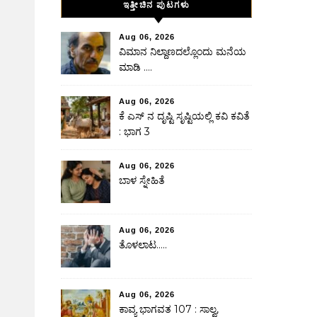
ಇತ್ತೀಚಿನ ಪುಟಗಳು
Aug 06, 2026
ವಿಮಾನ ನಿಲ್ದಾಣದಲ್ಲೊಂದು ಮನೆಯ
ಮಾಡಿ ….
Aug 06, 2026
ಕೆ ಎಸ್ ನ ದೃಷ್ಟಿ ಸೃಷ್ಟಿಯಲ್ಲಿ ಕವಿ ಕವಿತೆ
: ಭಾಗ 3
Aug 06, 2026
ಬಾಳ ಸ್ನೇಹಿತೆ
Aug 06, 2026
ತೊಳಲಾಟ…..
Aug 06, 2026
ಕಾವ್ಯ ಭಾಗವತ 107 : ಸಾಲ್ವ,