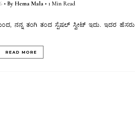
6
•
By
Hema Mala
•
1 Min Read
READ MORE