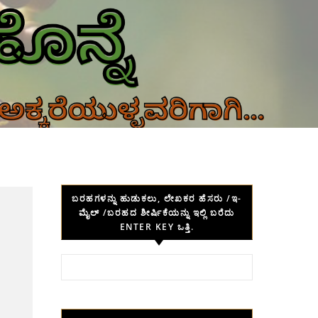
ಬರಹಗಳನ್ನು ಹುಡುಕಲು, ಲೇಖಕರ ಹೆಸರು /ಇ-
ಮೈಲ್ /ಬರಹದ ಶೀರ್ಷಿಕೆಯನ್ನು ಇಲ್ಲಿ ಬರೆದು
ENTER KEY ಒತ್ತಿ.
Search for: