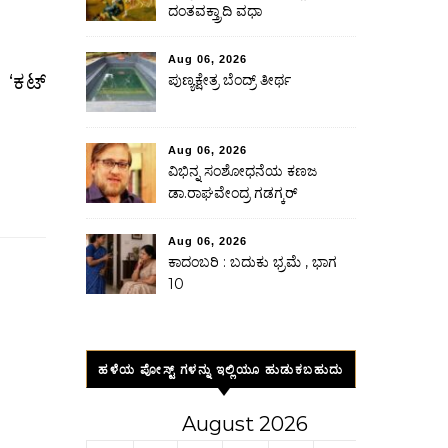
ದಂತವಕ್ತ್ರಾದಿ ವಧಾ
Aug 06, 2026
ಪುಣ್ಯಕ್ಷೇತ್ರ ಬೆಂದ್ರ್ ತೀರ್ಥ
Aug 06, 2026
ವಿಭಿನ್ನ ಸಂಶೋಧನೆಯ ಕಣಜ
ಡಾ.ರಾಘವೇಂದ್ರ ಗಡಗ್ಕರ್
Aug 06, 2026
ಕಾದಂಬರಿ : ಬದುಕು ಭ್ರಮೆ , ಭಾಗ
10
ಹಳೆಯ ಪೋಸ್ಟ್ ಗಳನ್ನು ಇಲ್ಲಿಯೂ ಹುಡುಕಬಹುದು
August 2026