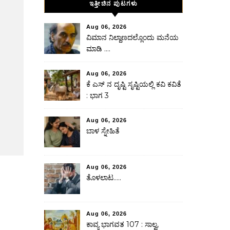
ಇತ್ತೀಚಿನ ಪುಟಗಳು
Aug 06, 2026
ವಿಮಾನ ನಿಲ್ದಾಣದಲ್ಲೊಂದು ಮನೆಯ
ಮಾಡಿ ….
Aug 06, 2026
ಕೆ ಎಸ್ ನ ದೃಷ್ಟಿ ಸೃಷ್ಟಿಯಲ್ಲಿ ಕವಿ ಕವಿತೆ
: ಭಾಗ 3
Aug 06, 2026
ಬಾಳ ಸ್ನೇಹಿತೆ
Aug 06, 2026
ತೊಳಲಾಟ…..
Aug 06, 2026
ಕಾವ್ಯ ಭಾಗವತ 107 : ಸಾಲ್ವ,